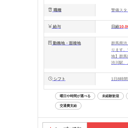
ー
職種
警備ス
給与
日給
10,0
勤務地・面接地
群馬県渋
ります。
地】群馬
渋川駅、
シフト
1日8時間
曜日や時間が選べる
未経験歓迎
交通費支給