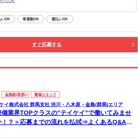
からOK
払いOK
車通勤OK
週払いOK
すぐ応募する
金島駅(群馬)
警備スタッフ
ケイ株式会社 群馬支社 渋川・八木原・金島(群馬)エリア
警備業界TOPクラスの”テイケイ”で働いてみませ
か！？＞応募までの流れを払拭⇒よくあるQ&A大
開中☆「経験ゼロ」でOK◎研修からしっかりサポ