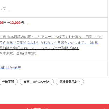
トします！自由シフトだから無理なく働こう♪
タッフ
00
円〜
12,000
円
川市 ※本原稿内の駅・エリア以外にも幅広くお仕事をご用意してお
できる限りご希望に合わせられるよう考慮をいたします。【面接
県前橋市南町3-38-1 ステーションプラザ前橋ビル5F
八木原駅、金島(群馬)駅
 週1日からOK
年齢不問
食事、まかない付き
正社員登用あり