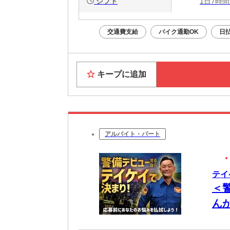
シフト
1日7時間
交通費支給
バイク通勤OK
日
キープに追加
アルバイト・パート
テイ
＜
ん
公