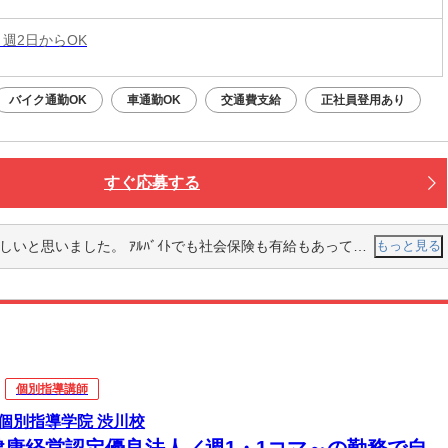
 週2日からOK
バイク通勤OK
車通勤OK
交通費支給
正社員登用あり
すぐ応募する
思いました。 ｱﾙﾊﾞｲﾄでも社会保険も有給もあってぃぃなと思いました。
もっと見る
個別指導講師
個別指導学院 渋川校
健康経営認定優良法人／週1・1コマ～の勤務で自