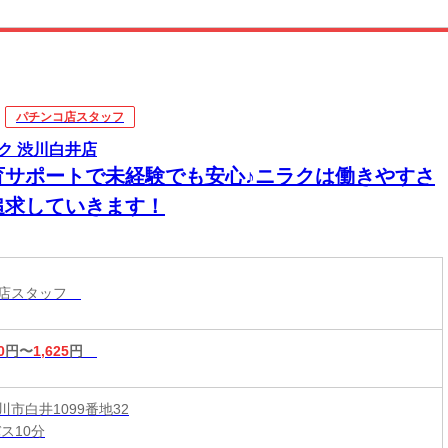
パチンコ店スタッフ
ク 渋川白井店
育サポートで未経験でも安心♪ニラクは働きやすさ
追求していきます！
コ店スタッフ
0
円〜
1,625
円
市白井1099番地32
ス10分