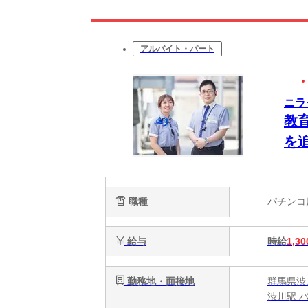
アルバイト・パート
ニラ
教
を
職種
パチン
給与
時給
1,30
勤務地・面接地
群馬県渋川
渋川駅 バ