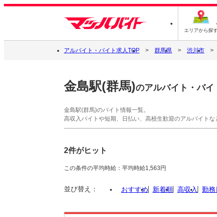
エリアから探
アルバイト・バイト求人TOP
群馬県
渋川市
金島駅(群馬)
のアルバイト・バイ
金島駅(群馬)のバイト情報一覧。
高収入バイトや短期、日払い、高校生歓迎のアルバイトな
2件がヒット
この条件の平均時給：平均時給1,563円
並び替え：
おすすめ
新着順
高収入
勤務