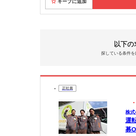
キープに追加
以下の
探している条件を
正社員
株式
運
募