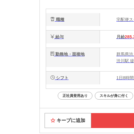
験
ー
職種
宅配便
み
給与
月給
285,
勤務地・面接地
群馬県渋川
渋川駅 徒
シフト
1日8時間
正社員登用あり
スキルが身に付く
キープに追加