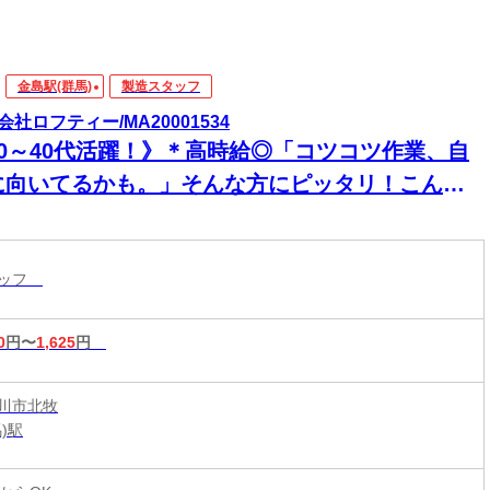
金島駅(群馬)
製造スタッフ
会社ロフティー/MA20001534
20～40代活躍！》＊高時給◎「コツコツ作業、自
に向いてるかも。」そんな方にピッタリ！こんに
く製品のカンタン検査スタッフ募集★
タッフ
0
円〜
1,625
円
川市北牧
)駅