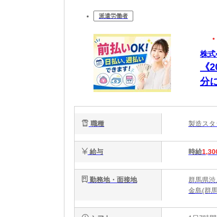
派遣労働者
株式
《
分
ゃ
職種
製造ス
給与
時給
1,30
勤務地・面接地
群馬県渋
金島(群馬