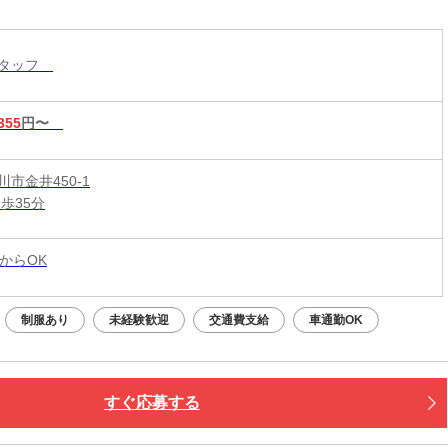
OK☆全車AT車・バックカメラ・ドライブレコーダ
を完備☆充実した待遇・福利厚生を完備！土日休
スタッフ
355
円〜
市金井450-1
歩35分
からOK
制服あり
未経験歓迎
交通費支給
車通勤OK
すぐ応募する