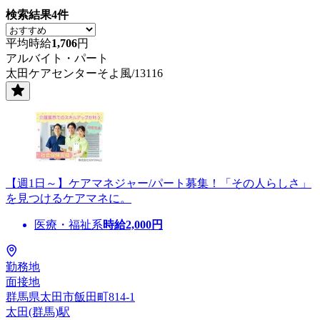
検索結果
4
件
平均時給
1,706
円
アルバイト・パート
太田ケアセンターそよ風/13116
【週1日～】ケアマネジャー/パート募集！「その人らしさ」
を見つけるケアマネに。
医療・福祉系
時給
2,000
円
勤務地
面接地
群馬県太田市飯田町814-1
太田(群馬)駅