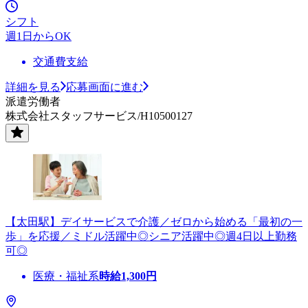
シフト
週1日からOK
交通費支給
詳細を見る
応募画面に進む
派遣労働者
株式会社スタッフサービス/H10500127
【太田駅】デイサービスで介護／ゼロから始める「最初の一
歩」を応援／ミドル活躍中◎シニア活躍中◎週4日以上勤務
可◎
医療・福祉系
時給
1,300
円