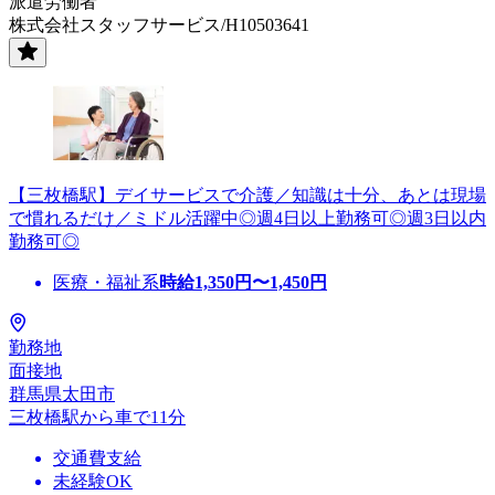
派遣労働者
株式会社スタッフサービス/H10503641
【三枚橋駅】デイサービスで介護／知識は十分、あとは現場
で慣れるだけ／ミドル活躍中◎週4日以上勤務可◎週3日以内
勤務可◎
医療・福祉系
時給
1,350
円〜
1,450
円
勤務地
面接地
群馬県太田市
三枚橋駅から車で11分
交通費支給
未経験OK