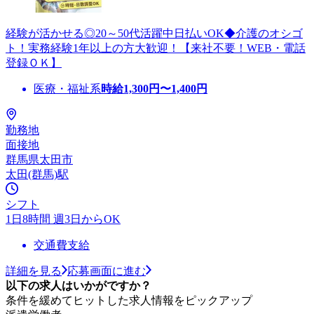
経験が活かせる◎20～50代活躍中日払いOK◆介護のオシゴ
ト！実務経験1年以上の方大歓迎！【来社不要！WEB・電話
登録ＯＫ】
医療・福祉系
時給
1,300
円〜
1,400
円
勤務地
面接地
群馬県太田市
太田(群馬)駅
シフト
1日8時間 週3日からOK
交通費支給
詳細を見る
応募画面に進む
以下の求人はいかがですか？
条件を緩めてヒットした求人情報をピックアップ