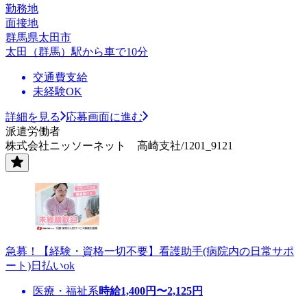
勤務地
面接地
群馬県太田市
太田（群馬）駅から車で10分
交通費支給
未経験OK
詳細を見る
応募画面に進む
派遣労働者
株式会社ニッソーネット 高崎支社/1201_9121
急募！【経験・資格一切不要】看護助手(病院内の日常サポ
ート)日払いok
医療・福祉系
時給
1,400
円〜
2,125
円