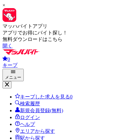
×
マッハバイトアプリ
アプリでお得にバイト探し！
無料ダウンロードはこちら
開く
0
キープ
メニュー
キープした求人を見る
0
検索履歴
新規会員登録(無料)
ログイン
ヘルプ
エリアから探す
駅から探す