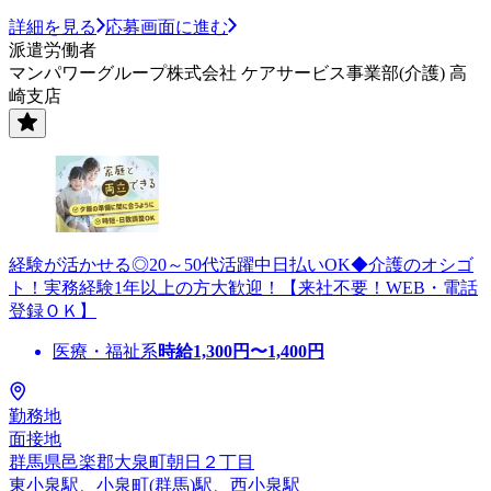
詳細を見る
応募画面に進む
派遣労働者
マンパワーグループ株式会社 ケアサービス事業部(介護) 高
崎支店
経験が活かせる◎20～50代活躍中日払いOK◆介護のオシゴ
ト！実務経験1年以上の方大歓迎！【来社不要！WEB・電話
登録ＯＫ】
医療・福祉系
時給
1,300
円〜
1,400
円
勤務地
面接地
群馬県邑楽郡大泉町朝日２丁目
東小泉駅、小泉町(群馬)駅、西小泉駅