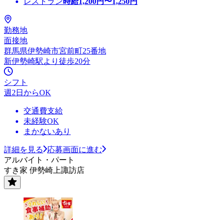
レストラン
時給
1,200
円〜
1,250
円
勤務地
面接地
群馬県伊勢崎市宮前町25番地
新伊勢崎駅より徒歩20分
シフト
週2日からOK
交通費支給
未経験OK
まかないあり
詳細を見る
応募画面に進む
アルバイト・パート
すき家 伊勢崎上諏訪店