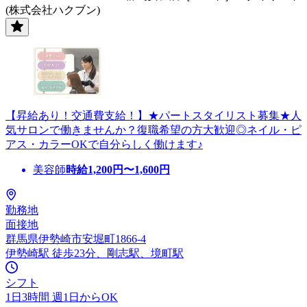
(株式会社ハクブン)
【昇給あり！交通費支給！】★パートスタイリスト募集★人
気サロンで働きませんか？復職希望の方大歓迎◎ネイル・ピ
アス・カラーOKで自分らしく働けます♪
美容師
時給
1,200
円〜
1,600
円
勤務地
面接地
群馬県伊勢崎市安堀町1866-4
伊勢崎駅 徒歩23分、剛志駅、境町駅
シフト
1日3時間 週1日からOK