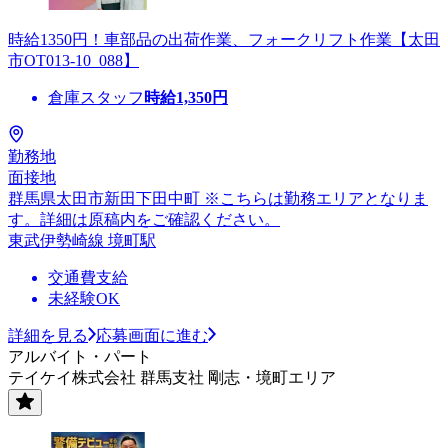
時給1350円！車部品の出荷作業、フォークリフト作業【太田
市OT013-10_088】
倉庫スタッフ
時給
1,350
円
勤務地
面接地
群馬県太田市新田下田中町 ※こちらは勤務エリアとなりま
す。詳細は原稿内をご確認ください。
東武伊勢崎線 境町駅
交通費支給
未経験OK
詳細を見る
応募画面に進む
アルバイト・パート
テイケイ株式会社 群馬支社 剛志・境町エリア