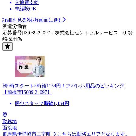
交通費支給
未経験OK
詳細を見る
応募画面に進む
派遣労働者
応募番号[IS]089-2_097：株式会社セントラルサービス 伊勢
崎採用係
朝9時スタート×時給1154円！アパレル用品のピッキング
【前橋市IS089-2_097】
梱包スタッフ
時給
1,154
円
勤務地
面接地
群馬県伊勢崎市三室町 ※こちらは勤務エリアとなります。