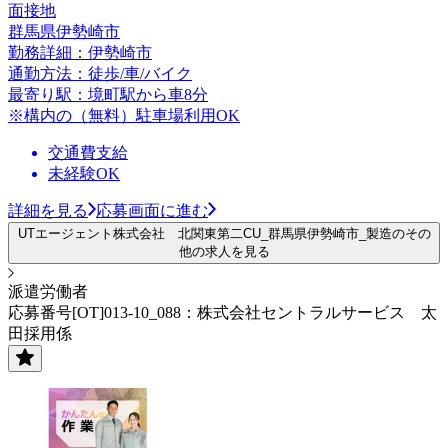
面接地
群馬県伊勢崎市
勤務詳細：伊勢崎市
通勤方法：徒歩/車/バイク
最寄り駅：境町駅から車8分
※構内の（無料）駐車場利用OK
交通費支給
未経験OK
詳細を見る
応募画面に進む
UTエージェント株式会社 北関東第二CU_群馬県伊勢崎市_製造のその
他の求人を見る
派遣労働者
応募番号[OT]013-10_088：株式会社セントラルサービス 太
田採用係