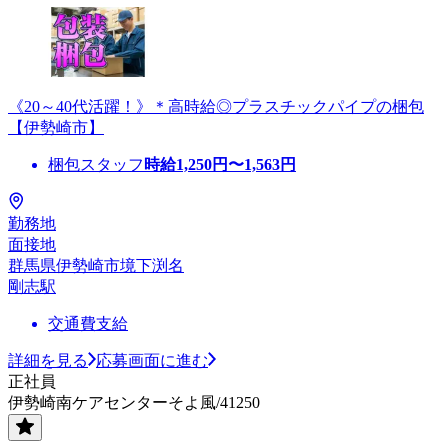
《20～40代活躍！》＊高時給◎プラスチックパイプの梱包
【伊勢崎市】
梱包スタッフ
時給
1,250
円〜
1,563
円
勤務地
面接地
群馬県伊勢崎市境下渕名
剛志駅
交通費支給
詳細を見る
応募画面に進む
正社員
伊勢崎南ケアセンターそよ風/41250