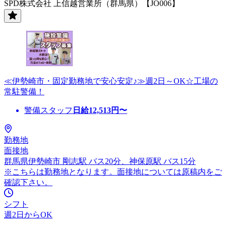
SPD株式会社 上信越営業所（群馬県）【JO006】
≪伊勢崎市・固定勤務地で安心安定♪≫週2日～OK☆工場の
常駐警備！
警備スタッフ
日給
12,513
円〜
勤務地
面接地
群馬県伊勢崎市 剛志駅 バス20分、神保原駅 バス15分
※こちらは勤務地となります。面接地については原稿内をご
確認下さい。
シフト
週2日からOK