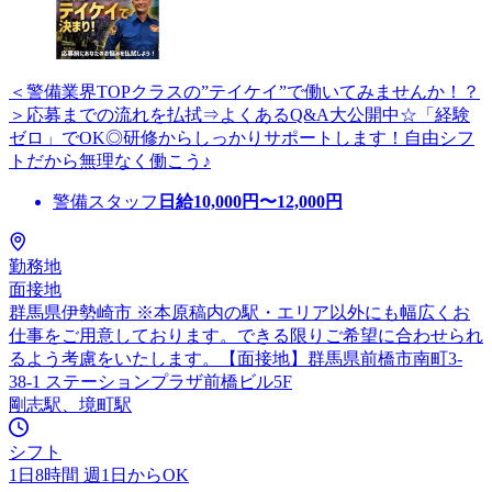
＜警備業界TOPクラスの”テイケイ”で働いてみませんか！？
＞応募までの流れを払拭⇒よくあるQ&A大公開中☆「経験
ゼロ」でOK◎研修からしっかりサポートします！自由シフ
トだから無理なく働こう♪
警備スタッフ
日給
10,000
円〜
12,000
円
勤務地
面接地
群馬県伊勢崎市 ※本原稿内の駅・エリア以外にも幅広くお
仕事をご用意しております。できる限りご希望に合わせられ
るよう考慮をいたします。【面接地】群馬県前橋市南町3-
38-1 ステーションプラザ前橋ビル5F
剛志駅、境町駅
シフト
1日8時間 週1日からOK