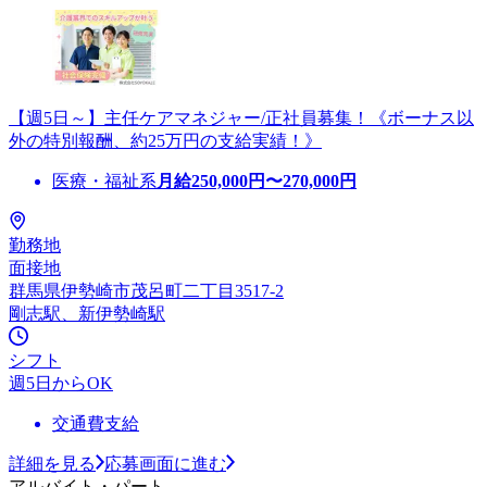
【週5日～】主任ケアマネジャー/正社員募集！《ボーナス以
外の特別報酬、約25万円の支給実績！》
医療・福祉系
月給
250,000
円〜
270,000
円
勤務地
面接地
群馬県伊勢崎市茂呂町二丁目3517-2
剛志駅、新伊勢崎駅
シフト
週5日からOK
交通費支給
詳細を見る
応募画面に進む
アルバイト・パート