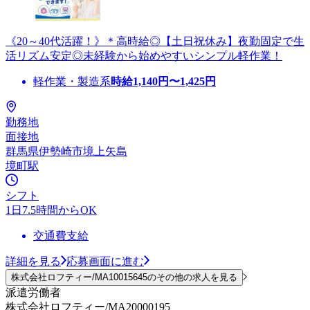
《20～40代活躍！》＊高時給◎【土日祝休み】夜勤固定で生
活リズム安定◎未経験から始めやすいシンプル軽作業！
軽作業・製造系
時給
1,140
円〜
1,425
円
勤務地
面接地
群馬県伊勢崎市境上矢島
境町駅
シフト
1日7.5時間からOK
交通費支給
詳細を見る
応募画面に進む
株式会社ロフティー/MA10015645のその他の求人を見る
派遣労働者
株式会社ロフティー/MA20000195