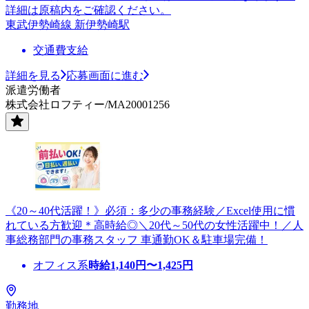
詳細は原稿内をご確認ください。
東武伊勢崎線 新伊勢崎駅
交通費支給
詳細を見る
応募画面に進む
派遣労働者
株式会社ロフティー/MA20001256
《20～40代活躍！》必須：多少の事務経験／Excel使用に慣
れている方歓迎＊高時給◎＼20代～50代の女性活躍中！／人
事総務部門の事務スタッフ 車通勤OK＆駐車場完備！
オフィス系
時給
1,140
円〜
1,425
円
勤務地