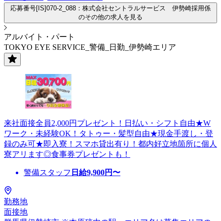
応募番号[IS]070-2_088：株式会社セントラルサービス 伊勢崎採用係
のその他の求人を見る
アルバイト・パート
TOKYO EYE SERVICE_警備_日勤_伊勢崎エリア
来社面接全員2,000円プレゼント！日払い・シフト自由★W
ワーク・未経験OK！タトゥー・髪型自由★現金手渡し・登
録のみ可★即入寮！スマホ貸出有り！都内好立地箇所に個人
寮アリます◎食事券プレゼントも！
警備スタッフ
日給
9,900
円〜
勤務地
面接地