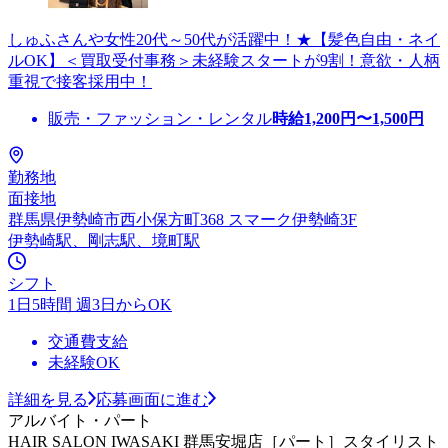
しゅふさんや女性20代～50代が活躍中！★【髪色自由・ネイ
ルOK】＜買取受付事務＞未経験スタートが9割！意欲・人柄
重視で接客採用中！
販売・ファッション・レンタル
時給
1,200
円〜
1,500
円
勤務地
面接地
群馬県伊勢崎市西小保方町368 スマーク伊勢崎3F
伊勢崎駅、剛志駅、境町駅
シフト
1日5時間 週3日からOK
交通費支給
未経験OK
詳細を見る
応募画面に進む
アルバイト・パート
HAIR SALON IWASAKI 群馬安堀店［パート］スタイリスト