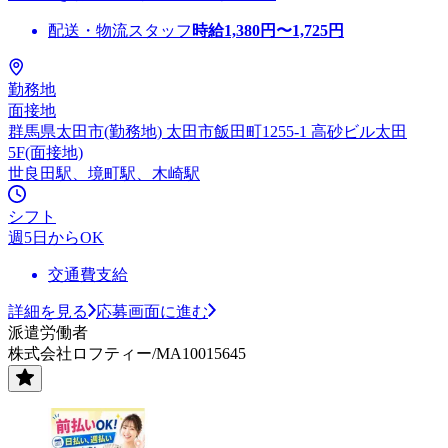
配送・物流スタッフ
時給
1,380
円〜
1,725
円
勤務地
面接地
群馬県太田市(勤務地) 太田市飯田町1255-1 高砂ビル太田
5F(面接地)
世良田駅、境町駅、木崎駅
シフト
週5日からOK
交通費支給
詳細を見る
応募画面に進む
派遣労働者
株式会社ロフティー/MA10015645