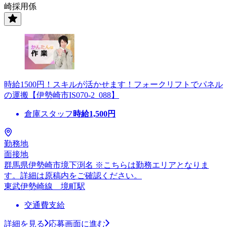
崎採用係
時給1500円！スキルが活かせます！フォークリフトでパネル
の運搬【伊勢崎市IS070-2_088】
倉庫スタッフ
時給
1,500
円
勤務地
面接地
群馬県伊勢崎市境下渕名 ※こちらは勤務エリアとなりま
す。詳細は原稿内をご確認ください。
東武伊勢崎線 境町駅
交通費支給
詳細を見る
応募画面に進む