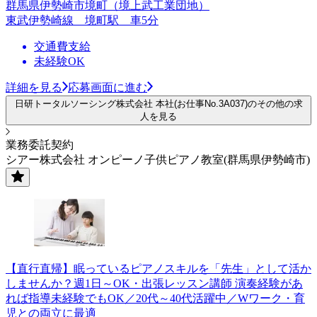
群馬県伊勢崎市境町（境上武工業団地）
東武伊勢崎線 境町駅 車5分
交通費支給
未経験OK
詳細を見る
応募画面に進む
日研トータルソーシング株式会社 本社(お仕事No.3A037)のその他の求
人を見る
業務委託契約
シアー株式会社 オンピーノ子供ピアノ教室(群馬県伊勢崎市)
【直行直帰】眠っているピアノスキルを「先生」として活か
しませんか？週1日～OK・出張レッスン講師 演奏経験があ
れば指導未経験でもOK／20代～40代活躍中／Wワーク・育
児との両立に最適