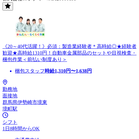
《20～40代活躍！》必須：製造業経験者＊高時給◎★経験者
歓迎★高時給1310円！自動車金属部品のセットや目視検査・
梱包作業＜前払い制度あり＞
梱包スタッフ
時給
1,310
円〜
1,638
円
勤務地
面接地
群馬県伊勢崎市境東
境町駅
シフト
1日8時間からOK