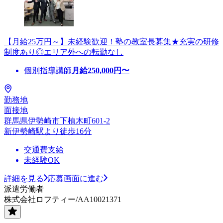
【月給25万円～】未経験歓迎！塾の教室長募集★充実の研修
制度あり◎エリア外への転勤なし
個別指導講師
月給
250,000
円〜
勤務地
面接地
群馬県伊勢崎市下植木町601-2
新伊勢崎駅より徒歩16分
交通費支給
未経験OK
詳細を見る
応募画面に進む
派遣労働者
株式会社ロフティー/AA10021371