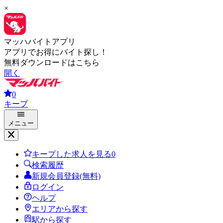
×
マッハバイトアプリ
アプリでお得にバイト探し！
無料ダウンロードはこちら
開く
0
キープ
メニュー
キープした求人を見る
0
検索履歴
新規会員登録(無料)
ログイン
ヘルプ
エリアから探す
駅から探す