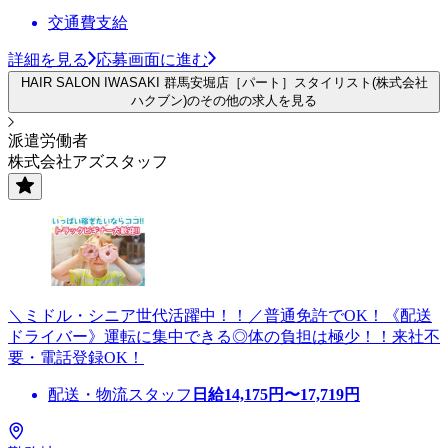
交通費支給
詳細を見る
応募画面に進む
HAIR SALON IWASAKI 群馬安堀店［パート］スタイリスト(株式会社
ハクブン)のその他の求人を見る
派遣労働者
株式会社アズスタッフ
＼ミドル・シニア世代活躍中！！／普通免許でOK！《配送
ドライバー》運転に集中できる◎体の負担は極少！！来社不
要・電話登録OK！
配送・物流スタッフ
日給
14,175
円〜
17,719
円