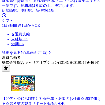
群馬県伊勢崎市 ※本原稿内の駅・エリア名は募集エリアの
一例です。勤務地は相談の上、決定します。
伊勢崎駅、境町駅、新伊勢崎駅
シフト
1日8時間 週1日からOK
交通費支給
未経験OK
短期OK
詳細を見る
応募画面に進む
派遣労働者
株式会社綜合キャリアオプション(1314GH0810G17★46-N)
【20代～40代活躍中】社保完備・派遣のお仕事☆週5で働け
る☆磨き材の製造サポート/日払いOK