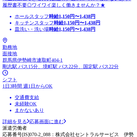
履歴書不要◎ワイワイ楽しく働きませんか？★
ホールスタッフ
時給
1,150
円〜
1,438
円
キッチンスタッフ
時給
1,150
円〜
1,438
円
皿洗い・洗い場
時給
1,150
円〜
1,438
円
勤務地
面接地
群馬県伊勢崎市連取町404-1
剛志駅 バス15分、境町駅 バス22分、国定駅 バス22分
シフト
1日3時間 週1日からOK
交通費支給
未経験OK
まかないあり
詳細を見る
応募画面に進む
派遣労働者
応募番号[IS]070-2_088：株式会社セントラルサービス 伊勢