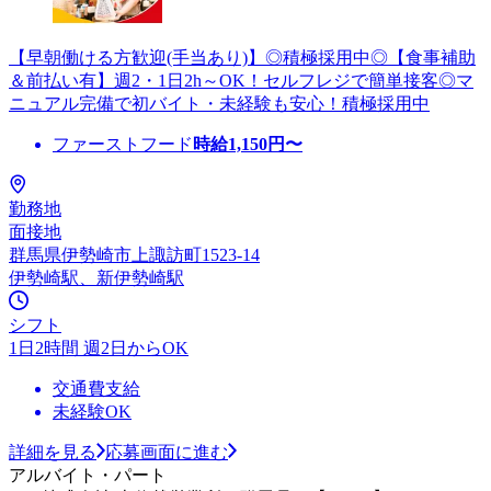
【早朝働ける方歓迎(手当あり)】◎積極採用中◎【食事補助
＆前払い有】週2・1日2h～OK！セルフレジで簡単接客◎マ
ニュアル完備で初バイト・未経験も安心！積極採用中
ファーストフード
時給
1,150
円〜
勤務地
面接地
群馬県伊勢崎市上諏訪町1523-14
伊勢崎駅、新伊勢崎駅
シフト
1日2時間 週2日からOK
交通費支給
未経験OK
詳細を見る
応募画面に進む
アルバイト・パート