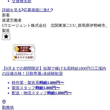
交通費支給
詳細を見る
応募画面に進む
新着
派遣労働者
UTエージェント株式会社 北関東第二CU_群馬県伊勢崎市_
製造
【9月までの期間限定】短期で稼げる高時給1800円◎工場内
の設備点検！日勤専属♪未経験歓迎
軽作業・製造系
時給
1,800
円〜
製造スタッフ
時給
1,800
円〜
配送・物流スタッフ
時給
1,800
円〜
勤務地