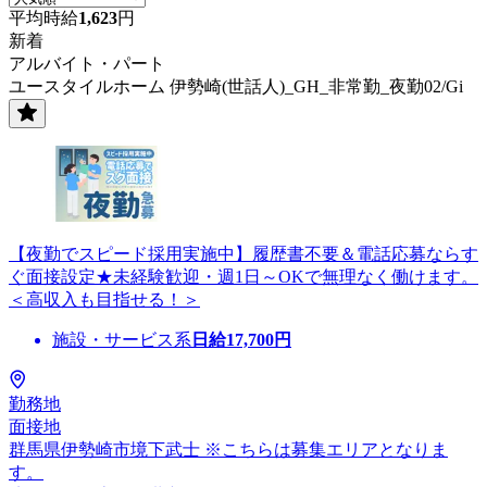
平均時給
1,623
円
新着
アルバイト・パート
ユースタイルホーム 伊勢崎(世話人)_GH_非常勤_夜勤02/Gi
【夜勤でスピード採用実施中】履歴書不要＆電話応募ならす
ぐ面接設定★未経験歓迎・週1日～OKで無理なく働けます。
＜高収入も目指せる！＞
施設・サービス系
日給
17,700
円
勤務地
面接地
群馬県伊勢崎市境下武士 ※こちらは募集エリアとなりま
す。