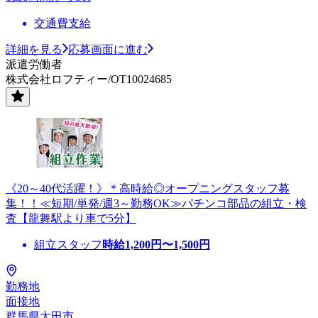
交通費支給
詳細を見る
応募画面に進む
派遣労働者
株式会社ロフティー/OT10024685
《20～40代活躍！》＊高時給◎オープニングスタッフ募
集！！≪短期/単発/週3～勤務OK≫パチンコ部品の組立・検
査【龍舞駅より車で5分】
組立スタッフ
時給
1,200
円〜
1,500
円
勤務地
面接地
群馬県太田市