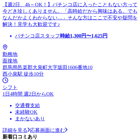
【週2日、4h～OK！】パチンコ店に入ったこともない方って
今どき珍しくありません。「高時給だから興味はある。でも
なんだかよくわからない…」そんな方はここで不安や疑問を
解決！見学も大歓迎です♪
パチンコ店スタッフ
時給
1,300
円〜
1,625
円
勤務地
面接地
群馬県邑楽郡大泉町大字坂田1606番地10
西小泉駅 徒歩10分
シフト
1日4時間 週2日からOK
交通費支給
未経験OK
まかないあり
詳細を見る
応募画面に進む
新着口コミあり