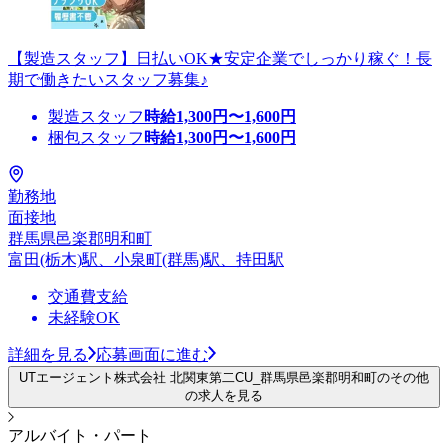
【製造スタッフ】日払いOK★安定企業でしっかり稼ぐ！長
期で働きたいスタッフ募集♪
製造スタッフ
時給
1,300
円〜
1,600
円
梱包スタッフ
時給
1,300
円〜
1,600
円
勤務地
面接地
群馬県邑楽郡明和町
富田(栃木)駅、小泉町(群馬)駅、持田駅
交通費支給
未経験OK
詳細を見る
応募画面に進む
UTエージェント株式会社 北関東第二CU_群馬県邑楽郡明和町のその他
の求人を見る
アルバイト・パート