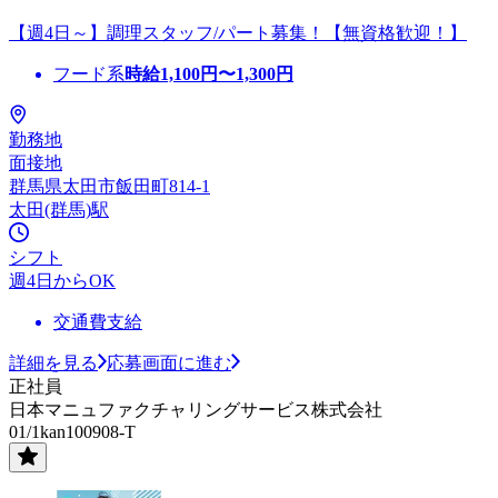
【週4日～】調理スタッフ/パート募集！【無資格歓迎！】
フード系
時給
1,100
円〜
1,300
円
勤務地
面接地
群馬県太田市飯田町814-1
太田(群馬)駅
シフト
週4日からOK
交通費支給
詳細を見る
応募画面に進む
正社員
日本マニュファクチャリングサービス株式会社
01/1kan100908-T