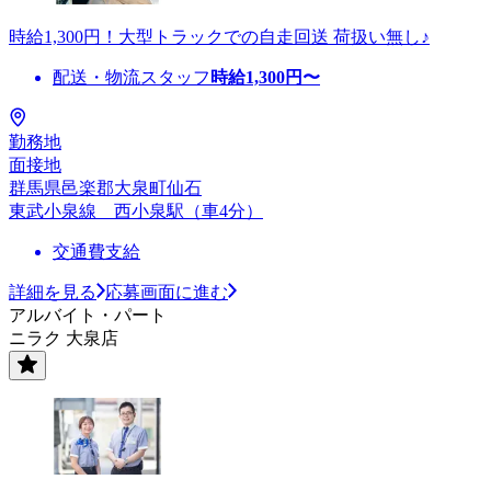
時給1,300円！大型トラックでの自走回送 荷扱い無し♪
配送・物流スタッフ
時給
1,300
円〜
勤務地
面接地
群馬県邑楽郡大泉町仙石
東武小泉線 西小泉駅（車4分）
交通費支給
詳細を見る
応募画面に進む
アルバイト・パート
ニラク 大泉店