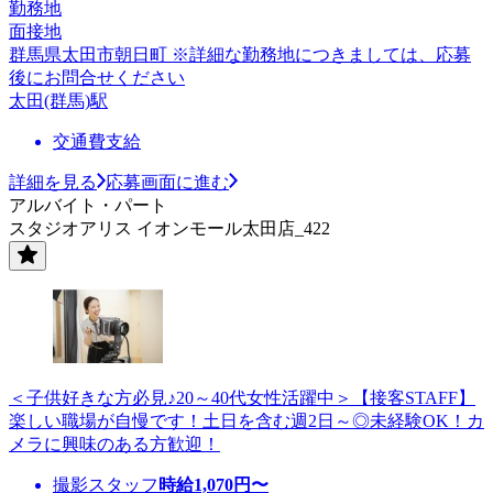
勤務地
面接地
群馬県太田市朝日町 ※詳細な勤務地につきましては、応募
後にお問合せください
太田(群馬)駅
交通費支給
詳細を見る
応募画面に進む
アルバイト・パート
スタジオアリス イオンモール太田店_422
＜子供好きな方必見♪20～40代女性活躍中＞【接客STAFF】
楽しい職場が自慢です！土日を含む週2日～◎未経験OK！カ
メラに興味のある方歓迎！
撮影スタッフ
時給
1,070
円〜