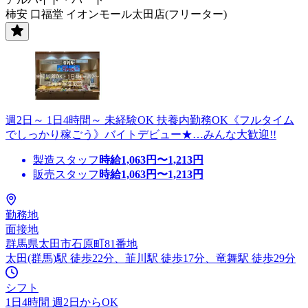
柿安 口福堂 イオンモール太田店(フリーター)
週2日～ 1日4時間～ 未経験OK 扶養内勤務OK《フルタイム
でしっかり稼ごう》バイトデビュー★…みんな大歓迎!!
製造スタッフ
時給
1,063
円〜
1,213
円
販売スタッフ
時給
1,063
円〜
1,213
円
勤務地
面接地
群馬県太田市石原町81番地
太田(群馬)駅 徒歩22分、韮川駅 徒歩17分、竜舞駅 徒歩29分
シフト
1日4時間 週2日からOK