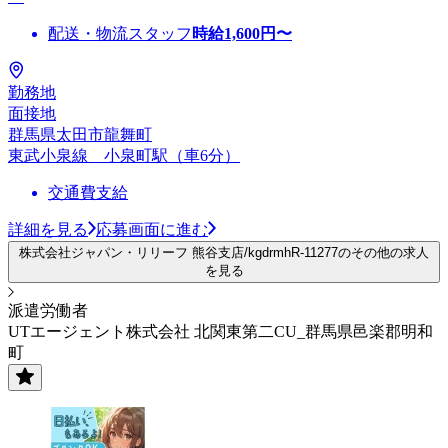
配送・物流スタッフ
時給
1,600
円〜
勤務地
面接地
群馬県太田市龍舞町
東武小泉線 小泉町駅（車6分）
交通費支給
詳細を見る
応募画面に進む
株式会社ジャパン・リリーフ 熊谷支店/kgdrmhR-11277のその他の求人
を見る
派遣労働者
UTエージェント株式会社 北関東第二CU_群馬県邑楽郡明和
町