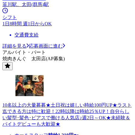
韮川駅、太田(群馬)駅
シフト
1日8時間 週1日からOK
交通費支給
詳細を見る
応募画面に進む
アルバイト・パート
焼肉きんぐ 太田店(AP募集)
10名以上の大量募募★土日祝は嬉しい時給100円UP★ラスト
迄できる方は特に歓迎！22時以降は時給25％UP！自分らし
い髪型･髪色･ピアスで働ける人気店♪週2日～OK★未経験＆
バイトデビューも大歓迎★