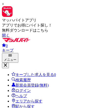
×
マッハバイトアプリ
アプリでお得にバイト探し！
無料ダウンロードはこちら
開く
0
キープ
メニュー
キープした求人を見る
0
検索履歴
新規会員登録(無料)
ログイン
ヘルプ
エリアから探す
駅から探す