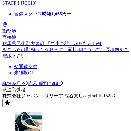
STAFF！[JO013]
警備スタッフ
時給
1,065
円〜
勤務地
面接地
群馬県邑楽郡大泉町 「西小泉駅」から徒歩15分
※こちらは勤務地となります。面接地については原稿内をご
確認下さい。
交通費支給
未経験OK
詳細を見る
応募画面に進む
派遣労働者
株式会社ジャパン・リリーフ 熊谷支店/kgdrmhR-15283