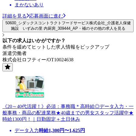
まかないあり
詳細を見る
応募画面に進む
50600_シダックスコントラクトフードサービス株式会社_介護老人保健
施設 いずみの里 内厨房_309444_AP・補のその他の求人を見る
以下の求人はいかがですか？
条件を緩めてヒットした求人情報をピックアップ
派遣労働者
株式会社ロフティー/OT10024638
《20～40代活躍！》必須：事務職＊高時給◎データ入力・一
般事務・商品の配達業務★40歳までの男女スタッフ活躍中★
時給1300円！｜日勤固定＋土日休み
データ入力
時給
1,300
円〜
1,625
円