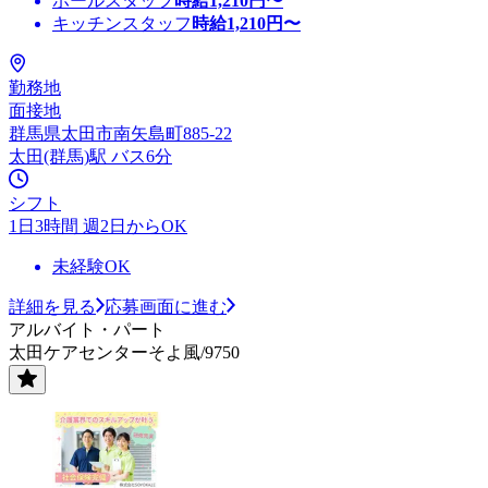
ホールスタッフ
時給
1,210
円〜
キッチンスタッフ
時給
1,210
円〜
勤務地
面接地
群馬県太田市南矢島町885-22
太田(群馬)駅 バス6分
シフト
1日3時間 週2日からOK
未経験OK
詳細を見る
応募画面に進む
アルバイト・パート
太田ケアセンターそよ風/9750