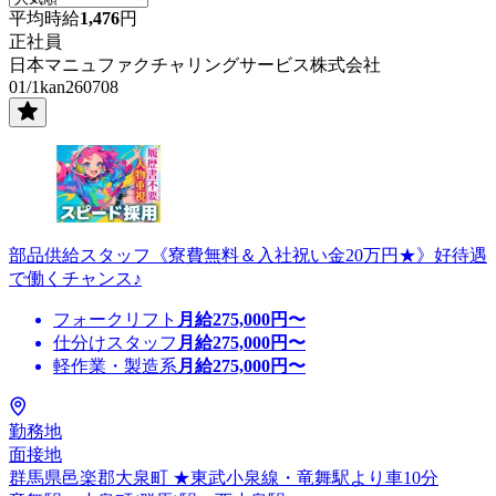
平均時給
1,476
円
正社員
日本マニュファクチャリングサービス株式会社
01/1kan260708
部品供給スタッフ《寮費無料＆入社祝い金20万円★》好待遇
で働くチャンス♪
フォークリフト
月給
275,000
円〜
仕分けスタッフ
月給
275,000
円〜
軽作業・製造系
月給
275,000
円〜
勤務地
面接地
群馬県邑楽郡大泉町 ★東武小泉線・竜舞駅より車10分