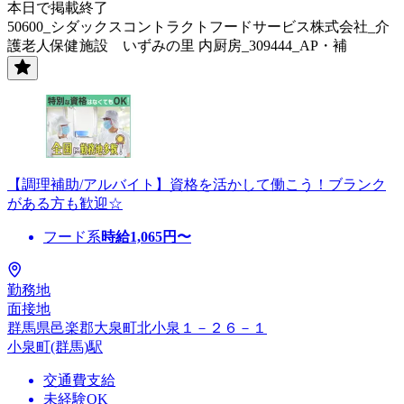
本日で掲載終了
50600_シダックスコントラクトフードサービス株式会社_介
護老人保健施設 いずみの里 内厨房_309444_AP・補
【調理補助/アルバイト】資格を活かして働こう！ブランク
がある方も歓迎☆
フード系
時給
1,065
円〜
勤務地
面接地
群馬県邑楽郡大泉町北小泉１－２６－１
小泉町(群馬)駅
交通費支給
未経験OK