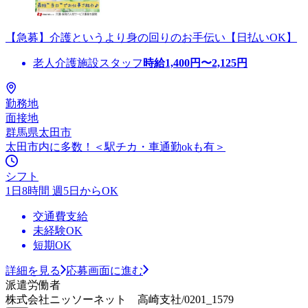
【急募】介護というより身の回りのお手伝い【日払いOK】
老人介護施設スタッフ
時給
1,400
円〜
2,125
円
勤務地
面接地
群馬県太田市
太田市内に多数！＜駅チカ・車通勤okも有＞
シフト
1日8時間 週5日からOK
交通費支給
未経験OK
短期OK
詳細を見る
応募画面に進む
派遣労働者
株式会社ニッソーネット 高崎支社/0201_1579