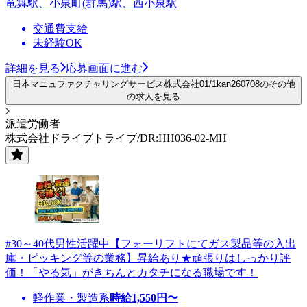
竜舞駅、小泉町(群馬)駅、西小泉駅
交通費支給
未経験OK
詳細を見る
応募画面に進む
日本マニュファクチャリングサービス株式会社01/1kan260708のその他
の求人を見る
派遣労働者
株式会社ドライブトライブ/DR:HH036-02-MH
#30～40代男性活躍中【フォーリフトにてガス製品等の入出
庫・ピッキング等の業務】昇給あり★頑張りはしっかり評
価！「やる気」がきちんとカタチになる職場です！
軽作業・製造系
時給
1,550
円〜