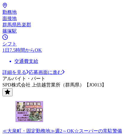
勤務地
面接地
群馬県邑楽郡
篠塚駅
シフト
1日7.5時間からOK
交通費支給
詳細を見る
応募画面に進む
アルバイト・パート
SPD株式会社 上信越営業所（群馬県）【JO013】
≪大泉町・固定勤務地≫週2～OK☆スーパーの常駐警備