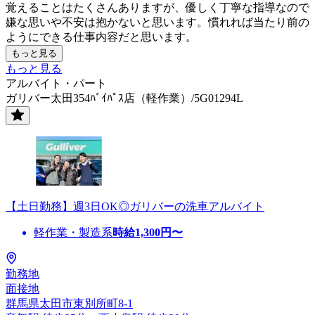
覚えることはたくさんありますが、優しく丁寧な指導なので
嫌な思いや不安は抱かないと思います。慣れれば当たり前の
ようにできる仕事内容だと思います。
もっと見る
もっと見る
アルバイト・パート
ガリバー太田354ﾊﾞｲﾊﾟｽ店（軽作業）/5G01294L
【土日勤務】週3日OK◎ガリバーの洗車アルバイト
軽作業・製造系
時給
1,300
円〜
勤務地
面接地
群馬県太田市東別所町8-1