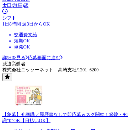
太田(群馬)駅
シフト
1日8時間 週3日からOK
交通費支給
短期OK
単発OK
詳細を見る
応募画面に進む
派遣労働者
株式会社ニッソーネット 高崎支社/1201_6200
【急募】介護職／履歴書なしで即応募＆スグ開始！経験・知
識"0"OK【日払いOK】