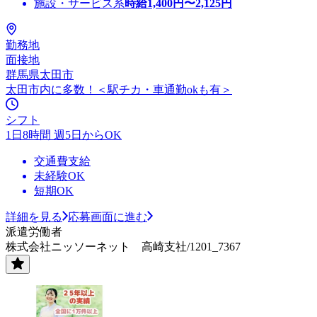
施設・サービス系
時給
1,400
円〜
2,125
円
勤務地
面接地
群馬県太田市
太田市内に多数！＜駅チカ・車通勤okも有＞
シフト
1日8時間 週5日からOK
交通費支給
未経験OK
短期OK
詳細を見る
応募画面に進む
派遣労働者
株式会社ニッソーネット 高崎支社/1201_7367