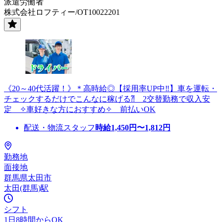
派遣労働者
株式会社ロフティー/OT10022201
《20～40代活躍！》＊高時給◎【採用率UP中‼】車を運転・
チェックするだけでこんなに稼げる⁈ 2交替勤務で収入安
定 ✧車好きな方におすすめ✧ 前払いOK
配送・物流スタッフ
時給
1,450
円〜
1,812
円
勤務地
面接地
群馬県太田市
太田(群馬)駅
シフト
1日8時間からOK