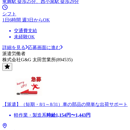
竜舞駅 徒歩25分、西小泉駅 徒歩29分
シフト
1日6時間 週3日からOK
交通費支給
未経験OK
詳細を見る
応募画面に進む
派遣労働者
株式会社G&G 太田営業所(894535)
【派遣】（短期・8/1～8/31）車の部品の簡単な出荷サポート
軽作業・製造系
時給
1,154
円〜
1,443
円