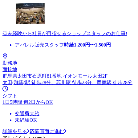
◎未経験から社員が目指せるショップスタッフのお仕事!
アパレル販売スタッフ
時給
1,200
円〜
1,500
円
勤務地
面接地
群馬県太田市石原町81番地 イオンモール太田2F
太田(群馬)駅 徒歩28分、韮川駅 徒歩23分、竜舞駅 徒歩28分
シフト
1日5時間 週2日からOK
交通費支給
未経験OK
詳細を見る
応募画面に進む
アルバイト・パート