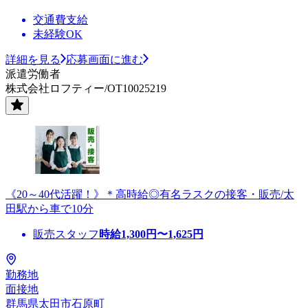
交通費支給
未経験OK
詳細を見る
応募画面に進む
派遣労働者
株式会社ロフティー/OT10025219
《20～40代活躍！》＊高時給◎有名ラスクの接客・販売/太
田駅から車で10分
販売スタッフ
時給
1,300
円〜
1,625
円
勤務地
面接地
群馬県太田市石原町