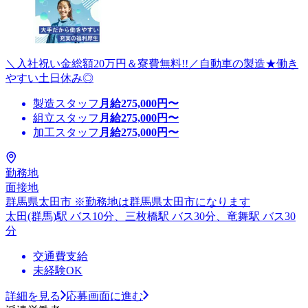
＼入社祝い金総額20万円＆寮費無料!!／自動車の製造★働き
やすい土日休み◎
製造スタッフ
月給
275,000
円〜
組立スタッフ
月給
275,000
円〜
加工スタッフ
月給
275,000
円〜
勤務地
面接地
群馬県太田市 ※勤務地は群馬県太田市になります
太田(群馬)駅 バス10分、三枚橋駅 バス30分、竜舞駅 バス30
分
交通費支給
未経験OK
詳細を見る
応募画面に進む