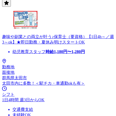
趣味や副業との両立が叶う♪保育士（要資格）【1日4h～／週
3～ok】★即日勤務・夏休み明けスタートOK
幼児教育スタッフ
時給
1,180
円〜
1,280
円
勤務地
面接地
群馬県太田市
太田市内に多数！＜駅チカ・車通勤okも有＞
シフト
1日4時間 週3日からOK
交通費支給
未経験OK