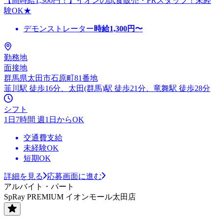
【高時給1,300円！】イオンの試食販売・PRスタッフ！未経
験OK★
デモンストレーター
時給
1,300
円〜
勤務地
面接地
群馬県太田市石原町81番地
韮川駅 徒歩16分、太田(群馬)駅 徒歩21分、竜舞駅 徒歩28分
シフト
1日7時間 週1日からOK
交通費支給
未経験OK
短期OK
詳細を見る
応募画面に進む
アルバイト・パート
SpRay PREMIUM イオンモール太田店