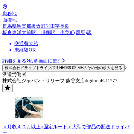
勤務地
面接地
群馬県邑楽郡板倉町岩田字長良
板倉東洋大前駅、川俣駅、小泉町(群馬)駅
交通費支給
未経験OK
詳細を見る
応募画面に進む
株式会社ドライブトライブ/DR:HH036-02-MHのその他の求人を見る
派遣労働者
株式会社ジャパン・リリーフ 熊谷支店/kgdrmhR-11277
＜月収４０万以上×固定ルート＞大型で部品の配送ドライバ
ー