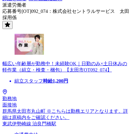
派遣労働者
応募番号[OT]092_074：株式会社セントラルサービス 太田
採用係
幅広い年齢層が勤務中！未経験OK｜日勤のみ×土日休みの
軽作業（組立・検査・梱包）【太田市OT092_074】
組立スタッフ
時給
1,200
円
勤務地
面接地
群馬県太田市丸山町 ※こちらは勤務エリアとなります。詳
細は原稿内をご確認ください。
東武伊勢崎線 治良門橋駅