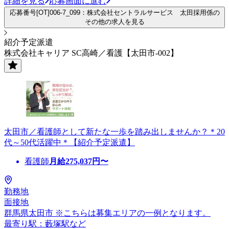
詳細を見る
応募画面に進む
応募番号[OT]006-7_099：株式会社セントラルサービス 太田採用係の
その他の求人を見る
紹介予定派遣
株式会社キャリア SC高崎／看護【太田市-002】
太田市／看護師として新たな一歩を踏み出しませんか？＊20
代～50代活躍中＊【紹介予定派遣】
看護師
月給
275,037
円〜
勤務地
面接地
群馬県太田市 ※こちらは募集エリアの一例となります。
最寄り駅：藪塚駅など