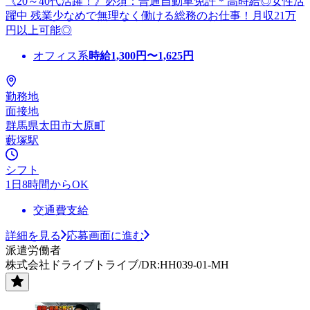
《20～40代活躍！》必須：普通自動車免許＊高時給◎女性活
躍中 残業少なめで無理なく働ける総務のお仕事！月収21万
円以上可能◎
オフィス系
時給
1,300
円〜
1,625
円
勤務地
面接地
群馬県太田市大原町
藪塚駅
シフト
1日8時間からOK
交通費支給
詳細を見る
応募画面に進む
派遣労働者
株式会社ドライブトライブ/DR:HH039-01-MH