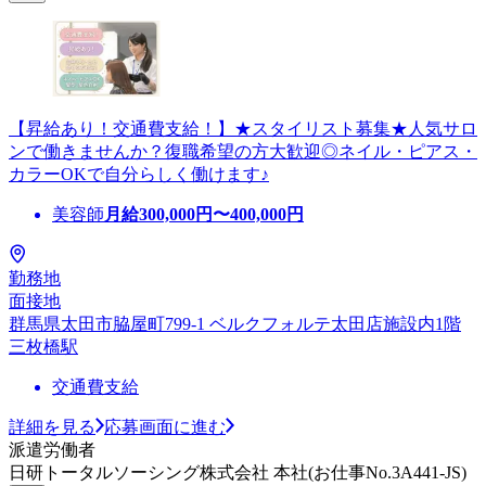
【昇給あり！交通費支給！】★スタイリスト募集★人気サロ
ンで働きませんか？復職希望の方大歓迎◎ネイル・ピアス・
カラーOKで自分らしく働けます♪
美容師
月給
300,000
円〜
400,000
円
勤務地
面接地
群馬県太田市脇屋町799-1 ベルクフォルテ太田店施設内1階
三枚橋駅
交通費支給
詳細を見る
応募画面に進む
派遣労働者
日研トータルソーシング株式会社 本社(お仕事No.3A441-JS)