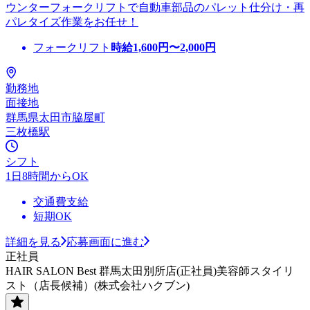
ウンターフォークリフトで自動車部品のパレット仕分け・再
パレタイズ作業をお任せ！
フォークリフト
時給
1,600
円〜
2,000
円
勤務地
面接地
群馬県太田市脇屋町
三枚橋駅
シフト
1日8時間からOK
交通費支給
短期OK
詳細を見る
応募画面に進む
正社員
HAIR SALON Best 群馬太田別所店(正社員)美容師スタイリ
スト（店長候補）(株式会社ハクブン)