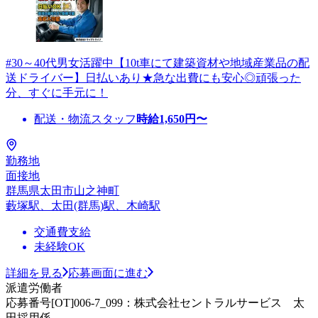
#30～40代男女活躍中【10t車にて建築資材や地域産業品の配
送ドライバー】日払いあり★急な出費にも安心◎頑張った
分、すぐに手元に！
配送・物流スタッフ
時給
1,650
円〜
勤務地
面接地
群馬県太田市山之神町
藪塚駅、太田(群馬)駅、木崎駅
交通費支給
未経験OK
詳細を見る
応募画面に進む
派遣労働者
応募番号[OT]006-7_099：株式会社セントラルサービス 太
田採用係