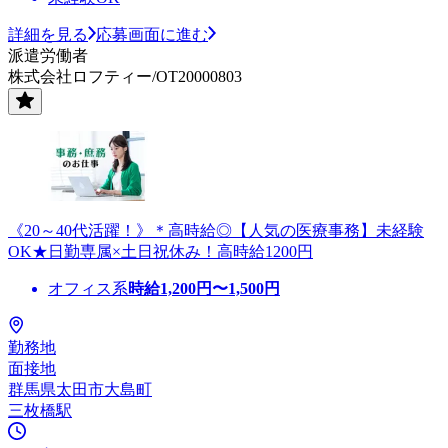
詳細を見る
応募画面に進む
派遣労働者
株式会社ロフティー/OT20000803
《20～40代活躍！》＊高時給◎【人気の医療事務】未経験
OK★日勤専属×土日祝休み！高時給1200円
オフィス系
時給
1,200
円〜
1,500
円
勤務地
面接地
群馬県太田市大島町
三枚橋駅