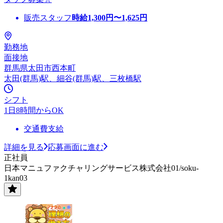
販売スタッフ
時給
1,300
円〜
1,625
円
勤務地
面接地
群馬県太田市西本町
太田(群馬)駅、細谷(群馬)駅、三枚橋駅
シフト
1日8時間からOK
交通費支給
詳細を見る
応募画面に進む
正社員
日本マニュファクチャリングサービス株式会社01/soku-
1kan03