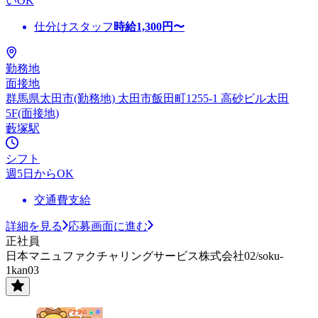
いOK
仕分けスタッフ
時給
1,300
円〜
勤務地
面接地
群馬県太田市(勤務地) 太田市飯田町1255-1 高砂ビル太田
5F(面接地)
藪塚駅
シフト
週5日からOK
交通費支給
詳細を見る
応募画面に進む
正社員
日本マニュファクチャリングサービス株式会社02/soku-
1kan03