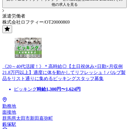
他の求人を見る
派遣労働者
株式会社ロフティー/OT20000869
《20～40代活躍！》＊高時給◎【土日祝休み×日勤×月収例
21.8万円以上】適度に体を動かしてリフレッシュ！バルブ製
品をリスト通りに集めるピッキングスタッフ募集
ピッキング
時給
1,300
円〜
1,624
円
勤務地
面接地
群馬県太田市新田嘉弥町
藪塚駅