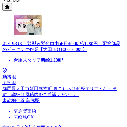
ネイルOK！髪型＆髪色自由★日勤×時給1280円！配管部品
のピッキング作業【太田市OT006-7_099】
倉庫スタッフ
時給
1,280
円
勤務地
面接地
群馬県太田市新田嘉祢町 ※こちらは勤務エリアとなりま
す。詳細は原稿内をご確認ください。
東武桐生線 藪塚駅
交通費支給
未経験OK