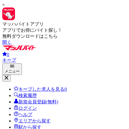
×
マッハバイトアプリ
アプリでお得にバイト探し！
無料ダウンロードはこちら
開く
0
キープ
メニュー
キープした求人を見る
0
検索履歴
新規会員登録(無料)
ログイン
ヘルプ
エリアから探す
駅から探す