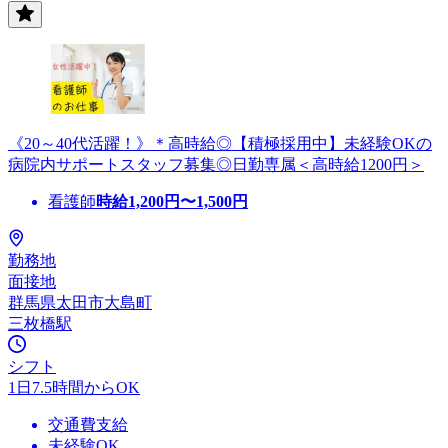
《20～40代活躍！》＊高時給◎【積極採用中】未経験OKの
病院内サポートスタッフ募集◎日勤専属＜高時給1200円＞
看護師
時給
1,200
円〜
1,500
円
勤務地
面接地
群馬県太田市大島町
三枚橋駅
シフト
1日7.5時間からOK
交通費支給
未経験OK