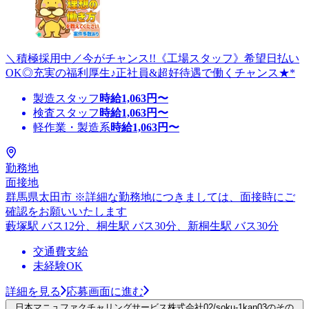
＼積極採用中／今がチャンス!!《工場スタッフ》希望日払い
OK◎充実の福利厚生♪正社員&超好待遇で働くチャンス★*
製造スタッフ
時給
1,063
円〜
検査スタッフ
時給
1,063
円〜
軽作業・製造系
時給
1,063
円〜
勤務地
面接地
群馬県太田市 ※詳細な勤務地につきましては、面接時にご
確認をお願いいたします
藪塚駅 バス12分、桐生駅 バス30分、新桐生駅 バス30分
交通費支給
未経験OK
詳細を見る
応募画面に進む
日本マニュファクチャリングサービス株式会社02/soku-1kan03のその