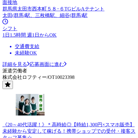
面接地
群馬県太田市西本町５８−６TGビルAテナント
太田(群馬)駅、三枚橋駅、細谷(群馬)駅
シフト
1日1.5時間 週1日からOK
交通費支給
未経験OK
詳細を見る
応募画面に進む
派遣労働者
株式会社ロフティー/OT10023398
《20～40代活躍！》＊高時給◎【時給1,300円×スマホ販売】
未経験から安定して稼げる！携帯ショップでの受付・接客ス
タッフ募集☆