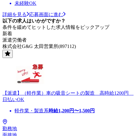
未経験OK
詳細を見る
応募画面に進む
以下の求人はいかがですか？
条件を緩めてヒットした求人情報をピックアップ
新着
派遣労働者
株式会社G&G 太田営業所(897112)
【派遣】（軽作業）車の吸音シートの製造 高時給1200円
日払いOK
軽作業・製造系
時給
1,200
円〜
1,500
円
勤務地
面接地