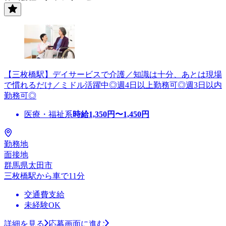
【三枚橋駅】デイサービスで介護／知識は十分、あとは現場
で慣れるだけ／ミドル活躍中◎週4日以上勤務可◎週3日以内
勤務可◎
医療・福祉系
時給
1,350
円〜
1,450
円
勤務地
面接地
群馬県太田市
三枚橋駅から車で11分
交通費支給
未経験OK
詳細を見る
応募画面に進む