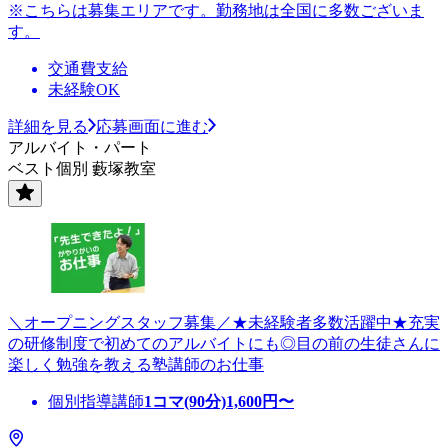
※こちらは募集エリアです。勤務地は全国に多数ございま
す。
交通費支給
未経験OK
詳細を見る
応募画面に進む
アルバイト・パート
ベスト個別 藪塚教室
＼オープニングスタッフ募集／★未経験者多数活躍中★充実
の研修制度で初めてのアルバイトにも◎目の前の生徒さんに
楽しく勉強を教える塾講師のお仕事
個別指導講師
1コマ(90分)
1,600
円〜