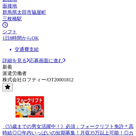
面接地
群馬県太田市脇屋町
三枚橋駅
シフト
1日8時間からOK
交通費支給
詳細を見る
応募画面に進む
新着
派遣労働者
株式会社ロフティー/OT20001812
《55歳までの男女活躍中！》必須：フォークリフト免許＊高
時給◎◎年内いっぱいの短期募集！月収35万以上可能！◎カ