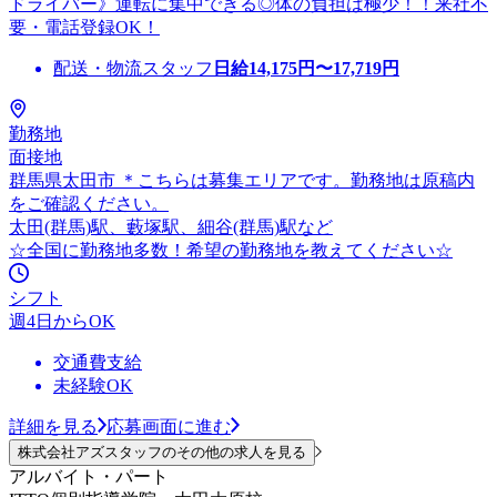
ドライバー》運転に集中できる◎体の負担は極少！！来社不
要・電話登録OK！
配送・物流スタッフ
日給
14,175
円〜
17,719
円
勤務地
面接地
群馬県太田市 ＊こちらは募集エリアです。勤務地は原稿内
をご確認ください。
太田(群馬)駅、藪塚駅、細谷(群馬)駅など
☆全国に勤務地多数！希望の勤務地を教えてください☆
シフト
週4日からOK
交通費支給
未経験OK
詳細を見る
応募画面に進む
株式会社アズスタッフのその他の求人を見る
アルバイト・パート