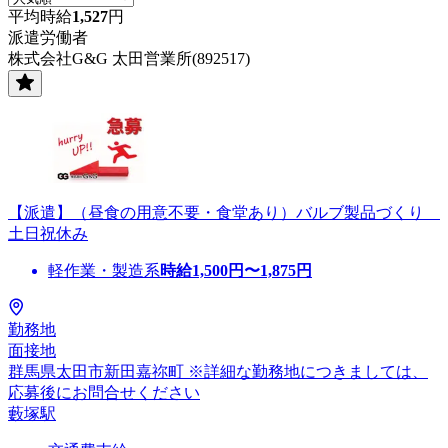
平均時給
1,527
円
派遣労働者
株式会社G&G 太田営業所(892517)
【派遣】（昼食の用意不要・食堂あり）バルブ製品づくり
土日祝休み
軽作業・製造系
時給
1,500
円〜
1,875
円
勤務地
面接地
群馬県太田市新田嘉祢町 ※詳細な勤務地につきましては、
応募後にお問合せください
藪塚駅