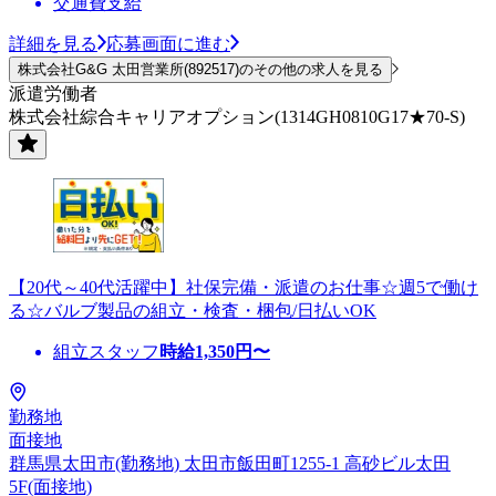
交通費支給
詳細を見る
応募画面に進む
株式会社G&G 太田営業所(892517)のその他の求人を見る
派遣労働者
株式会社綜合キャリアオプション(1314GH0810G17★70-S)
【20代～40代活躍中】社保完備・派遣のお仕事☆週5で働け
る☆バルブ製品の組立・検査・梱包/日払いOK
組立スタッフ
時給
1,350
円〜
勤務地
面接地
群馬県太田市(勤務地) 太田市飯田町1255-1 高砂ビル太田
5F(面接地)