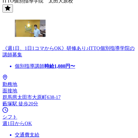
ITTO個別指導学院 太田大原校
《週1日、1日1コマからOK》研修あり♪ITTO個別指導学院の
講師募集
個別指導講師
時給
1,080
円〜
勤務地
面接地
群馬県太田市大原町638-17
藪塚駅 徒歩20分
シフト
週1日からOK
交通費支給