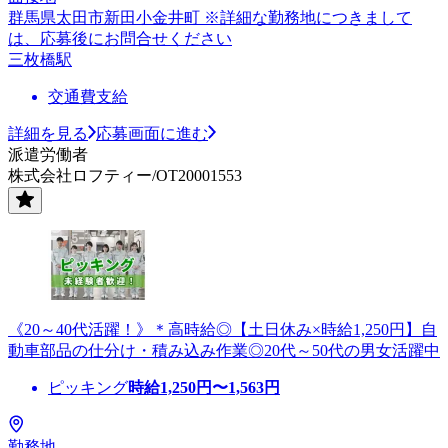
群馬県太田市新田小金井町 ※詳細な勤務地につきまして
は、応募後にお問合せください
三枚橋駅
交通費支給
詳細を見る
応募画面に進む
派遣労働者
株式会社ロフティー/OT20001553
《20～40代活躍！》＊高時給◎【土日休み×時給1,250円】自
動車部品の仕分け・積み込み作業◎20代～50代の男女活躍中
ピッキング
時給
1,250
円〜
1,563
円
勤務地