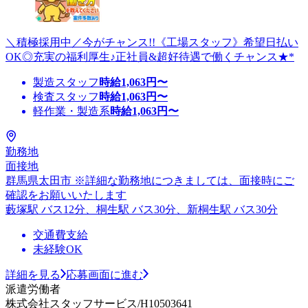
＼積極採用中／今がチャンス!!《工場スタッフ》希望日払い
OK◎充実の福利厚生♪正社員&超好待遇で働くチャンス★*
製造スタッフ
時給
1,063
円〜
検査スタッフ
時給
1,063
円〜
軽作業・製造系
時給
1,063
円〜
勤務地
面接地
群馬県太田市 ※詳細な勤務地につきましては、面接時にご
確認をお願いいたします
藪塚駅 バス12分、桐生駅 バス30分、新桐生駅 バス30分
交通費支給
未経験OK
詳細を見る
応募画面に進む
派遣労働者
株式会社スタッフサービス/H10503641