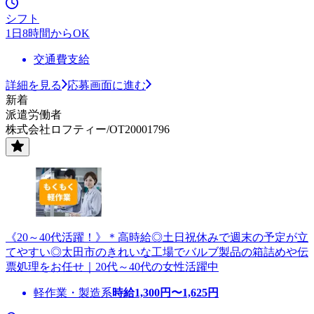
シフト
1日8時間からOK
交通費支給
詳細を見る
応募画面に進む
新着
派遣労働者
株式会社ロフティー/OT20001796
《20～40代活躍！》＊高時給◎土日祝休みで週末の予定が立
てやすい◎太田市のきれいな工場でバルブ製品の箱詰めや伝
票処理をお任せ｜20代～40代の女性活躍中
軽作業・製造系
時給
1,300
円〜
1,625
円