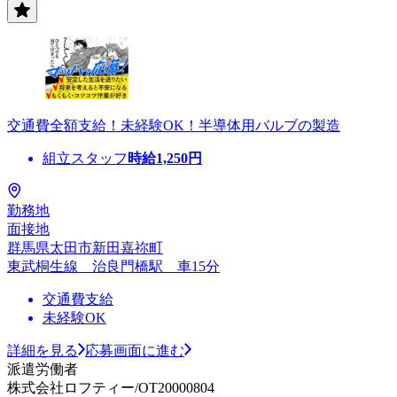
交通費全額支給！未経験OK！半導体用バルブの製造
組立スタッフ
時給
1,250
円
勤務地
面接地
群馬県太田市新田嘉祢町
東武桐生線 治良門橋駅 車15分
交通費支給
未経験OK
詳細を見る
応募画面に進む
派遣労働者
株式会社ロフティー/OT20000804