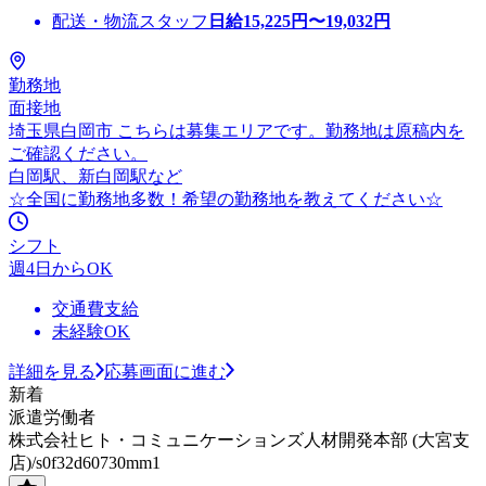
配送・物流スタッフ
日給
15,225
円〜
19,032
円
勤務地
面接地
埼玉県白岡市 こちらは募集エリアです。勤務地は原稿内を
ご確認ください。
白岡駅、新白岡駅など
☆全国に勤務地多数！希望の勤務地を教えてください☆
シフト
週4日からOK
交通費支給
未経験OK
詳細を見る
応募画面に進む
新着
派遣労働者
株式会社ヒト・コミュニケーションズ人材開発本部 (大宮支
店)/s0f32d60730mm1