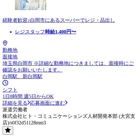
経験者歓迎♪白岡市にあるスーパーでレジ・品出し
レジスタッフ
時給
1,400
円〜
勤務地
面接地
埼玉県白岡市 ※詳細な勤務地につきましては、面接時にご
確認をお願いいたします。
白岡駅、新白岡駅
シフト
1日8時間 週5日からOK
詳細を見る
応募画面に進む
派遣労働者
株式会社ヒト・コミュニケーションズ人材開発本部 (大宮支
店)/s0f32d51128mm3