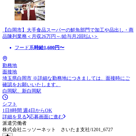
【白岡市】大手食品スーパーの鮮魚部門で加工や品出し・商
品陳列業務＜月収26万円～/給与月2回払い＞
フード系
時給
1,600
円〜
勤務地
面接地
埼玉県白岡市 ※詳細な勤務地につきましては、面接時にご
確認をお願いいたします。
白岡駅、新白岡駅
シフト
1日8時間 週4日からOK
詳細を見る
応募画面に進む
派遣労働者
株式会社ニッソーネット さいたま支社/1201_6727