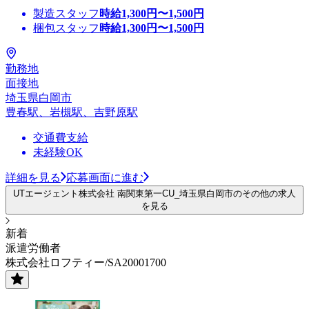
製造スタッフ
時給
1,300
円〜
1,500
円
梱包スタッフ
時給
1,300
円〜
1,500
円
勤務地
面接地
埼玉県白岡市
豊春駅、岩槻駅、吉野原駅
交通費支給
未経験OK
詳細を見る
応募画面に進む
UTエージェント株式会社 南関東第一CU_埼玉県白岡市のその他の求人
を見る
新着
派遣労働者
株式会社ロフティー/SA20001700