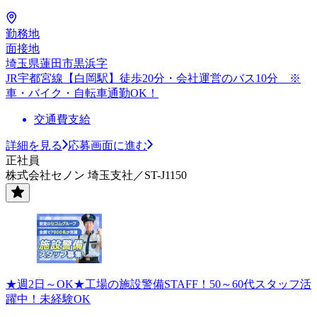
勤務地
面接地
埼玉県蓮田市黒浜字
JR宇都宮線【白岡駅】徒歩20分・会社運営のバス10分 ※
車・バイク・自転車通勤OK！
交通費支給
詳細を見る
応募画面に進む
正社員
株式会社セノン 埼玉支社／ST-J1150
★週2日～OK★工場の施設警備STAFF！50～60代スタッフ活
躍中！未経験OK