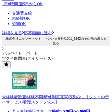
1日8時間 週5日からOK
交通費支給
未経験OK
短期OK
詳細を見る
応募画面に進む
株式会社ニッソーネット さいたま支社/1201_6142のその他の求人を
見る
アルバイト・パート
ツクイ白岡東(デイサービス)
未経験者歓迎/経験不問/研修制度充実/夜勤なし【ツクイのデ
イサービス/看護スタッフ求人】
老人介護施設スタッフ
時給
1,520
円〜
1,969
円