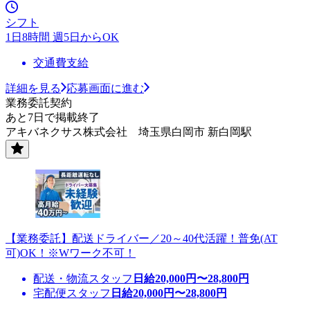
シフト
1日8時間 週5日からOK
交通費支給
詳細を見る
応募画面に進む
業務委託契約
あと7日で掲載終了
アキバネクサス株式会社 埼玉県白岡市 新白岡駅
【業務委託】配送ドライバー／20～40代活躍！普免(AT
可)OK！※Wワーク不可！
配送・物流スタッフ
日給
20,000
円〜
28,800
円
宅配便スタッフ
日給
20,000
円〜
28,800
円