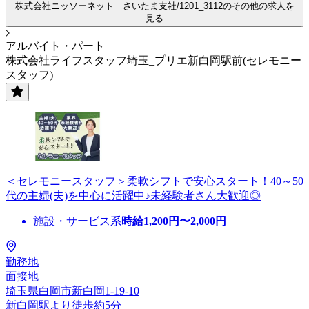
株式会社ニッソーネット さいたま支社/1201_3112のその他の求人を
見る
アルバイト・パート
株式会社ライフスタッフ埼玉_プリエ新白岡駅前(セレモニー
スタッフ)
＜セレモニースタッフ＞柔軟シフトで安心スタート！40～50
代の主婦(夫)を中心に活躍中♪未経験者さん大歓迎◎
施設・サービス系
時給
1,200
円〜
2,000
円
勤務地
面接地
埼玉県白岡市新白岡1-19-10
新白岡駅より徒歩約5分