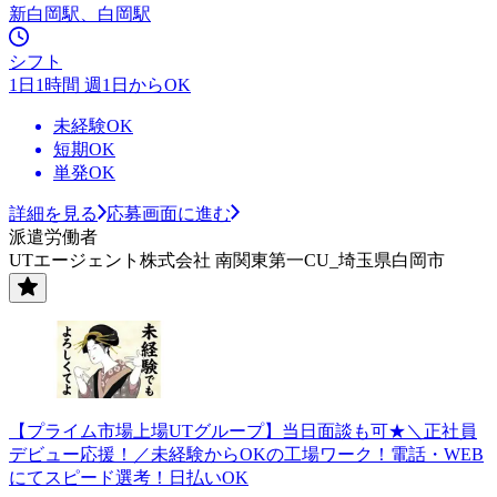
新白岡駅、白岡駅
シフト
1日1時間 週1日からOK
未経験OK
短期OK
単発OK
詳細を見る
応募画面に進む
派遣労働者
UTエージェント株式会社 南関東第一CU_埼玉県白岡市
【プライム市場上場UTグループ】当日面談も可★＼正社員
デビュー応援！／未経験からOKの工場ワーク！電話・WEB
にてスピード選考！日払いOK