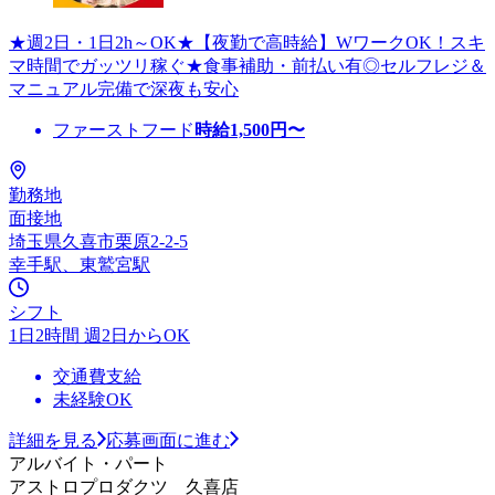
★週2日・1日2h～OK★【夜勤で高時給】WワークOK！スキ
マ時間でガッツリ稼ぐ★食事補助・前払い有◎セルフレジ＆
マニュアル完備で深夜も安心
ファーストフード
時給
1,500
円〜
勤務地
面接地
埼玉県久喜市栗原2-2-5
幸手駅、東鷲宮駅
シフト
1日2時間 週2日からOK
交通費支給
未経験OK
詳細を見る
応募画面に進む
アルバイト・パート
アストロプロダクツ 久喜店