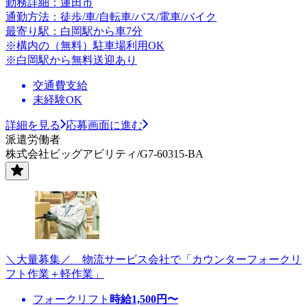
勤務詳細：蓮田市
通勤方法：徒歩/車/自転車/バス/電車/バイク
最寄り駅：白岡駅から車7分
※構内の（無料）駐車場利用OK
※白岡駅から無料送迎あり
交通費支給
未経験OK
詳細を見る
応募画面に進む
派遣労働者
株式会社ビッグアビリティ/G7-60315-BA
＼大量募集／ 物流サービス会社で「カウンターフォークリ
フト作業＋軽作業」
フォークリフト
時給
1,500
円〜