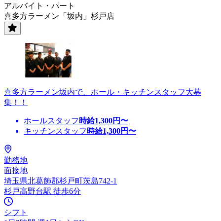
アルバイト・パート
喜多方ラーメン「坂内」杉戸店
喜多方ラーメン坂内で、ホール・キッチンスタッフ大募
集！！
ホールスタッフ
時給
1,300
円〜
キッチンスタッフ
時給
1,300
円〜
勤務地
面接地
埼玉県北葛飾郡杉戸町茨島742-1
杉戸高野台駅 徒歩6分
シフト