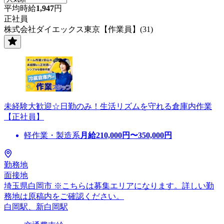
平均時給
1,947
円
正社員
株式会社ダイエックス東京【作業員】(31)
未経験大歓迎☆日勤のみ！生活リズムを守れる倉庫内作業
【正社員】
軽作業・製造系
月給
210,000
円〜
350,000
円
勤務地
面接地
埼玉県白岡市 ※こちらは募集エリアになります。詳しい勤
務地は原稿内をご確認ください。
白岡駅、新白岡駅