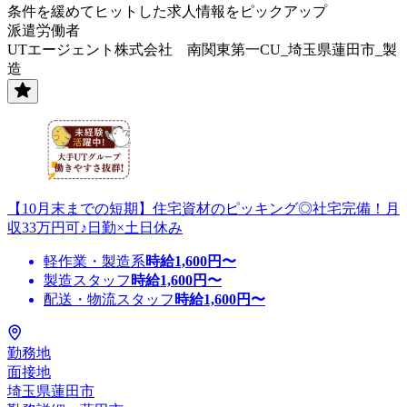
条件を緩めてヒットした求人情報をピックアップ
派遣労働者
UTエージェント株式会社 南関東第一CU_埼玉県蓮田市_製
造
【10月末までの短期】住宅資材のピッキング◎社宅完備！月
収33万円可♪日勤×土日休み
軽作業・製造系
時給
1,600
円〜
製造スタッフ
時給
1,600
円〜
配送・物流スタッフ
時給
1,600
円〜
勤務地
面接地
埼玉県蓮田市