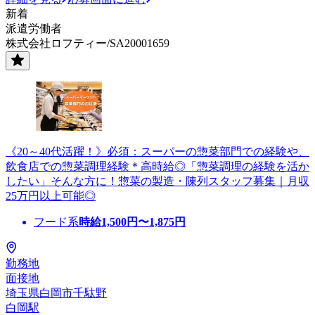
新着
派遣労働者
株式会社ロフティー/SA20001659
《20～40代活躍！》必須：スーパーの惣菜部門での経験や、
飲食店での惣菜調理経験＊高時給◎「惣菜調理の経験を活か
したい」そんな方に！惣菜の製造・陳列スタッフ募集｜月収
25万円以上可能◎
フード系
時給
1,500
円〜
1,875
円
勤務地
面接地
埼玉県白岡市千駄野
白岡駅