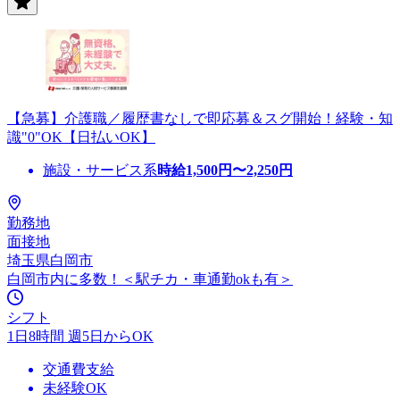
【急募】介護職／履歴書なしで即応募＆スグ開始！経験・知
識"0"OK【日払いOK】
施設・サービス系
時給
1,500
円〜
2,250
円
勤務地
面接地
埼玉県白岡市
白岡市内に多数！＜駅チカ・車通勤okも有＞
シフト
1日8時間 週5日からOK
交通費支給
未経験OK