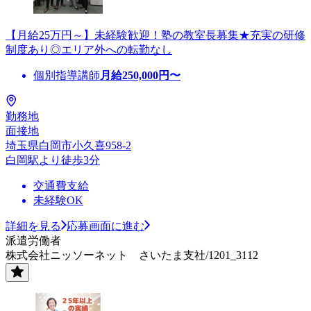
【月給25万円～】未経験歓迎！塾の教室長募集★充実の研修
制度あり◎エリア外への転勤なし
個別指導講師
月給
250,000
円〜
勤務地
面接地
埼玉県白岡市小久喜958-2
白岡駅より徒歩3分
交通費支給
未経験OK
詳細を見る
応募画面に進む
派遣労働者
株式会社ニッソーネット さいたま支社/1201_3112