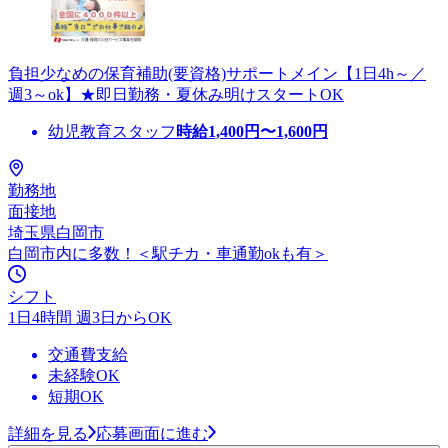
負担少なめの保育補助(要資格)サポートメイン【1日4h～／
週3～ok】★即日勤務・夏休み明けスタートOK
幼児教育スタッフ
時給
1,400
円〜
1,600
円
勤務地
面接地
埼玉県白岡市
白岡市内に多数！＜駅チカ・車通勤okも有＞
シフト
1日4時間 週3日からOK
交通費支給
未経験OK
短期OK
詳細を見る
応募画面に進む