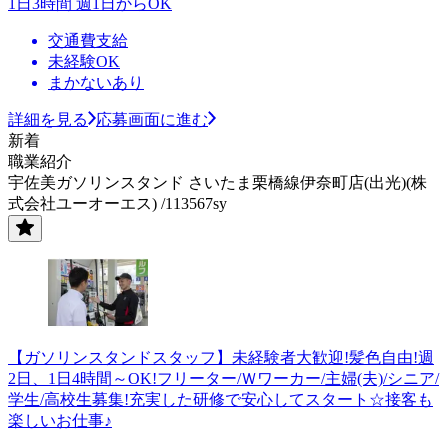
1日3時間 週1日からOK
交通費支給
未経験OK
まかないあり
詳細を見る
応募画面に進む
新着
職業紹介
宇佐美ガソリンスタンド さいたま栗橋線伊奈町店(出光)(株
式会社ユーオーエス) /113567sy
【ガソリンスタンドスタッフ】未経験者大歓迎!髪色自由!週
2日、1日4時間～OK!フリーター/Ｗワーカー/主婦(夫)/シニア/
学生/高校生募集!充実した研修で安心してスタート☆接客も
楽しいお仕事♪