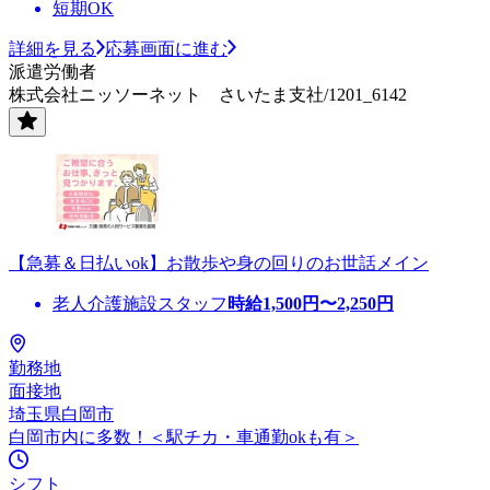
短期OK
詳細を見る
応募画面に進む
派遣労働者
株式会社ニッソーネット さいたま支社/1201_6142
【急募＆日払いok】お散歩や身の回りのお世話メイン
老人介護施設スタッフ
時給
1,500
円〜
2,250
円
勤務地
面接地
埼玉県白岡市
白岡市内に多数！＜駅チカ・車通勤okも有＞
シフト