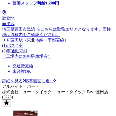
警備スタッフ
時給
1,200
円
勤務地
面接地
埼玉県蓮田市黒浜 ※こちらは勤務エリアとなります。面接
地は原稿内をご確認ください。
ＪＲ蓮田駅（東北本線・宇都宮線）
(1)バス７分
(2)車通勤可能
（工場内に無料駐車場有）
交通費支給
未経験OK
詳細を見る
応募画面に進む
アルバイト・パート
株式会社ニュー・クイック ニュー・クイック Pasar蓮田店
(3225)