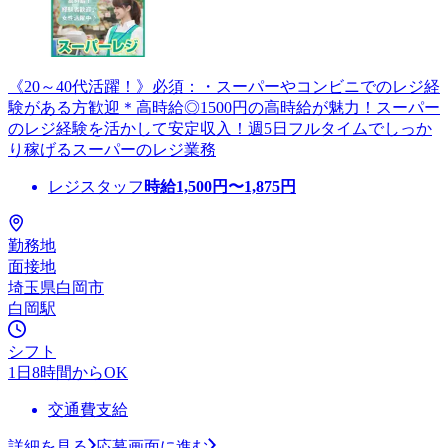
《20～40代活躍！》必須：・スーパーやコンビニでのレジ経
験がある方歓迎＊高時給◎1500円の高時給が魅力！スーパー
のレジ経験を活かして安定収入！週5日フルタイムでしっか
り稼げるスーパーのレジ業務
レジスタッフ
時給
1,500
円〜
1,875
円
勤務地
面接地
埼玉県白岡市
白岡駅
シフト
1日8時間からOK
交通費支給
詳細を見る
応募画面に進む