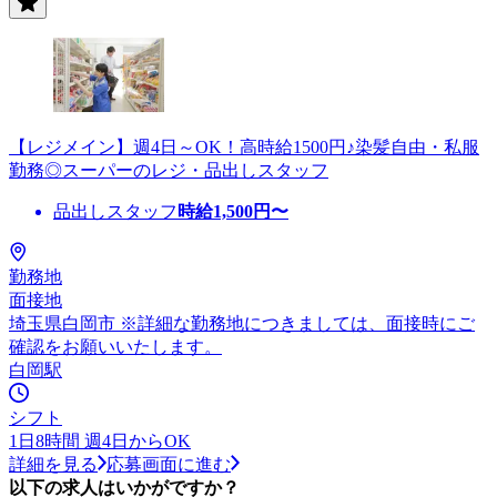
【レジメイン】週4日～OK！高時給1500円♪染髪自由・私服
勤務◎スーパーのレジ・品出しスタッフ
品出しスタッフ
時給
1,500
円〜
勤務地
面接地
埼玉県白岡市 ※詳細な勤務地につきましては、面接時にご
確認をお願いいたします。
白岡駅
シフト
1日8時間 週4日からOK
詳細を見る
応募画面に進む
以下の求人はいかがですか？