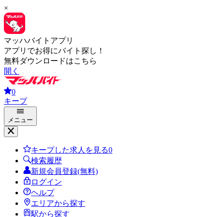
×
マッハバイトアプリ
アプリでお得にバイト探し！
無料ダウンロードはこちら
開く
0
キープ
メニュー
キープした求人を見る
0
検索履歴
新規会員登録(無料)
ログイン
ヘルプ
エリアから探す
駅から探す