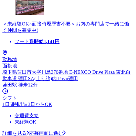
＜未経験OK×面接時履歴書不要＞お肉の専門店で一緒に働
く仲間を募集中!
フード系
時給
1,141
円
勤務地
面接地
埼玉県蓮田市大字川島370番地 E-NEXCO Drive Plaza 東北自
動車道 蓮田SA(上り線)内 Pasar蓮田
蓮田駅 徒歩12分
シフト
1日5時間 週3日からOK
交通費支給
未経験OK
詳細を見る
応募画面に進む