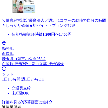
＼健康経営認定優良法人／週1・1コマ～の勤務で自分の時間
もしっかり確保★初バイト・ブランク歓迎
個別指導講師
時給
1,200
円〜
1,466
円
勤務地
面接地
埼玉県白岡市小久喜958-2
白岡駅 徒歩3分、新白岡駅 徒歩36分
シフト
1日1.5時間 週1日からOK
交通費支給
未経験OK
詳細を見る
応募画面に進む
派遣労働者