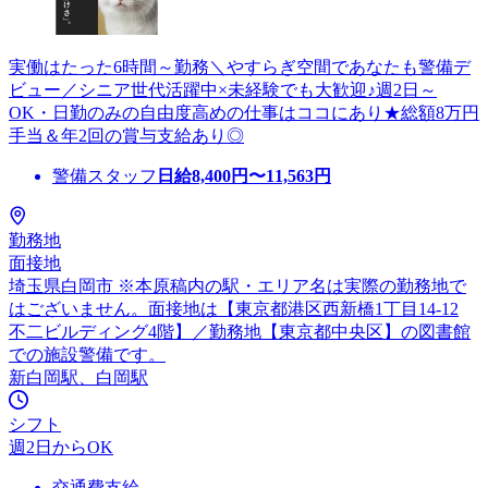
実働はたった6時間～勤務＼やすらぎ空間であなたも警備デ
ビュー／シニア世代活躍中×未経験でも大歓迎♪週2日～
OK・日勤のみの自由度高めの仕事はココにあり★総額8万円
手当＆年2回の賞与支給あり◎
警備スタッフ
日給
8,400
円〜
11,563
円
勤務地
面接地
埼玉県白岡市 ※本原稿内の駅・エリア名は実際の勤務地で
はございません。面接地は【東京都港区西新橋1丁目14-12
不二ビルディング4階】／勤務地【東京都中央区】の図書館
での施設警備です。
新白岡駅、白岡駅
シフト
週2日からOK
交通費支給