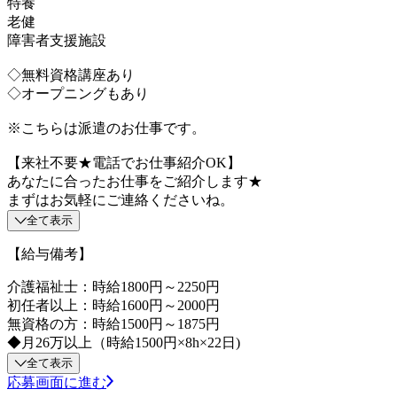
特養
老健
障害者支援施設
◇無料資格講座あり
◇オープニングもあり
※こちらは派遣のお仕事です。
【来社不要★電話でお仕事紹介OK】
あなたに合ったお仕事をご紹介します★
まずはお気軽にご連絡くださいね。
全て表示
【給与備考】
介護福祉士：時給1800円～2250円
初任者以上：時給1600円～2000円
無資格の方：時給1500円～1875円
◆月26万以上（時給1500円×8h×22日)
全て表示
応募画面に進む