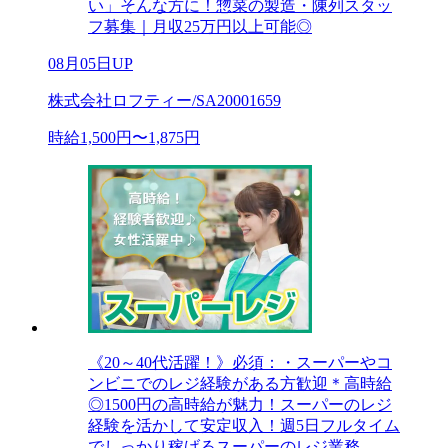
い」そんな方に！惣菜の製造・陳列スタッ
フ募集｜月収25万円以上可能◎
08月05日UP
株式会社ロフティー/SA20001659
時給1,500円〜1,875円
《20～40代活躍！》必須：・スーパーやコ
ンビニでのレジ経験がある方歓迎＊高時給
◎1500円の高時給が魅力！スーパーのレジ
経験を活かして安定収入！週5日フルタイム
でしっかり稼げるスーパーのレジ業務