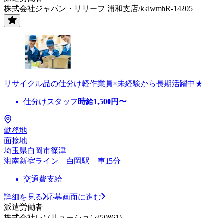
株式会社ジャパン・リリーフ 浦和支店/kklwmhR-14205
リサイクル品の仕分け軽作業員×未経験から長期活躍中★
仕分けスタッフ
時給
1,500
円〜
勤務地
面接地
埼玉県白岡市篠津
湘南新宿ライン 白岡駅 車15分
交通費支給
詳細を見る
応募画面に進む
派遣労働者
株式会社レソリューション(50861)