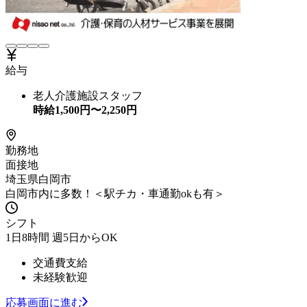
給与
老人介護施設スタッフ
時給
1,500
円〜
2,250
円
勤務地
面接地
埼玉県白岡市
白岡市内に多数！＜駅チカ・車通勤okも有＞
シフト
1日8時間 週5日からOK
交通費支給
未経験歓迎
応募画面に進む