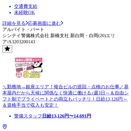
交通費支給
未経験OK
詳細を見る
応募画面に進む
アルバイト・パート
シンテイ警備株式会社 新橋支社 新白岡・白岡(20)エリ
ア/A3203200143
＼勤務地→銀座エリア！複合ビルの巡回・点検のお仕事／基
本屋内だから天候に関係なく快適に働ける♪週3日～＆自由シ
フト制でプライベートとの両立もバッチリ！日給13,126円～
＆資格手当で収入も安定！
警備スタッフ
日給
13,126
円〜
14,691
円