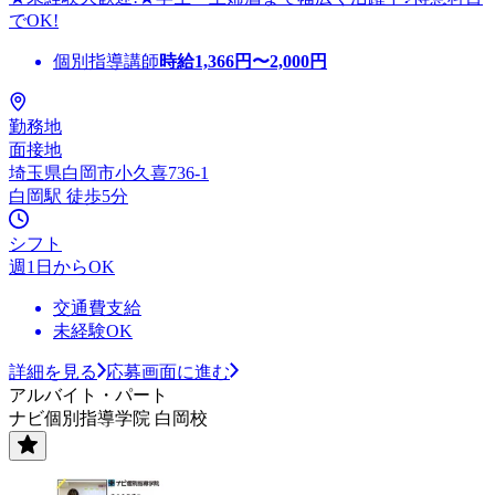
でOK!
個別指導講師
時給
1,366
円〜
2,000
円
勤務地
面接地
埼玉県白岡市小久喜736-1
白岡駅 徒歩5分
シフト
週1日からOK
交通費支給
未経験OK
詳細を見る
応募画面に進む
アルバイト・パート
ナビ個別指導学院 白岡校