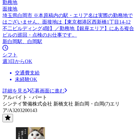
勤務地
面接地
埼玉県白岡市 ※本原稿内の駅・エリア名は実際の勤務地で
はございません。面接地は【東京都港区西新橋1丁目14-12
不二ビルディング4階】／勤務地【銀座エリア】にある複合
ビルの巡回・点検のお仕事です。
新白岡駅、白岡駅
シフト
週3日からOK
交通費支給
未経験OK
詳細を見る
応募画面に進む
アルバイト・パート
シンテイ警備株式会社 新橋支社 新白岡・白岡(7)エリ
ア/A3203200143