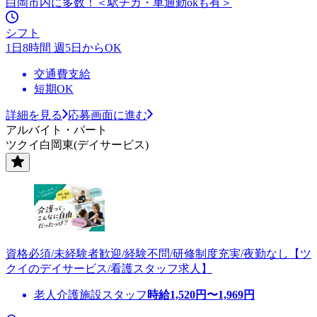
白岡市内に多数！＜駅チカ・車通勤okも有＞
シフト
1日8時間 週5日からOK
交通費支給
短期OK
詳細を見る
応募画面に進む
アルバイト・パート
ツクイ白岡東(デイサービス)
資格必須/未経験者歓迎/経験不問/研修制度充実/夜勤なし【ツ
クイのデイサービス/看護スタッフ求人】
老人介護施設スタッフ
時給
1,520
円〜
1,969
円