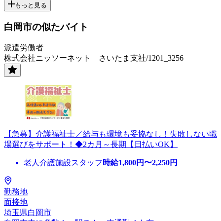
もっと見る
白岡市の似たバイト
派遣労働者
株式会社ニッソーネット さいたま支社/1201_3256
【急募】介護福祉士／給与も環境も妥協なし！失敗しない職
場選びをサポート！◆2カ月～長期【日払いOK】
老人介護施設スタッフ
時給
1,800
円〜
2,250
円
勤務地
面接地
埼玉県白岡市