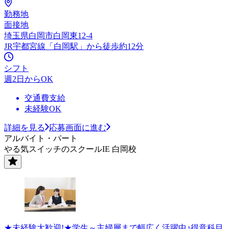
勤務地
面接地
埼玉県白岡市白岡東12-4
JR宇都宮線「白岡駅」から徒歩約12分
シフト
週2日からOK
交通費支給
未経験OK
詳細を見る
応募画面に進む
アルバイト・パート
やる気スイッチのスクールIE 白岡校
★未経験大歓迎!★学生～主婦層まで幅広く活躍中♪得意科目