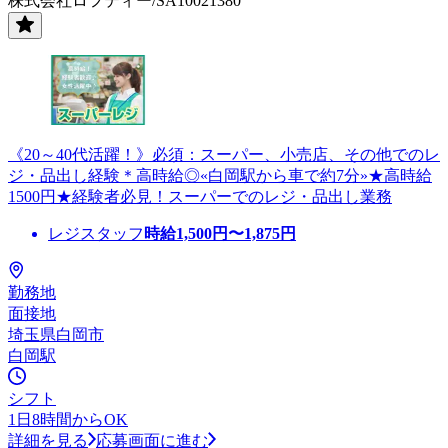
株式会社ロフティー/SA10021380
《20～40代活躍！》必須：スーパー、小売店、その他でのレ
ジ・品出し経験＊高時給◎«白岡駅から車で約7分»★高時給
1500円★経験者必見！スーパーでのレジ・品出し業務
レジスタッフ
時給
1,500
円〜
1,875
円
勤務地
面接地
埼玉県白岡市
白岡駅
シフト
1日8時間からOK
詳細を見る
応募画面に進む