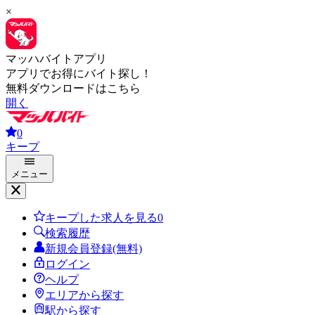
×
マッハバイトアプリ
アプリでお得にバイト探し！
無料ダウンロードはこちら
開く
0
キープ
メニュー
キープした求人を見る
0
検索履歴
新規会員登録(無料)
ログイン
ヘルプ
エリアから探す
駅から探す