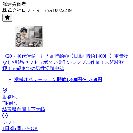
派遣労働者
株式会社ロフティー/SA10022239
《20～40代活躍！》＊高時給◎【日勤×時給1400円】重量物
なし×部品セット→ボタン操作のシンプル作業！未経験歓
迎！50歳までの男性活躍中◎
機械オペレーション
時給
1,400
円〜
1,750
円
勤務地
面接地
埼玉県白岡市下大崎
シフト
1日8時間からOK