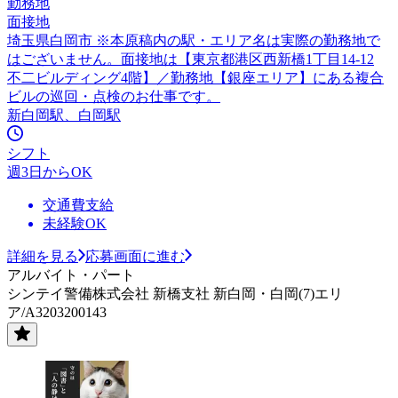
勤務地
面接地
埼玉県白岡市 ※本原稿内の駅・エリア名は実際の勤務地で
はございません。面接地は【東京都港区西新橋1丁目14-12
不二ビルディング4階】／勤務地【銀座エリア】にある複合
ビルの巡回・点検のお仕事です。
新白岡駅、白岡駅
シフト
週3日からOK
交通費支給
未経験OK
詳細を見る
応募画面に進む
アルバイト・パート
シンテイ警備株式会社 新橋支社 新白岡・白岡(7)エリ
ア/A3203200143