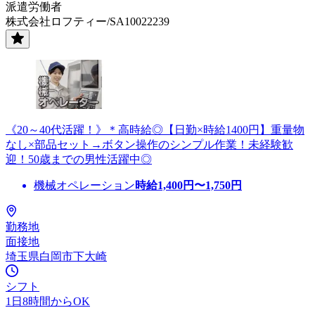
派遣労働者
株式会社ロフティー/SA10022239
《20～40代活躍！》＊高時給◎【日勤×時給1400円】重量物
なし×部品セット→ボタン操作のシンプル作業！未経験歓
迎！50歳までの男性活躍中◎
機械オペレーション
時給
1,400
円〜
1,750
円
勤務地
面接地
埼玉県白岡市下大崎
シフト
1日8時間からOK