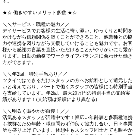
す。
★☆ 働きやすいメリット多数 ★☆
＼＼サービス・職種の魅力／／
デイサービスでお客様の生活に寄り添い、ゆっくりと時間を
かけながら信頼関係を築くことができること、他業種との協
力や連携を図りながら支援していけることも魅力です。お客
様から感謝の言葉を直接いただけることがやりがいにも繋が
ります。日勤の勤務でワークライフバランスに合わせた働き
方ができます。
＼＼年2回、特別手当あり／／
ツクイではできるだけスタッフの方へお給料として還元した
いと考えており、パートで働くスタッフの皆様にも特別手当
を支給しています。年2回、最大20万円の特別手当の支給実
績があります！(支給額は業績により異なる)
＼＼明るく賑やかが自慢！／／
活気あるスタッフが活躍中です！幅広い年齢層と多職種連携
も抜群なため年齢・職種問わず仲良く協力し合い、日々事業
所を盛り上げています。休憩中もスタッフ同士とても賑やか