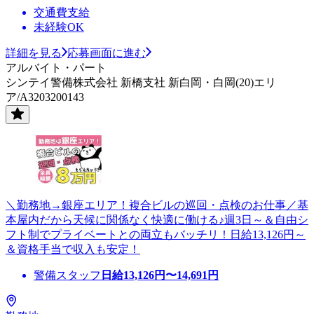
交通費支給
未経験OK
詳細を見る
応募画面に進む
アルバイト・パート
シンテイ警備株式会社 新橋支社 新白岡・白岡(20)エリ
ア/A3203200143
＼勤務地→銀座エリア！複合ビルの巡回・点検のお仕事／基
本屋内だから天候に関係なく快適に働ける♪週3日～＆自由シ
フト制でプライベートとの両立もバッチリ！日給13,126円～
＆資格手当で収入も安定！
警備スタッフ
日給
13,126
円〜
14,691
円