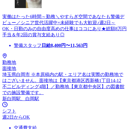
実働はたった6時間～勤務＼やすらぎ空間であなたも警備デ
ビュー／シニア世代活躍中×未経験でも大歓迎♪週2日～
OK・日勤のみの自由度高めの仕事はココにあり★総額8万円
手当＆年2回の賞与支給あり◎
警備スタッフ
日給
8,400
円〜
11,563
円
勤務地
面接地
埼玉県白岡市 ※本原稿内の駅・エリア名は実際の勤務地で
はございません。面接地は【東京都港区西新橋1丁目14-12
不二ビルディング4階】／勤務地【東京都中央区】の図書館
での施設警備です。
新白岡駅、白岡駅
シフト
週2日からOK
交通費支給