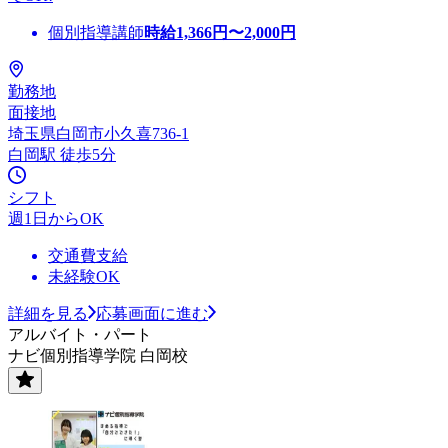
個別指導講師
時給
1,366
円〜
2,000
円
勤務地
面接地
埼玉県白岡市小久喜736-1
白岡駅 徒歩5分
シフト
週1日からOK
交通費支給
未経験OK
詳細を見る
応募画面に進む
アルバイト・パート
ナビ個別指導学院 白岡校