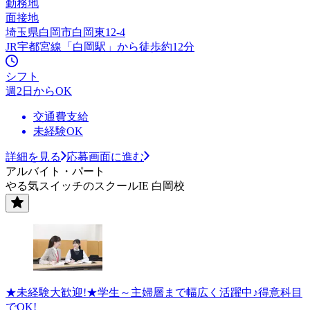
勤務地
面接地
埼玉県白岡市白岡東12-4
JR宇都宮線「白岡駅」から徒歩約12分
シフト
週2日からOK
交通費支給
未経験OK
詳細を見る
応募画面に進む
アルバイト・パート
やる気スイッチのスクールIE 白岡校
★未経験大歓迎!★学生～主婦層まで幅広く活躍中♪得意科目
でOK!