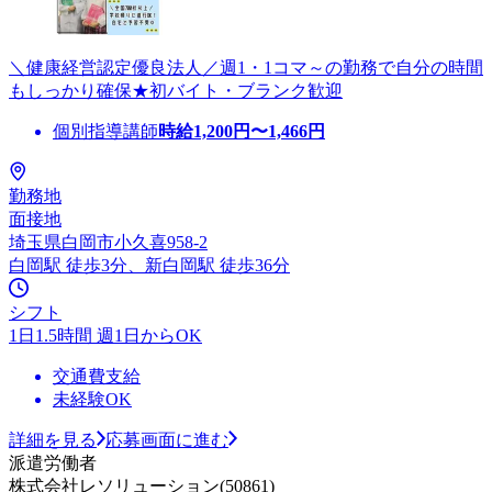
＼健康経営認定優良法人／週1・1コマ～の勤務で自分の時間
もしっかり確保★初バイト・ブランク歓迎
個別指導講師
時給
1,200
円〜
1,466
円
勤務地
面接地
埼玉県白岡市小久喜958-2
白岡駅 徒歩3分、新白岡駅 徒歩36分
シフト
1日1.5時間 週1日からOK
交通費支給
未経験OK
詳細を見る
応募画面に進む
派遣労働者
株式会社レソリューション(50861)