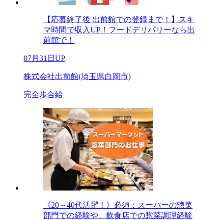
【応募終了後 出前館での登録まで！】スキ
マ時間で収入UP！フードデリバリーなら出
前館で！
07月31日UP
株式会社出前館(埼玉県白岡市)
完全歩合給
《20～40代活躍！》必須：スーパーの惣菜
部門での経験や、飲食店での惣菜調理経験