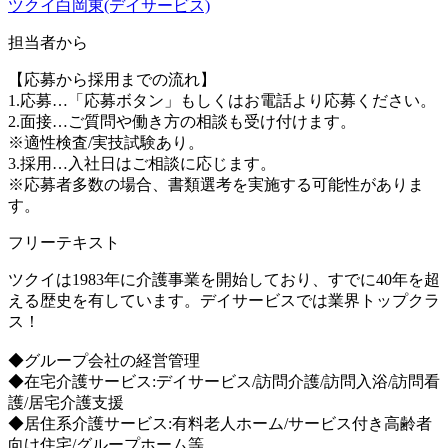
ツクイ白岡東(デイサービス)
担当者から
【応募から採用までの流れ】
1.応募…「応募ボタン」もしくはお電話より応募ください。
2.面接…ご質問や働き方の相談も受け付けます。
※適性検査/実技試験あり。
3.採用…入社日はご相談に応じます。
※応募者多数の場合、書類選考を実施する可能性がありま
す。
フリーテキスト
ツクイは1983年に介護事業を開始しており、すでに40年を超
える歴史を有しています。デイサービスでは業界トップクラ
ス！
◆グループ会社の経営管理
◆在宅介護サービス:デイサービス/訪問介護/訪問入浴/訪問看
護/居宅介護支援
◆居住系介護サービス:有料老人ホーム/サービス付き高齢者
向け住宅/グループホーム等