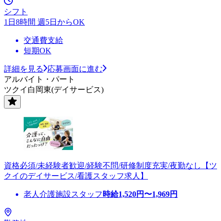
シフト
1日8時間 週5日からOK
交通費支給
短期OK
詳細を見る
応募画面に進む
アルバイト・パート
ツクイ白岡東(デイサービス)
資格必須/未経験者歓迎/経験不問/研修制度充実/夜勤なし【ツ
クイのデイサービス/看護スタッフ求人】
老人介護施設スタッフ
時給
1,520
円〜
1,969
円