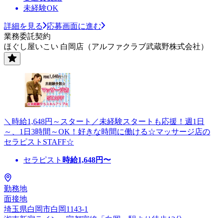
未経験OK
詳細を見る
応募画面に進む
業務委託契約
ほぐし屋いこい 白岡店（アルファクラブ武蔵野株式会社）
＼時給1,648円～スタート／未経験スタートも応援！週1日
～、1日3時間～OK！好きな時間に働ける☆マッサージ店の
セラピストSTAFF☆
セラピスト
時給
1,648
円〜
勤務地
面接地
埼玉県白岡市白岡1143-1