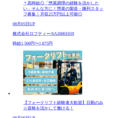
＊高時給◎「惣菜調理の経験を活かした
い」そんな方に！惣菜の製造・陳列スタッ
フ募集｜月収25万円以上可能◎
08月05日UP
株式会社ロフティー/SA20001659
時給1,500円〜1,875円
【フォークリフト経験者大歓迎】日勤のみ
☆資格を活かして働ける！
08月06日UP