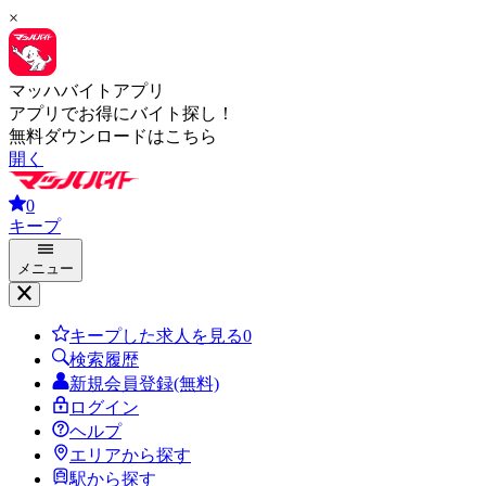
×
マッハバイトアプリ
アプリでお得にバイト探し！
無料ダウンロードはこちら
開く
0
キープ
メニュー
キープした求人を見る
0
検索履歴
新規会員登録(無料)
ログイン
ヘルプ
エリアから探す
駅から探す