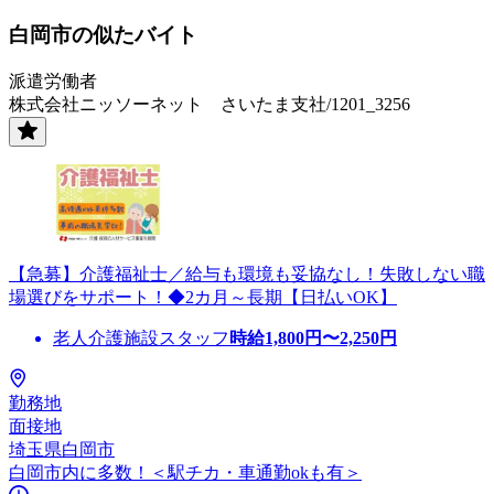
白岡市の似たバイト
派遣労働者
株式会社ニッソーネット さいたま支社/1201_3256
【急募】介護福祉士／給与も環境も妥協なし！失敗しない職
場選びをサポート！◆2カ月～長期【日払いOK】
老人介護施設スタッフ
時給
1,800
円〜
2,250
円
勤務地
面接地
埼玉県白岡市
白岡市内に多数！＜駅チカ・車通勤okも有＞