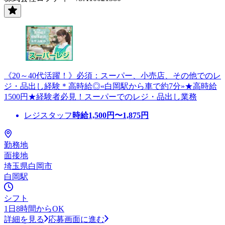
《20～40代活躍！》必須：スーパー、小売店、その他でのレ
ジ・品出し経験＊高時給◎«白岡駅から車で約7分»★高時給
1500円★経験者必見！スーパーでのレジ・品出し業務
レジスタッフ
時給
1,500
円〜
1,875
円
勤務地
面接地
埼玉県白岡市
白岡駅
シフト
1日8時間からOK
詳細を見る
応募画面に進む