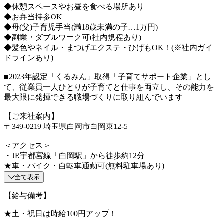
◆休憩スペースやお昼を食べる場所あり
◆お弁当持参OK
◆母(父)子育児手当(満18歳未満の子…1万円)
◆副業・ダブルワーク可(社内規程あり)
◆髪色やネイル・まつげエクステ・ひげもOK！(※社内ガイ
ドラインあり)
■2023年認定「くるみん」取得「子育てサポート企業」とし
て、従業員一人ひとりが子育てと仕事を両立し、その能力を
最大限に発揮できる職場づくりに取り組んでいます
【ご来社案内】
〒349-0219 埼玉県白岡市白岡東12-5
＜アクセス＞
・JR宇都宮線「白岡駅」から徒歩約12分
★車・バイク・自転車通勤可(無料駐車場あり)
全て表示
【給与備考】
★土・祝日は時給100円アップ！