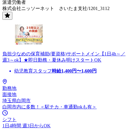
派遣労働者
株式会社ニッソーネット さいたま支社/1201_3112
負担少なめの保育補助(要資格)サポートメイン【1日4h～／
週3～ok】★即日勤務・夏休み明けスタートOK
幼児教育スタッフ
時給
1,400
円〜
1,600
円
勤務地
面接地
埼玉県白岡市
白岡市内に多数！＜駅チカ・車通勤okも有＞
シフト
1日4時間 週3日からOK