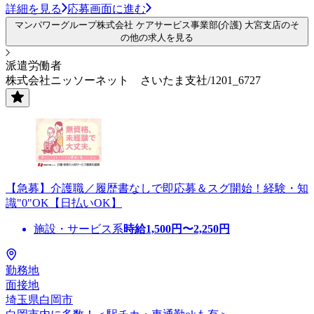
詳細を見る
応募画面に進む
マンパワーグループ株式会社 ケアサービス事業部(介護) 大宮支店のそ
の他の求人を見る
派遣労働者
株式会社ニッソーネット さいたま支社/1201_6727
【急募】介護職／履歴書なしで即応募＆スグ開始！経験・知
識"0"OK【日払いOK】
施設・サービス系
時給
1,500
円〜
2,250
円
勤務地
面接地
埼玉県白岡市