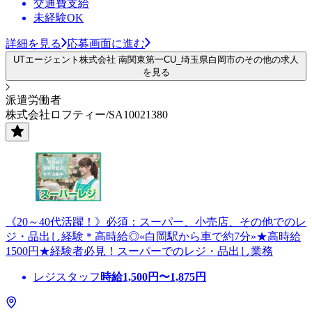
交通費支給
未経験OK
詳細を見る
応募画面に進む
UTエージェント株式会社 南関東第一CU_埼玉県白岡市のその他の求人
を見る
派遣労働者
株式会社ロフティー/SA10021380
《20～40代活躍！》必須：スーパー、小売店、その他でのレ
ジ・品出し経験＊高時給◎«白岡駅から車で約7分»★高時給
1500円★経験者必見！スーパーでのレジ・品出し業務
レジスタッフ
時給
1,500
円〜
1,875
円