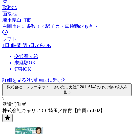
勤務地
面接地
埼玉県白岡市
白岡市内に多数！＜駅チカ・車通勤okも有＞
シフト
1日8時間 週5日からOK
交通費支給
未経験OK
短期OK
詳細を見る
応募画面に進む
株式会社ニッソーネット さいたま支社/1201_6142のその他の求人を
見る
派遣労働者
株式会社キャリア CC埼玉／保育【白岡市-002】