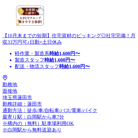
【10月末までの短期】住宅資材のピッキング◎社宅完備！月
収33万円可♪日勤×土日休み
軽作業・製造系
時給
1,600
円〜
製造スタッフ
時給
1,600
円〜
配送・物流スタッフ
時給
1,600
円〜
勤務地
面接地
埼玉県蓮田市
勤務詳細：蓮田市
通勤方法：徒歩/車/自転車/バス/電車/バイク
最寄り駅：白岡駅から車7分
※構内の（無料）駐車場利用OK
※白岡駅から無料送迎あり