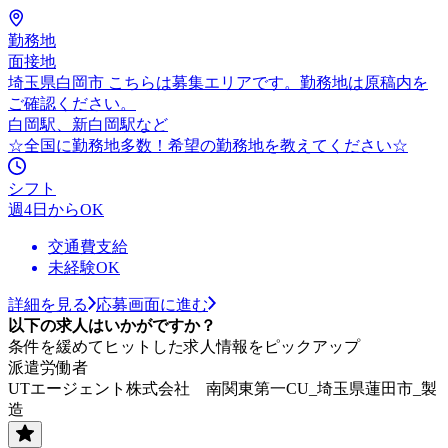
勤務地
面接地
埼玉県白岡市 こちらは募集エリアです。勤務地は原稿内を
ご確認ください。
白岡駅、新白岡駅など
☆全国に勤務地多数！希望の勤務地を教えてください☆
シフト
週4日からOK
交通費支給
未経験OK
詳細を見る
応募画面に進む
以下の求人はいかがですか？
条件を緩めてヒットした求人情報をピックアップ
派遣労働者
UTエージェント株式会社 南関東第一CU_埼玉県蓮田市_製
造