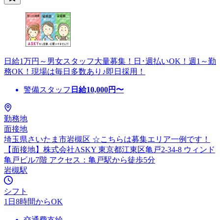
日給1万円～男女スタッフ大量募集！日･週払いOK！週1～勤
務OK！現場は毎日多数あり♪即日採用！
警備スタッフ
日給
10,000
円〜
勤務地
面接地
埼玉県さいたま市岩槻区 ☆こちらは募集エリア一例です！
【面接地】株式会社ASKY 東京都江東区亀戸2-34-8 ウィンド
亀戸ビル7階 アクセス：亀戸駅から徒歩5分
岩槻駅
シフト
1日8時間からOK
交通費支給