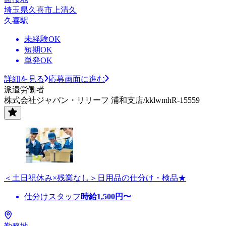
埼玉県久喜市上清久
久喜駅
未経験OK
短期OK
単発OK
詳細を見る
応募画面に進む
派遣労働者
株式会社ジャパン・リリーフ 浦和支店/kklwmhR-15559
＜土日祝休み×残業なし＞日用品の仕分け・検品★
仕分けスタッフ
時給
1,500
円〜