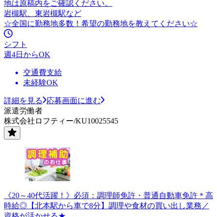
地は原稿内をご確認ください。
岩槻駅、東岩槻駅など
☆全国に勤務地多数！希望の勤務地を教えてください☆
シフト
週4日からOK
交通費支給
未経験OK
詳細を見る
応募画面に進む
派遣労働者
株式会社ロフティー/KU10025545
《20～40代活躍！》必須：調理師免許・普通自動車免許＊高
時給◎【北本駅から車で8分】調理や食材の買い出し業務／
資格が活かせる★