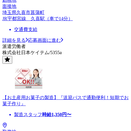
勤務地
面接地
埼玉県久喜市菖蒲町
JR宇都宮線 久喜駅（車で14分）
交通費支給
詳細を見る
応募画面に進む
派遣労働者
株式会社日本ケイテム/5355a
【お土産用お菓子の製造】『送迎バスで通勤便利！短期でお
菓子作り』
製造スタッフ
時給
1,350
円〜