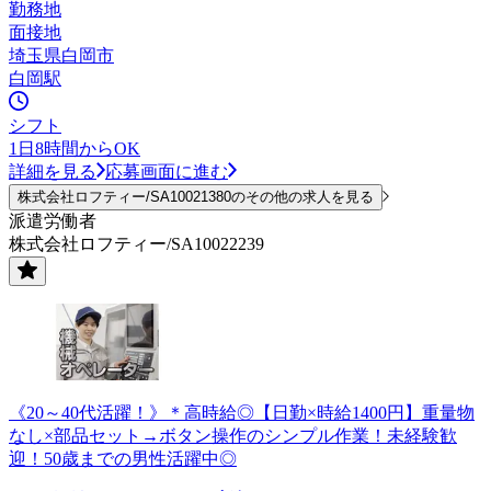
勤務地
面接地
埼玉県白岡市
白岡駅
シフト
1日8時間からOK
詳細を見る
応募画面に進む
株式会社ロフティー/SA10021380のその他の求人を見る
派遣労働者
株式会社ロフティー/SA10022239
《20～40代活躍！》＊高時給◎【日勤×時給1400円】重量物
なし×部品セット→ボタン操作のシンプル作業！未経験歓
迎！50歳までの男性活躍中◎