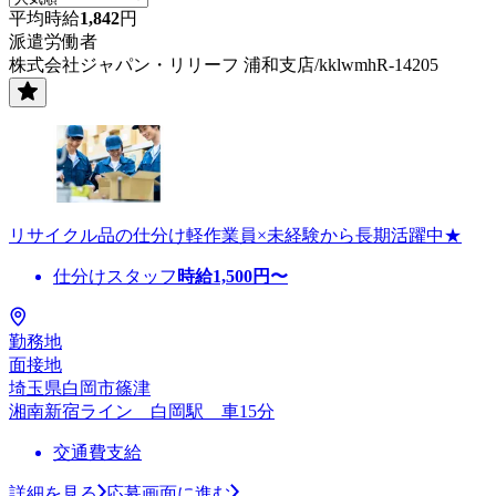
平均時給
1,842
円
派遣労働者
株式会社ジャパン・リリーフ 浦和支店/kklwmhR-14205
リサイクル品の仕分け軽作業員×未経験から長期活躍中★
仕分けスタッフ
時給
1,500
円〜
勤務地
面接地
埼玉県白岡市篠津
湘南新宿ライン 白岡駅 車15分
交通費支給
詳細を見る
応募画面に進む