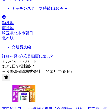
キッチンスタッフ
時給
1,250
円〜
勤務地
面接地
埼玉県北本市朝日
北本駅
交通費支給
詳細を見る
応募画面に進む
アルバイト・パート
あと2日で掲載終了
三和警備保障株式会社 土呂エリア(夜勤)
高日給＆日払いで稼げる夜勤【交通警備】経験一切不問！電