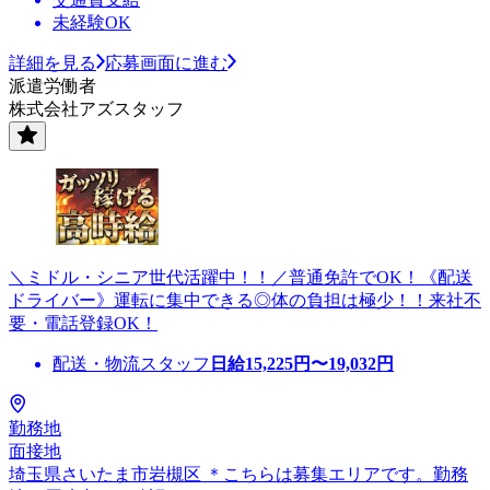
未経験OK
詳細を見る
応募画面に進む
派遣労働者
株式会社アズスタッフ
＼ミドル・シニア世代活躍中！！／普通免許でOK！《配送
ドライバー》運転に集中できる◎体の負担は極少！！来社不
要・電話登録OK！
配送・物流スタッフ
日給
15,225
円〜
19,032
円
勤務地
面接地
埼玉県さいたま市岩槻区 ＊こちらは募集エリアです。勤務