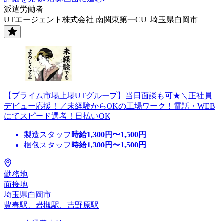
派遣労働者
UTエージェント株式会社 南関東第一CU_埼玉県白岡市
【プライム市場上場UTグループ】当日面談も可★＼正社員
デビュー応援！／未経験からOKの工場ワーク！電話・WEB
にてスピード選考！日払いOK
製造スタッフ
時給
1,300
円〜
1,500
円
梱包スタッフ
時給
1,300
円〜
1,500
円
勤務地
面接地
埼玉県白岡市
豊春駅、岩槻駅、吉野原駅