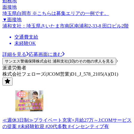
勤務地
面接地
埼玉県白岡市 ※こちらは募集エリアの一例です。
▼面接地
浦和支社：埼玉県さいたま市南区南浦和2-33-8 田口ビル2階
交通費支給
未経験OK
詳細を見る
応募画面に進む
サンエス警備保障株式会社 浦和支社(10)のその他の求人を見る
派遣労働者
株式会社フェローズ(JCOM営業)D1_J_578_2105(A)(D1)
≪週休3日制≫プライベート充実×月給27万～J:COMサービス
の提案 #未経験歓迎 #20代多数 #インセンティブ有