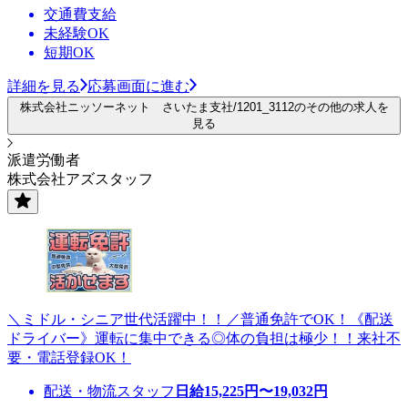
交通費支給
未経験OK
短期OK
詳細を見る
応募画面に進む
株式会社ニッソーネット さいたま支社/1201_3112のその他の求人を
見る
派遣労働者
株式会社アズスタッフ
＼ミドル・シニア世代活躍中！！／普通免許でOK！《配送
ドライバー》運転に集中できる◎体の負担は極少！！来社不
要・電話登録OK！
配送・物流スタッフ
日給
15,225
円〜
19,032
円