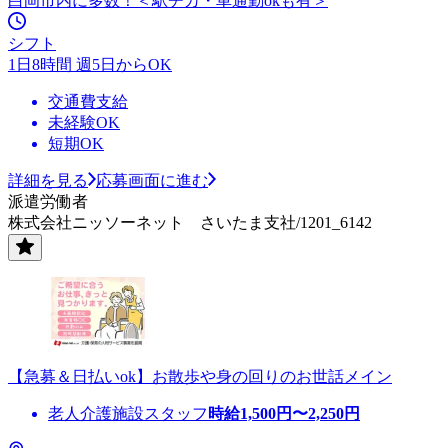
白岡市内に多数！＜駅チカ・車通勤okも有＞
シフト
1日8時間 週5日からOK
交通費支給
未経験OK
短期OK
詳細を見る
応募画面に進む
派遣労働者
株式会社ニッソーネット さいたま支社/1201_6142
【急募＆日払いok】お散歩や身の回りのお世話メイン
老人介護施設スタッフ
時給
1,500
円〜
2,250
円