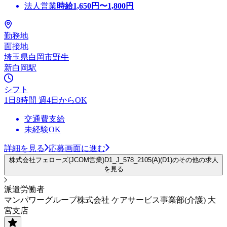
法人営業
時給
1,650
円〜
1,800
円
勤務地
面接地
埼玉県白岡市野牛
新白岡駅
シフト
1日8時間 週4日からOK
交通費支給
未経験OK
詳細を見る
応募画面に進む
株式会社フェローズ(JCOM営業)D1_J_578_2105(A)(D1)のその他の求人
を見る
派遣労働者
マンパワーグループ株式会社 ケアサービス事業部(介護) 大
宮支店