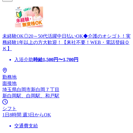
未経験OK◎20～50代活躍中日払いOK◆介護のオシゴト！実
務経験1年以上の方大歓迎！【来社不要！WEB・電話登録Ｏ
Ｋ】
入浴介助
時給
1,500
円〜
1,700
円
勤務地
面接地
埼玉県白岡市新白岡７丁目
新白岡駅、白岡駅、和戸駅
シフト
1日8時間 週3日からOK
交通費支給