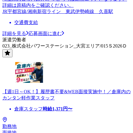
詳細は原稿内をご確認ください。
JR宇都宮線/湘南新宿ライン 東武伊勢崎線 久喜駅
交通費支給
詳細を見る
応募画面に進む
派遣労働者
023_株式会社パワーステーション_大宮エリア/015Ｓ2026Ｄ
【週1日～OK！】履歴書不要&WEB面接実施中！／倉庫内の
カンタン軽作業スタッフ
倉庫スタッフ
時給
1,371
円〜
勤務地
面接地