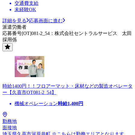
交通費支給
未経験OK
詳細を見る
応募画面に進む
派遣労働者
応募番号[OT]081-2_54：株式会社セントラルサービス 太田
採用係
時給1400円！！フロアーマット・床材などの製造オペレータ
ー【久喜市OT081-2_54】
機械オペレーション
時給
1,400
円
勤務地
面接地
埼玉県久喜市河原井町 ※こちらは勤務エリアとなります。