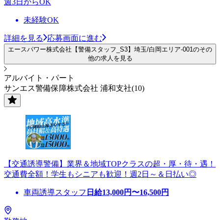
週3日からOK
未経験OK
詳細を見る
応募画面に進む
エースパワー株式会社【警備スタッフ_S3】埼玉/白岡エリア-001のその
他の求人を見る
アルバイト・パート
サンエス警備保障株式会社 浦和支社(10)
【交通誘導警備】業界＆地域TOPクラスの超・厚・待・遇！
交通費全額！学生もシニアも歓迎！週2日～＆日払い◎
車両誘導スタッフ
日給
13,000
円〜
16,500
円