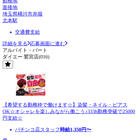
勤務地
面接地
埼玉県桶川市赤堀
北本駅
交通費支給
詳細を見る
応募画面に進む
アルバイト・パート
ダイエー 鷲宮店(016)
【希望する勤務枠で働けます☆】染髪・ネイル・ピアス
OK☆オシャレを楽しみながら働こう♪333h勤務突破で25000
円支給☆
パチンコ店スタッフ
時給
1,350
円〜