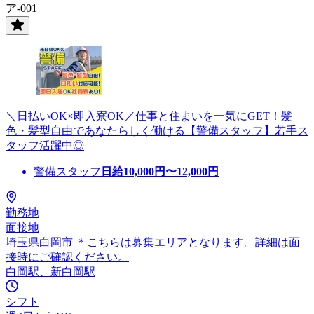
ア-001
＼日払いOK×即入寮OK／仕事と住まいを一気にGET！髪
色・髪型自由であなたらしく働ける【警備スタッフ】若手ス
タッフ活躍中◎
警備スタッフ
日給
10,000
円〜
12,000
円
勤務地
面接地
埼玉県白岡市 ＊こちらは募集エリアとなります。詳細は面
接時にご確認ください。
白岡駅、新白岡駅
シフト