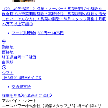
《20～40代活躍！》必須：スーパーの惣菜部門での経験や、
飲食店での惣菜調理経験＊高時給◎「惣菜調理の経験を活か
したい」そんな方に！惣菜の製造・陳列スタッフ募集｜月収
25万円以上可能◎
フード系
時給
1,500
円〜
1,875
円
勤務地
面接地
埼玉県白岡市千駄野
白岡駅
シフト
1日8時間 週5日からOK
交通費支給
詳細を見る
応募画面に進む
アルバイト・パート
エースパワー株式会社【警備スタッフ_S3】埼玉/白岡エリ