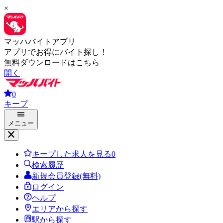
×
マッハバイトアプリ
アプリでお得にバイト探し！
無料ダウンロードはこちら
開く
0
キープ
メニュー
キープした求人を見る
0
検索履歴
新規会員登録(無料)
ログイン
ヘルプ
エリアから探す
駅から探す