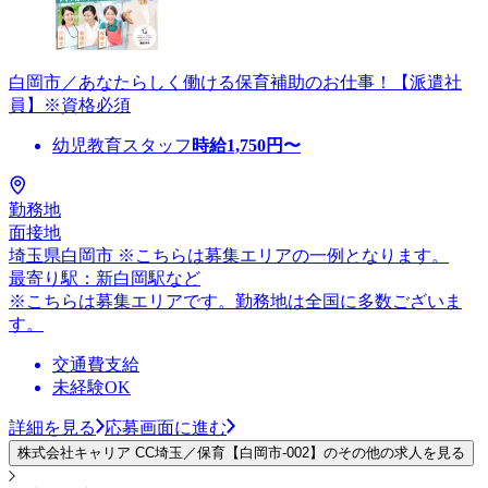
白岡市／あなたらしく働ける保育補助のお仕事！【派遣社
員】※資格必須
幼児教育スタッフ
時給
1,750
円〜
勤務地
面接地
埼玉県白岡市 ※こちらは募集エリアの一例となります。
最寄り駅：新白岡駅など
※こちらは募集エリアです。勤務地は全国に多数ございま
す。
交通費支給
未経験OK
詳細を見る
応募画面に進む
株式会社キャリア CC埼玉／保育【白岡市-002】のその他の求人を見る