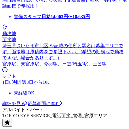
話面接で即採用！
警備スタッフ
日給
14,063
円〜
18,635
円
勤務地
面接地
埼玉県さいたま市北区 ※記載の住所と駅名は募集エリアで
す。面接地は原稿内をご参照下さい。(希望の勤務地で勤務
できない場合があります。)
宮原駅、東宮原駅、今羽駅、日進(埼玉)駅、土呂駅
シフト
1日8時間 週3日からOK
未経験OK
詳細を見る
応募画面に進む
アルバイト・パート
TOKYO EYE SERVICE_電話面接_警備_宮原エリア