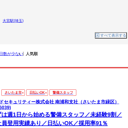
大宮駅(埼玉)
すべて表示する
日数が少ない
人気順
さいたま市
日払いOK
警備スタッフ
ドセキュリティー株式会社 南浦和支社（さいたま市緑区）
6039)
ずは週1日から始める警備スタッフ／未経験9割／
社員登用実績あり／日払いOK／採用率91％