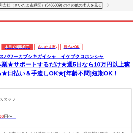
支社（さいたま市緑区）(5486039) のその他の求人を見る
本日で掲載終了
さいたま市
日払いOK
スパワーカブシキガイシャ イケブクロホンシャ
作業★サポートするだけ★週5日なら10万円以上稼
る★日払い＆手渡しOK★[年齢不問]短期OK！
トスタッフ
00
円〜