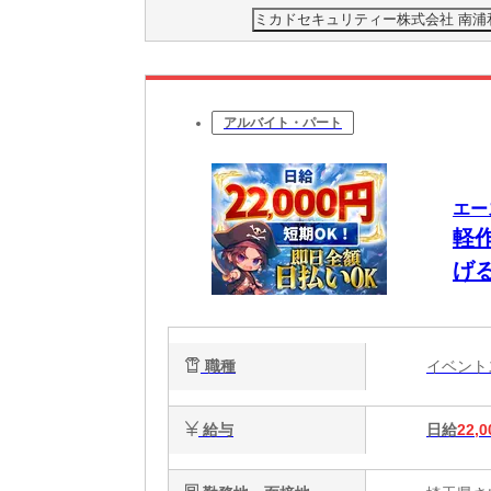
ミカドセキュリティー株式会社 南浦和
アルバイト・パート
エー
軽
げ
職種
イベン
給与
日給
22,0