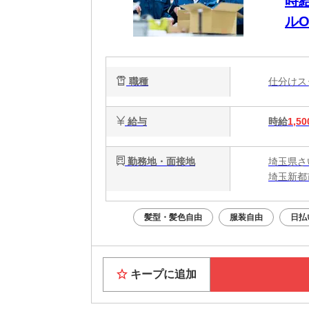
時
ルO
職種
仕分け
給与
時給
1,50
勤務地・面接地
埼玉県さ
埼玉新都
髪型・髪色自由
服装自由
日払
キープに追加