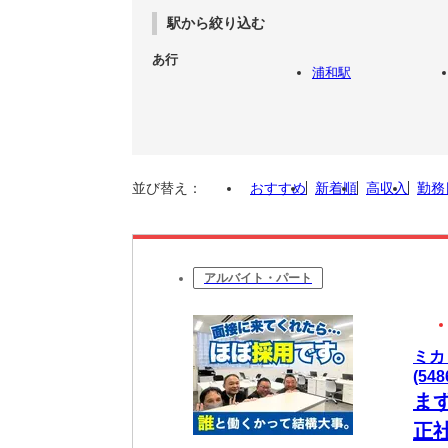
駅から絞り込む
あ行
浦和駅
並び替え：
おすすめ
新着順
高収入
勤務
アルバイト・パート
ミカ
(548
ま
正