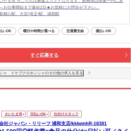
いたま市 ※こちらは募集エリアとなります。勤務地は関東一円にあ
～お仕事開始まで最短2日★お気軽にお問合せ下さい。
新都心駅、大宮(埼玉)駅、浦和駅
払いOK
曜日や時間が選べる
交通費支給
週払いOK
すぐ応募する
シャ イケブクロホンシャのその他の求人を見る
さいたま市
日払いOK
仕分けスタッフ
会社ジャパン・リリーフ 浦和支店/kklwmhR-18381