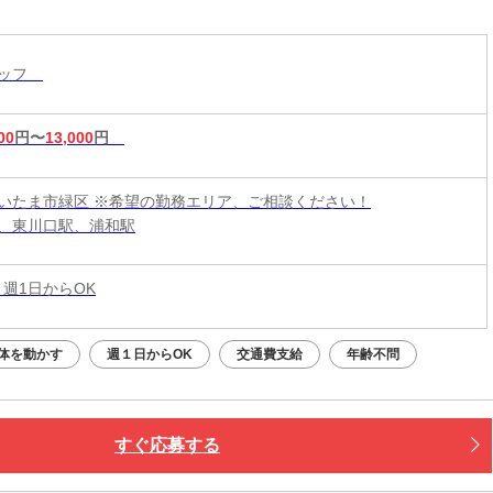
タッフ
00
円〜
13,000
円
いたま市緑区 ※希望の勤務エリア、ご相談ください！
、東川口駅、浦和駅
 週1日からOK
体を動かす
週１日からOK
交通費支給
年齢不問
すぐ応募する