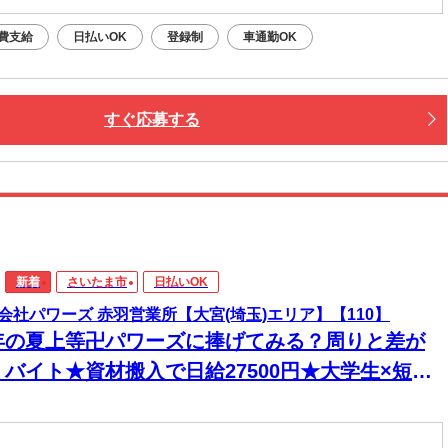
費支給
日払いOK
登録制
車通勤OK
すぐ応募する
新着
さいたま市
日払いOK
会社パワーズ 赤羽営業所【大宮(埼玉)エリア】【110】
年の夏上等卍パワーズに捧げてみる？周りと差が
くバイト★資材搬入で日給27500円★大学生×短期
◎