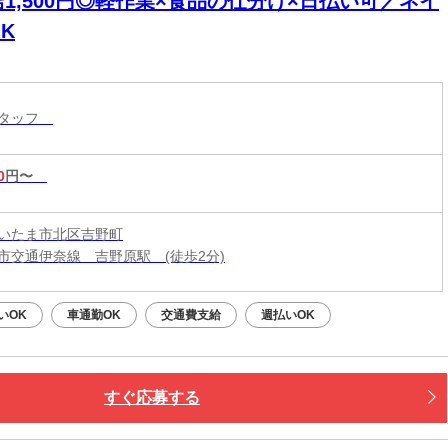
給1,500円◎軽作業×食品の仕分け×日払い可／ネイ
K
スタッフ
0
円〜
いたま市北区吉野町
市交通伊奈線 吉野原駅 (徒歩2分)
いOK
車通勤OK
交通費支給
週払いOK
すぐ応募する