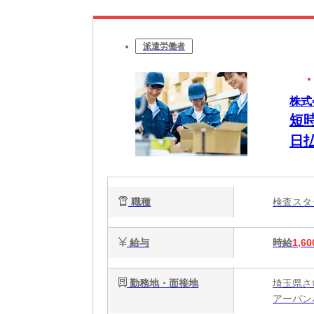
派遣労働者
株式
短
日
職種
検査ス
給与
時給
1,60
勤務地・面接地
埼玉県さ
アーバン