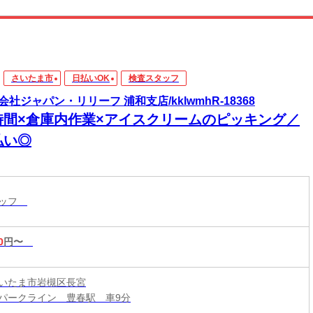
さいたま市
日払いOK
検査スタッフ
会社ジャパン・リリーフ 浦和支店/kklwmhR-18368
時間×倉庫内作業×アイスクリームのピッキング／
払い◎
タッフ
0
円〜
いたま市岩槻区長宮
パークライン 豊春駅 車9分