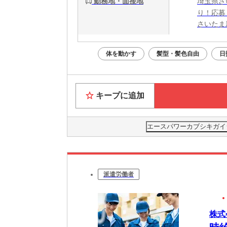
勤務地・面接地
埼玉県さ
り！応募
さいたま
体を動かす
髪型・髪色自由
日
キープに追加
エースパワーカブシキガイ
派遣労働者
株式