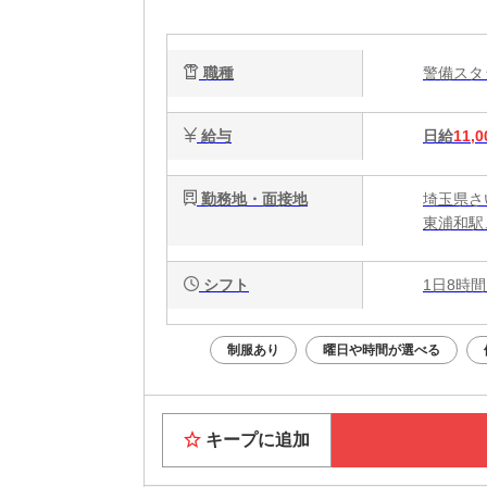
職種
警備ス
給与
日給
11,0
勤務地・面接地
埼玉県さ
東浦和駅
シフト
1日8時間
制服あり
曜日や時間が選べる
キープに追加