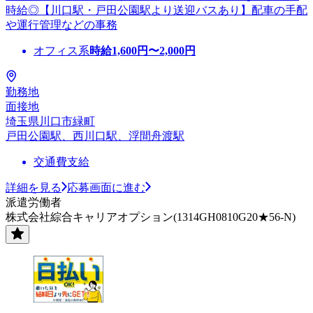
時給◎【川口駅・戸田公園駅より送迎バスあり】配車の手配
や運行管理などの事務
オフィス系
時給
1,600
円〜
2,000
円
勤務地
面接地
埼玉県川口市緑町
戸田公園駅、西川口駅、浮間舟渡駅
交通費支給
詳細を見る
応募画面に進む
派遣労働者
株式会社綜合キャリアオプション(1314GH0810G20★56-N)