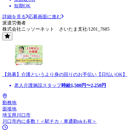
短期OK
詳細を見る
応募画面に進む
派遣労働者
株式会社ニッソーネット さいたま支社/1201_7685
【急募】介護というより身の回りのお手伝い【日払いOK】
老人介護施設スタッフ
時給
1,500
円〜
2,250
円
勤務地
面接地
埼玉県川口市
川口市内に多数！＜駅チカ・車通勤okも有＞