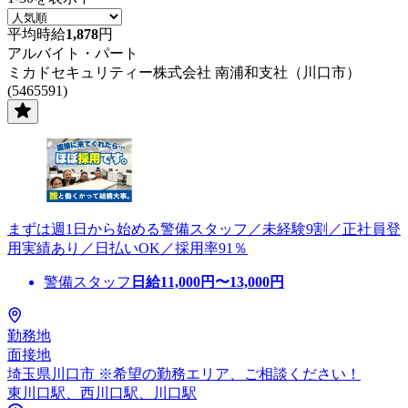
平均時給
1,878
円
アルバイト・パート
ミカドセキュリティー株式会社 南浦和支社（川口市）
(5465591)
まずは週1日から始める警備スタッフ／未経験9割／正社員登
用実績あり／日払いOK／採用率91％
警備スタッフ
日給
11,000
円〜
13,000
円
勤務地
面接地
埼玉県川口市 ※希望の勤務エリア、ご相談ください！
東川口駅、西川口駅、川口駅