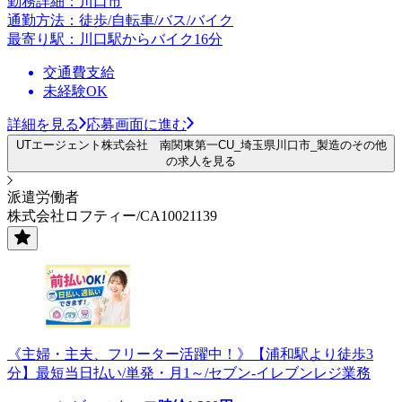
勤務詳細：川口市
通勤方法：徒歩/自転車/バス/バイク
最寄り駅：川口駅からバイク16分
交通費支給
未経験OK
詳細を見る
応募画面に進む
UTエージェント株式会社 南関東第一CU_埼玉県川口市_製造のその他
の求人を見る
派遣労働者
株式会社ロフティー/CA10021139
《主婦・主夫、フリーター活躍中！》【浦和駅より徒歩3
分】最短当日払い/単発・月1～/セブン-イレブンレジ業務