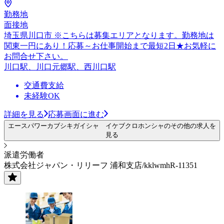
勤務地
面接地
埼玉県川口市 ※こちらは募集エリアとなります。勤務地は
関東一円にあり！応募～お仕事開始まで最短2日★お気軽に
お問合せ下さい。
川口駅、川口元郷駅、西川口駅
交通費支給
未経験OK
詳細を見る
応募画面に進む
エースパワーカブシキガイシャ イケブクロホンシャのその他の求人を
見る
派遣労働者
株式会社ジャパン・リリーフ 浦和支店/kklwmhR-11351