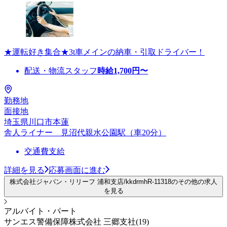
★運転好き集合★3t車メインの納車・引取ドライバー！
配送・物流スタッフ
時給
1,700
円〜
勤務地
面接地
埼玉県川口市本蓮
舎人ライナー 見沼代親水公園駅（車20分）
交通費支給
詳細を見る
応募画面に進む
株式会社ジャパン・リリーフ 浦和支店/kkdrmhR-11318のその他の求人
を見る
アルバイト・パート
サンエス警備保障株式会社 三郷支社(19)