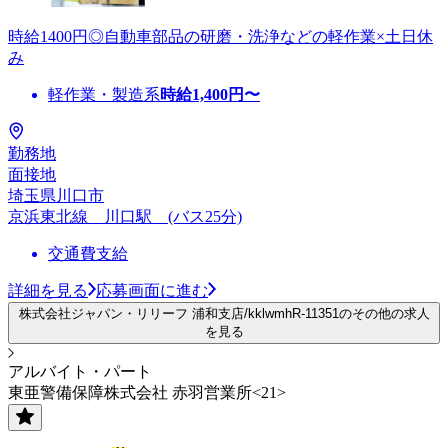
時給1400円◎自動車部品の研磨・洗浄などの軽作業×土日休
み
軽作業・製造系
時給
1,400
円〜
勤務地
面接地
埼玉県川口市
京浜東北線 川口駅 (バス25分)
交通費支給
詳細を見る
応募画面に進む
株式会社ジャパン・リリーフ 浦和支店/kklwmhR-11351のその他の求人
を見る
アルバイト・パート
東亜警備保障株式会社 赤羽営業所<21>