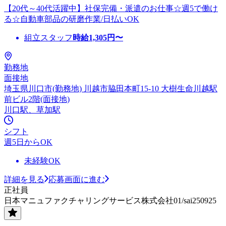
【20代～40代活躍中】社保完備・派遣のお仕事☆週5で働け
る☆自動車部品の研磨作業/日払いOK
組立スタッフ
時給
1,305
円〜
勤務地
面接地
埼玉県川口市(勤務地) 川越市脇田本町15-10 大樹生命川越駅
前ビル2階(面接地)
川口駅、草加駅
シフト
週5日からOK
未経験OK
詳細を見る
応募画面に進む
正社員
日本マニュファクチャリングサービス株式会社01/sai250925