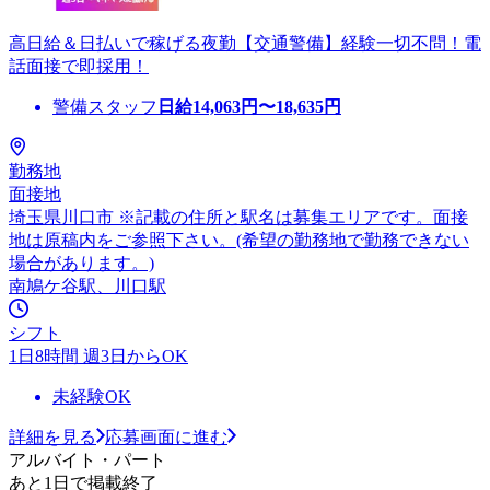
高日給＆日払いで稼げる夜勤【交通警備】経験一切不問！電
話面接で即採用！
警備スタッフ
日給
14,063
円〜
18,635
円
勤務地
面接地
埼玉県川口市 ※記載の住所と駅名は募集エリアです。面接
地は原稿内をご参照下さい。(希望の勤務地で勤務できない
場合があります。)
南鳩ケ谷駅、川口駅
シフト
1日8時間 週3日からOK
未経験OK
詳細を見る
応募画面に進む
アルバイト・パート
あと1日で掲載終了