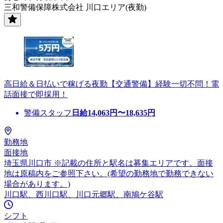
三和警備保障株式会社 川口エリア(夜勤)
高日給＆日払いで稼げる夜勤【交通警備】経験一切不問！電
話面接で即採用！
警備スタッフ
日給
14,063
円〜
18,635
円
勤務地
面接地
埼玉県川口市 ※記載の住所と駅名は募集エリアです。面接
地は原稿内をご参照下さい。(希望の勤務地で勤務できない
場合があります。)
川口駅、西川口駅、川口元郷駅、南鳩ケ谷駅
シフト