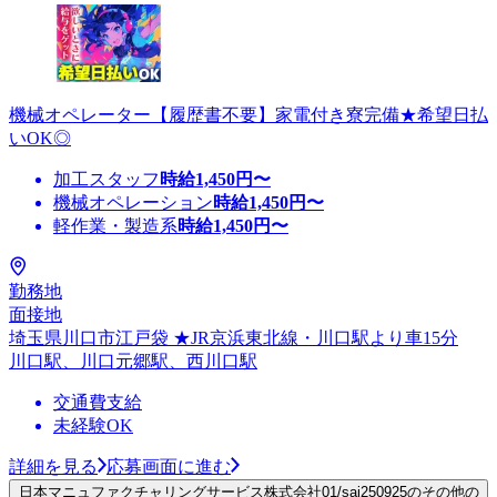
機械オペレーター【履歴書不要】家電付き寮完備★希望日払
いOK◎
加工スタッフ
時給
1,450
円〜
機械オペレーション
時給
1,450
円〜
軽作業・製造系
時給
1,450
円〜
勤務地
面接地
埼玉県川口市江戸袋 ★JR京浜東北線・川口駅より車15分
川口駅、川口元郷駅、西川口駅
交通費支給
未経験OK
詳細を見る
応募画面に進む
日本マニュファクチャリングサービス株式会社01/sai250925のその他の