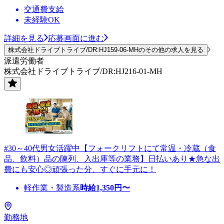
交通費支給
未経験OK
詳細を見る
応募画面に進む
株式会社ドライブトライブ/DR:HJ159-06-MHのその他の求人を見る
派遣労働者
株式会社ドライブトライブ/DR:HJ216-01-MH
#30～40代男女活躍中【フォークリフトにて常温・冷蔵（食
品、飲料）品の陳列、入出庫等の業務】日払いあり★急な出
費にも安心◎頑張った分、すぐに手元に！
軽作業・製造系
時給
1,350
円〜
勤務地