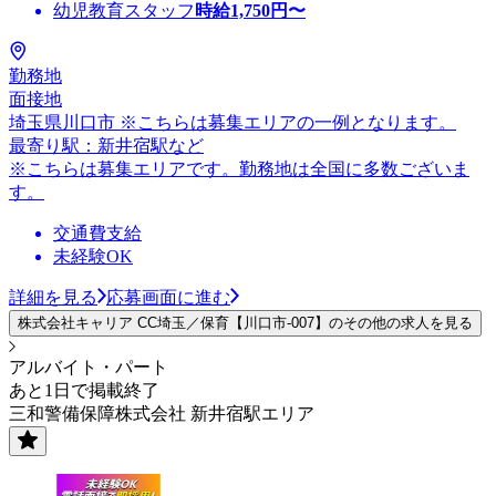
幼児教育スタッフ
時給
1,750
円〜
勤務地
面接地
埼玉県川口市 ※こちらは募集エリアの一例となります。
最寄り駅：新井宿駅など
※こちらは募集エリアです。勤務地は全国に多数ございま
す。
交通費支給
未経験OK
詳細を見る
応募画面に進む
株式会社キャリア CC埼玉／保育【川口市-007】のその他の求人を見る
アルバイト・パート
あと1日で掲載終了
三和警備保障株式会社 新井宿駅エリア