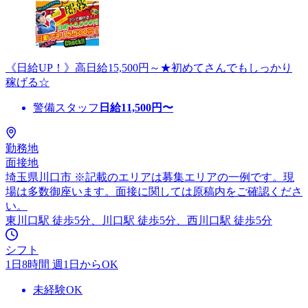
《日給UP！》高日給15,500円～★初めてさんでもしっかり
稼げる☆
警備スタッフ
日給
11,500
円〜
勤務地
面接地
埼玉県川口市 ※記載のエリアは募集エリアの一例です。現
場は多数御座います。面接に関しては原稿内をご確認くださ
い。
東川口駅 徒歩5分、川口駅 徒歩5分、西川口駅 徒歩5分
シフト
1日8時間 週1日からOK
未経験OK