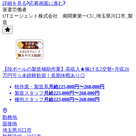
詳細を見る
応募画面に進む
派遣労働者
UTエージェント株式会社 南関東第一CU_埼玉県川口市_製
造
【段ボールの製造補助作業】高収入★稼げる2交替×月収26
万円可☆未経験歓迎！長期休暇あり◎
軽作業・製造系
月給
225,000
円〜
268,000
円
製造スタッフ
月給
225,000
円〜
268,000
円
梱包スタッフ
月給
225,000
円〜
268,000
円
勤務地
面接地
埼玉県川口市