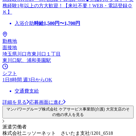
務経験1年以上の方大歓迎！【来社不要！WEB・電話登録Ｏ
Ｋ】
入浴介助
時給
1,500
円〜
1,700
円
勤務地
面接地
埼玉県川口市東川口１丁目
東川口駅、浦和美園駅
シフト
1日8時間 週3日からOK
交通費支給
詳細を見る
応募画面に進む
マンパワーグループ株式会社 ケアサービス事業部(介護) 大宮支店のそ
の他の求人を見る
派遣労働者
株式会社ニッソーネット さいたま支社/1201_6518