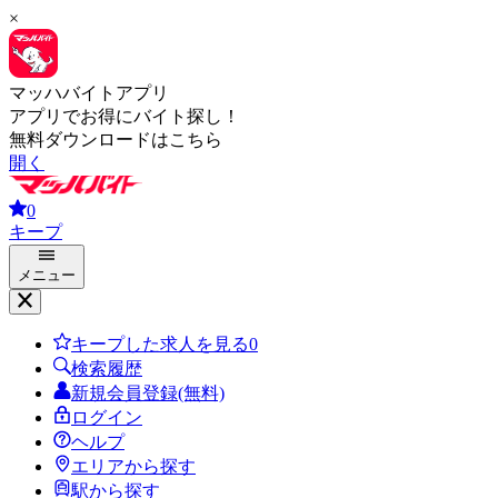
×
マッハバイトアプリ
アプリでお得にバイト探し！
無料ダウンロードはこちら
開く
0
キープ
メニュー
キープした求人を見る
0
検索履歴
新規会員登録(無料)
ログイン
ヘルプ
エリアから探す
駅から探す