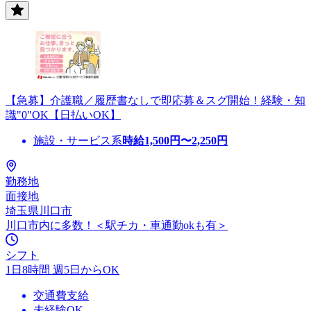
【急募】介護職／履歴書なしで即応募＆スグ開始！経験・知
識"0"OK【日払いOK】
施設・サービス系
時給
1,500
円〜
2,250
円
勤務地
面接地
埼玉県川口市
川口市内に多数！＜駅チカ・車通勤okも有＞
シフト
1日8時間 週5日からOK
交通費支給
未経験OK