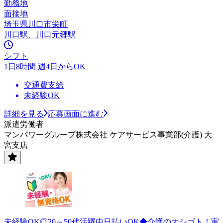
勤務地
面接地
埼玉県川口市栄町
川口駅、川口元郷駅
シフト
1日8時間 週4日からOK
交通費支給
未経験OK
詳細を見る
応募画面に進む
派遣労働者
マンパワーグループ株式会社 ケアサービス事業部(介護) 大
宮支店
未経験OK◎20～50代活躍中日払いOK◆介護のオシゴト！実