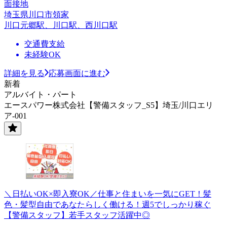
面接地
埼玉県川口市領家
川口元郷駅、川口駅、西川口駅
交通費支給
未経験OK
詳細を見る
応募画面に進む
新着
アルバイト・パート
エースパワー株式会社【警備スタッフ_S5】埼玉/川口エリ
ア-001
＼日払いOK×即入寮OK／仕事と住まいを一気にGET！髪
色・髪型自由であなたらしく働ける！週5でしっかり稼ぐ
【警備スタッフ】若手スタッフ活躍中◎