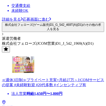
交通費支給
未経験OK
詳細を見る
応募画面に進む
株式会社フェローズ(ゲーム販売)D1_G_542_469T(A)(D1)のその他の求
人を見る
派遣労働者
株式会社フェローズ(JCOM営業)D1_J_542_1969(A)(D1)
≪週休3日制≫プライベート充実×月給27万～J:COMサービス
の提案 #未経験歓迎 #20代多数 #インセンティブ有
法人営業
時給
1,650
円〜
1,800
円