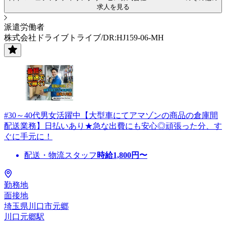
求人を見る
派遣労働者
株式会社ドライブトライブ/DR:HJ159-06-MH
#30～40代男女活躍中【大型車にてアマゾンの商品の倉庫間
配送業務】日払いあり★急な出費にも安心◎頑張った分、す
ぐに手元に！
配送・物流スタッフ
時給
1,800
円〜
勤務地
面接地
埼玉県川口市元郷
川口元郷駅