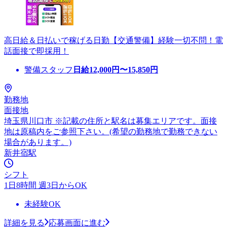
高日給＆日払いで稼げる日勤【交通警備】経験一切不問！電
話面接で即採用！
警備スタッフ
日給
12,000
円〜
15,850
円
勤務地
面接地
埼玉県川口市 ※記載の住所と駅名は募集エリアです。面接
地は原稿内をご参照下さい。(希望の勤務地で勤務できない
場合があります。)
新井宿駅
シフト
1日8時間 週3日からOK
未経験OK
詳細を見る
応募画面に進む