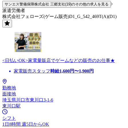
サンエス警備保障株式会社 三郷支社(19)のその他の求人を見る
派遣労働者
株式会社フェローズ(ゲーム販売)D1_G_542_469T(A)(D1)
<日払いOK>家電量販店でゲームなどの販売のお仕事★
家電販売スタッフ
時給
1,600
円〜
1,900
円
勤務地
面接地
埼玉県川口市東川口3-1-6
東川口駅
シフト
1日8時間 週5日からOK