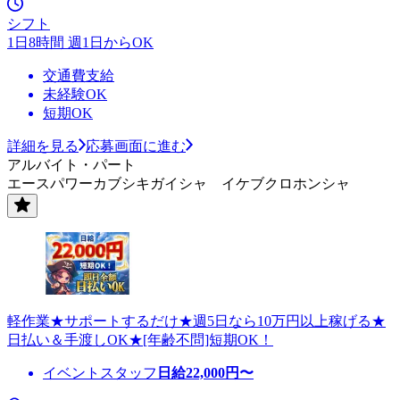
シフト
1日8時間 週1日からOK
交通費支給
未経験OK
短期OK
詳細を見る
応募画面に進む
アルバイト・パート
エースパワーカブシキガイシャ イケブクロホンシャ
軽作業★サポートするだけ★週5日なら10万円以上稼げる★
日払い＆手渡しOK★[年齢不問]短期OK！
イベントスタッフ
日給
22,000
円〜