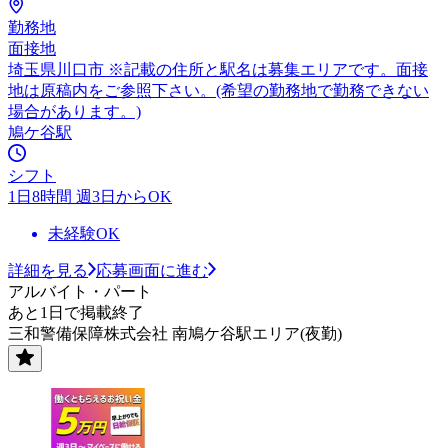
勤務地
面接地
埼玉県川口市 ※記載の住所と駅名は募集エリアです。面接
地は原稿内をご参照下さい。(希望の勤務地で勤務できない
場合があります。)
鳩ケ谷駅
シフト
1日8時間 週3日からOK
未経験OK
詳細を見る
応募画面に進む
アルバイト・パート
あと1日で掲載終了
三和警備保障株式会社 南鳩ケ谷駅エリア(夜勤)