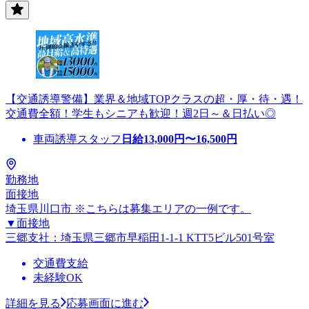
【交通誘導警備】業界＆地域TOPクラスの超・厚・待・遇！
交通費全額！学生もシニアも歓迎！週2日～＆日払い◎
車両誘導スタッフ
日給
13,000
円〜
16,500
円
勤務地
面接地
埼玉県川口市 ※こちらは募集エリアの一例です。
▼面接地
三郷支社：埼玉県三郷市早稲田1-1-1 KTT5ビル501号室
交通費支給
未経験OK
詳細を見る
応募画面に進む