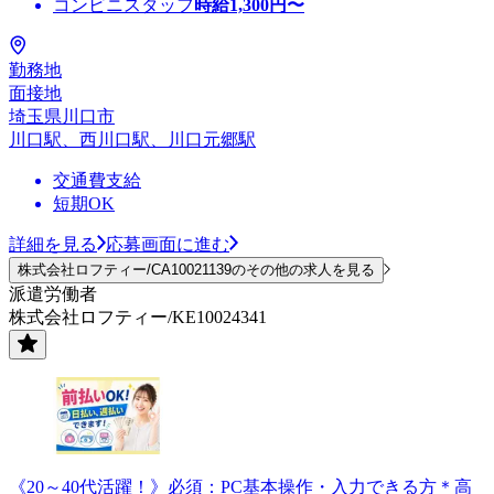
コンビニスタッフ
時給
1,300
円〜
勤務地
面接地
埼玉県川口市
川口駅、西川口駅、川口元郷駅
交通費支給
短期OK
詳細を見る
応募画面に進む
株式会社ロフティー/CA10021139のその他の求人を見る
派遣労働者
株式会社ロフティー/KE10024341
《20～40代活躍！》必須：PC基本操作・入力できる方＊高