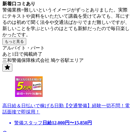
新着口コミあり
警備業務=難しいというイメージがずっとありました。実際
にテキストや資料をいただいて講義を受けてみても、耳にす
るのは初めて聞く法令や交通法ばかりでまだ難しいですが、
新しいことを学ぶというのはとても新鮮だったので毎日楽し
かったです。
もっと見る
アルバイト・パート
あと1日で掲載終了
三和警備保障株式会社 鳩ケ谷駅エリア
高日給＆日払いで稼げる日勤【交通警備】経験一切不問！電
話面接で即採用！
警備スタッフ
日給
12,000
円〜
15,850
円