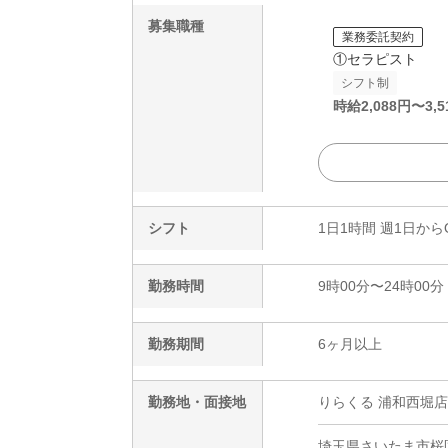
募集職種
業務委託契約
①セラピスト
シフト制
時給
2,088
円〜
3,5
シフト
1日1時間 週1日から
勤務時間
9時00分〜24時00分
勤務期間
6ヶ月以上
勤務地・面接地
りらくる 浦和西堀店
埼玉県さいたま市桜区西