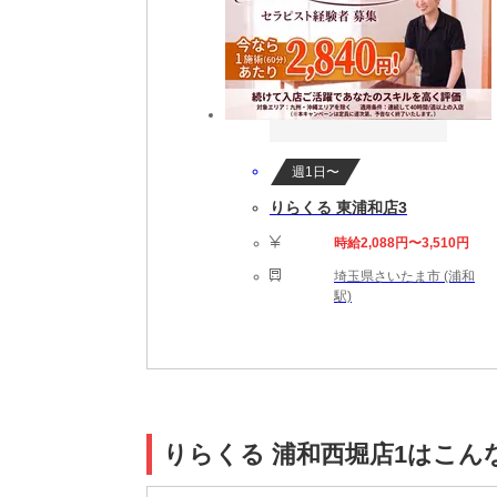
週1日〜
りらくる 東浦和店3
時給2,088円〜3,510円
埼玉県さいたま市 (浦和
駅)
りらくる 浦和西堀店1はこん