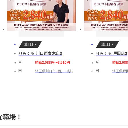
週1日〜
週1日〜
りらくる 川口西青木店3
りらくる 戸田店3
時給2,088円〜3,510円
時給2,08
埼玉県川口市 (西川口駅)
埼玉県戸田
な職場！