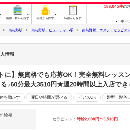
186,045件
の
す
路線・駅から探す
職種から探す
特徴から探す
キー
南与野駅
南与野駅、ビューティー系
南与野駅、エステ・セラピス
求人情報
トに】無資格でも応募OK！完全無料レッスン
♪60分最大3510円★週20時間以上入店でき
体を動かす
曜日や時間が選べる
ピアスOK
髪型・髪色
給与
セラピスト：
時給2,088円〜3,510円