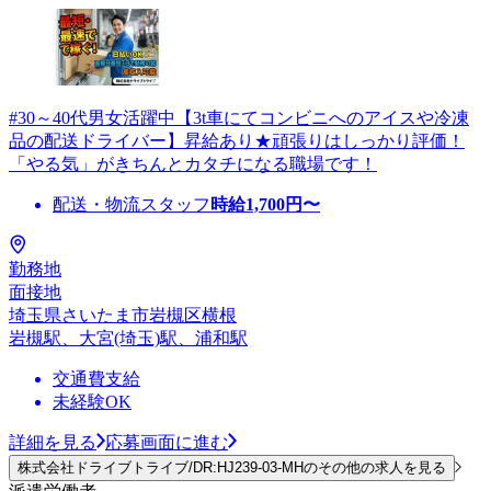
#30～40代男女活躍中【3t車にてコンビニへのアイスや冷凍
品の配送ドライバー】昇給あり★頑張りはしっかり評価！
「やる気」がきちんとカタチになる職場です！
配送・物流スタッフ
時給
1,700
円〜
勤務地
面接地
埼玉県さいたま市岩槻区横根
岩槻駅、大宮(埼玉)駅、浦和駅
交通費支給
未経験OK
詳細を見る
応募画面に進む
株式会社ドライブトライブ/DR:HJ239-03-MHのその他の求人を見る