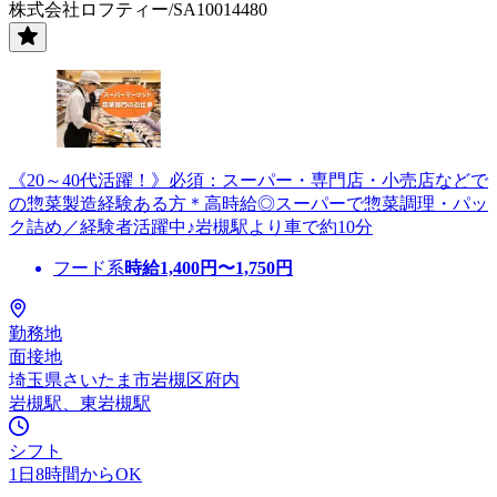
株式会社ロフティー/SA10014480
《20～40代活躍！》必須：スーパー・専門店・小売店などで
の惣菜製造経験ある方＊高時給◎スーパーで惣菜調理・パッ
ク詰め／経験者活躍中♪岩槻駅より車で約10分
フード系
時給
1,400
円〜
1,750
円
勤務地
面接地
埼玉県さいたま市岩槻区府内
岩槻駅、東岩槻駅
シフト
1日8時間からOK