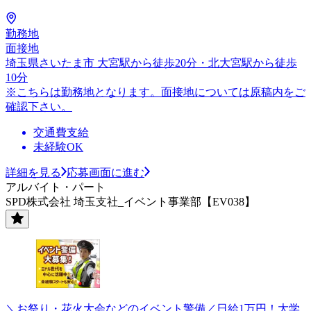
勤務地
面接地
埼玉県さいたま市 大宮駅から徒歩20分・北大宮駅から徒歩
10分
※こちらは勤務地となります。面接地については原稿内をご
確認下さい。
交通費支給
未経験OK
詳細を見る
応募画面に進む
アルバイト・パート
SPD株式会社 埼玉支社_イベント事業部【EV038】
＼お祭り・花火大会などのイベント警備／日給1万円！大学