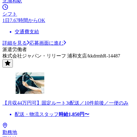
北浦和駅
シフト
1日7.67時間からOK
交通費支給
詳細を見る
応募画面に進む
派遣労働者
株式会社ジャパン・リリーフ 浦和支店/kkdrmhR-14487
【月収44万円可】固定ルート3t配送／10件前後／一便のみ
配送・物流スタッフ
時給
1,850
円〜
勤務地