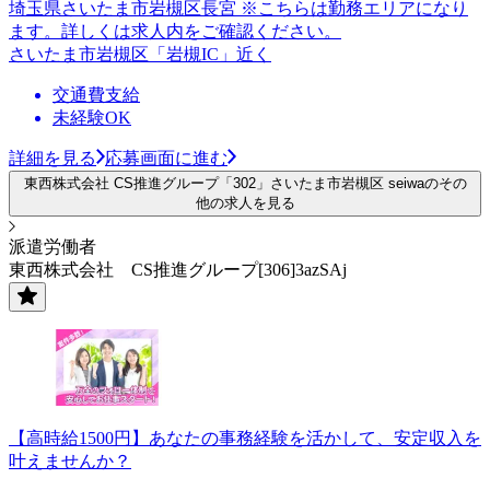
埼玉県さいたま市岩槻区長宮 ※こちらは勤務エリアになり
ます。詳しくは求人内をご確認ください。
さいたま市岩槻区「岩槻IC」近く
交通費支給
未経験OK
詳細を見る
応募画面に進む
東西株式会社 CS推進グループ「302」さいたま市岩槻区 seiwaのその
他の求人を見る
派遣労働者
東西株式会社 CS推進グループ[306]3azSAj
【高時給1500円】あなたの事務経験を活かして、安定収入を
叶えませんか？