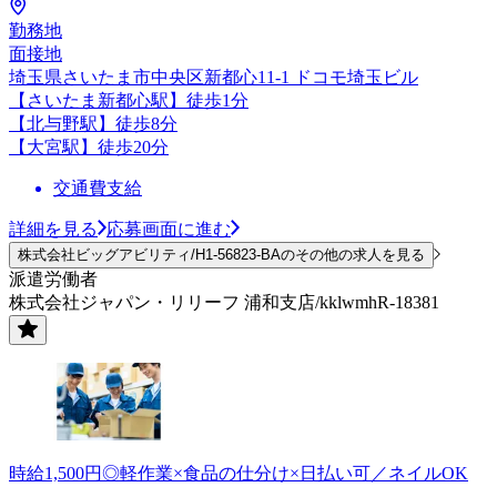
勤務地
面接地
埼玉県さいたま市中央区新都心11-1 ドコモ埼玉ビル
【さいたま新都心駅】徒歩1分
【北与野駅】徒歩8分
【大宮駅】徒歩20分
交通費支給
詳細を見る
応募画面に進む
株式会社ビッグアビリティ/H1-56823-BAのその他の求人を見る
派遣労働者
株式会社ジャパン・リリーフ 浦和支店/kklwmhR-18381
時給1,500円◎軽作業×食品の仕分け×日払い可／ネイルOK