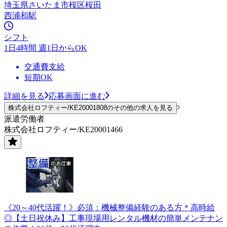
埼玉県さいたま市桜区桜田
西浦和駅
シフト
1日4時間 週1日からOK
交通費支給
短期OK
詳細を見る
応募画面に進む
株式会社ロフティー/KE20001808のその他の求人を見る
派遣労働者
株式会社ロフティー/KE20001466
《20～40代活躍！》必須：機械整備経験のある方＊高時給
◎【土日祝休み】工事現場用レンタル機材の簡単メンテナン