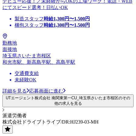
デビュー応援！／未経験からOKの工場ワーク！電話・WEB
にてスピード選考！日払いOK
製造スタッフ
時給
1,300
円〜
1,500
円
梱包スタッフ
時給
1,300
円〜
1,500
円
勤務地
面接地
埼玉県さいたま市桜区
和光市駅、新高島平駅、高島平駅
交通費支給
未経験OK
詳細を見る
応募画面に進む
UTエージェント株式会社 南関東第一CU_埼玉県さいたま市桜区のその
他の求人を見る
派遣労働者
株式会社ドライブトライブ/DR:HJ239-03-MH