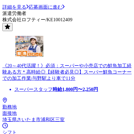
詳細を見る
応募画面に進む
派遣労働者
株式会社ロフティー/KE10012409
《20～40代活躍！》必須：スーパーや小売店での鮮魚加工経
験ある方＊高時給◎【経験者必見◎】スーパー鮮魚コーナー
での加工作業/与野駅より車で11分
スーパースタッフ
時給
1,800
円〜
2,250
円
勤務地
面接地
埼玉県さいたま市浦和区三室
シフト