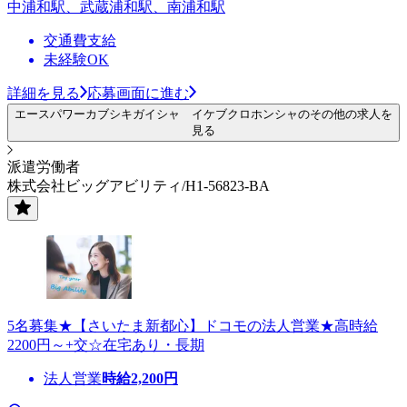
中浦和駅、武蔵浦和駅、南浦和駅
交通費支給
未経験OK
詳細を見る
応募画面に進む
エースパワーカブシキガイシャ イケブクロホンシャのその他の求人を
見る
派遣労働者
株式会社ビッグアビリティ/H1-56823-BA
5名募集★【さいたま新都心】ドコモの法人営業★高時給
2200円～+交☆在宅あり・長期
法人営業
時給
2,200
円