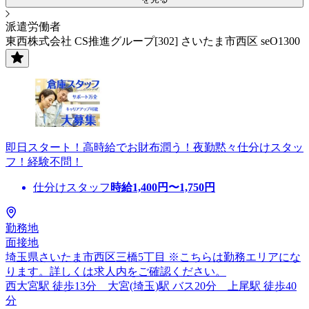
派遣労働者
東西株式会社 CS推進グループ[302] さいたま市西区 seO1300
即日スタート！高時給でお財布潤う！夜勤黙々仕分けスタッ
フ！経験不問！
仕分けスタッフ
時給
1,400
円〜
1,750
円
勤務地
面接地
埼玉県さいたま市西区三橋5丁目 ※こちらは勤務エリアにな
ります。詳しくは求人内をご確認ください。
西大宮駅 徒歩13分 大宮(埼玉)駅 バス20分 上尾駅 徒歩40
分