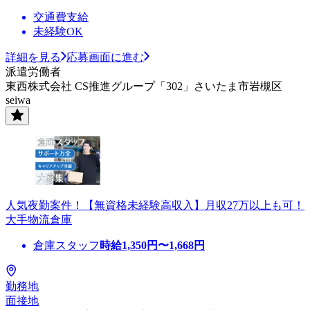
交通費支給
未経験OK
詳細を見る
応募画面に進む
派遣労働者
東西株式会社 CS推進グループ「302」さいたま市岩槻区
seiwa
人気夜勤案件！【無資格未経験高収入】月収27万以上も可！
大手物流倉庫
倉庫スタッフ
時給
1,350
円〜
1,668
円
勤務地
面接地