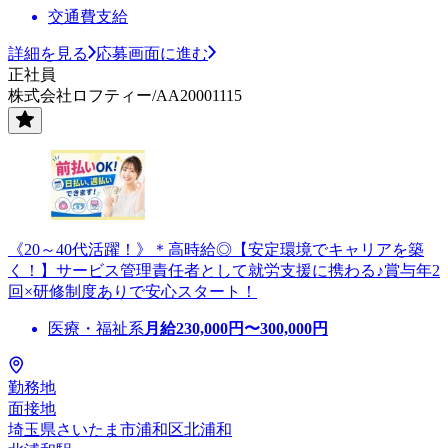
交通費支給
詳細を見る
応募画面に進む
正社員
株式会社ロフティー/AA20001115
《20～40代活躍！》＊高時給◎【安定環境でキャリアを築
く！】サービス管理責任者として就労支援に携わる♪賞与年2
回×研修制度ありで安心スタート！
医療・福祉系
月給
230,000
円〜
300,000
円
勤務地
面接地
埼玉県さいたま市浦和区北浦和