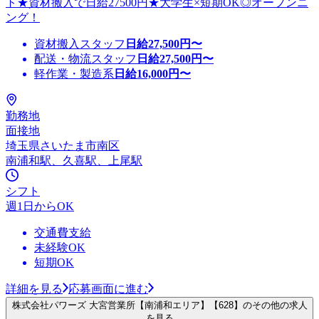
ト★資材搬入で日給27500円★大学生×短期OK◎オープンニ
ング！
資材搬入スタッフ
日給
27,500
円〜
配送・物流スタッフ
日給
27,500
円〜
軽作業・製造系
日給
16,000
円〜
勤務地
面接地
埼玉県さいたま市南区
南浦和駅、久喜駅、上尾駅
シフト
週1日からOK
交通費支給
未経験OK
短期OK
詳細を見る
応募画面に進む
株式会社パワーズ 大宮営業所【南浦和エリア】【628】のその他の求人
を見る