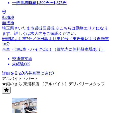
一般事務
時給
1,500
円〜
1,875
円
勤務地
面接地
埼玉県さいたま市岩槻区岩槻 ※こちらは勤務エリアになり
ます。詳しくは求人内をご確認ください。
岩槻駅より車7分／蓮田駅より車10分／東岩槻駅より自転車
18分
※車・自転車・バイクOK！（敷地内に無料駐車場あり）
交通費支給
未経験OK
詳細を見る
応募画面に進む
アルバイト・パート
★銀のさら 東浦和店 ［アルバイト］デリバリースタッフ