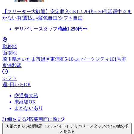
【フリーター大歓迎】安定収入GET！20代～30代活躍中☆ま
かない有/週払い/髪色自由/シフト自由
デリバリースタッフ
時給
1,250
円〜
勤務地
面接地
埼玉県さいたま市緑区東浦和5-10-14 パークシティ101号室
東浦和駅
シフト
週2日からOK
交通費支給
未経験OK
まかないあり
詳細を見る
応募画面に進む
★銀のさら 東浦和店 ［アルバイト］デリバリースタッフのその他の求
人を見る