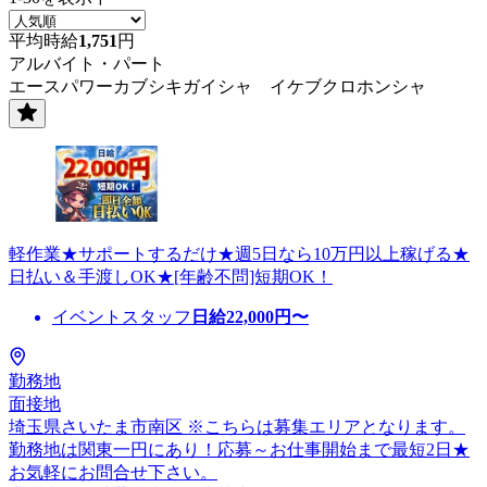
平均時給
1,751
円
アルバイト・パート
エースパワーカブシキガイシャ イケブクロホンシャ
軽作業★サポートするだけ★週5日なら10万円以上稼げる★
日払い＆手渡しOK★[年齢不問]短期OK！
イベントスタッフ
日給
22,000
円〜
勤務地
面接地
埼玉県さいたま市南区 ※こちらは募集エリアとなります。
勤務地は関東一円にあり！応募～お仕事開始まで最短2日★
お気軽にお問合せ下さい。