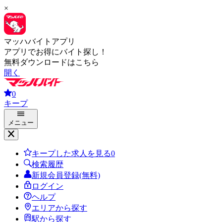
×
マッハバイトアプリ
アプリでお得にバイト探し！
無料ダウンロードはこちら
開く
0
キープ
メニュー
キープした求人を見る
0
検索履歴
新規会員登録(無料)
ログイン
ヘルプ
エリアから探す
駅から探す