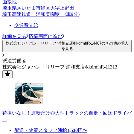
面接地
埼玉県さいたま市緑区大字上野田
埼玉高速鉄道 浦和美園駅 (車9分)
交通費支給
詳細を見る
応募画面に進む
株式会社ジャパン・リリーフ 浦和支店/kkdrmhR-14487のその他の求人
を見る
派遣労働者
株式会社ジャパン・リリーフ 浦和支店/kkdrmhR-11313
荷扱いなし！運転だけ◎大型トラックの自走・回送ドライバ
ー
配送・物流スタッフ
時給
1,530
円〜