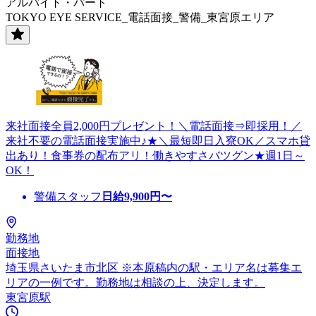
アルバイト・パート
TOKYO EYE SERVICE_電話面接_警備_東宮原エリア
来社面接全員2,000円プレゼント！＼電話面接⇒即採用！／
来社不要の電話面接実施中♪★＼最短即日入寮OK／スマホ貸
出あり！食事券の配布アリ！働きやすさバツグン★週1日～
OK！
警備スタッフ
日給
9,900
円〜
勤務地
面接地
埼玉県さいたま市北区 ※本原稿内の駅・エリア名は募集エ
リアの一例です。勤務地は相談の上、決定します。
東宮原駅