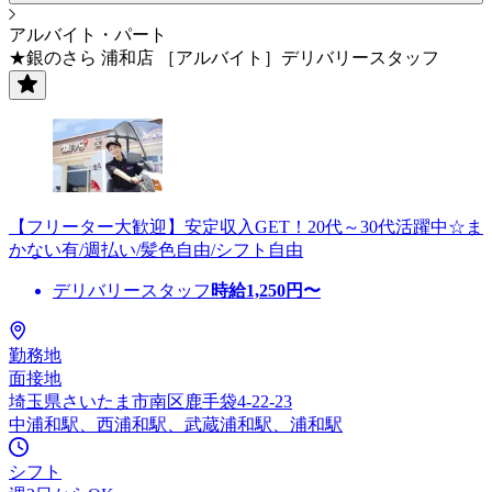
アルバイト・パート
★銀のさら 浦和店 ［アルバイト］デリバリースタッフ
【フリーター大歓迎】安定収入GET！20代～30代活躍中☆ま
かない有/週払い/髪色自由/シフト自由
デリバリースタッフ
時給
1,250
円〜
勤務地
面接地
埼玉県さいたま市南区鹿手袋4-22-23
中浦和駅、西浦和駅、武蔵浦和駅、浦和駅
シフト