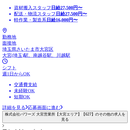
資材搬入スタッフ
日給
27,500
円〜
配送・物流スタッフ
日給
27,500
円〜
軽作業・製造系
日給
16,000
円〜
勤務地
面接地
埼玉県さいたま市大宮区
大宮(埼玉)駅、南越谷駅、川越駅
シフト
週1日からOK
交通費支給
未経験OK
短期OK
詳細を見る
応募画面に進む
株式会社パワーズ 大宮営業所【大宮エリア】【627】のその他の求人を
見る