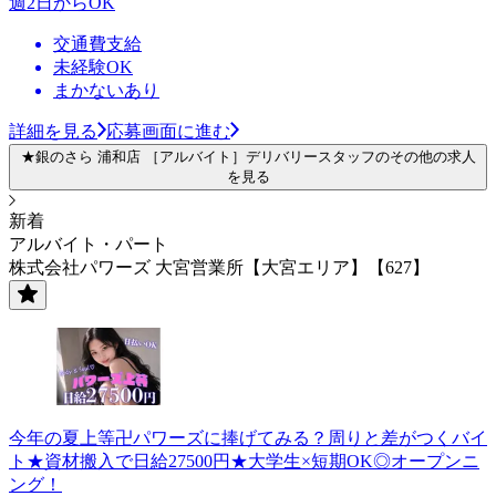
週2日からOK
交通費支給
未経験OK
まかないあり
詳細を見る
応募画面に進む
★銀のさら 浦和店 ［アルバイト］デリバリースタッフのその他の求人
を見る
新着
アルバイト・パート
株式会社パワーズ 大宮営業所【大宮エリア】【627】
今年の夏上等卍パワーズに捧げてみる？周りと差がつくバイ
ト★資材搬入で日給27500円★大学生×短期OK◎オープンニ
ング！