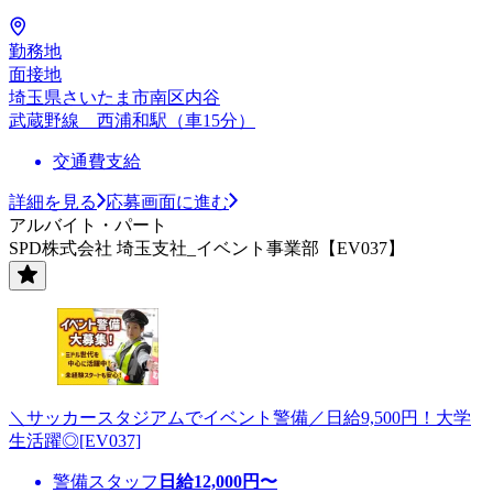
勤務地
面接地
埼玉県さいたま市南区内谷
武蔵野線 西浦和駅（車15分）
交通費支給
詳細を見る
応募画面に進む
アルバイト・パート
SPD株式会社 埼玉支社_イベント事業部【EV037】
＼サッカースタジアムでイベント警備／日給9,500円！大学
生活躍◎[EV037]
警備スタッフ
日給
12,000
円〜