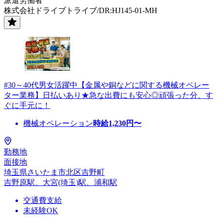
派遣労働者
株式会社ドライブトライブ/DR:HJ145-01-MH
#30～40代男女活躍中【金属や銅などに関する機械オペレー
ター業務】日払いあり★急な出費にも安心◎頑張った分、す
ぐに手元に！
機械オペレーション
時給
1,230
円〜
勤務地
面接地
埼玉県さいたま市北区吉野町
吉野原駅、大宮(埼玉)駅、浦和駅
交通費支給
未経験OK