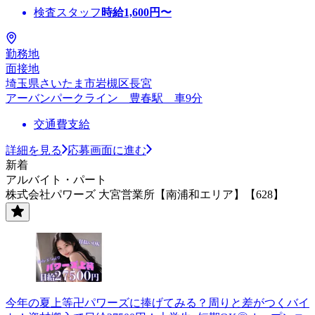
検査スタッフ
時給
1,600
円〜
勤務地
面接地
埼玉県さいたま市岩槻区長宮
アーバンパークライン 豊春駅 車9分
交通費支給
詳細を見る
応募画面に進む
新着
アルバイト・パート
株式会社パワーズ 大宮営業所【南浦和エリア】【628】
今年の夏上等卍パワーズに捧げてみる？周りと差がつくバイ