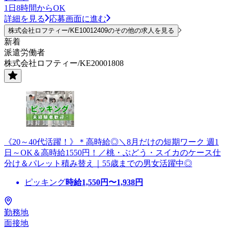
1日8時間からOK
詳細を見る
応募画面に進む
株式会社ロフティー/KE10012409のその他の求人を見る
新着
派遣労働者
株式会社ロフティー/KE20001808
《20～40代活躍！》＊高時給◎＼8月だけの短期ワーク 週1
日～OK＆高時給1550円！／桃・ぶどう・スイカのケース仕
分け＆パレット積み替え｜55歳までの男女活躍中◎
ピッキング
時給
1,550
円〜
1,938
円
勤務地
面接地