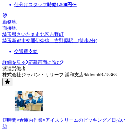
仕分けスタッフ
時給
1,500
円〜
勤務地
面接地
埼玉県さいたま市北区吉野町
埼玉新都市交通伊奈線 吉野原駅 (徒歩2分)
交通費支給
詳細を見る
応募画面に進む
派遣労働者
株式会社ジャパン・リリーフ 浦和支店/kklwmhR-18368
短時間×倉庫内作業×アイスクリームのピッキング／日払い
◎