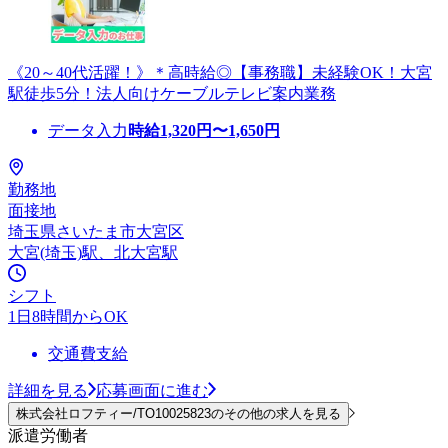
《20～40代活躍！》＊高時給◎【事務職】未経験OK！大宮
駅徒歩5分！法人向けケーブルテレビ案内業務
データ入力
時給
1,320
円〜
1,650
円
勤務地
面接地
埼玉県さいたま市大宮区
大宮(埼玉)駅、北大宮駅
シフト
1日8時間からOK
交通費支給
詳細を見る
応募画面に進む
株式会社ロフティー/TO10025823のその他の求人を見る
派遣労働者