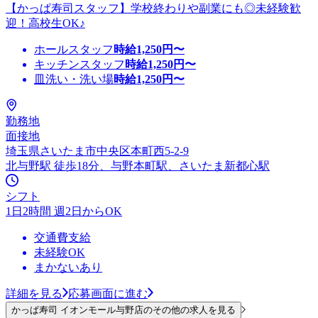
【かっぱ寿司スタッフ】学校終わりや副業にも◎未経験歓
迎！高校生OK♪
ホールスタッフ
時給
1,250
円〜
キッチンスタッフ
時給
1,250
円〜
皿洗い・洗い場
時給
1,250
円〜
勤務地
面接地
埼玉県さいたま市中央区本町西5-2-9
北与野駅 徒歩18分、与野本町駅、さいたま新都心駅
シフト
1日2時間 週2日からOK
交通費支給
未経験OK
まかないあり
詳細を見る
応募画面に進む
かっぱ寿司 イオンモール与野店のその他の求人を見る