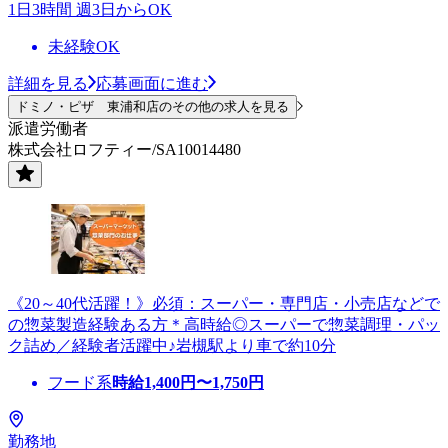
1日3時間 週3日からOK
未経験OK
詳細を見る
応募画面に進む
ドミノ・ピザ 東浦和店のその他の求人を見る
派遣労働者
株式会社ロフティー/SA10014480
《20～40代活躍！》必須：スーパー・専門店・小売店などで
の惣菜製造経験ある方＊高時給◎スーパーで惣菜調理・パッ
ク詰め／経験者活躍中♪岩槻駅より車で約10分
フード系
時給
1,400
円〜
1,750
円
勤務地