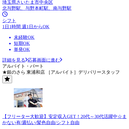
埼玉県さいたま市中央区
北与野駅、与野本町駅、南与野駅
シフト
1日1時間 週1日からOK
未経験OK
短期OK
単発OK
詳細を見る
応募画面に進む
アルバイト・パート
★銀のさら 東浦和店 ［アルバイト］デリバリースタッフ
【フリーター大歓迎】安定収入GET！20代～30代活躍中☆ま
かない有/週払い/髪色自由/シフト自由