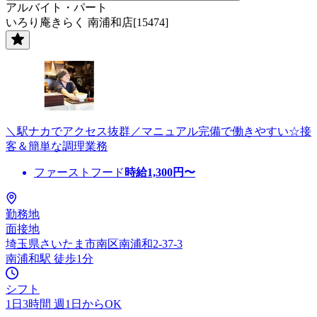
アルバイト・パート
いろり庵きらく 南浦和店[15474]
＼駅ナカでアクセス抜群／マニュアル完備で働きやすい☆接
客＆簡単な調理業務
ファーストフード
時給
1,300
円〜
勤務地
面接地
埼玉県さいたま市南区南浦和2-37-3
南浦和駅 徒歩1分
シフト
1日3時間 週1日からOK