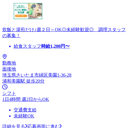
炊飯と湯煎だけ♪週２日～OK◎未経験歓迎◎ 調理スタッフ
の募集！
給食スタッフ
時給
1,200
円〜
勤務地
面接地
埼玉県さいたま市緑区美園1-36-28
浦和美園駅 徒歩20分
シフト
1日4時間 週2日からOK
交通費支給
未経験OK
詳細を見る
応募画面に進む