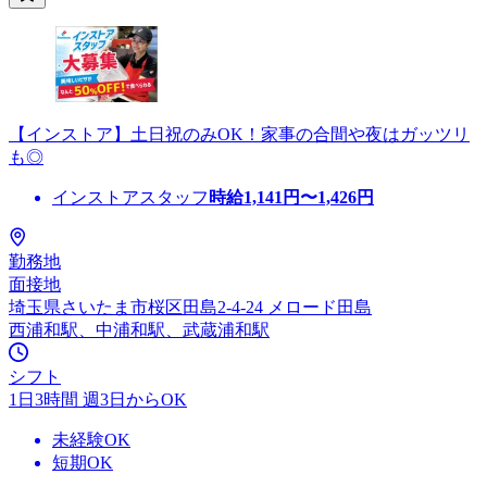
【インストア】土日祝のみOK！家事の合間や夜はガッツリ
も◎
インストアスタッフ
時給
1,141
円〜
1,426
円
勤務地
面接地
埼玉県さいたま市桜区田島2-4-24 メロード田島
西浦和駅、中浦和駅、武蔵浦和駅
シフト
1日3時間 週3日からOK
未経験OK
短期OK