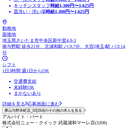
キッチンスタッフ
時給
1,300
円〜
1,625
円
皿洗い・洗い場
時給
1,300
円〜
1,625
円
勤務地
面接地
埼玉県さいたま市中央区新中里4-9-3
南与野駅 徒歩21分、北浦和駅 バス7分、大宮(埼玉)駅 バス14
分
シフト
1日3時間 週1日からOK
交通費支給
未経験OK
まかないあり
詳細を見る
応募画面に進む
豚山与野本町店_02[264]のその他の求人を見る
アルバイト・パート
株式会社ニュー・クイック 武蔵浦和マーレ店(3208)