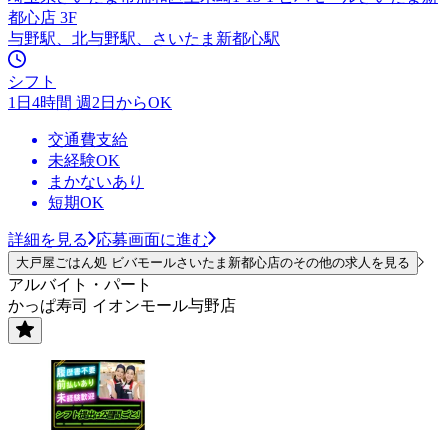
都心店 3F
与野駅、北与野駅、さいたま新都心駅
シフト
1日4時間 週2日からOK
交通費支給
未経験OK
まかないあり
短期OK
詳細を見る
応募画面に進む
大戸屋ごはん処 ビバモールさいたま新都心店のその他の求人を見る
アルバイト・パート
かっぱ寿司 イオンモール与野店