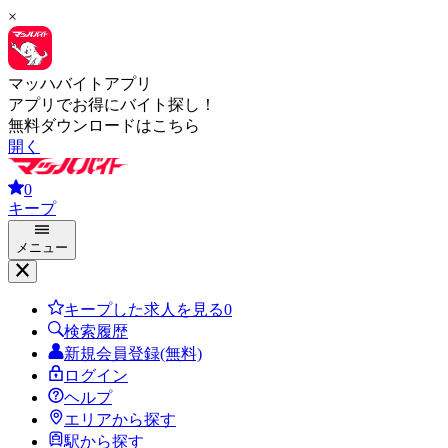
×
マッハバイトアプリ
アプリでお得にバイト探し！
無料ダウンロードはこちら
開く
0
キープ
メニュー
キープした求人を見る
0
検索履歴
新規会員登録(無料)
ログイン
ヘルプ
エリアから探す
駅から探す