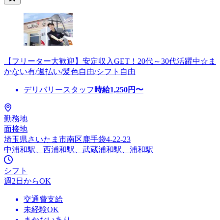
【フリーター大歓迎】安定収入GET！20代～30代活躍中☆ま
かない有/週払い/髪色自由/シフト自由
デリバリースタッフ
時給
1,250
円〜
勤務地
面接地
埼玉県さいたま市南区鹿手袋4-22-23
中浦和駅、西浦和駅、武蔵浦和駅、浦和駅
シフト
週2日からOK
交通費支給
未経験OK
まかないあり