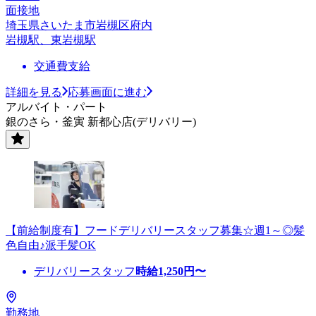
面接地
埼玉県さいたま市岩槻区府内
岩槻駅、東岩槻駅
交通費支給
詳細を見る
応募画面に進む
アルバイト・パート
銀のさら・釜寅 新都心店(デリバリー)
【前給制度有】フードデリバリースタッフ募集☆週1～◎髪
色自由♪派手髪OK
デリバリースタッフ
時給
1,250
円〜
勤務地