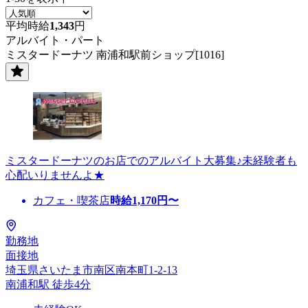
平均時給
1,343
円
アルバイト・パート
ミスタードーナツ 南浦和駅前ショップ[1016]
ミスタードーナツのお店でのアルバイト大募集♪未経験者も
心配いりませんよ★
カフェ・喫茶店
時給
1,170
円〜
勤務地
面接地
埼玉県さいたま市南区南本町1-2-13
南浦和駅 徒歩4分