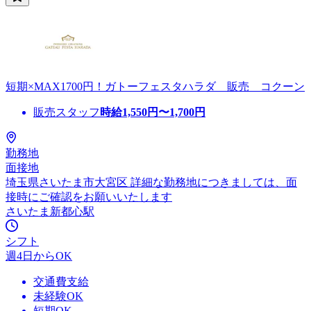
短期×MAX1700円！ガトーフェスタハラダ 販売 コクーン
販売スタッフ
時給
1,550
円〜
1,700
円
勤務地
面接地
埼玉県さいたま市大宮区 詳細な勤務地につきましては、面
接時にご確認をお願いいたします
さいたま新都心駅
シフト
週4日からOK
交通費支給
未経験OK
短期OK