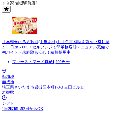
すき家 岩槻駅前店2
【早朝働ける方歓迎(手当あり)】【食事補助＆前払い有】週
2・1日2h～OK！セルフレジで簡単接客◎マニュアル完備で
初バイト・未経験も安心！積極採用中
ファーストフード
時給
1,200
円〜
勤務地
面接地
埼玉県さいたま市岩槻区本町1-3-3 吉田ビル1F
岩槻駅
シフト
1日2時間 週2日からOK