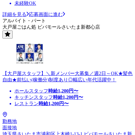
未経験OK
詳細を見る
応募画面に進む
アルバイト・パート
大戸屋ごはん処 ビバモールさいたま新都心店
【大戸屋スタッフ】＼新メンバー大募集／週2日～OK★髪色
自由★前払い(稼働分)制度あり◎幅広い年代活躍中！
ホールスタッフ
時給
1,200
円〜
キッチンスタッフ
時給
1,200
円〜
レストラン
時給
1,200
円〜
勤務地
面接地
埼玉県さいたま市浦和区上木崎1-13-1 ビバモールさいたま新