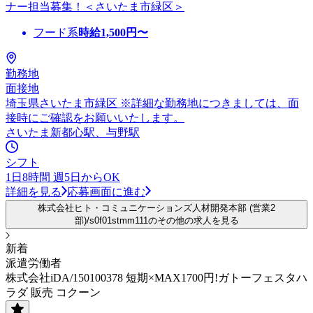
ナー担当募集！＜さいたま市緑区＞
フード系
時給
1,500
円〜
勤務地
面接地
埼玉県さいたま市緑区 ※詳細な勤務地につきましては、面
接時にご確認をお願いいたします。
さいたま新都心駅、与野駅
シフト
1日8時間 週5日からOK
詳細を見る
応募画面に進む
株式会社ヒト・コミュニケーションズ人材開発本部 (営業2
部)/s0f01stmm111のその他の求人を見る
新着
派遣労働者
株式会社iDA/150100378 短期×MAX1700円!ガトーフェスタハ
ラダ 販売 コクーン