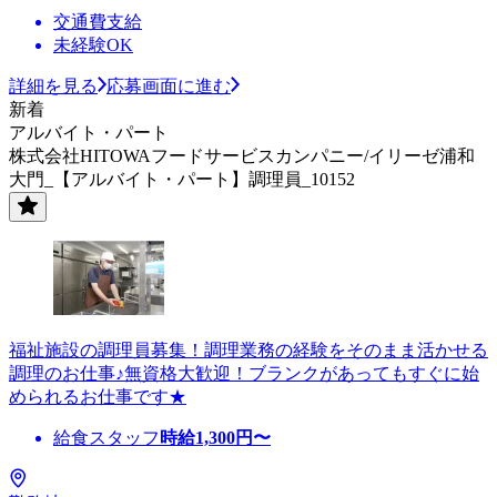
交通費支給
未経験OK
詳細を見る
応募画面に進む
新着
アルバイト・パート
株式会社HITOWAフードサービスカンパニー/イリーゼ浦和
大門_【アルバイト・パート】調理員_10152
福祉施設の調理員募集！調理業務の経験をそのまま活かせる
調理のお仕事♪無資格大歓迎！ブランクがあってもすぐに始
められるお仕事です★
給食スタッフ
時給
1,300
円〜