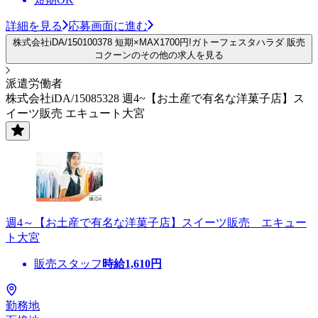
詳細を見る
応募画面に進む
株式会社iDA/150100378 短期×MAX1700円!ガトーフェスタハラダ 販売
コクーンのその他の求人を見る
派遣労働者
株式会社iDA/15085328 週4~【お土産で有名な洋菓子店】ス
イーツ販売 エキュート大宮
週4～【お土産で有名な洋菓子店】スイーツ販売 エキュー
ト大宮
販売スタッフ
時給
1,610
円
勤務地