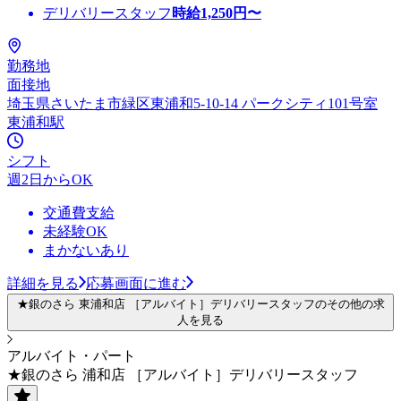
デリバリースタッフ
時給
1,250
円〜
勤務地
面接地
埼玉県さいたま市緑区東浦和5-10-14 パークシティ101号室
東浦和駅
シフト
週2日からOK
交通費支給
未経験OK
まかないあり
詳細を見る
応募画面に進む
★銀のさら 東浦和店 ［アルバイト］デリバリースタッフのその他の求
人を見る
アルバイト・パート
★銀のさら 浦和店 ［アルバイト］デリバリースタッフ