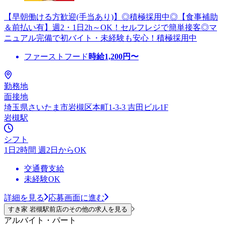
【早朝働ける方歓迎(手当あり)】◎積極採用中◎【食事補助
＆前払い有】週2・1日2h～OK！セルフレジで簡単接客◎マ
ニュアル完備で初バイト・未経験も安心！積極採用中
ファーストフード
時給
1,200
円〜
勤務地
面接地
埼玉県さいたま市岩槻区本町1-3-3 吉田ビル1F
岩槻駅
シフト
1日2時間 週2日からOK
交通費支給
未経験OK
詳細を見る
応募画面に進む
すき家 岩槻駅前店のその他の求人を見る
アルバイト・パート