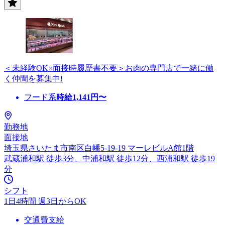
＜未経験OK×面接時履歴書不要＞お肉の専門店で一緒に働
く仲間を募集中!
フード系
時給
1,141
円〜
勤務地
面接地
埼玉県さいたま市南区白幡5-19-19 マーレビルA館1階
武蔵浦和駅 徒歩3分、中浦和駅 徒歩12分、西浦和駅 徒歩19
分
シフト
1日4時間 週3日からOK
交通費支給