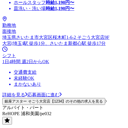
ホールスタッフ
時給
1,190
円〜
皿洗い・洗い場
時給
1,190
円〜
勤務地
面接地
埼玉県さいたま市大宮区桜木町1-6-2 そごう大宮店9F
大宮(埼玉)駅 徒歩1分、さいたま新都心駅 徒歩17分
シフト
1日4時間 週2日からOK
交通費支給
未経験OK
まかないあり
詳細を見る
応募画面に進む
銀座アスター そごう大宮店【1234】のその他の求人を見る
アルバイト・パート
ReHOPE 浦和美園/pe032