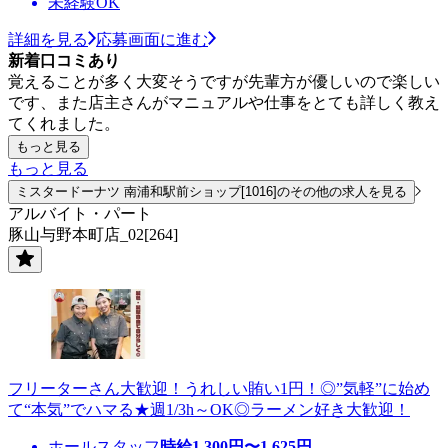
未経験OK
詳細を見る
応募画面に進む
新着口コミあり
覚えることが多く大変そうですが先輩方が優しいので楽しい
です、また店主さんがマニュアルや仕事をとても詳しく教え
てくれました。
もっと見る
もっと見る
ミスタードーナツ 南浦和駅前ショップ[1016]のその他の求人を見る
アルバイト・パート
豚山与野本町店_02[264]
フリーターさん大歓迎！うれしい賄い1円！◎”気軽”に始め
て“本気”でハマる★週1/3h～OK◎ラーメン好き大歓迎！
ホールスタッフ
時給
1,300
円〜
1,625
円