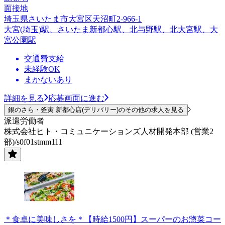
面接地
埼玉県さいたま市大宮区天沼町2-966-1
大宮(埼玉)駅、さいたま新都心駅、北与野駅、北大宮駅、大
宮公園駅
交通費支給
未経験OK
まかないあり
詳細を見る
応募画面に進む
銀のさら・釜寅 新都心店(デリバリー)のその他の求人を見る
派遣労働者
株式会社ヒト・コミュニケーションズ人材開発本部 (営業2
部)/s0f01stmm111
＊食卓に美味しさを＊【時給1500円】スーパーのお惣菜コー