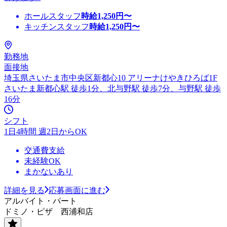
ホールスタッフ
時給
1,250
円〜
キッチンスタッフ
時給
1,250
円〜
勤務地
面接地
埼玉県さいたま市中央区新都心10 アリーナけやきひろば1F
さいたま新都心駅 徒歩1分、北与野駅 徒歩7分、与野駅 徒歩
16分
シフト
1日4時間 週2日からOK
交通費支給
未経験OK
まかないあり
詳細を見る
応募画面に進む
アルバイト・パート
ドミノ・ピザ 西浦和店