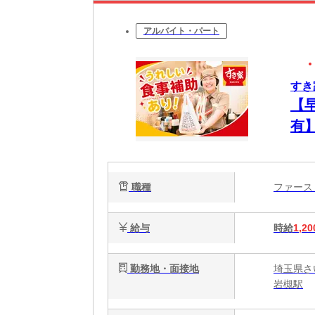
アルバイト・パート
すき
【
有
ュ
職種
ファー
給与
時給
1,20
勤務地・面接地
埼玉県さい
岩槻駅