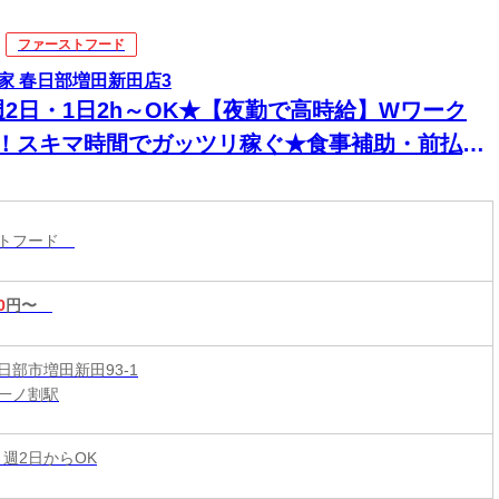
ファーストフード
家 春日部増田新田店3
週2日・1日2h～OK★【夜勤で高時給】Wワーク
K！スキマ時間でガッツリ稼ぐ★食事補助・前払い
◎セルフレジ＆マニュアル完備で深夜も安心
ストフード
0
円〜
日部市増田新田93-1
一ノ割駅
 週2日からOK