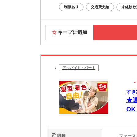
制服あり
交通費支給
未経験歓
キープに追加
アルバイト・パート
すき
★
O
有
職種
ファー