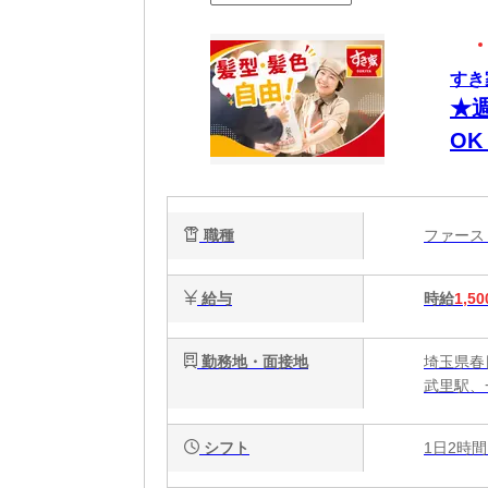
すき
★
O
有
職種
ファー
給与
時給
1,50
勤務地・面接地
埼玉県春
武里駅、
シフト
1日2時間