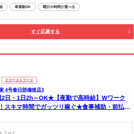
迎
車通勤OK
曜日や時間が選べる
すぐ応募する
ファーストフード
家 4号春日部備後店3
週2日・1日2h～OK★【夜勤で高時給】Wワーク
K！スキマ時間でガッツリ稼ぐ★食事補助・前払い
◎セルフレジ＆マニュアル完備で深夜も安心
ストフード