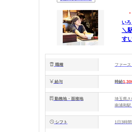
いろ
＼
す
職種
ファー
給与
時給
1,30
勤務地・面接地
埼玉県さい
南浦和駅
シフト
1日3時間