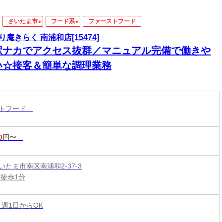
さいたま市
フード系
ファーストフード
り庵きらく 南浦和店[15474]
駅ナカでアクセス抜群／マニュアル完備で働きや
い☆接客＆簡単な調理業務
ストフード
0
円〜
たま市南区南浦和2-37-3
 徒歩1分
 週1日からOK