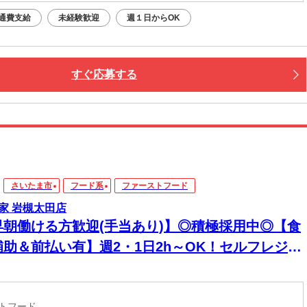
通費支給
未経験歓迎
週１日からOK
すぐ応募する
さいたま市
フード系
ファーストフード
家 岩槻太田店
早朝働ける方歓迎(手当あり)】◎積極採用中◎【食
補助＆前払い有】週2・1日2h～OK！セルフレジで
単接客◎マニュアル完備で初バイト・未経験も安
！積極採用中
ストフード