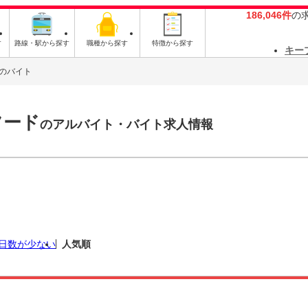
186,046件
の
す
路線・駅から探す
職種から探す
特徴から探す
キー
のバイト
フード
のアルバイト・バイト求人情報
日数が少ない
人気順