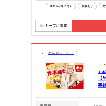
スキルが身に付く
制服あり
交
キープに追加
アルバイト・パート
すき
【
事
簡
心
職種
ファー