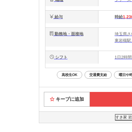
給与
時給
1,23
勤務地・面接地
埼玉県さ
東岩槻駅
シフト
1日2時間
高校生OK
交通費支給
曜日や
キープに追加
すき家 