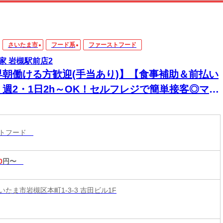
さいたま市
フード系
ファーストフード
家 岩槻駅前店2
早朝働ける方歓迎(手当あり)】【食事補助＆前払い
】週2・1日2h～OK！セルフレジで簡単接客◎マニ
アル完備で初バイト・未経験も安心！積極採用中
ストフード
0
円〜
たま市岩槻区本町1-3-3 吉田ビル1F