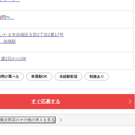
0
円〜
いたま市岩槻区太田2丁目2番17号
、岩槻駅
 週2日からOK
時間が選べる
車通勤OK
未経験歓迎
制服あり
すぐ応募する
岩槻太田店のその他の求人を見る