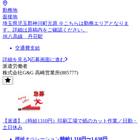
勤務地
面接地
埼玉県児玉郡神川町元原 ※こちらは勤務エリアとなりま
す。詳細は原稿内をご確認ください。
JR八高線 丹荘駅
交通費支給
詳細を見る
応募画面に進む
派遣労働者
株式会社G&G 高崎営業所(885777)
【派遣】（時給1310円）印刷工場で紙のカット作業／日勤・
土日休み
機械オペレーション
時給
1,310
円〜
1,638
円