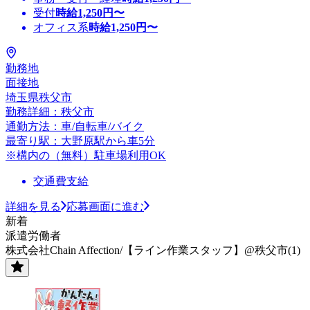
受付
時給
1,250
円〜
オフィス系
時給
1,250
円〜
勤務地
面接地
埼玉県秩父市
勤務詳細：秩父市
通勤方法：車/自転車/バイク
最寄り駅：大野原駅から車5分
※構内の（無料）駐車場利用OK
交通費支給
詳細を見る
応募画面に進む
新着
派遣労働者
株式会社Chain Affection/【ライン作業スタッフ】@秩父市(1)