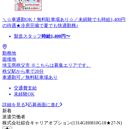
＼☆車通勤OK！無料駐車場あり☆／未経験でも時給1,400円
の待遇★冷房完備で夏でも快適勤務♪
製造スタッフ
時給
1,400
円〜
勤務地
面接地
埼玉県秩父市 ※こちらは募集エリアです。
秩父駅から車で20分
車通勤可／無料駐車場あり
交通費支給
未経験OK
詳細を見る
応募画面に進む
新着
派遣労働者
株式会社綜合キャリアオプション(1314GH0810G18★27-N)