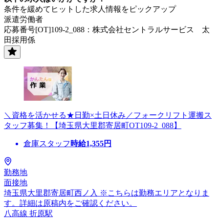
条件を緩めてヒットした求人情報をピックアップ
派遣労働者
応募番号[OT]109-2_088：株式会社セントラルサービス 太
田採用係
＼資格を活かせる★日勤×土日休み／フォークリフト運搬ス
タッフ募集！【埼玉県大里郡寄居町OT109-2_088】
倉庫スタッフ
時給
1,355
円
勤務地
面接地
埼玉県大里郡寄居町西ノ入 ※こちらは勤務エリアとなりま
す。詳細は原稿内をご確認ください。
八高線 折原駅