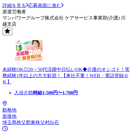
詳細を見る
応募画面に進む
派遣労働者
マンパワーグループ株式会社 ケアサービス事業部(介護) 川
越支店
未経験OK◎20～50代活躍中日払いOK◆介護のオシゴト！実
務経験1年以上の方大歓迎！【来社不要！WEB・電話登録Ｏ
Ｋ】
入浴介助
時給
1,500
円〜
1,700
円
勤務地
面接地
埼玉県秩父郡東秩父村白石