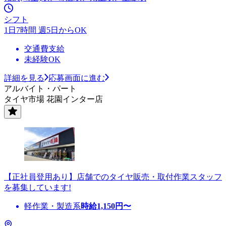
シフト
1日7時間 週5日からOK
交通費支給
未経験OK
詳細を見る
応募画面に進む
アルバイト・パート
タイヤ市場 花園インター店
【正社員登用あり】店舗でのタイヤ販売・取付作業スタッフ
を募集しています!
軽作業・製造系
時給
1,150
円〜