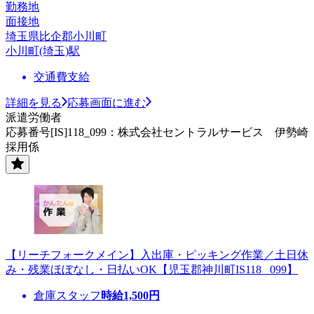
勤務地
面接地
埼玉県比企郡小川町
小川町(埼玉)駅
交通費支給
詳細を見る
応募画面に進む
派遣労働者
応募番号[IS]118_099：株式会社セントラルサービス 伊勢崎
採用係
【リーチフォークメイン】入出庫・ピッキング作業／土日休
み・残業ほぼなし・日払いOK【児玉郡神川町IS118 _099】
倉庫スタッフ
時給
1,500
円