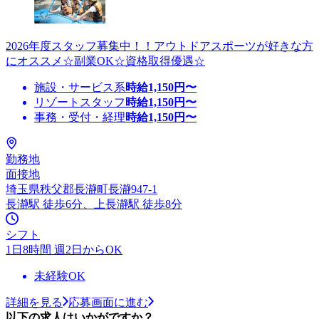
2026年度スタッフ募集中！！アウトドアスポーツが好きな方
にオススメ☆副業OK☆資格取得優遇☆
施設・サービス系
時給
1,150
円〜
リゾートスタッフ
時給
1,150
円〜
事務・受付・経理
時給
1,150
円〜
勤務地
面接地
埼玉県秩父郡長瀞町長瀞947-1
長瀞駅 徒歩6分、上長瀞駅 徒歩8分
シフト
1日8時間 週2日からOK
未経験OK
詳細を見る
応募画面に進む
以下の求人はいかがですか？