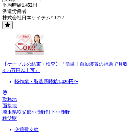
平均時給
1,452
円
派遣労働者
株式会社日本ケイテム/11772
【ケーブルの結束・検査】『簡単！自動装置の補助で月収
31.6万円以上可』
軽作業・製造系
時給
1,420
円〜
勤務地
面接地
埼玉県秩父郡小鹿野町下小鹿野
秩父駅
交通費支給