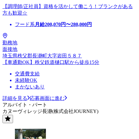
【調理師/正社員】資格を活かして働こう！ブランクがある
方も歓迎☆
フード系
月給
200,070
円〜
280,000
円
勤務地
面接地
埼玉県秩父郡長瀞町大字岩田５８７
【車通勤OK】秩父鉄道樋口駅から徒歩15分
交通費支給
未経験OK
まかないあり
詳細を見る
応募画面に進む
アルバイト・パート
カヌーヴィレッジ長瀞(株式会社JOURNEY)