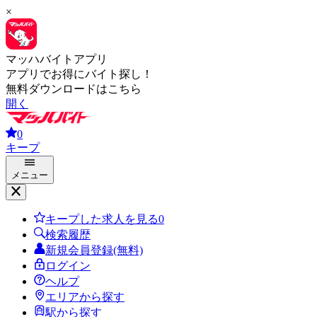
×
マッハバイトアプリ
アプリでお得にバイト探し！
無料ダウンロードはこちら
開く
0
キープ
メニュー
キープした求人を見る
0
検索履歴
新規会員登録(無料)
ログイン
ヘルプ
エリアから探す
駅から探す