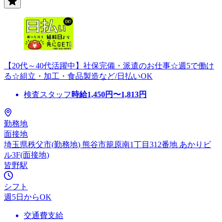
【20代～40代活躍中】社保完備・派遣のお仕事☆週5で働け
る☆組立・加工・食品製造など/日払いOK
検査スタッフ
時給
1,450
円〜
1,813
円
勤務地
面接地
埼玉県秩父市(勤務地) 熊谷市籠原南1丁目312番地 あかりビ
ル3F(面接地)
皆野駅
シフト
週5日からOK
交通費支給