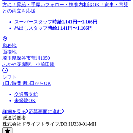
方に！昇給・手厚いフォロー・扶養内相談OK！家事・育児
との両立を応援！
スーパースタッフ
時給
1,141
円〜
1,166
円
品出しスタッフ
時給
1,141
円〜
1,166
円
勤務地
面接地
埼玉県深谷市荒川1050
ふかや花園駅、小前田駅
シフト
1日7時間 週5日からOK
交通費支給
未経験OK
詳細を見る
応募画面に進む
派遣労働者
株式会社ドライブトライブ/DR:HJ330-01-MH