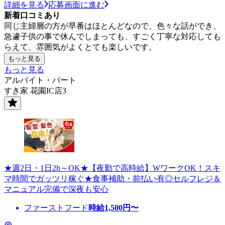
詳細を見る
応募画面に進む
新着口コミあり
同じ主婦層の方が早番はほとんどなので、色々な話ができ、
急遽子供の事で休んでしまっても、すごく丁寧な対応しても
らえて、雰囲気がよくとても楽しいです。
もっと見る
もっと見る
アルバイト・パート
すき家 花園IC店3
★週2日・1日2h～OK★【夜勤で高時給】WワークOK！スキ
マ時間でガッツリ稼ぐ★食事補助・前払い有◎セルフレジ＆
マニュアル完備で深夜も安心
ファーストフード
時給
1,500
円〜