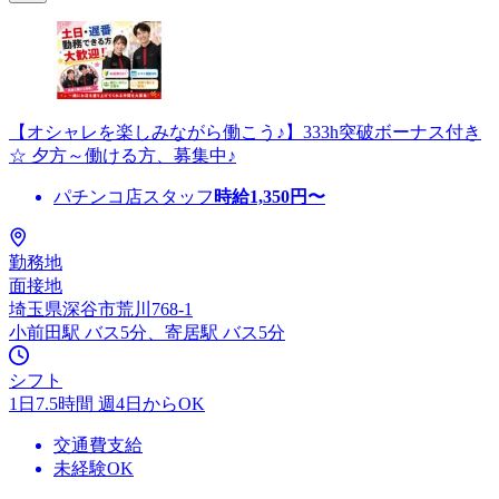
【オシャレを楽しみながら働こう♪】333h突破ボーナス付き
☆ 夕方～働ける方、募集中♪
パチンコ店スタッフ
時給
1,350
円〜
勤務地
面接地
埼玉県深谷市荒川768-1
小前田駅 バス5分、寄居駅 バス5分
シフト
1日7.5時間 週4日からOK
交通費支給
未経験OK