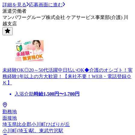
詳細を見る
応募画面に進む
派遣労働者
マンパワーグループ株式会社 ケアサービス事業部(介護) 川
越支店
未経験OK◎20～50代活躍中日払いOK◆介護のオシゴト！実
務経験1年以上の方大歓迎！【来社不要！WEB・電話登録Ｏ
Ｋ】
入浴介助
時給
1,500
円〜
1,700
円
勤務地
面接地
埼玉県比企郡小川町ひばりが丘
小川町(埼玉)駅、東武竹沢駅