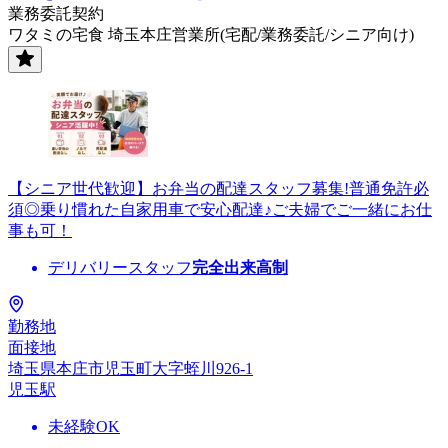
業務委託契約
ワタミの宅食 埼玉本庄営業所(宅配/業務委託/シニア向け)
【シニア世代歓迎】お弁当の配達スタッフ募集!普通免許必
須◎乗り慣れた自家用車で安心配達♪ご夫婦でご一緒にお仕
事も可！
デリバリースタッフ
完全出来高制
勤務地
面接地
埼玉県本庄市児玉町大字蛭川926-1
児玉駅
未経験OK