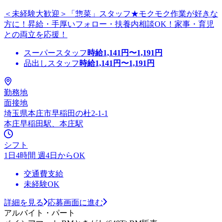
＜未経験大歓迎＞「惣菜」スタッフ★モクモク作業が好きな
方に！昇給・手厚いフォロー・扶養内相談OK！家事・育児
との両立を応援！
スーパースタッフ
時給
1,141
円〜
1,191
円
品出しスタッフ
時給
1,141
円〜
1,191
円
勤務地
面接地
埼玉県本庄市早稲田の杜2-1-1
本庄早稲田駅、本庄駅
シフト
1日4時間 週4日からOK
交通費支給
未経験OK
詳細を見る
応募画面に進む
アルバイト・パート