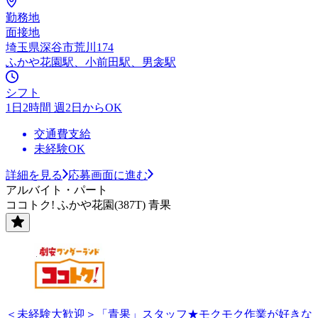
勤務地
面接地
埼玉県深谷市荒川174
ふかや花園駅、小前田駅、男衾駅
シフト
1日2時間 週2日からOK
交通費支給
未経験OK
詳細を見る
応募画面に進む
アルバイト・パート
ココトク! ふかや花園(387T) 青果
＜未経験大歓迎＞「青果」スタッフ★モクモク作業が好きな