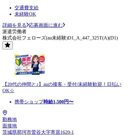
交通費支給
未経験OK
詳細を見る
応募画面に進む
派遣労働者
株式会社フェローズ(au未経験)D1_A_447_325T(A)(D1)
【20代の仲間と♪】auの接客・受付/未経験歓迎！日払い
OK☆
携帯ショップ
時給
1,500
円〜
勤務地
面接地
茨城県那珂市菅谷大字寄居1620-1