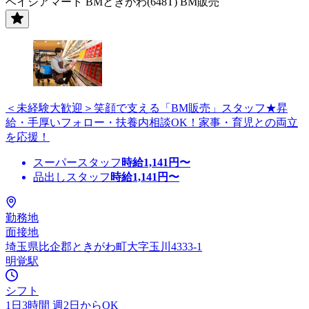
ベイシアマート BMときがわ(648T) BM販売
＜未経験大歓迎＞笑顔で支える「BM販売」スタッフ★昇
給・手厚いフォロー・扶養内相談OK！家事・育児との両立
を応援！
スーパースタッフ
時給
1,141
円〜
品出しスタッフ
時給
1,141
円〜
勤務地
面接地
埼玉県比企郡ときがわ町大字玉川4333-1
明覚駅
シフト
1日3時間 週2日からOK