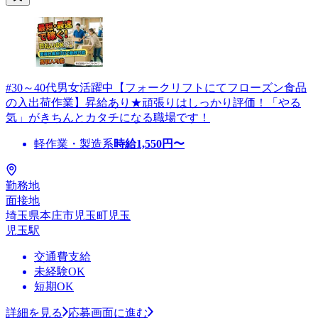
#30～40代男女活躍中【フォークリフトにてフローズン食品
の入出荷作業】昇給あり★頑張りはしっかり評価！「やる
気」がきちんとカタチになる職場です！
軽作業・製造系
時給
1,550
円〜
勤務地
面接地
埼玉県本庄市児玉町児玉
児玉駅
交通費支給
未経験OK
短期OK
詳細を見る
応募画面に進む