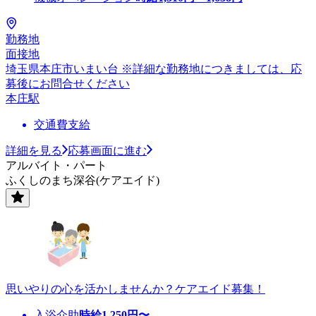
勤務地
面接地
埼玉県本庄市いまい台 ※詳細な勤務地につきましては、応
募後にお問合せください
本庄駅
交通費支給
詳細を見る
応募画面に進む
アルバイト・パート
ふくしのまち深谷(ケアエイド)
思いやりの心を活かしませんか？ケアエイド募集！
入浴介助
時給
1,250
円〜