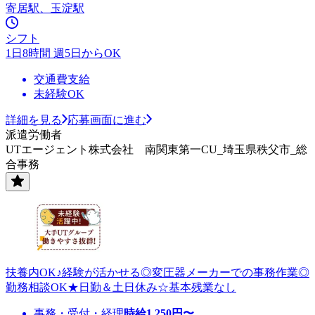
寄居駅、玉淀駅
シフト
1日8時間 週5日からOK
交通費支給
未経験OK
詳細を見る
応募画面に進む
派遣労働者
UTエージェント株式会社 南関東第一CU_埼玉県秩父市_総
合事務
扶養内OK♪経験が活かせる◎変圧器メーカーでの事務作業◎
勤務相談OK★日勤＆土日休み☆基本残業なし
事務・受付・経理
時給
1,250
円〜