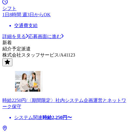
シフト
1日8時間 週3日からOK
交通費支給
詳細を見る
応募画面に進む
新着
紹介予定派遣
株式会社スタッフサービス/A41123
時給2250円/〈期間限定〉社内システム企画運営とネットワ
ーク保守
システム関連
時給
2,250
円〜