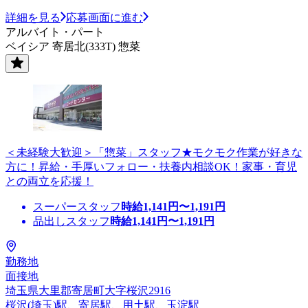
詳細を見る
応募画面に進む
アルバイト・パート
ベイシア 寄居北(333T) 惣菜
＜未経験大歓迎＞「惣菜」スタッフ★モクモク作業が好きな
方に！昇給・手厚いフォロー・扶養内相談OK！家事・育児
との両立を応援！
スーパースタッフ
時給
1,141
円〜
1,191
円
品出しスタッフ
時給
1,141
円〜
1,191
円
勤務地
面接地
埼玉県大里郡寄居町大字桜沢2916
桜沢(埼玉)駅、寄居駅、用土駅、玉淀駅