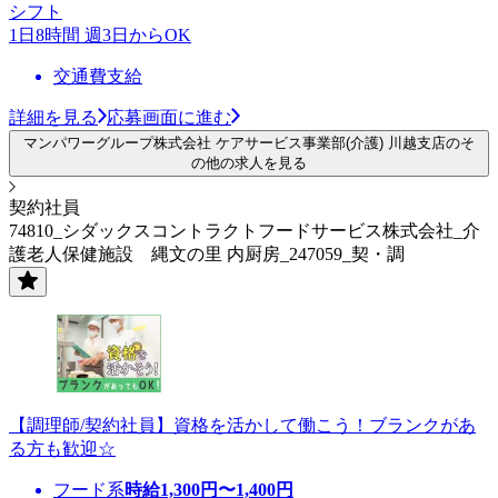
シフト
1日8時間 週3日からOK
交通費支給
詳細を見る
応募画面に進む
マンパワーグループ株式会社 ケアサービス事業部(介護) 川越支店のそ
の他の求人を見る
契約社員
74810_シダックスコントラクトフードサービス株式会社_介
護老人保健施設 縄文の里 内厨房_247059_契・調
【調理師/契約社員】資格を活かして働こう！ブランクがあ
る方も歓迎☆
フード系
時給
1,300
円〜
1,400
円