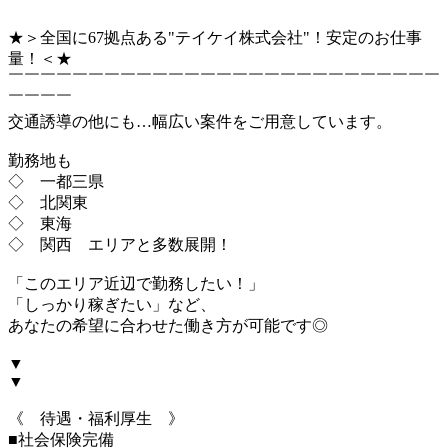
★＞全国に67拠点ある"テイケイ株式会社"！安定のお仕事
量！＜★
￣￣￣￣￣￣￣￣￣￣￣￣￣￣￣￣￣￣￣￣￣￣￣￣￣￣￣
￣￣￣￣
交通誘導の他にも…幅広い案件をご用意しています。
勤務地も
◇ 一都三県
◇ 北関東
◇ 東海
◇ 関西 エリアと多数展開！
「このエリア近辺で勤務したい！」
「しっかり稼ぎたい」など、
あなたの希望に合わせた働き方が可能です◎
▼
▼
《 待遇・福利厚生 》
■社会保険完備