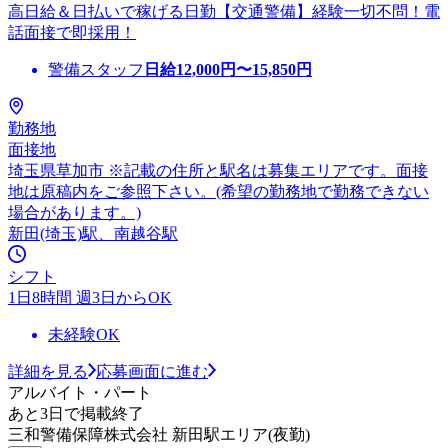
高日給＆日払いで稼げる日勤【交通警備】経験一切不問！電
話面接で即採用！
警備スタッフ
日給
12,000
円〜
15,850
円
勤務地
面接地
埼玉県草加市 ※記載の住所と駅名は募集エリアです。面接
地は原稿内をご参照下さい。(希望の勤務地で勤務できない
場合があります。)
新田(埼玉)駅、南越谷駅
シフト
1日8時間 週3日からOK
未経験OK
詳細を見る
応募画面に進む
アルバイト・パート
あと3日で掲載終了
三和警備保障株式会社 新田駅エリア(夜勤)