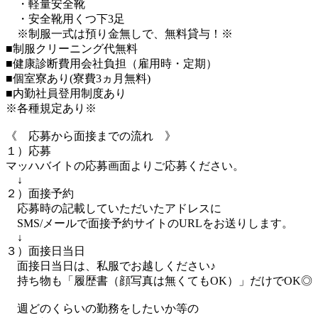
・軽量安全靴
・安全靴用くつ下3足
※制服一式は預り金無しで、無料貸与！※
■制服クリーニング代無料
■健康診断費用会社負担（雇用時・定期）
■個室寮あり(寮費3ヵ月無料)
■内勤社員登用制度あり
※各種規定あり※
《 応募から面接までの流れ 》
１）応募
マッハバイトの応募画面よりご応募ください。
↓
２）面接予約
応募時の記載していただいたアドレスに
SMS/メールで面接予約サイトのURLをお送りします。
↓
３）面接日当日
面接日当日は、私服でお越しください♪
持ち物も「履歴書（顔写真は無くてもOK）」だけでOK◎
週どのくらいの勤務をしたいか等の