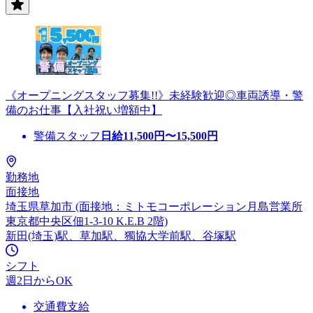
《オープニングスタッフ募集!!》未経験歓迎◎車両誘導・警
備のお仕事【入社祝い増額中】
警備スタッフ
日給
11,500
円〜
15,500
円
勤務地
面接地
埼玉県草加市 (面接地：ミトモコーポレーション月島営業所
東京都中央区佃1-3-10 K.E.B 2階)
新田(埼玉)駅、草加駅、獨協大学前駅、谷塚駅
シフト
週2日からOK
交通費支給