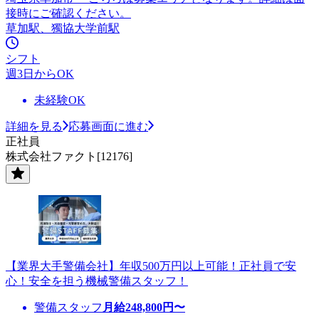
接時にご確認ください。
草加駅、獨協大学前駅
シフト
週3日からOK
未経験OK
詳細を見る
応募画面に進む
正社員
株式会社ファクト[12176]
【業界大手警備会社】年収500万円以上可能！正社員で安
心！安全を担う機械警備スタッフ！
警備スタッフ
月給
248,800
円〜