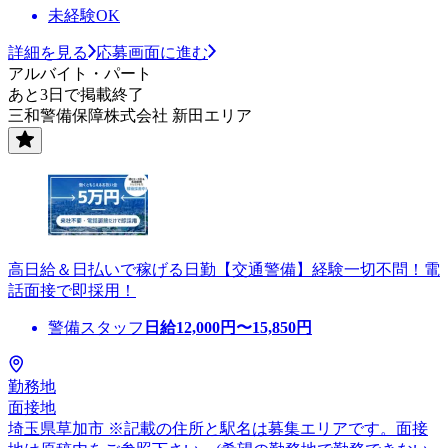
未経験OK
詳細を見る
応募画面に進む
アルバイト・パート
あと3日で掲載終了
三和警備保障株式会社 新田エリア
高日給＆日払いで稼げる日勤【交通警備】経験一切不問！電
話面接で即採用！
警備スタッフ
日給
12,000
円〜
15,850
円
勤務地
面接地
埼玉県草加市 ※記載の住所と駅名は募集エリアです。面接