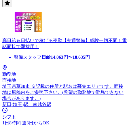
高日給＆日払いで稼げる夜勤【交通警備】経験一切不問！電
話面接で即採用！
警備スタッフ
日給
14,063
円〜
18,635
円
勤務地
面接地
埼玉県草加市 ※記載の住所と駅名は募集エリアです。面接
地は原稿内をご参照下さい。(希望の勤務地で勤務できない
場合があります。)
新田(埼玉)駅、南越谷駅
シフト
1日8時間 週3日からOK