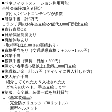
■ベネフィットステーション利用可能
※社会保険加入者限定
割引/ポイントコンテンツが多数！
■研修手当 計3万円
∟ランチ用のお弁当支給/夕飯代3,000円別途支給
■直行直帰OK
■日給保証制度あり
■有給休暇あり
（取得率ほぼ100％の実績あり）
■資格手当あり（交通誘導資格：＋500〜1,800円）
■残業手当
■役職手当（班長…日給＋500円）
■障がい者手当(6級以上)1勤務1,000円支給
■復職祝い金 計5万円（テイケイに再入社した方）
■友人紹介手当
∟紹介してくれた方＆入社された方
どちらの方へも、手当支給します！
■制服、安全靴、装備一式を無料貸与
→《基本装備品》
・完全防水リュック（30リットル）
・新型ヘルメット