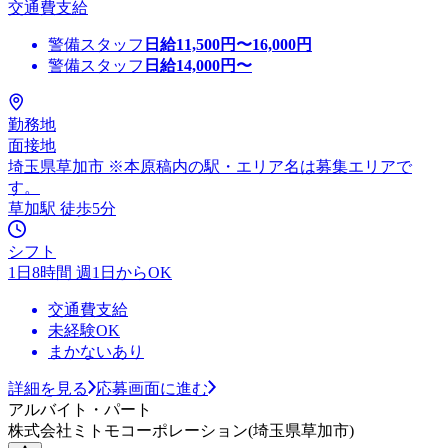
交通費支給
警備スタッフ
日給
11,500
円〜
16,000
円
警備スタッフ
日給
14,000
円〜
勤務地
面接地
埼玉県草加市 ※本原稿内の駅・エリア名は募集エリアで
す。
草加駅 徒歩5分
シフト
1日8時間 週1日からOK
交通費支給
未経験OK
まかないあり
詳細を見る
応募画面に進む
アルバイト・パート
株式会社ミトモコーポレーション(埼玉県草加市)