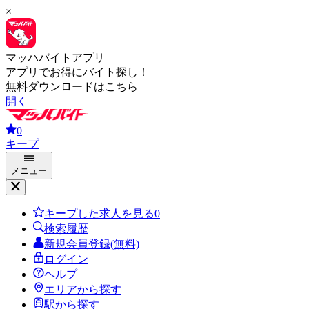
×
マッハバイトアプリ
アプリでお得にバイト探し！
無料ダウンロードはこちら
開く
0
キープ
メニュー
キープした求人を見る
0
検索履歴
新規会員登録(無料)
ログイン
ヘルプ
エリアから探す
駅から探す