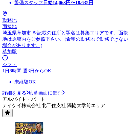
警備スタッフ
日給
14,063
円〜
18,635
円
勤務地
面接地
埼玉県草加市 ※記載の住所と駅名は募集エリアです。面接
地は原稿内をご参照下さい。(希望の勤務地で勤務できない
場合があります。)
草加駅
シフト
1日8時間 週3日からOK
未経験OK
詳細を見る
応募画面に進む
アルバイト・パート
テイケイ株式会社 北千住支社 獨協大学前エリア