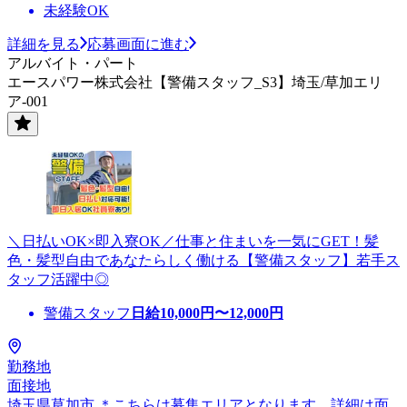
未経験OK
詳細を見る
応募画面に進む
アルバイト・パート
エースパワー株式会社【警備スタッフ_S3】埼玉/草加エリ
ア-001
＼日払いOK×即入寮OK／仕事と住まいを一気にGET！髪
色・髪型自由であなたらしく働ける【警備スタッフ】若手ス
タッフ活躍中◎
警備スタッフ
日給
10,000
円〜
12,000
円
勤務地
面接地
埼玉県草加市 ＊こちらは募集エリアとなります。詳細は面