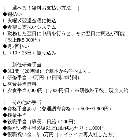
｜ 選べる！給料お支払い方法 ｜
◆週払い
∟火曜〆翌週金曜に振込
◆希望日支払いシステム
∟勤務した翌日に申請を行うと、その翌日に振込が可能
（※上限5,000円）
◆月2回払い
∟（10・25日）振り込み
｜ 新任研修手当 ｜
◆3日間（20時間）で基本から学べます。
∟研修手当：3万円（3日間/20時間）
∟昼食弁当無料
∟夕食手当3,000円（1,000円/日）※研修終了後、現金支給
｜ その他の手当 ｜
◆資格手当あり（交通誘導資格：＋500〜1,800円）
◆残業手当
◆役職手当（班長…日給＋500円）
◆障がい者手当(6級以上)1勤務あたり：1,000円
◆復職祝い金 計5万円（テイケイに再入社した方）