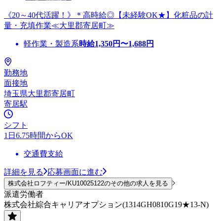
《20～40代活躍！》＊高時給◎【未経験OK★】化粧品の計
量・充填作業≪大里郡寄居町≫
軽作業・製造系
時給
1,350
円〜
1,688
円
勤務地
面接地
埼玉県大里郡寄居町
寄居駅
シフト
1日6.75時間からOK
交通費支給
詳細を見る
応募画面に進む
株式会社ロフティー/KU10025122のその他の求人を見る
派遣労働者
株式会社綜合キャリアオプション(1314GH0810G19★13-N)