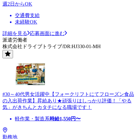
週2日からOK
交通費支給
未経験OK
詳細を見る
応募画面に進む
派遣労働者
株式会社ドライブトライブ/DR:HJ330-01-MH
#30～40代男女活躍中【フォークリフトにてフローズン食品
の入出荷作業】昇給あり★頑張りはしっかり評価！「やる
気」がきちんとカタチになる職場です！
軽作業・製造系
時給
1,550
円〜
勤務地