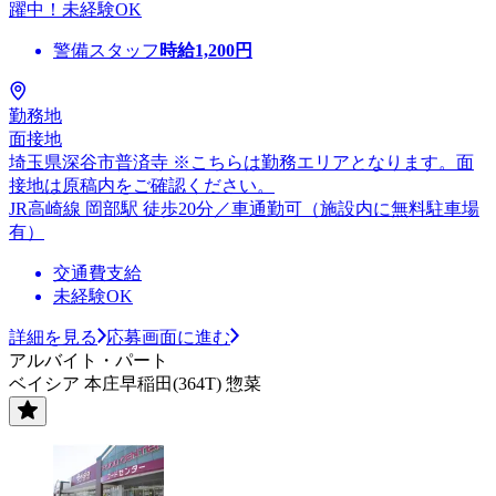
躍中！未経験OK
警備スタッフ
時給
1,200
円
勤務地
面接地
埼玉県深谷市普済寺 ※こちらは勤務エリアとなります。面
接地は原稿内をご確認ください。
JR高崎線 岡部駅 徒歩20分／車通勤可（施設内に無料駐車場
有）
交通費支給
未経験OK
詳細を見る
応募画面に進む
アルバイト・パート
ベイシア 本庄早稲田(364T) 惣菜