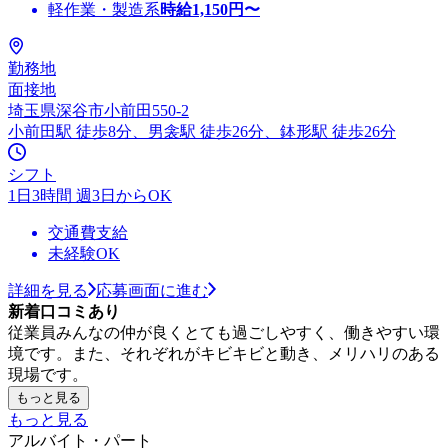
軽作業・製造系
時給
1,150
円〜
勤務地
面接地
埼玉県深谷市小前田550-2
小前田駅 徒歩8分、男衾駅 徒歩26分、鉢形駅 徒歩26分
シフト
1日3時間 週3日からOK
交通費支給
未経験OK
詳細を見る
応募画面に進む
新着口コミあり
従業員みんなの仲が良くとても過ごしやすく、働きやすい環
境です。また、それぞれがキビキビと動き、メリハリのある
現場です。
もっと見る
もっと見る
アルバイト・パート