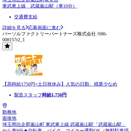
東武東上線 武蔵嵐山駅（車10分）
交通費支給
詳細を見る
応募画面に進む
パーソルファクトリーパートナーズ株式会社 /S86-
008157r2_1
【高時給1750円×土日祝休み】人気の日勤、残業少なめ
製造スタッフ
時給
1,750
円
勤務地
面接地
埼玉県比企郡嵐山町 東武東上線 武蔵嵐山駅「武蔵嵐山駅」
から車8分★自転車、バイク、マイカー通勤OK（無料駐車場