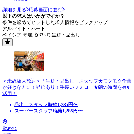
詳細を見る
応募画面に進む
以下の求人はいかがですか？
条件を緩めてヒットした求人情報をピックアップ
アルバイト・パート
ベイシア 寄居北(333T) 生鮮・品出し
＜未経験大歓迎＞「生鮮・品出し」スタッフ★モクモク作業
が好きな方に！昇給あり！手厚いフォロー★朝の時間を有効
活用！
品出しスタッフ
時給
1,285
円〜
スーパースタッフ
時給
1,285
円〜
勤務地