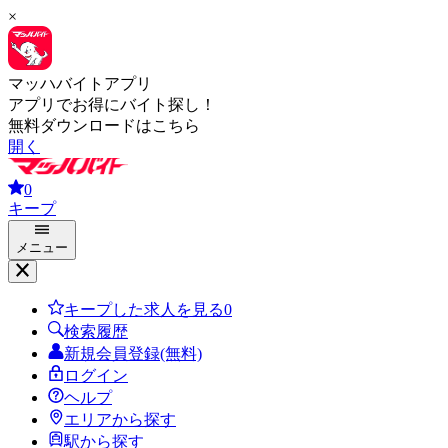
×
マッハバイトアプリ
アプリでお得にバイト探し！
無料ダウンロードはこちら
開く
0
キープ
メニュー
キープした求人を見る
0
検索履歴
新規会員登録(無料)
ログイン
ヘルプ
エリアから探す
駅から探す