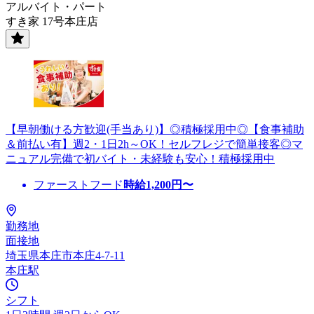
アルバイト・パート
すき家 17号本庄店
【早朝働ける方歓迎(手当あり)】◎積極採用中◎【食事補助
＆前払い有】週2・1日2h～OK！セルフレジで簡単接客◎マ
ニュアル完備で初バイト・未経験も安心！積極採用中
ファーストフード
時給
1,200
円〜
勤務地
面接地
埼玉県本庄市本庄4-7-11
本庄駅
シフト