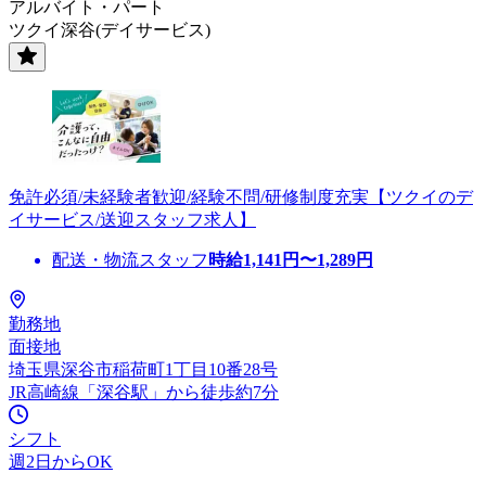
アルバイト・パート
ツクイ深谷(デイサービス)
免許必須/未経験者歓迎/経験不問/研修制度充実【ツクイのデ
イサービス/送迎スタッフ求人】
配送・物流スタッフ
時給
1,141
円〜
1,289
円
勤務地
面接地
埼玉県深谷市稲荷町1丁目10番28号
JR高崎線「深谷駅」から徒歩約7分
シフト
週2日からOK