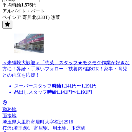
平均時給
1,576
円
アルバイト・パート
ベイシア 寄居北(333T) 惣菜
＜未経験大歓迎＞「惣菜」スタッフ★モクモク作業が好きな
方に！昇給・手厚いフォロー・扶養内相談OK！家事・育児
との両立を応援！
スーパースタッフ
時給
1,141
円〜
1,191
円
品出しスタッフ
時給
1,141
円〜
1,191
円
勤務地
面接地
埼玉県大里郡寄居町大字桜沢2916
桜沢(埼玉)駅、寄居駅、用土駅、玉淀駅