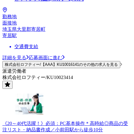
勤務地
面接地
埼玉県大里郡寄居町
寄居駅
交通費支給
詳細を見る
応募画面に進む
株式会社ロフティー/【AAA】KU10016141のその他の求人を見る
派遣労働者
株式会社ロフティー/KU10023414
《20～40代活躍！》必須：PC基本操作＊高時給◎商品の受
注リスト・納品書作成／小前田駅から徒歩10分