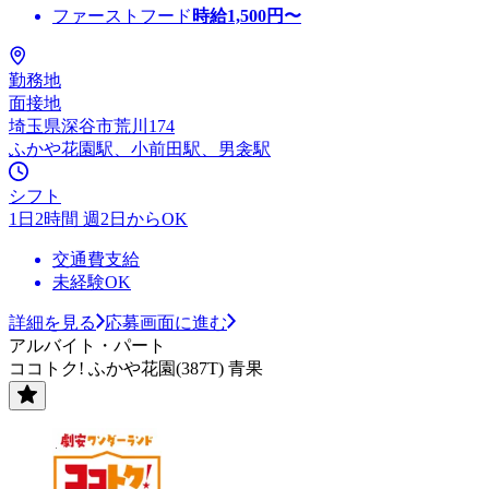
ファーストフード
時給
1,500
円〜
勤務地
面接地
埼玉県深谷市荒川174
ふかや花園駅、小前田駅、男衾駅
シフト
1日2時間 週2日からOK
交通費支給
未経験OK
詳細を見る
応募画面に進む
アルバイト・パート
ココトク! ふかや花園(387T) 青果