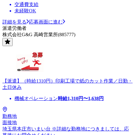
交通費支給
未経験OK
詳細を見る
応募画面に進む
派遣労働者
株式会社G&G 高崎営業所(885777)
【派遣】（時給1310円）印刷工場で紙のカット作業／日勤・
土日休み
機械オペレーション
時給
1,310
円〜
1,638
円
勤務地
面接地
埼玉県本庄市いまい台 ※詳細な勤務地につきましては、応