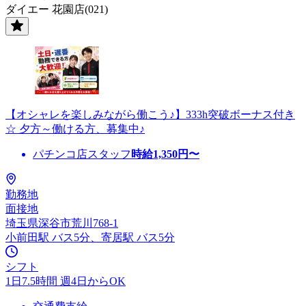
ダイエー 花園店(021)
【オシャレを楽しみながら働こう♪】333h突破ボーナス付き
☆ 夕方～働ける方、募集中♪
パチンコ店スタッフ
時給
1,350
円〜
勤務地
面接地
埼玉県深谷市荒川768-1
小前田駅 バス5分、寄居駅 バス5分
シフト
1日7.5時間 週4日からOK