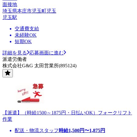
面接地
埼玉県本庄市児玉町児玉
児玉駅
交通費支給
未経験OK
短期OK
詳細を見る
応募画面に進む
派遣労働者
株式会社G&G 太田営業所(895124)
【派遣】（時給1500～1875円・日払いOK）フォークリフト
作業
配送・物流スタッフ
時給
1,500
円〜
1,875
円