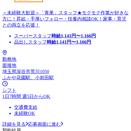
＜未経験大歓迎＞「青果」スタッフ★モクモク作業が好きな
方に！昇給・手厚いフォロー・扶養内相談OK！家事・育児
との両立を応援！
スーパースタッフ
時給
1,141
円〜
1,166
円
品出しスタッフ
時給
1,141
円〜
1,166
円
勤務地
面接地
埼玉県深谷市荒川1050
ふかや花園駅、小前田駅
シフト
1日7時間 週5日からOK
交通費支給
未経験OK
詳細を見る
応募画面に進む
契約社員