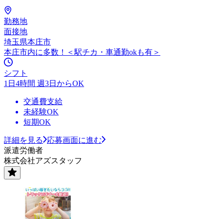
勤務地
面接地
埼玉県本庄市
本庄市内に多数！＜駅チカ・車通勤okも有＞
シフト
1日4時間 週3日からOK
交通費支給
未経験OK
短期OK
詳細を見る
応募画面に進む
派遣労働者
株式会社アズスタッフ