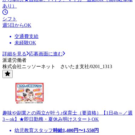
あり）
シフト
週5日からOK
交通費支給
未経験OK
詳細を見る
応募画面に進む
派遣労働者
株式会社ニッソーネット さいたま支社/0201_1313
趣味や副業との両立が叶う♪保育士（要資格）【1日4h～／週
3～ok】★即日勤務・夏休み明けスタートOK
幼児教育スタッフ
時給
1,400
円〜
1,550
円