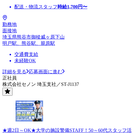
配送・物流スタッフ
時給
1,700
円〜
勤務地
面接地
埼玉県熊谷市御稜威ヶ原下山
明戸駅、熊谷駅、籠原駅
交通費支給
未経験OK
詳細を見る
応募画面に進む
正社員
株式会社セノン 埼玉支社／ST-J1137
★週2日～OK★大学の施設警備STAFF！50～60代スタッフ活