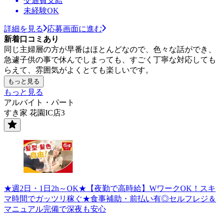
交通費支給
未経験OK
詳細を見る
応募画面に進む
新着口コミあり
同じ主婦層の方が早番はほとんどなので、色々な話ができ、
急遽子供の事で休んでしまっても、すごく丁寧な対応しても
らえて、雰囲気がよくとても楽しいです。
もっと見る
もっと見る
アルバイト・パート
すき家 花園IC店3
★週2日・1日2h～OK★【夜勤で高時給】WワークOK！スキ
マ時間でガッツリ稼ぐ★食事補助・前払い有◎セルフレジ＆
マニュアル完備で深夜も安心