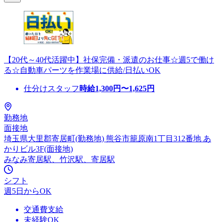
【20代～40代活躍中】社保完備・派遣のお仕事☆週5で働け
る☆自動車パーツを作業場に供給/日払いOK
仕分けスタッフ
時給
1,300
円〜
1,625
円
勤務地
面接地
埼玉県大里郡寄居町(勤務地) 熊谷市籠原南1丁目312番地 あ
かりビル3F(面接地)
みなみ寄居駅、竹沢駅、寄居駅
シフト
週5日からOK
交通費支給
未経験OK