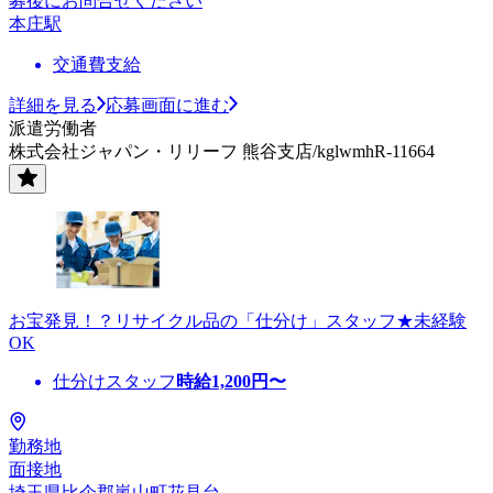
募後にお問合せください
本庄駅
交通費支給
詳細を見る
応募画面に進む
派遣労働者
株式会社ジャパン・リリーフ 熊谷支店/kglwmhR-11664
お宝発見！？リサイクル品の「仕分け」スタッフ★未経験
OK
仕分けスタッフ
時給
1,200
円〜
勤務地
面接地
埼玉県比企郡嵐山町花見台