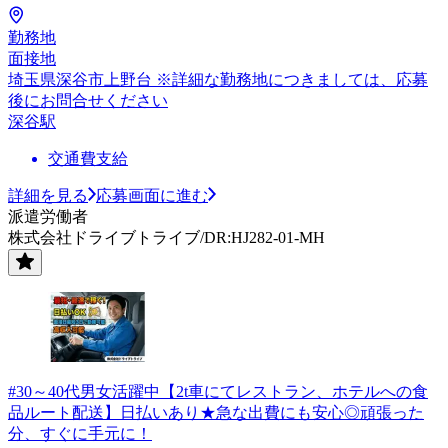
勤務地
面接地
埼玉県深谷市上野台 ※詳細な勤務地につきましては、応募
後にお問合せください
深谷駅
交通費支給
詳細を見る
応募画面に進む
派遣労働者
株式会社ドライブトライブ/DR:HJ282-01-MH
#30～40代男女活躍中【2t車にてレストラン、ホテルへの食
品ルート配送】日払いあり★急な出費にも安心◎頑張った
分、すぐに手元に！