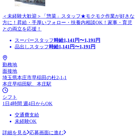
＜未経験大歓迎＞「惣菜」スタッフ★モクモク作業が好きな
方に！昇給・手厚いフォロー・扶養内相談OK！家事・育児
との両立を応援！
スーパースタッフ
時給
1,141
円〜
1,191
円
品出しスタッフ
時給
1,141
円〜
1,191
円
勤務地
面接地
埼玉県本庄市早稲田の杜2-1-1
本庄早稲田駅、本庄駅
シフト
1日4時間 週4日からOK
交通費支給
未経験OK
詳細を見る
応募画面に進む