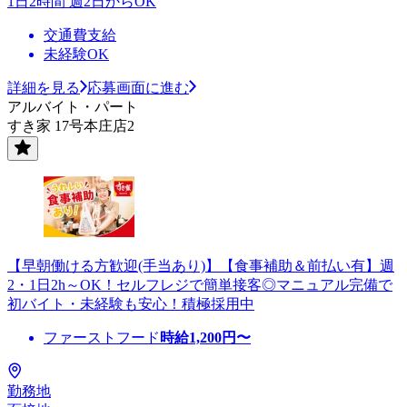
1日2時間 週2日からOK
交通費支給
未経験OK
詳細を見る
応募画面に進む
アルバイト・パート
すき家 17号本庄店2
【早朝働ける方歓迎(手当あり)】【食事補助＆前払い有】週
2・1日2h～OK！セルフレジで簡単接客◎マニュアル完備で
初バイト・未経験も安心！積極採用中
ファーストフード
時給
1,200
円〜
勤務地