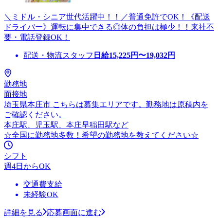
＼ミドル・シニア世代活躍中！！／普通免許でOK！《配送
ドライバー》運転に集中できる◎体の負担は極少！！来社不
要・電話登録OK！
配送・物流スタッフ
日給
15,225
円〜
19,032
円
勤務地
面接地
埼玉県本庄市 こちらは募集エリアです。勤務地は原稿内を
ご確認ください。
本庄駅、児玉駅、本庄早稲田駅など
☆全国に勤務地多数！希望の勤務地を教えてください☆
シフト
週4日からOK
交通費支給
未経験OK
詳細を見る
応募画面に進む