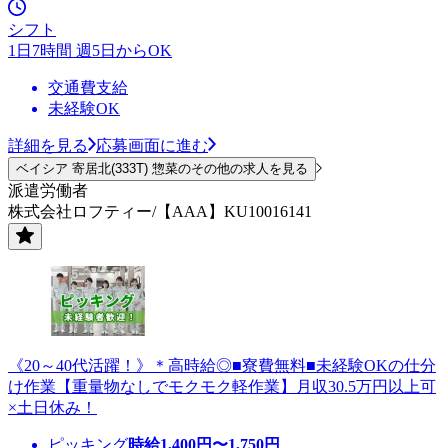
シフト
1日7時間 週5日からOK
交通費支給
未経験OK
詳細を見る
応募画面に進む
ベイシア 寄居北(333T) 惣菜のその他の求人を見る
派遣労働者
株式会社ロフティー/【AAA】KU10016141
《20～40代活躍！》＊高時給◎■寮費無料■未経験OKの仕分
け作業【重量物なしでモクモク軽作業】月収30.5万円以上可
×土日休み！
ピッキング
時給
1,400
円〜
1,750
円