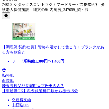
74810_シダックスコントラクトフードサービス株式会社_介
護老人保健施設 縄文の里 内厨房_247059_契・調
【調理師/契約社員】資格を活かして働こう！ブランクがあ
る方も歓迎☆
フード系
時給
1,300
円〜
1,400
円
勤務地
面接地
埼玉県秩父郡長瀞町大字岩田５８７
【車通勤OK】秩父鉄道樋口駅から徒歩15分
交通費支給
未経験OK