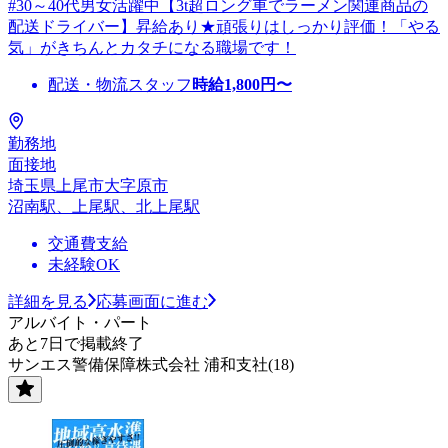
#30～40代男女活躍中【3t超ロング車でラーメン関連商品の
配送ドライバー】昇給あり★頑張りはしっかり評価！「やる
気」がきちんとカタチになる職場です！
配送・物流スタッフ
時給
1,800
円〜
勤務地
面接地
埼玉県上尾市大字原市
沼南駅、上尾駅、北上尾駅
交通費支給
未経験OK
詳細を見る
応募画面に進む
アルバイト・パート
あと7日で掲載終了
サンエス警備保障株式会社 浦和支社(18)