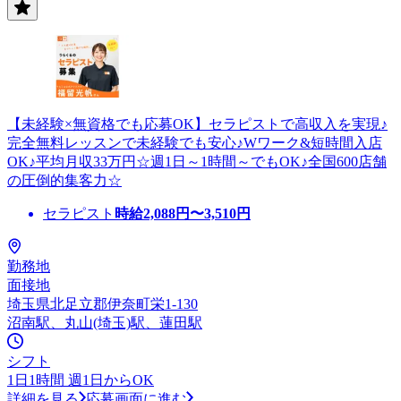
【未経験×無資格でも応募OK】セラピストで高収入を実現♪
完全無料レッスンで未経験でも安心♪Wワーク&短時間入店
OK♪平均月収33万円☆週1日～1時間～でもOK♪全国600店舗
の圧倒的集客力☆
セラピスト
時給
2,088
円〜
3,510
円
勤務地
面接地
埼玉県北足立郡伊奈町栄1-130
沼南駅、丸山(埼玉)駅、蓮田駅
シフト
1日1時間 週1日からOK
詳細を見る
応募画面に進む