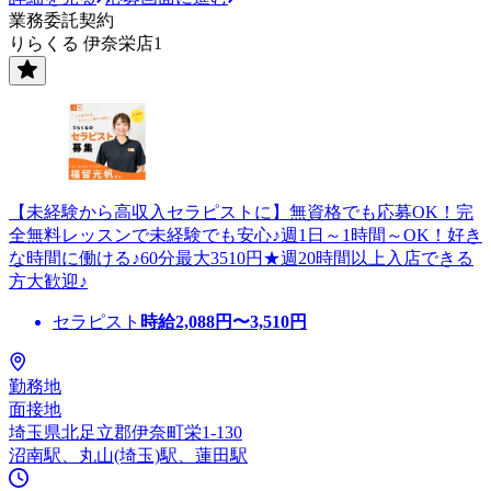
業務委託契約
りらくる 伊奈栄店1
【未経験から高収入セラピストに】無資格でも応募OK！完
全無料レッスンで未経験でも安心♪週1日～1時間～OK！好き
な時間に働ける♪60分最大3510円★週20時間以上入店できる
方大歓迎♪
セラピスト
時給
2,088
円〜
3,510
円
勤務地
面接地
埼玉県北足立郡伊奈町栄1-130
沼南駅、丸山(埼玉)駅、蓮田駅