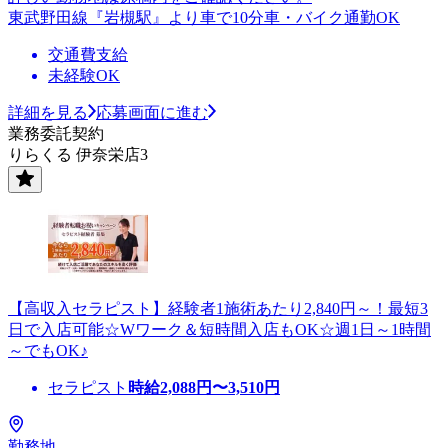
東武野田線『岩槻駅』より車で10分車・バイク通勤OK
交通費支給
未経験OK
詳細を見る
応募画面に進む
業務委託契約
りらくる 伊奈栄店3
【高収入セラピスト】経験者1施術あたり2,840円～！最短3
日で入店可能☆Wワーク＆短時間入店もOK☆週1日～1時間
～でもOK♪
セラピスト
時給
2,088
円〜
3,510
円
勤務地