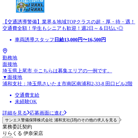
【交通誘導警備】業界＆地域TOPクラスの超・厚・待・遇！
交通費全額！学生もシニアも歓迎！週2日～＆日払い◎
車両誘導スタッフ
日給
13,000
円〜
16,500
円
勤務地
面接地
埼玉県上尾市 ※こちらは募集エリアの一例です。
▼面接地
浦和支社：埼玉県さいたま市南区南浦和2-33-8 田口ビル2階
交通費支給
未経験OK
詳細を見る
応募画面に進む
サンエス警備保障株式会社 浦和支社(18)のその他の求人を見る
業務委託契約
りらくる 伊奈栄店