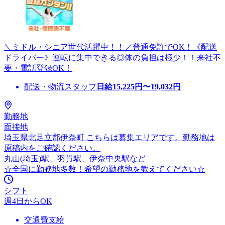
＼ミドル・シニア世代活躍中！！／普通免許でOK！《配送
ドライバー》運転に集中できる◎体の負担は極少！！来社不
要・電話登録OK！
配送・物流スタッフ
日給
15,225
円〜
19,032
円
勤務地
面接地
埼玉県北足立郡伊奈町 こちらは募集エリアです。勤務地は
原稿内をご確認ください。
丸山(埼玉)駅、羽貫駅、伊奈中央駅など
☆全国に勤務地多数！希望の勤務地を教えてください☆
シフト
週4日からOK
交通費支給