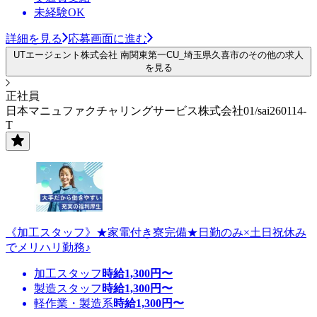
未経験OK
詳細を見る
応募画面に進む
UTエージェント株式会社 南関東第一CU_埼玉県久喜市のその他の求人
を見る
正社員
日本マニュファクチャリングサービス株式会社01/sai260114-
T
《加工スタッフ》★家電付き寮完備★日勤のみ×土日祝休み
でメリハリ勤務♪
加工スタッフ
時給
1,300
円〜
製造スタッフ
時給
1,300
円〜
軽作業・製造系
時給
1,300
円〜