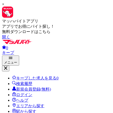
×
マッハバイトアプリ
アプリでお得にバイト探し！
無料ダウンロードはこちら
開く
0
キープ
メニュー
キープした求人を見る
0
検索履歴
新規会員登録(無料)
ログイン
ヘルプ
エリアから探す
駅から探す