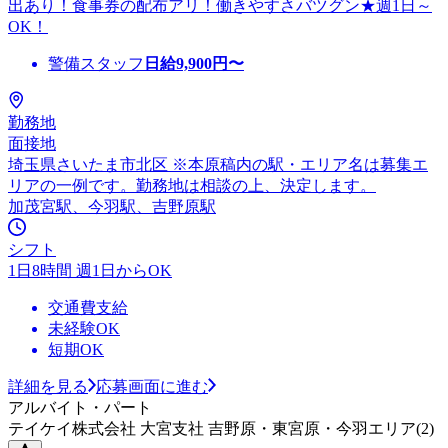
出あり！食事券の配布アリ！働きやすさバツグン★週1日～
OK！
警備スタッフ
日給
9,900
円〜
勤務地
面接地
埼玉県さいたま市北区 ※本原稿内の駅・エリア名は募集エ
リアの一例です。勤務地は相談の上、決定します。
加茂宮駅、今羽駅、吉野原駅
シフト
1日8時間 週1日からOK
交通費支給
未経験OK
短期OK
詳細を見る
応募画面に進む
アルバイト・パート
テイケイ株式会社 大宮支社 吉野原・東宮原・今羽エリア(2)