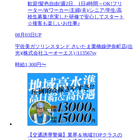
歓迎!髪色自由!週2日、1日4時間～OK!フリ
ーター/Ｗワーカー/主婦(夫)/シニア/学生/高
校生募集!充実した研修で安心してスタート
☆接客も楽しいお仕事♪
08月03日UP
宇佐美ガソリンスタンド さいたま栗橋線伊奈町店(出
光)(株式会社ユーオーエス) /113567sy
時給1,300円〜
【交通誘導警備】業界＆地域TOPクラスの