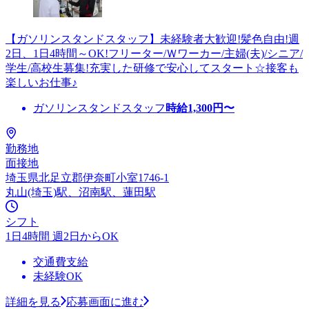
【ガソリンスタンドスタッフ】未経験者大歓迎!髪色自由!週
2日、1日4時間～OK!フリーター/Ｗワーカー/主婦(夫)/シニア/
学生/高校生募集!充実した研修で安心してスタート☆接客も
楽しいお仕事♪
ガソリンスタンドスタッフ
時給
1,300
円〜
勤務地
面接地
埼玉県北足立郡伊奈町小室1746-1
丸山(埼玉)駅、沼南駅、蓮田駅
シフト
1日4時間 週2日からOK
交通費支給
未経験OK
詳細を見る
応募画面に進む