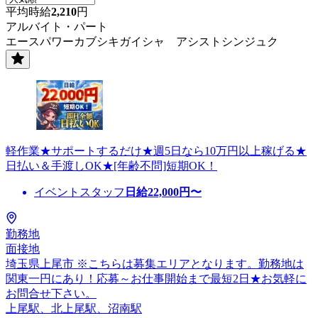
平均時給
2,210
円
アルバイト・パート
エースパワーカブシキガイシャ アシストシンジュク
軽作業★サポートするだけ★週5日なら10万円以上稼げる★
日払い＆手渡しOK★[年齢不問]短期OK！
イベントスタッフ
日給
22,000
円〜
勤務地
面接地
埼玉県上尾市 ※こちらは募集エリアとなります。勤務地は
関東一円にあり！応募～お仕事開始まで最短2日★お気軽に
お問合せ下さい。
上尾駅、北上尾駅、沼南駅