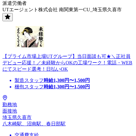
派遣労働者
UTエージェント株式会社 南関東第一CU_埼玉県久喜市
【プライム市場上場UTグループ】当日面談も可★＼正社員
デビュー応援！／未経験からOKの工場ワーク！電話・WEB
にてスピード選考！日払いOK
製造スタッフ
時給
1,300
円〜
1,500
円
梱包スタッフ
時給
1,300
円〜
1,500
円
勤務地
面接地
埼玉県久喜市
八木崎駅、沼南駅、春日部駅
交通費支給