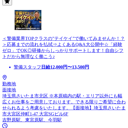
＜警備業界TOPクラスの”テイケイ”で働いてみませんか！？
＞応募までの流れを払拭⇒よくあるQ&A大公開中☆「経験
ゼロ」でOK◎研修からしっかりサポートします！自由シフ
トだから無理なく働こう♪
警備スタッフ
日給
12,000
円〜
13,500
円
勤務地
面接地
埼玉県さいたま市北区 ※本原稿内の駅・エリア以外にも幅
広くお仕事をご用意しております。できる限りご希望に合わ
せられるよう考慮をいたします。【面接地】埼玉県さいたま
市大宮区仲町1-47 大宮SGビル6F
吉野原駅、東宮原駅、今羽駅