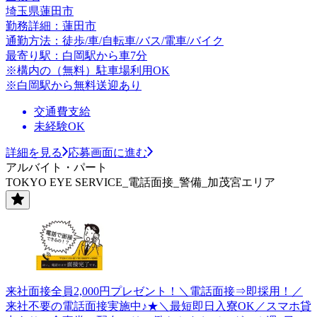
埼玉県蓮田市
勤務詳細：蓮田市
通勤方法：徒歩/車/自転車/バス/電車/バイク
最寄り駅：白岡駅から車7分
※構内の（無料）駐車場利用OK
※白岡駅から無料送迎あり
交通費支給
未経験OK
詳細を見る
応募画面に進む
アルバイト・パート
TOKYO EYE SERVICE_電話面接_警備_加茂宮エリア
来社面接全員2,000円プレゼント！＼電話面接⇒即採用！／
来社不要の電話面接実施中♪★＼最短即日入寮OK／スマホ貸