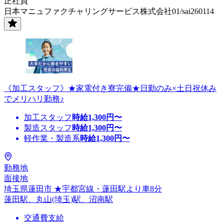
正社員
日本マニュファクチャリングサービス株式会社01/sai260114
《加工スタッフ》★家電付き寮完備★日勤のみ×土日祝休み
でメリハリ勤務♪
加工スタッフ
時給
1,300
円〜
製造スタッフ
時給
1,300
円〜
軽作業・製造系
時給
1,300
円〜
勤務地
面接地
埼玉県蓮田市 ★宇都宮線・蓮田駅より車8分
蓮田駅、丸山(埼玉)駅、沼南駅
交通費支給