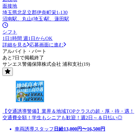
面接地
埼玉県北足立郡伊奈町栄1-130
沼南駅、丸山(埼玉)駅、蓮田駅
シフト
1日1時間 週1日からOK
詳細を見る
応募画面に進む
アルバイト・パート
あと7日で掲載終了
サンエス警備保障株式会社 浦和支社(19)
【交通誘導警備】業界＆地域TOPクラスの超・厚・待・遇！
交通費全額！学生もシニアも歓迎！週2日～＆日払い◎
車両誘導スタッフ
日給
13,000
円〜
16,500
円