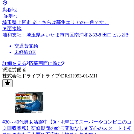
勤務地
面接地
埼玉県上尾市 ※こちらは募集エリアの一例です。
▼面接地
浦和支社：埼玉県さいたま市南区南浦和2-33-8 田口ビル2階
交通費支給
未経験OK
詳細を見る
応募画面に進む
派遣労働者
株式会社ドライブトライブ/DR:HJ093-01-MH
#30～40代男女活躍中【3t・4t車にてスーパーやコンビニのゴ
ミ回収業務】研修期間の給与変動なし★安心のスタート！初