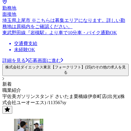
勤務地
面接地
埼玉県上尾市 ※こちらは募集エリアになります。詳しい勤
務地は原稿内をご確認ください。
東武野田線『岩槻駅』より車で10分車・バイク通勤OK
交通費支給
未経験OK
詳細を見る
応募画面に進む
株式会社ダイエックス東京【フォークリフト】(15)のその他の求人を見
る
新着
職業紹介
宇佐美ガソリンスタンド さいたま栗橋線伊奈町店(出光)(株
式会社ユーオーエス) /113567sy