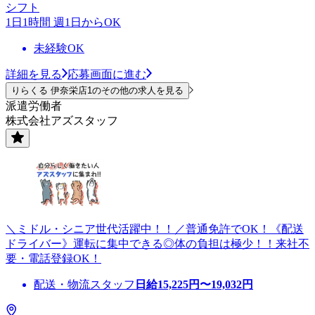
シフト
1日1時間 週1日からOK
未経験OK
詳細を見る
応募画面に進む
りらくる 伊奈栄店1のその他の求人を見る
派遣労働者
株式会社アズスタッフ
＼ミドル・シニア世代活躍中！！／普通免許でOK！《配送
ドライバー》運転に集中できる◎体の負担は極少！！来社不
要・電話登録OK！
配送・物流スタッフ
日給
15,225
円〜
19,032
円