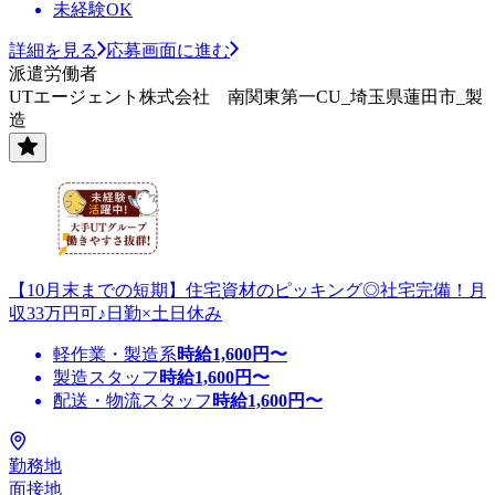
未経験OK
詳細を見る
応募画面に進む
派遣労働者
UTエージェント株式会社 南関東第一CU_埼玉県蓮田市_製
造
【10月末までの短期】住宅資材のピッキング◎社宅完備！月
収33万円可♪日勤×土日休み
軽作業・製造系
時給
1,600
円〜
製造スタッフ
時給
1,600
円〜
配送・物流スタッフ
時給
1,600
円〜
勤務地
面接地