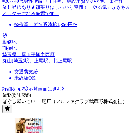
#30～40代男性活躍中【住宅、施設用資材の梱包・出荷作
業】昇給あり★頑張りはしっかり評価！「やる気」がきちん
とカタチになる職場です！
軽作業・製造系
時給
1,350
円〜
勤務地
面接地
埼玉県上尾市平塚字西原
丸山(埼玉)駅、上尾駅、北上尾駅
交通費支給
未経験OK
詳細を見る
応募画面に進む
業務委託契約
ほぐし屋いこい 上尾店（アルファクラブ武蔵野株式会社）