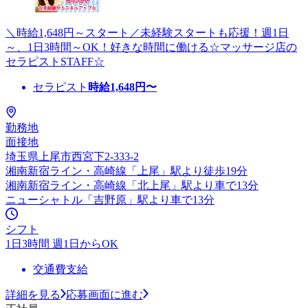
＼時給1,648円～スタート／未経験スタートも応援！週1日
～、1日3時間～OK！好きな時間に働ける☆マッサージ店の
セラピストSTAFF☆
セラピスト
時給
1,648
円〜
勤務地
面接地
埼玉県上尾市西宮下2-333-2
湘南新宿ライン・高崎線「上尾」駅より徒歩19分
湘南新宿ライン・高崎線「北上尾」駅より車で13分
ニューシャトル「吉野原」駅より車で13分
シフト
1日3時間 週1日からOK
交通費支給
詳細を見る
応募画面に進む