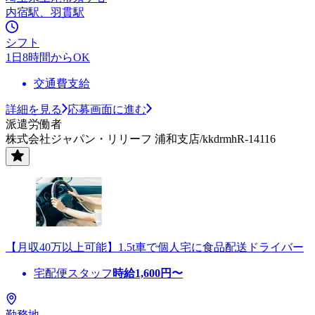
内宿駅、羽貫駅
シフト
1日8時間からOK
交通費支給
詳細を見る
応募画面に進む
派遣労働者
株式会社ジャパン・リリーフ 浦和支店/kkdrmhR-14116
【月収40万以上可能】1.5t車で個人宅に食品配送ドライバー
宅配便スタッフ
時給
1,600
円〜
勤務地