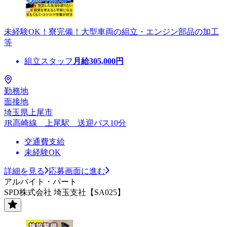
未経験OK！寮完備！大型車両の組立・エンジン部品の加工
等
組立スタッフ
月給
305,000
円
勤務地
面接地
埼玉県上尾市
JR高崎線 上尾駅 送迎バス10分
交通費支給
未経験OK
詳細を見る
応募画面に進む
アルバイト・パート
SPD株式会社 埼玉支社【SA025】