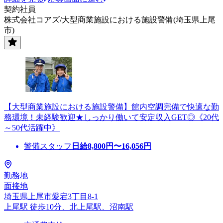
契約社員
株式会社コアズ/大型商業施設における施設警備(埼玉県上尾
市)
【大型商業施設における施設警備】館内空調完備で快適な勤
務環境！未経験歓迎★しっかり働いて安定収入GET◎《20代
～50代活躍中》
警備スタッフ
日給
8,800
円〜
16,056
円
勤務地
面接地
埼玉県上尾市愛宕3丁目8-1
上尾駅 徒歩10分、北上尾駅、沼南駅