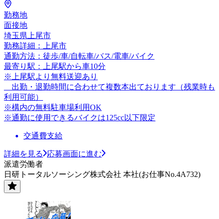
勤務地
面接地
埼玉県上尾市
勤務詳細：上尾市
通勤方法：徒歩/車/自転車/バス/電車/バイク
最寄り駅：上尾駅から車10分
※上尾駅より無料送迎あり
出勤・退勤時間に合わせて複数本出ております（残業時も
利用可能）
※構内の無料駐車場利用OK
※通勤に使用できるバイクは125cc以下限定
交通費支給
詳細を見る
応募画面に進む
派遣労働者
日研トータルソーシング株式会社 本社(お仕事No.4A732)