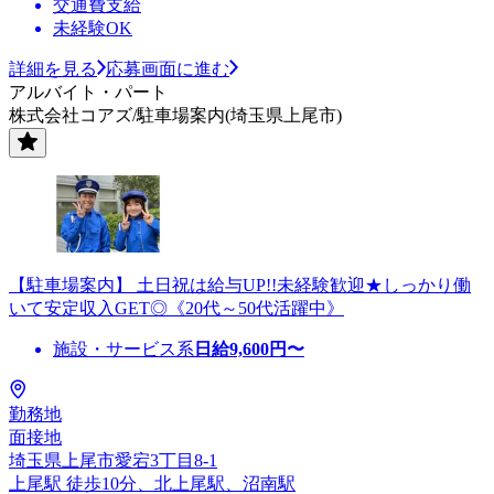
交通費支給
未経験OK
詳細を見る
応募画面に進む
アルバイト・パート
株式会社コアズ/駐車場案内(埼玉県上尾市)
【駐車場案内】 土日祝は給与UP!!未経験歓迎★しっかり働
いて安定収入GET◎《20代～50代活躍中》
施設・サービス系
日給
9,600
円〜
勤務地
面接地
埼玉県上尾市愛宕3丁目8-1
上尾駅 徒歩10分、北上尾駅、沼南駅