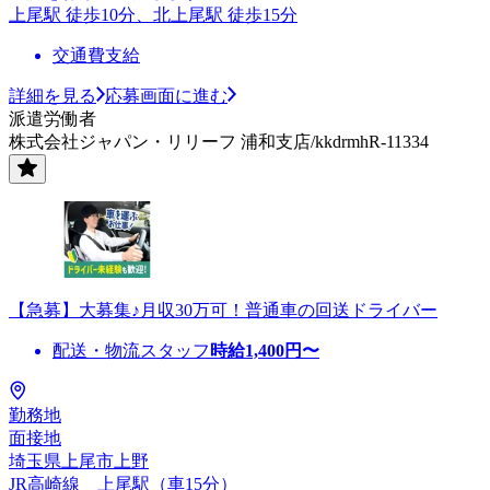
上尾駅 徒歩10分、北上尾駅 徒歩15分
交通費支給
詳細を見る
応募画面に進む
派遣労働者
株式会社ジャパン・リリーフ 浦和支店/kkdrmhR-11334
【急募】大募集♪月収30万可！普通車の回送ドライバー
配送・物流スタッフ
時給
1,400
円〜
勤務地
面接地
埼玉県上尾市上野
JR高崎線 上尾駅（車15分）