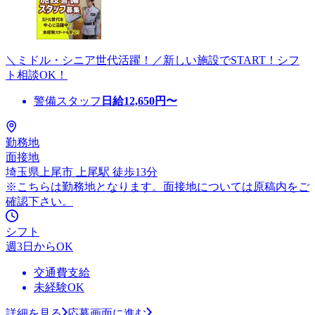
＼ミドル・シニア世代活躍！／新しい施設でSTART！シフ
ト相談OK！
警備スタッフ
日給
12,650
円〜
勤務地
面接地
埼玉県上尾市 上尾駅 徒歩13分
※こちらは勤務地となります。面接地については原稿内をご
確認下さい。
シフト
週3日からOK
交通費支給
未経験OK
詳細を見る
応募画面に進む