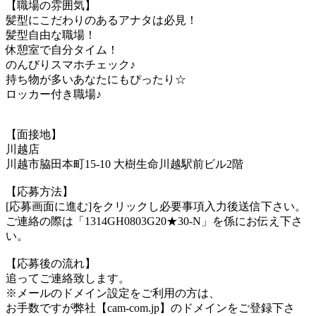
【職場の雰囲気】
髪型にこだわりのあるアナタは必見！
髪型自由な職場！
休憩室で自分タイム！
のんびりスマホチェック♪
持ち物が多いあなたにもぴったり☆
ロッカー付き職場♪
【面接地】
川越店
川越市脇田本町15-10 大樹生命川越駅前ビル2階
【応募方法】
[応募画面に進む]をクリックし必要事項入力後送信下さい。
ご連絡の際は「1314GH0803G20★30-N」を係にお伝え下さ
い。
【応募後の流れ】
追ってご連絡致します。
※メールのドメイン設定をご利用の方は、
お手数ですが弊社【cam-com.jp】のドメインをご登録下さ