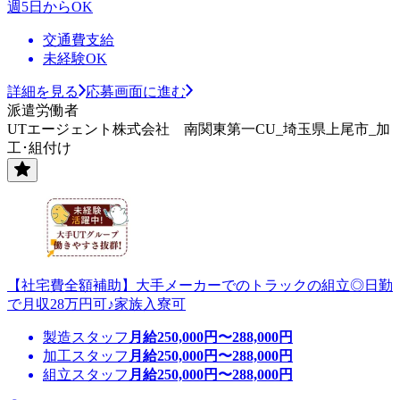
週5日からOK
交通費支給
未経験OK
詳細を見る
応募画面に進む
派遣労働者
UTエージェント株式会社 南関東第一CU_埼玉県上尾市_加
工･組付け
【社宅費全額補助】大手メーカーでのトラックの組立◎日勤
で月収28万円可♪家族入寮可
製造スタッフ
月給
250,000
円〜
288,000
円
加工スタッフ
月給
250,000
円〜
288,000
円
組立スタッフ
月給
250,000
円〜
288,000
円