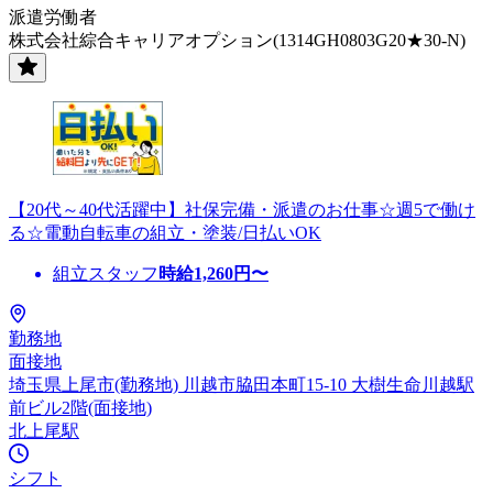
派遣労働者
株式会社綜合キャリアオプション(1314GH0803G20★30-N)
【20代～40代活躍中】社保完備・派遣のお仕事☆週5で働け
る☆電動自転車の組立・塗装/日払いOK
組立スタッフ
時給
1,260
円〜
勤務地
面接地
埼玉県上尾市(勤務地) 川越市脇田本町15-10 大樹生命川越駅
前ビル2階(面接地)
北上尾駅
シフト