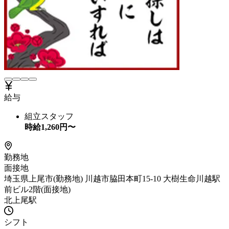
給与
組立スタッフ
時給
1,260
円〜
勤務地
面接地
埼玉県上尾市(勤務地) 川越市脇田本町15-10 大樹生命川越駅
前ビル2階(面接地)
北上尾駅
シフト