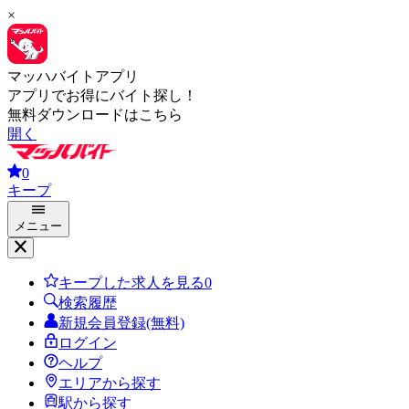
×
マッハバイトアプリ
アプリでお得にバイト探し！
無料ダウンロードはこちら
開く
0
キープ
メニュー
キープした求人を見る
0
検索履歴
新規会員登録(無料)
ログイン
ヘルプ
エリアから探す
駅から探す