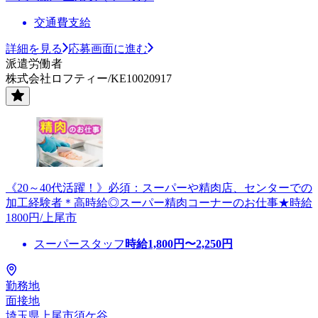
交通費支給
詳細を見る
応募画面に進む
派遣労働者
株式会社ロフティー/KE10020917
《20～40代活躍！》必須：スーパーや精肉店、センターでの
加工経験者＊高時給◎スーパー精肉コーナーのお仕事★時給
1800円/上尾市
スーパースタッフ
時給
1,800
円〜
2,250
円
勤務地
面接地
埼玉県上尾市須ケ谷