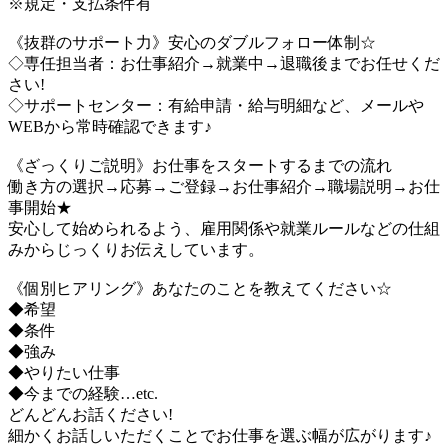
※規定・支払条件有
《抜群のサポート力》安心のダブルフォロー体制☆
◇専任担当者：お仕事紹介→就業中→退職後までお任せくだ
さい!
◇サポートセンター：有給申請・給与明細など、メールや
WEBから常時確認できます♪
《ざっくりご説明》お仕事をスタートするまでの流れ
働き方の選択→応募→ご登録→お仕事紹介→職場説明→お仕
事開始★
安心して始められるよう、雇用関係や就業ルールなどの仕組
みからじっくりお伝えしています。
《個別ヒアリング》あなたのことを教えてください☆
◆希望
◆条件
◆強み
◆やりたい仕事
◆今までの経験…etc.
どんどんお話ください!
細かくお話しいただくことでお仕事を選ぶ幅が広がります♪