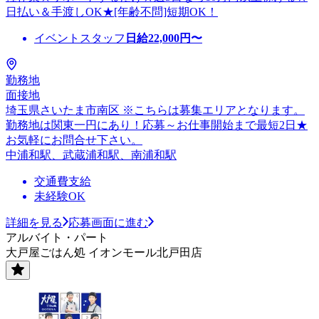
日払い＆手渡しOK★[年齢不問]短期OK！
イベントスタッフ
日給
22,000
円〜
勤務地
面接地
埼玉県さいたま市南区 ※こちらは募集エリアとなります。
勤務地は関東一円にあり！応募～お仕事開始まで最短2日★
お気軽にお問合せ下さい。
中浦和駅、武蔵浦和駅、南浦和駅
交通費支給
未経験OK
詳細を見る
応募画面に進む
アルバイト・パート
大戸屋ごはん処 イオンモール北戸田店