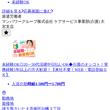
未経験OK
詳細を見る
応募画面に進む
派遣労働者
マンパワーグループ株式会社 ケアサービス事業部(介護) 大
宮支店
未経験OK◎20～50代活躍中日払いOK◆介護のオシゴト！実
務経験1年以上の方大歓迎！【来社不要！WEB・電話登録Ｏ
Ｋ】
入浴介助
時給
1,500
円〜
1,700
円
勤務地
面接地
埼玉県さいたま市南区白幡３丁目