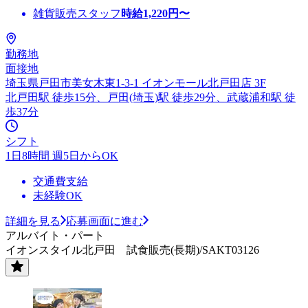
雑貨販売スタッフ
時給
1,220
円〜
勤務地
面接地
埼玉県戸田市美女木東1-3-1 イオンモール北戸田店 3F
北戸田駅 徒歩15分、戸田(埼玉)駅 徒歩29分、武蔵浦和駅 徒
歩37分
シフト
1日8時間 週5日からOK
交通費支給
未経験OK
詳細を見る
応募画面に進む
アルバイト・パート
イオンスタイル北戸田 試食販売(長期)/SAKT03126