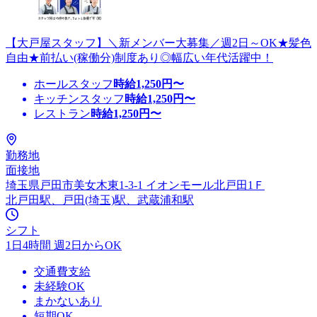
【大戸屋スタッフ】＼新メンバー大募集／週2日～OK★髪色
自由★前払い(稼働分)制度あり◎幅広い年代活躍中！
ホールスタッフ
時給
1,250
円〜
キッチンスタッフ
時給
1,250
円〜
レストラン
時給
1,250
円〜
勤務地
面接地
埼玉県戸田市美女木東1-3-1 イオンモール北戸田1Ｆ
北戸田駅、戸田(埼玉)駅、武蔵浦和駅
シフト
1日4時間 週2日からOK
交通費支給
未経験OK
まかないあり
短期OK