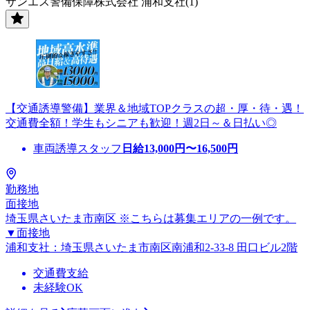
サンエス警備保障株式会社 浦和支社(1)
【交通誘導警備】業界＆地域TOPクラスの超・厚・待・遇！
交通費全額！学生もシニアも歓迎！週2日～＆日払い◎
車両誘導スタッフ
日給
13,000
円〜
16,500
円
勤務地
面接地
埼玉県さいたま市南区 ※こちらは募集エリアの一例です。
▼面接地
浦和支社：埼玉県さいたま市南区南浦和2-33-8 田口ビル2階
交通費支給
未経験OK