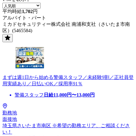
平均時給
1,702
円
アルバイト・パート
ミカドセキュリティー株式会社 南浦和支社（さいたま市南
区）(5465584)
まずは週1日から始める警備スタッフ／未経験9割／正社員登
用実績あり／日払いOK／採用率91％
警備スタッフ
日給
11,000
円〜
13,000
円
勤務地
面接地
埼玉県さいたま市南区 ※希望の勤務エリア、ご相談くださ
い！