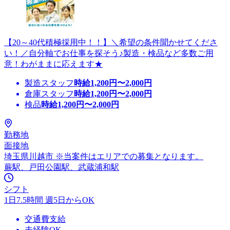
【20～40代積極採用中！！】＼希望の条件聞かせてくださ
い！／自分軸でお仕事を探そう♪製造・検品など多数ご用
意！わがままに応えます★
製造スタッフ
時給
1,200
円〜
2,000
円
倉庫スタッフ
時給
1,200
円〜
2,000
円
検品
時給
1,200
円〜
2,000
円
勤務地
面接地
埼玉県川越市 ※当案件はエリアでの募集となります。
蕨駅、戸田公園駅、武蔵浦和駅
シフト
1日7.5時間 週5日からOK
交通費支給
未経験OK