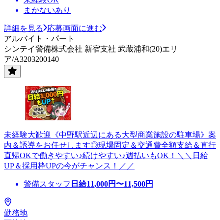
まかないあり
詳細を見る
応募画面に進む
アルバイト・パート
シンテイ警備株式会社 新宿支社 武蔵浦和(20)エリ
ア/A3203200140
未経験大歓迎《中野駅近辺にある大型商業施設の駐車場》案
内＆誘導をお任せします◎現場固定＆交通費全額支給＆直行
直帰OKで働きやすい♪続けやすい♪週払いもOK！＼＼日給
UP＆採用枠UPの今がチャンス！／／
警備スタッフ
日給
11,000
円〜
11,500
円
勤務地