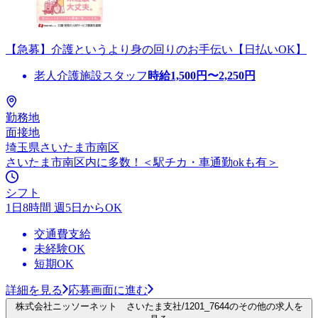
【急募】介護というより身の回りのお手伝い【日払いOK】
老人介護施設スタッフ
時給
1,500
円〜
2,250
円
勤務地
面接地
埼玉県さいたま市南区
さいたま市南区内に多数！＜駅チカ・車通勤okも有＞
シフト
1日8時間 週5日からOK
交通費支給
未経験OK
短期OK
詳細を見る
応募画面に進む
株式会社ニッソーネット さいたま支社/1201_7644のその他の求人を