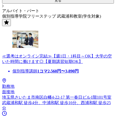
見る
アルバイト・パート
個別指導学院フリーステップ 武蔵浦和教室(学生対象)
≪選考はオンライン完結≫【週1日・1科目～OK】大学の空
いた時間に働けます◎【夏期講習短期OK】
個別指導講師
1コマ
2,560
円〜
3,890
円
勤務地
面接地
埼玉県さいたま市南区白幡4-22-17 第一春日ビル1階101号室
武蔵浦和駅 徒歩4分、中浦和駅 徒歩16分、西浦和駅 徒歩25
分