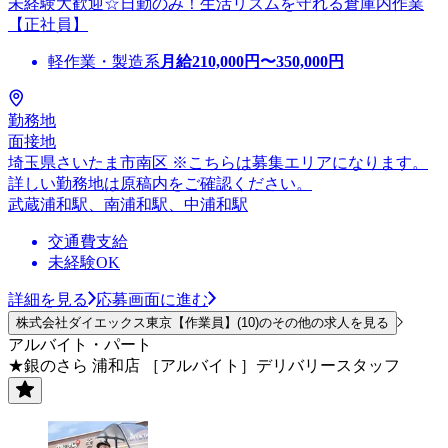
未経験大歓迎☆日勤のみ！生活リズムを守れる倉庫内作業
【正社員】
軽作業・製造系
月給
210,000
円〜
350,000
円
勤務地
面接地
埼玉県さいたま市南区 ※こちらは募集エリアになります。
詳しい勤務地は原稿内をご確認ください。
武蔵浦和駅、南浦和駅、中浦和駅
交通費支給
未経験OK
詳細を見る
応募画面に進む
株式会社ダイエックス東京【作業員】(10)のその他の求人を見る
アルバイト・パート
★銀のさら 浦和店 ［アルバイト］デリバリースタッフ