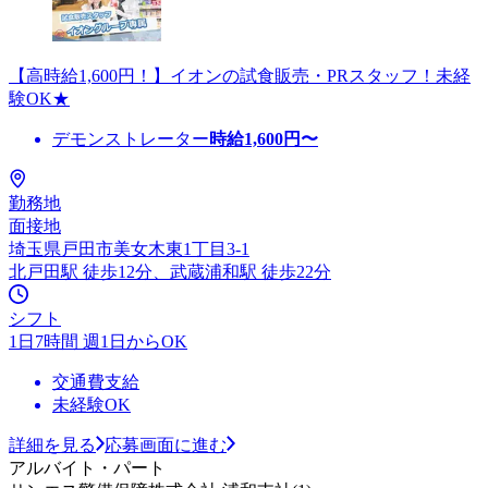
【高時給1,600円！】イオンの試食販売・PRスタッフ！未経
験OK★
デモンストレーター
時給
1,600
円〜
勤務地
面接地
埼玉県戸田市美女木東1丁目3-1
北戸田駅 徒歩12分、武蔵浦和駅 徒歩22分
シフト
1日7時間 週1日からOK
交通費支給
未経験OK
詳細を見る
応募画面に進む
アルバイト・パート