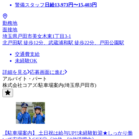
警備スタッフ
日給
13,973
円〜
15,403
円
勤務地
面接地
埼玉県戸田市美女木東1丁目3-1
北戸田駅 徒歩12分、武蔵浦和駅 徒歩22分、戸田公園駅
交通費支給
未経験OK
詳細を見る
応募画面に進む
アルバイト・パート
株式会社コアズ/駐車場案内(埼玉県戸田市)
【駐車場案内】 土日祝は給与UP!!未経験歓迎★しっかり働