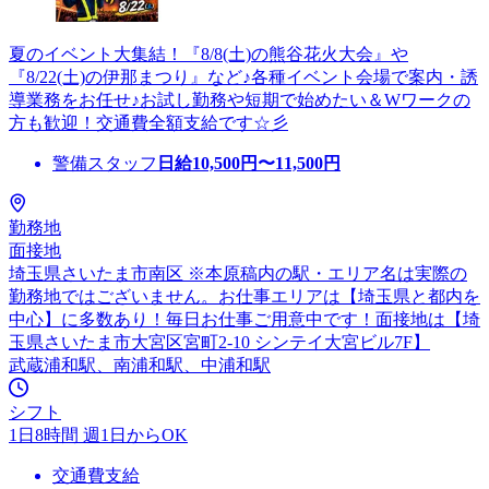
夏のイベント大集結！『8/8(土)の熊谷花火大会』や
『8/22(土)の伊那まつり』など♪各種イベント会場で案内・誘
導業務をお任せ♪お試し勤務や短期で始めたい＆Wワークの
方も歓迎！交通費全額支給です☆彡
警備スタッフ
日給
10,500
円〜
11,500
円
勤務地
面接地
埼玉県さいたま市南区 ※本原稿内の駅・エリア名は実際の
勤務地ではございません。お仕事エリアは【埼玉県と都内を
中心】に多数あり！毎日お仕事ご用意中です！面接地は【埼
玉県さいたま市大宮区宮町2-10 シンテイ大宮ビル7F】
武蔵浦和駅、南浦和駅、中浦和駅
シフト
1日8時間 週1日からOK
交通費支給