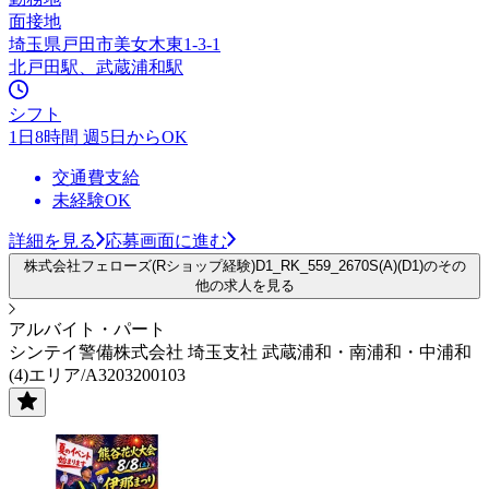
面接地
埼玉県戸田市美女木東1-3-1
北戸田駅、武蔵浦和駅
シフト
1日8時間 週5日からOK
交通費支給
未経験OK
詳細を見る
応募画面に進む
株式会社フェローズ(Rショップ経験)D1_RK_559_2670S(A)(D1)のその
他の求人を見る
アルバイト・パート
シンテイ警備株式会社 埼玉支社 武蔵浦和・南浦和・中浦和
(4)エリア/A3203200103