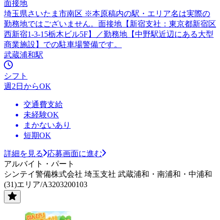
面接地
埼玉県さいたま市南区 ※本原稿内の駅・エリア名は実際の
勤務地ではございません。面接地【新宿支社：東京都新宿区
西新宿1-3-15栃木ビル5F】／勤務地【中野駅近辺にある大型
商業施設】での駐車場警備です。
武蔵浦和駅
シフト
週2日からOK
交通費支給
未経験OK
まかないあり
短期OK
詳細を見る
応募画面に進む
アルバイト・パート
シンテイ警備株式会社 埼玉支社 武蔵浦和・南浦和・中浦和
(31)エリア/A3203200103