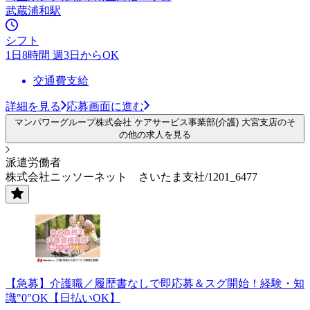
武蔵浦和駅
シフト
1日8時間 週3日からOK
交通費支給
詳細を見る
応募画面に進む
マンパワーグループ株式会社 ケアサービス事業部(介護) 大宮支店のそ
の他の求人を見る
派遣労働者
株式会社ニッソーネット さいたま支社/1201_6477
【急募】介護職／履歴書なしで即応募＆スグ開始！経験・知
識"0"OK【日払いOK】