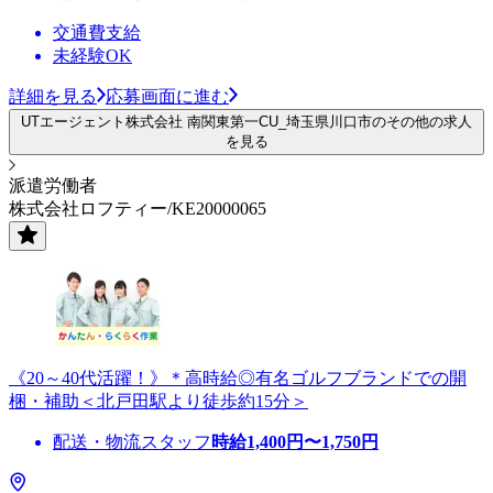
交通費支給
未経験OK
詳細を見る
応募画面に進む
UTエージェント株式会社 南関東第一CU_埼玉県川口市のその他の求人
を見る
派遣労働者
株式会社ロフティー/KE20000065
《20～40代活躍！》＊高時給◎有名ゴルフブランドでの開
梱・補助＜北戸田駅より徒歩約15分＞
配送・物流スタッフ
時給
1,400
円〜
1,750
円