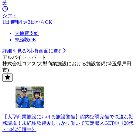
分
シフト
1日4時間 週3日からOK
交通費支給
未経験OK
詳細を見る
応募画面に進む
アルバイト・パート
株式会社コアズ/大型商業施設における施設警備(埼玉県戸田
市)
【大型商業施設における施設警備】館内空調完備で快適な勤
務環境！未経験歓迎★しっかり働いて安定収入GET◎《20代
～50代活躍中》