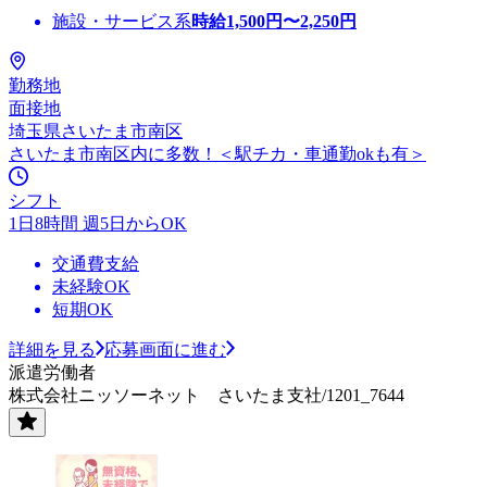
施設・サービス系
時給
1,500
円〜
2,250
円
勤務地
面接地
埼玉県さいたま市南区
さいたま市南区内に多数！＜駅チカ・車通勤okも有＞
シフト
1日8時間 週5日からOK
交通費支給
未経験OK
短期OK
詳細を見る
応募画面に進む
派遣労働者
株式会社ニッソーネット さいたま支社/1201_7644