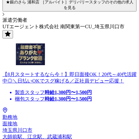
★銀のさら 浦和店 ［アルバイト］デリバリースタッフのその他の求人
を見る
派遣労働者
UTエージェント株式会社 南関東第一CU_埼玉県川口市
【8月スタートするなら今！】即日面接OK！20代～40代活躍
中◎＼日払いOKでスグ稼げる／正社員デビュー応援！
製造スタッフ
時給
1,300
円〜
1,500
円
梱包スタッフ
時給
1,300
円〜
1,500
円
勤務地
面接地
埼玉県川口市
大師前駅、江北駅、武蔵浦和駅