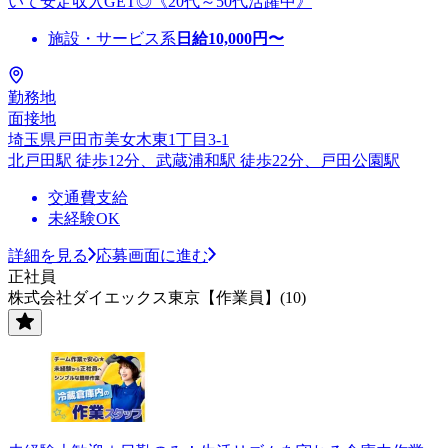
いて安定収入GET◎《20代～50代活躍中》
施設・サービス系
日給
10,000
円〜
勤務地
面接地
埼玉県戸田市美女木東1丁目3-1
北戸田駅 徒歩12分、武蔵浦和駅 徒歩22分、戸田公園駅
交通費支給
未経験OK
詳細を見る
応募画面に進む
正社員
株式会社ダイエックス東京【作業員】(10)