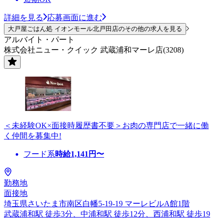
詳細を見る
応募画面に進む
大戸屋ごはん処 イオンモール北戸田店のその他の求人を見る
アルバイト・パート
株式会社ニュー・クイック 武蔵浦和マーレ店(3208)
＜未経験OK×面接時履歴書不要＞お肉の専門店で一緒に働
く仲間を募集中!
フード系
時給
1,141
円〜
勤務地
面接地
埼玉県さいたま市南区白幡5-19-19 マーレビルA館1階
武蔵浦和駅 徒歩3分、中浦和駅 徒歩12分、西浦和駅 徒歩19