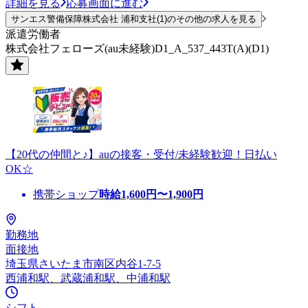
詳細を見る
応募画面に進む
サンエス警備保障株式会社 浦和支社(1)のその他の求人を見る
派遣労働者
株式会社フェローズ(au未経験)D1_A_537_443T(A)(D1)
【20代の仲間と♪】auの接客・受付/未経験歓迎！日払い
OK☆
携帯ショップ
時給
1,600
円〜
1,900
円
勤務地
面接地
埼玉県さいたま市南区内谷1-7-5
西浦和駅、武蔵浦和駅、中浦和駅
シフト