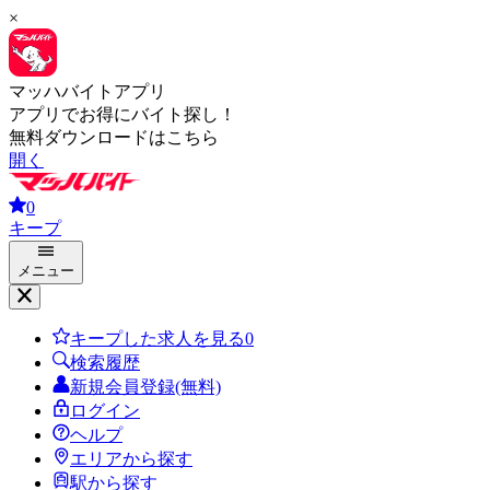
×
マッハバイトアプリ
アプリでお得にバイト探し！
無料ダウンロードはこちら
開く
0
キープ
メニュー
キープした求人を見る
0
検索履歴
新規会員登録(無料)
ログイン
ヘルプ
エリアから探す
駅から探す