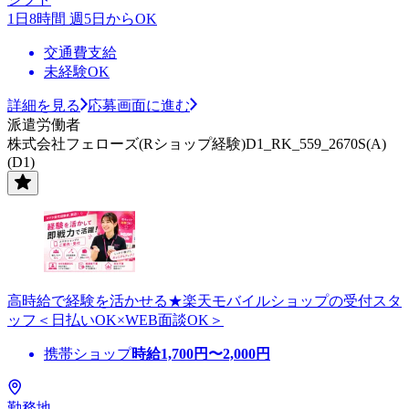
1日8時間 週5日からOK
交通費支給
未経験OK
詳細を見る
応募画面に進む
派遣労働者
株式会社フェローズ(Rショップ経験)D1_RK_559_2670S(A)
(D1)
高時給で経験を活かせる★楽天モバイルショップの受付スタ
ッフ＜日払いOK×WEB面談OK＞
携帯ショップ
時給
1,700
円〜
2,000
円
勤務地