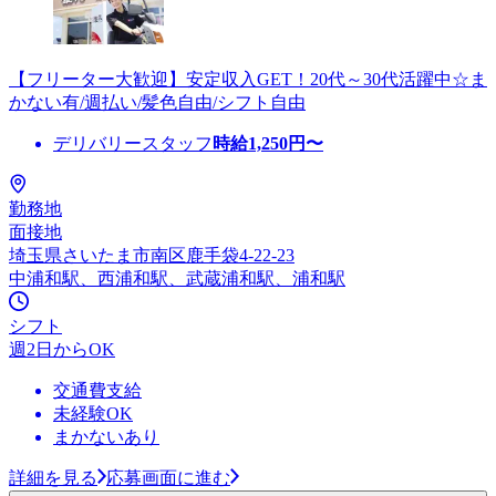
【フリーター大歓迎】安定収入GET！20代～30代活躍中☆ま
かない有/週払い/髪色自由/シフト自由
デリバリースタッフ
時給
1,250
円〜
勤務地
面接地
埼玉県さいたま市南区鹿手袋4-22-23
中浦和駅、西浦和駅、武蔵浦和駅、浦和駅
シフト
週2日からOK
交通費支給
未経験OK
まかないあり
詳細を見る
応募画面に進む