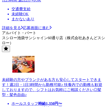
1日3時間 週2日からOK
交通費支給
未経験OK
まかないあり
詳細を見る
応募画面に進む
アルバイト・パート
スシロー池袋サンシャイン60通り店（株式会社あきんどスシ
ロー）
未経験の方やブランクがある方も安心してスタートできま
す！週2日・1日3時間から勤務可能♪ 扶養内での勤務も歓迎
しておりますので、シフトはお気軽にご相談ください◎髪
型・髪色自由♪
ホールスタッフ
時給
1,350
円〜