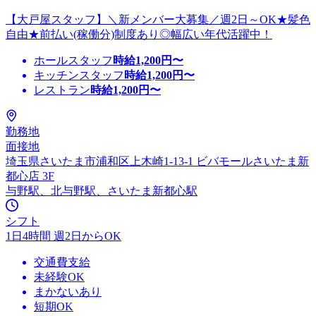
【大戸屋スタッフ】＼新メンバー大募集／週2日～OK★髪色
自由★前払い(稼働分)制度あり◎幅広い年代活躍中！
ホールスタッフ
時給
1,200
円〜
キッチンスタッフ
時給
1,200
円〜
レストラン
時給
1,200
円〜
勤務地
面接地
埼玉県さいたま市浦和区上木崎1-13-1 ビバモールさいたま新
都心店 3F
与野駅、北与野駅、さいたま新都心駅
シフト
1日4時間 週2日からOK
交通費支給
未経験OK
まかないあり
短期OK