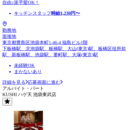
自由♪派手髪OK！
キッチンスタッフ
時給
1,230
円〜
勤務地
面接地
東京都豊島区池袋本町1-46-4 福島ビル1階
下板橋駅、北池袋駅、板橋駅、大山(東京)駅、板橋区役所前
駅、新板橋駅、池袋駅、要町駅、大塚(東京)駅
未経験OK
まかないあり
詳細を見る
応募画面に進む
アルバイト・パート
KUSHI ハゲ天 池袋東武店