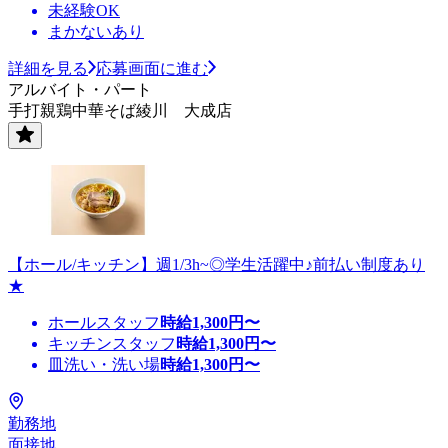
未経験OK
まかないあり
詳細を見る
応募画面に進む
アルバイト・パート
手打親鶏中華そば綾川 大成店
【ホール/キッチン】週1/3h~◎学生活躍中♪前払い制度あり
★
ホールスタッフ
時給
1,300
円〜
キッチンスタッフ
時給
1,300
円〜
皿洗い・洗い場
時給
1,300
円〜
勤務地
面接地