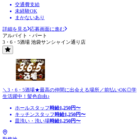
交通費支給
未経験OK
まかないあり
詳細を見る
応募画面に進む
アルバイト・パート
3・6・5酒場 池袋サンシャイン通り店
＼3・6・5酒場★最高の仲間に出会える場所／前払いOK◎学
生活躍中！髪色自由♪
ホールスタッフ
時給
1,250
円〜
キッチンスタッフ
時給
1,250
円〜
皿洗い・洗い場
時給
1,250
円〜