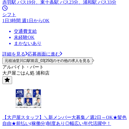
赤羽駅 バス19分、東十条駅 バス23分、浦和駅 バス33分
シフト
1日3時間 週1日からOK
交通費支給
未経験OK
まかないあり
詳細を見る
応募画面に進む
元祖油堂川口駅前店_03[250]のその他の求人を見る
アルバイト・パート
大戸屋ごはん処 浦和店
【大戸屋スタッフ】＼新メンバー大募集／週2日～OK★髪色
自由★前払い(稼働分)制度あり◎幅広い年代活躍中！