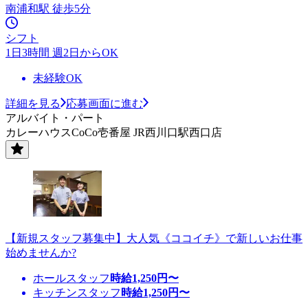
南浦和駅 徒歩5分
シフト
1日3時間 週2日からOK
未経験OK
詳細を見る
応募画面に進む
アルバイト・パート
カレーハウスCoCo壱番屋 JR西川口駅西口店
【新規スタッフ募集中】大人気《ココイチ》で新しいお仕事
始めませんか?
ホールスタッフ
時給
1,250
円〜
キッチンスタッフ
時給
1,250
円〜