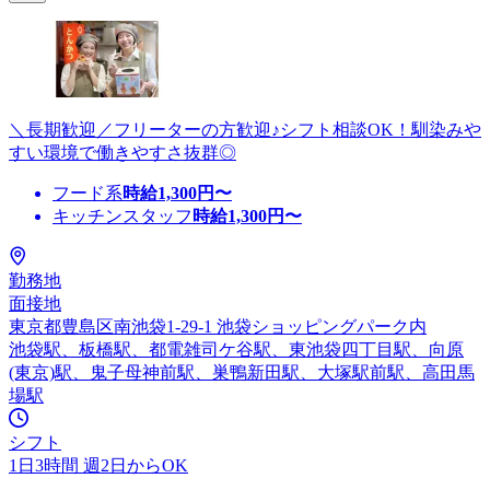
＼長期歓迎／フリーターの方歓迎♪シフト相談OK！馴染みや
すい環境で働きやすさ抜群◎
フード系
時給
1,300
円〜
キッチンスタッフ
時給
1,300
円〜
勤務地
面接地
東京都豊島区南池袋1-29-1 池袋ショッピングパーク内
池袋駅、板橋駅、都電雑司ケ谷駅、東池袋四丁目駅、向原
(東京)駅、鬼子母神前駅、巣鴨新田駅、大塚駅前駅、高田馬
場駅
シフト
1日3時間 週2日からOK