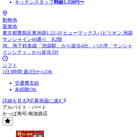
キッチンスタッフ
時給
1,350
円〜
勤務地
面接地
東京都豊島区東池袋1-22-10 ヒューマックスパビリオン 池袋
サンシャイン60通り B2階
JR、地下鉄各線「池袋駅」から徒歩4分、バス停「サンシャ
インシティ」から徒歩3分
シフト
1日3時間 週2日からOK
交通費支給
未経験OK
詳細を見る
応募画面に進む
アルバイト・パート
かっぱ寿司 南池袋店