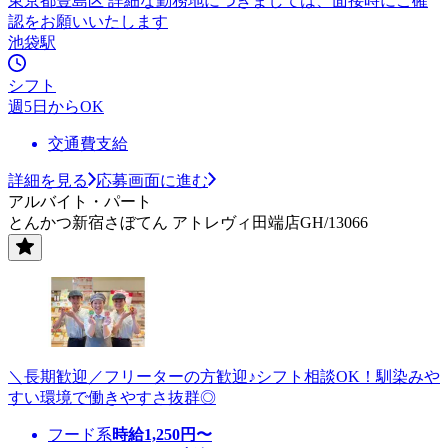
東京都豊島区 詳細な勤務地につきましては、面接時にご確
認をお願いいたします
池袋駅
シフト
週5日からOK
交通費支給
詳細を見る
応募画面に進む
アルバイト・パート
とんかつ新宿さぼてん アトレヴィ田端店GH/13066
＼長期歓迎／フリーターの方歓迎♪シフト相談OK！馴染みや
すい環境で働きやすさ抜群◎
フード系
時給
1,250
円〜