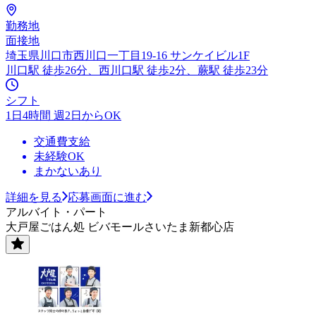
勤務地
面接地
埼玉県川口市西川口一丁目19-16 サンケイビル1F
川口駅 徒歩26分、西川口駅 徒歩2分、蕨駅 徒歩23分
シフト
1日4時間 週2日からOK
交通費支給
未経験OK
まかないあり
詳細を見る
応募画面に進む
アルバイト・パート
大戸屋ごはん処 ビバモールさいたま新都心店