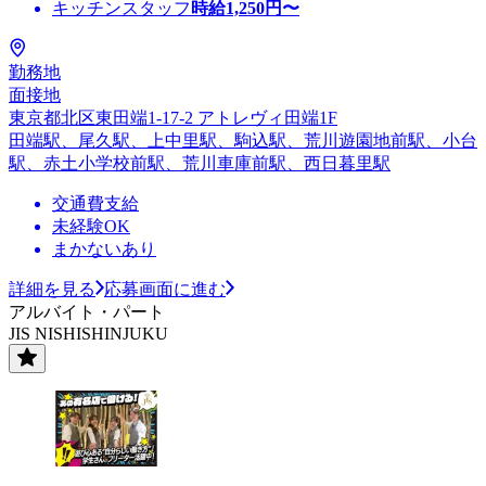
キッチンスタッフ
時給
1,250
円〜
勤務地
面接地
東京都北区東田端1-17-2 アトレヴィ田端1F
田端駅、尾久駅、上中里駅、駒込駅、荒川遊園地前駅、小台
駅、赤土小学校前駅、荒川車庫前駅、西日暮里駅
交通費支給
未経験OK
まかないあり
詳細を見る
応募画面に進む
アルバイト・パート
JIS NISHISHINJUKU