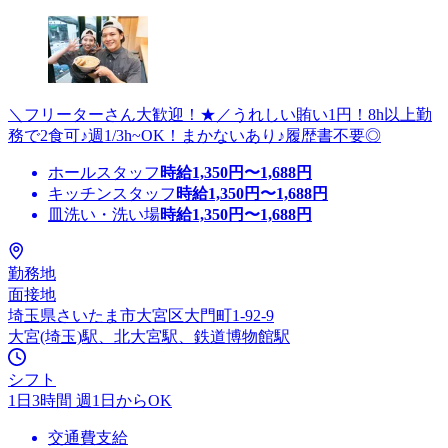
＼フリーターさん大歓迎！★／うれしい賄い1円！8h以上勤
務で2食可♪週1/3h~OK！まかないあり♪履歴書不要◎
ホールスタッフ
時給
1,350
円〜
1,688
円
キッチンスタッフ
時給
1,350
円〜
1,688
円
皿洗い・洗い場
時給
1,350
円〜
1,688
円
勤務地
面接地
埼玉県さいたま市大宮区大門町1-92-9
大宮(埼玉)駅、北大宮駅、鉄道博物館駅
シフト
1日3時間 週1日からOK
交通費支給