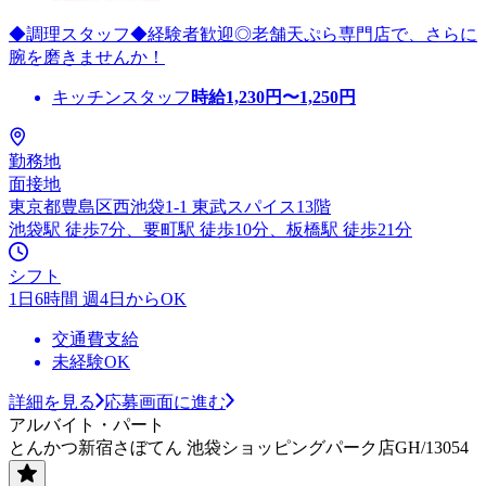
◆調理スタッフ◆経験者歓迎◎老舗天ぷら専門店で、さらに
腕を磨きませんか！
キッチンスタッフ
時給
1,230
円〜
1,250
円
勤務地
面接地
東京都豊島区西池袋1-1 東武スパイス13階
池袋駅 徒歩7分、要町駅 徒歩10分、板橋駅 徒歩21分
シフト
1日6時間 週4日からOK
交通費支給
未経験OK
詳細を見る
応募画面に進む
アルバイト・パート
とんかつ新宿さぼてん 池袋ショッピングパーク店GH/13054