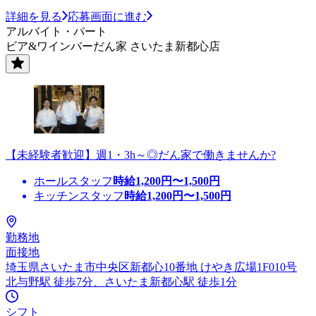
詳細を見る
応募画面に進む
アルバイト・パート
ビア&ワインバーだん家 さいたま新都心店
【未経験者歓迎】週1・3h～◎だん家で働きませんか?
ホールスタッフ
時給
1,200
円〜
1,500
円
キッチンスタッフ
時給
1,200
円〜
1,500
円
勤務地
面接地
埼玉県さいたま市中央区新都心10番地 けやき広場1F010号
北与野駅 徒歩7分、さいたま新都心駅 徒歩1分
シフト