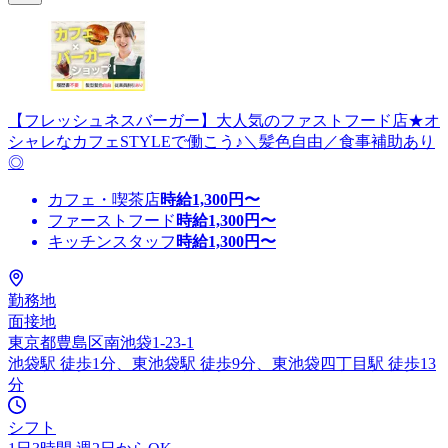
【フレッシュネスバーガー】大人気のファストフード店★オ
シャレなカフェSTYLEで働こう♪＼髪色自由／食事補助あり
◎
カフェ・喫茶店
時給
1,300
円〜
ファーストフード
時給
1,300
円〜
キッチンスタッフ
時給
1,300
円〜
勤務地
面接地
東京都豊島区南池袋1-23-1
池袋駅 徒歩1分、東池袋駅 徒歩9分、東池袋四丁目駅 徒歩13
分
シフト