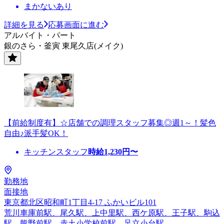
まかないあり
詳細を見る
応募画面に進む
アルバイト・パート
銀のさら・釜寅 東尾久店(メイク)
【前給制度有】☆店舗での調理スタッフ募集◎週1～！髪色
自由♪派手髪OK！
キッチンスタッフ
時給
1,230
円〜
勤務地
面接地
東京都北区昭和町1丁目4-17 ふかいビル101
荒川車庫前駅、尾久駅、上中里駅、西ケ原駅、王子駅、駒込
駅、熊野前駅、赤土小学校前駅、足立小台駅