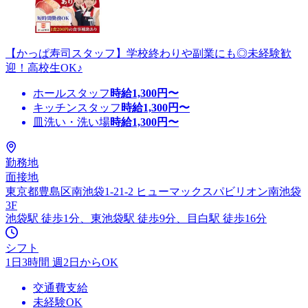
【かっぱ寿司スタッフ】学校終わりや副業にも◎未経験歓
迎！高校生OK♪
ホールスタッフ
時給
1,300
円〜
キッチンスタッフ
時給
1,300
円〜
皿洗い・洗い場
時給
1,300
円〜
勤務地
面接地
東京都豊島区南池袋1-21-2 ヒューマックスパビリオン南池袋
3F
池袋駅 徒歩1分、東池袋駅 徒歩9分、目白駅 徒歩16分
シフト
1日3時間 週2日からOK
交通費支給
未経験OK