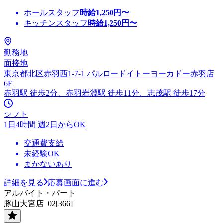
ホールスタッフ
時給
1,250
円〜
キッチンスタッフ
時給
1,250
円〜
勤務地
面接地
東京都北区赤羽西1-7-1 パルロードイトーヨーカドー赤羽店
6F
赤羽駅 徒歩2分、赤羽岩淵駅 徒歩11分、志茂駅 徒歩17分
シフト
1日4時間 週2日からOK
交通費支給
未経験OK
まかないあり
詳細を見る
応募画面に進む
アルバイト・パート
豚山大宮店_02[366]