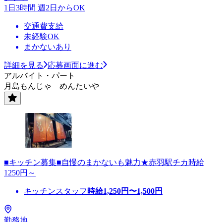
1日3時間 週2日からOK
交通費支給
未経験OK
まかないあり
詳細を見る
応募画面に進む
アルバイト・パート
月島もんじゃ めんたいや
■キッチン募集■自慢のまかないも魅力★赤羽駅チカ時給
1250円～
キッチンスタッフ
時給
1,250
円〜
1,500
円
勤務地