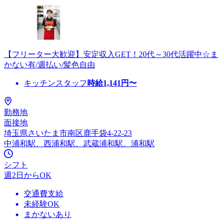
【フリーター大歓迎】安定収入GET！20代～30代活躍中☆ま
かない有/週払い/髪色自由
キッチンスタッフ
時給
1,141
円〜
勤務地
面接地
埼玉県さいたま市南区鹿手袋4-22-23
中浦和駅、西浦和駅、武蔵浦和駅、浦和駅
シフト
週2日からOK
交通費支給
未経験OK
まかないあり