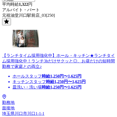
平均時給
1,322
円
アルバイト・パート
元祖油堂川口駅前店_03[250]
【ランチタイム採用強化中】ホール・キッチン★ランチタイ
ム採用強化中！ランチ3hだけサクッと◎、お昼だけの短時間
勤務で家庭との両立♪
ホールスタッフ
時給
1,250
円〜
1,625
円
キッチンスタッフ
時給
1,250
円〜
1,625
円
皿洗い・洗い場
時給
1,250
円〜
1,625
円
勤務地
面接地
埼玉県川口市川口1-1-1