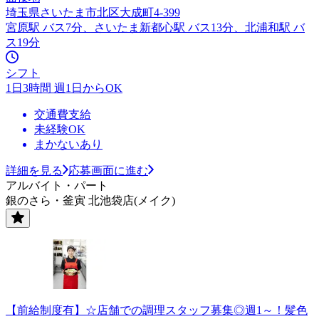
埼玉県さいたま市北区大成町4-399
宮原駅 バス7分、さいたま新都心駅 バス13分、北浦和駅 バ
ス19分
シフト
1日3時間 週1日からOK
交通費支給
未経験OK
まかないあり
詳細を見る
応募画面に進む
アルバイト・パート
銀のさら・釜寅 北池袋店(メイク)
【前給制度有】☆店舗での調理スタッフ募集◎週1～！髪色