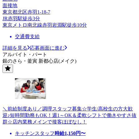
面接地
東京都北区赤羽1-18-7
JR赤羽駅徒歩3分
東京メトロ南北線赤羽岩淵駅徒歩10分
交通費支給
詳細を見る
応募画面に進む
アルバイト・パート
銀のさら・釜寅 新都心店(メイク)
＼前給制度あり／調理スタッフ募集☆学生/高校生の方大歓
迎♪短時間勤務もOK！週1～OK＆柔軟シフトで働きやすさ抜
群☆店内業務メインで接客ほぼなし！
キッチンスタッフ
時給
1,150
円〜