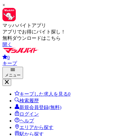
×
マッハバイトアプリ
アプリでお得にバイト探し！
無料ダウンロードはこちら
開く
0
キープ
メニュー
キープした求人を見る
0
検索履歴
新規会員登録(無料)
ログイン
ヘルプ
エリアから探す
駅から探す