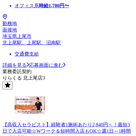
オフィス系
時給
1,700
円〜
勤務地
面接地
埼玉県上尾市
北上尾駅、上尾駅、沼南駅
交通費支給
詳細を見る
応募画面に進む
業務委託契約
りらくる 北上尾店3
【高収入セラピスト】経験者1施術あたり2,840円～！最短3
日で入店可能☆Wワーク＆短時間入店もOK☆週1日～1時間