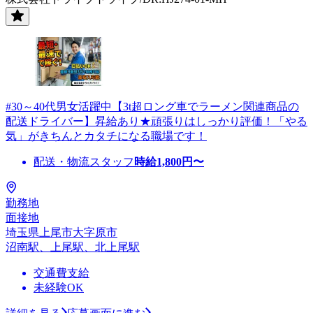
#30～40代男女活躍中【3t超ロング車でラーメン関連商品の
配送ドライバー】昇給あり★頑張りはしっかり評価！「やる
気」がきちんとカタチになる職場です！
配送・物流スタッフ
時給
1,800
円〜
勤務地
面接地
埼玉県上尾市大字原市
沼南駅、上尾駅、北上尾駅
交通費支給
未経験OK