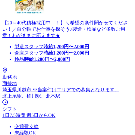
【20～40代積極採用中！！】＼希望の条件聞かせてくださ
い！／自分軸でお仕事を探そう♪製造・検品など多数ご用
意！わがままに応えます★
製造スタッフ
時給
1,200
円〜
2,000
円
倉庫スタッフ
時給
1,200
円〜
2,000
円
検品
時給
1,200
円〜
2,000
円
勤務地
面接地
埼玉県川越市 ※当案件はエリアでの募集となります。
北上尾駅、桶川駅、北本駅
シフト
1日7.5時間 週5日からOK
交通費支給
未経験OK