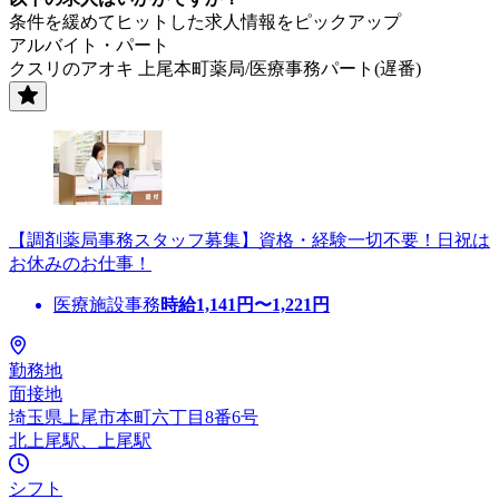
条件を緩めてヒットした求人情報をピックアップ
アルバイト・パート
クスリのアオキ 上尾本町薬局/医療事務パート(遅番)
【調剤薬局事務スタッフ募集】資格・経験一切不要！日祝は
お休みのお仕事！
医療施設事務
時給
1,141
円〜
1,221
円
勤務地
面接地
埼玉県上尾市本町六丁目8番6号
北上尾駅、上尾駅
シフト