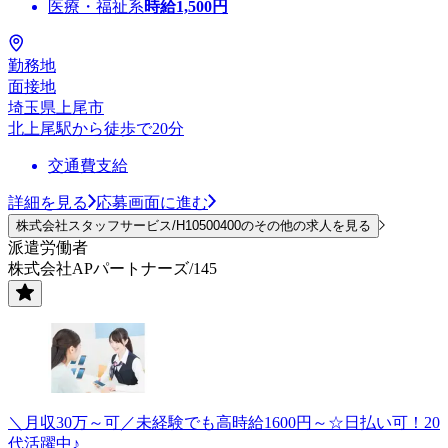
医療・福祉系
時給
1,500
円
勤務地
面接地
埼玉県上尾市
北上尾駅から徒歩で20分
交通費支給
詳細を見る
応募画面に進む
株式会社スタッフサービス/H10500400のその他の求人を見る
派遣労働者
株式会社APパートナーズ/145
＼月収30万～可／未経験でも高時給1600円～☆日払い可！20
代活躍中♪