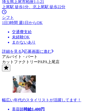
埼玉県上尾市柏座1-1-21
上尾駅 徒歩1分、北上尾駅 徒歩22分
シフト
1日3時間 週1日からOK
交通費支給
未経験OK
まかないあり
詳細を見る
応募画面に進む
アルバイト・パート
カットファクトリーPAPA上尾店
幅広い年代のスタイリストが活躍してます！
美容師
時給
1,400
円