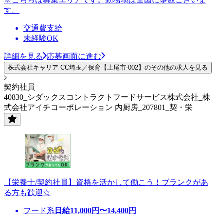
す。
交通費支給
未経験OK
詳細を見る
応募画面に進む
株式会社キャリア CC埼玉／保育【上尾市-002】のその他の求人を見る
契約社員
40830_シダックスコントラクトフードサービス株式会社_株
式会社アイチコーポレーション 内厨房_207801_契・栄
【栄養士/契約社員】資格を活かして働こう！ブランクがあ
る方も歓迎☆
フード系
日給
11,000
円〜
14,400
円