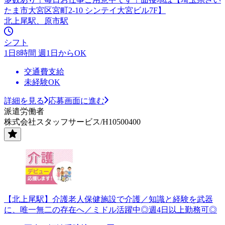
たま市大宮区宮町2-10 シンテイ大宮ビル7F】
北上尾駅、原市駅
シフト
1日8時間 週1日からOK
交通費支給
未経験OK
詳細を見る
応募画面に進む
派遣労働者
株式会社スタッフサービス/H10500400
【北上尾駅】介護老人保健施設で介護／知識と経験を武器
に、唯一無二の存在へ／ミドル活躍中◎週4日以上勤務可◎