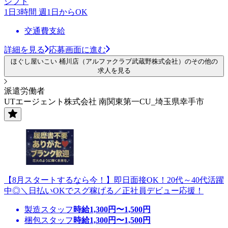
シフト
1日3時間 週1日からOK
交通費支給
詳細を見る
応募画面に進む
ほぐし屋いこい 桶川店（アルファクラブ武蔵野株式会社）のその他の
求人を見る
派遣労働者
UTエージェント株式会社 南関東第一CU_埼玉県幸手市
【8月スタートするなら今！】即日面接OK！20代～40代活躍
中◎＼日払いOKでスグ稼げる／正社員デビュー応援！
製造スタッフ
時給
1,300
円〜
1,500
円
梱包スタッフ
時給
1,300
円〜
1,500
円