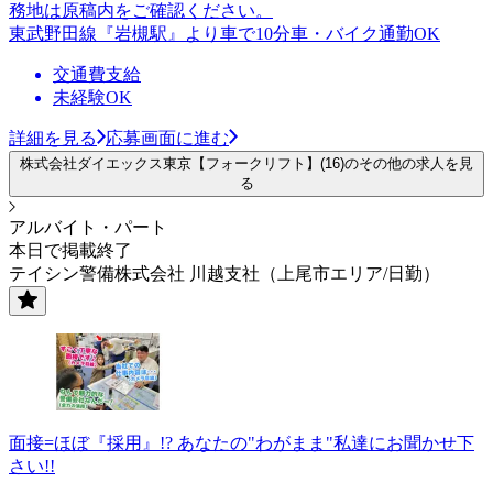
務地は原稿内をご確認ください。
東武野田線『岩槻駅』より車で10分車・バイク通勤OK
交通費支給
未経験OK
詳細を見る
応募画面に進む
株式会社ダイエックス東京【フォークリフト】(16)のその他の求人を見
る
アルバイト・パート
本日で掲載終了
テイシン警備株式会社 川越支社（上尾市エリア/日勤）
面接=ほぼ『採用』!? あなたの"わがまま"私達にお聞かせ下
さい!!