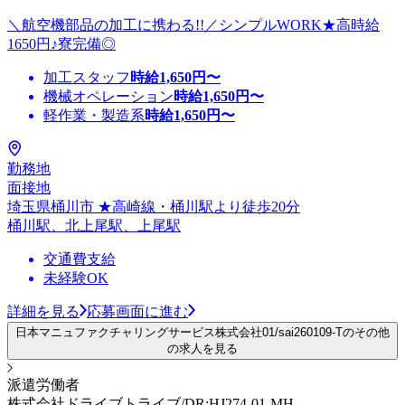
＼航空機部品の加工に携わる!!／シンプルWORK★高時給
1650円♪寮完備◎
加工スタッフ
時給
1,650
円〜
機械オペレーション
時給
1,650
円〜
軽作業・製造系
時給
1,650
円〜
勤務地
面接地
埼玉県桶川市 ★高崎線・桶川駅より徒歩20分
桶川駅、北上尾駅、上尾駅
交通費支給
未経験OK
詳細を見る
応募画面に進む
日本マニュファクチャリングサービス株式会社01/sai260109-Tのその他
の求人を見る
派遣労働者
株式会社ドライブトライブ/DR:HJ274-01-MH