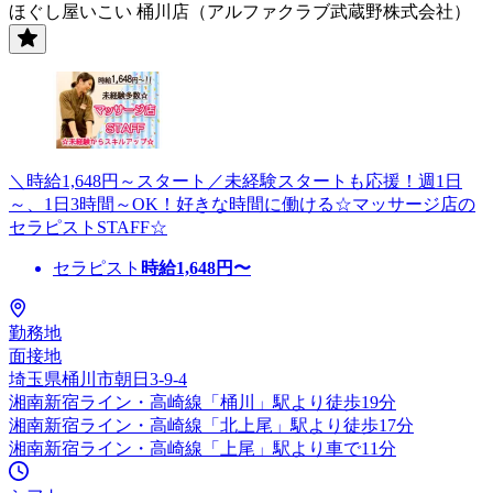
ほぐし屋いこい 桶川店（アルファクラブ武蔵野株式会社）
＼時給1,648円～スタート／未経験スタートも応援！週1日
～、1日3時間～OK！好きな時間に働ける☆マッサージ店の
セラピストSTAFF☆
セラピスト
時給
1,648
円〜
勤務地
面接地
埼玉県桶川市朝日3-9-4
湘南新宿ライン・高崎線「桶川」駅より徒歩19分
湘南新宿ライン・高崎線「北上尾」駅より徒歩17分
湘南新宿ライン・高崎線「上尾」駅より車で11分