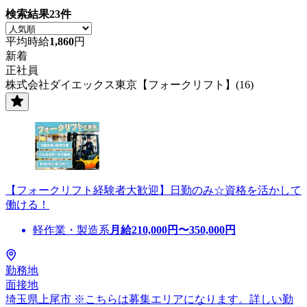
検索結果
23
件
平均時給
1,860
円
新着
正社員
株式会社ダイエックス東京【フォークリフト】(16)
【フォークリフト経験者大歓迎】日勤のみ☆資格を活かして
働ける！
軽作業・製造系
月給
210,000
円〜
350,000
円
勤務地
面接地
埼玉県上尾市 ※こちらは募集エリアになります。詳しい勤