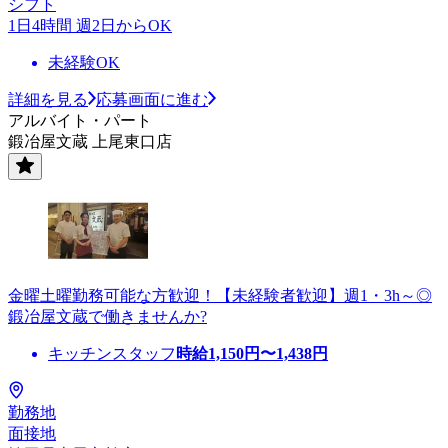
シフト
1日4時間 週2日からOK
未経験OK
詳細を見る
応募画面に進む
アルバイト・パート
鍛冶屋文蔵 上尾東口店
金曜土曜勤務可能な方歓迎！【未経験者歓迎】週1・3h～◎
鍛冶屋文蔵で働きませんか?
キッチンスタッフ
時給
1,150
円〜
1,438
円
勤務地
面接地