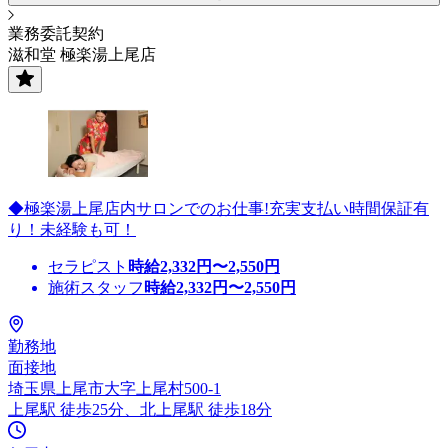
業務委託契約
滋和堂 極楽湯上尾店
◆極楽湯上尾店内サロンでのお仕事!充実支払い時間保証有
り！未経験も可！
セラピスト
時給
2,332
円〜
2,550
円
施術スタッフ
時給
2,332
円〜
2,550
円
勤務地
面接地
埼玉県上尾市大字上尾村500-1
上尾駅 徒歩25分、北上尾駅 徒歩18分