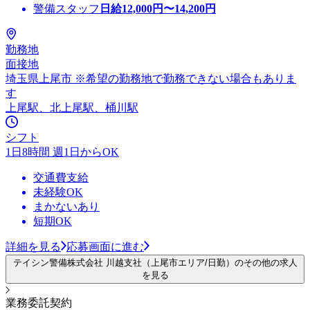
警備スタッフ
日給
12,000
円〜
14,200
円
勤務地
面接地
埼玉県上尾市 ※希望の勤務地で勤務できない場合もありま
す
上尾駅、北上尾駅、桶川駅
シフト
1日8時間 週1日からOK
交通費支給
未経験OK
まかないあり
短期OK
詳細を見る
応募画面に進む
テイシン警備株式会社 川越支社（上尾市エリア/日勤）のその他の求人
を見る
業務委託契約