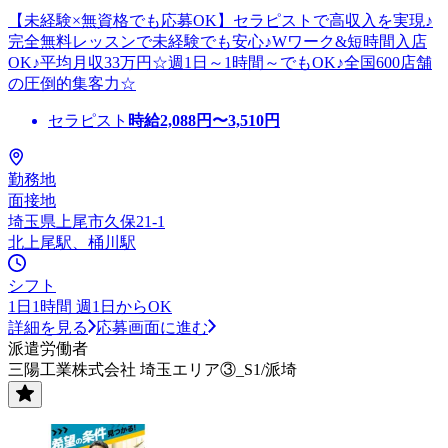
【未経験×無資格でも応募OK】セラピストで高収入を実現♪
完全無料レッスンで未経験でも安心♪Wワーク&短時間入店
OK♪平均月収33万円☆週1日～1時間～でもOK♪全国600店舗
の圧倒的集客力☆
セラピスト
時給
2,088
円〜
3,510
円
勤務地
面接地
埼玉県上尾市久保21-1
北上尾駅、桶川駅
シフト
1日1時間 週1日からOK
詳細を見る
応募画面に進む
派遣労働者
三陽工業株式会社 埼玉エリア③_S1/派埼