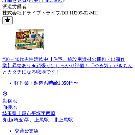
詳細を見る
応募画面に進む
派遣労働者
株式会社ドライブトライブ/DR:HJ209-02-MH
#30～40代男性活躍中【住宅、施設用資材の梱包・出荷作
業】昇給あり★頑張りはしっかり評価！「やる気」がきちん
とカタチになる職場です！
軽作業・製造系
時給
1,350
円〜
勤務地
面接地
埼玉県上尾市平塚字西原
丸山(埼玉)駅、上尾駅、北上尾駅
交通費支給