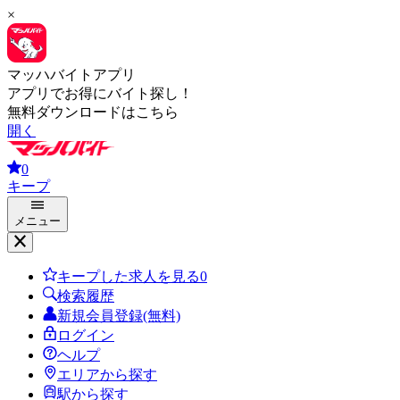
×
マッハバイトアプリ
アプリでお得にバイト探し！
無料ダウンロードはこちら
開く
0
キープ
メニュー
キープした求人を見る
0
検索履歴
新規会員登録(無料)
ログイン
ヘルプ
エリアから探す
駅から探す