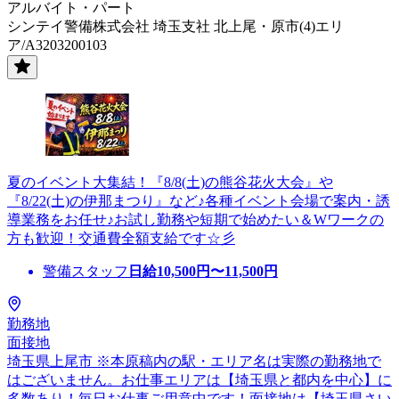
アルバイト・パート
シンテイ警備株式会社 埼玉支社 北上尾・原市(4)エリ
ア/A3203200103
夏のイベント大集結！『8/8(土)の熊谷花火大会』や
『8/22(土)の伊那まつり』など♪各種イベント会場で案内・誘
導業務をお任せ♪お試し勤務や短期で始めたい＆Wワークの
方も歓迎！交通費全額支給です☆彡
警備スタッフ
日給
10,500
円〜
11,500
円
勤務地
面接地
埼玉県上尾市 ※本原稿内の駅・エリア名は実際の勤務地で
はございません。お仕事エリアは【埼玉県と都内を中心】に
多数あり！毎日お仕事ご用意中です！面接地は【埼玉県さい