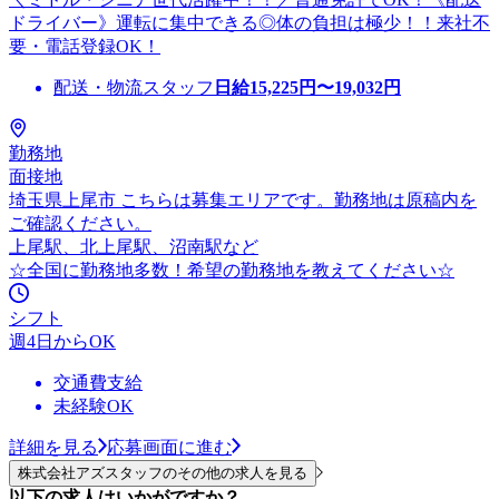
ドライバー》運転に集中できる◎体の負担は極少！！来社不
要・電話登録OK！
配送・物流スタッフ
日給
15,225
円〜
19,032
円
勤務地
面接地
埼玉県上尾市 こちらは募集エリアです。勤務地は原稿内を
ご確認ください。
上尾駅、北上尾駅、沼南駅など
☆全国に勤務地多数！希望の勤務地を教えてください☆
シフト
週4日からOK
交通費支給
未経験OK
詳細を見る
応募画面に進む
株式会社アズスタッフのその他の求人を見る
以下の求人はいかがですか？