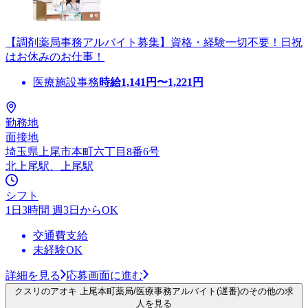
【調剤薬局事務アルバイト募集】資格・経験一切不要！日祝
はお休みのお仕事！
医療施設事務
時給
1,141
円〜
1,221
円
勤務地
面接地
埼玉県上尾市本町六丁目8番6号
北上尾駅、上尾駅
シフト
1日3時間 週3日からOK
交通費支給
未経験OK
詳細を見る
応募画面に進む
クスリのアオキ 上尾本町薬局/医療事務アルバイト(遅番)のその他の求
人を見る