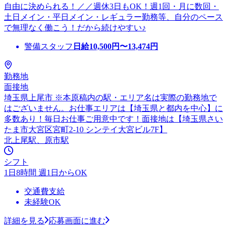
自由に決められる！／／週休3日もOK！週1回・月に数回・
土日メイン・平日メイン・レギュラー勤務等、自分のペース
で無理なく働こう！だから続けやすい♪
警備スタッフ
日給
10,500
円〜
13,474
円
勤務地
面接地
埼玉県上尾市 ※本原稿内の駅・エリア名は実際の勤務地で
はございません。お仕事エリアは【埼玉県と都内を中心】に
多数あり！毎日お仕事ご用意中です！面接地は【埼玉県さい
たま市大宮区宮町2-10 シンテイ大宮ビル7F】
北上尾駅、原市駅
シフト
1日8時間 週1日からOK
交通費支給
未経験OK
詳細を見る
応募画面に進む