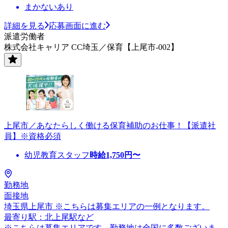
まかないあり
詳細を見る
応募画面に進む
派遣労働者
株式会社キャリア CC埼玉／保育【上尾市-002】
上尾市／あなたらしく働ける保育補助のお仕事！【派遣社
員】※資格必須
幼児教育スタッフ
時給
1,750
円〜
勤務地
面接地
埼玉県上尾市 ※こちらは募集エリアの一例となります。
最寄り駅：北上尾駅など
※こちらは募集エリアです。勤務地は全国に多数ございま