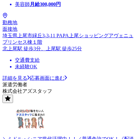
美容師
月給
300,000
円
勤務地
面接地
埼玉県上尾市緑丘3-3-11 PAPA上尾ショッピングアヴェニュ
プリンセス棟１階
北上尾駅 徒歩3分、上尾駅 徒歩25分
交通費支給
未経験OK
詳細を見る
応募画面に進む
派遣労働者
株式会社アズスタッフ
＼ミドル・シニア世代活躍中！！／普通免許でOK！《配送