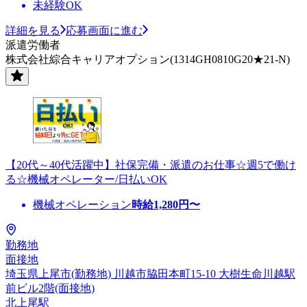
未経験OK
詳細を見る
応募画面に進む
派遣労働者
株式会社綜合キャリアオプション(1314GH0810G20★21-N)
【20代～40代活躍中】社保完備・派遣のお仕事☆週5で働け
る☆機械オペレーター/日払いOK
機械オペレーション
時給
1,280
円〜
勤務地
面接地
埼玉県上尾市(勤務地) 川越市脇田本町15-10 大樹生命川越駅
前ビル2階(面接地)
北上尾駅