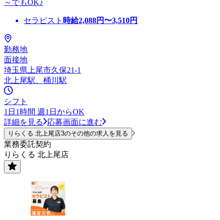
～でもOK♪
セラピスト
時給
2,088
円〜
3,510
円
勤務地
面接地
埼玉県上尾市久保21-1
北上尾駅、桶川駅
シフト
1日1時間 週1日からOK
詳細を見る
応募画面に進む
りらくる 北上尾店3のその他の求人を見る
業務委託契約
りらくる 北上尾店