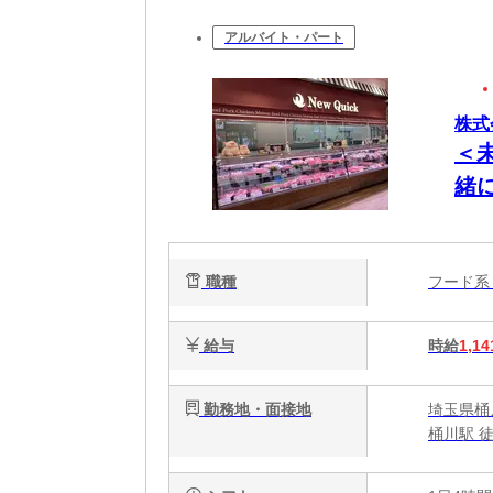
アルバイト・パート
株式
＜
緒
職種
フード
給与
時給
1,14
勤務地・面接地
埼玉県桶
桶川駅 