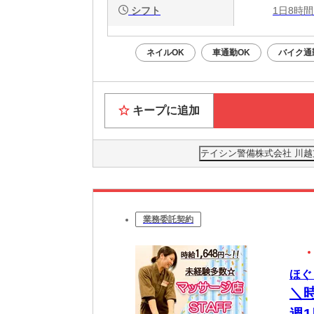
シフト
1日8時間
ネイルOK
車通勤OK
バイク通
キープに追加
テイシン警備株式会社 川
業務委託契約
ほぐ
＼
週