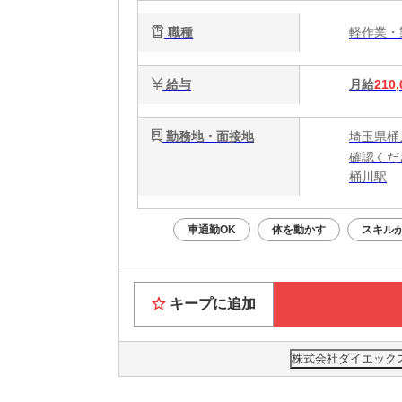
職種
軽作業
給与
月給
210,
勤務地・面接地
埼玉県桶
確認くだ
桶川駅
車通勤OK
体を動かす
スキル
キープに追加
株式会社ダイエックス