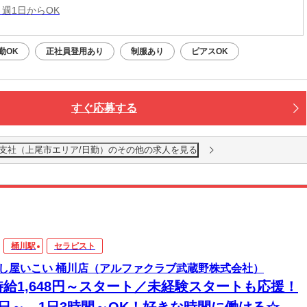
 週1日からOK
勤OK
正社員登用あり
制服あり
ピアスOK
すぐ応募する
越支社（上尾市エリア/日勤）のその他の求人を見る
桶川駅
セラピスト
し屋いこい 桶川店（アルファクラブ武蔵野株式会社）
時給1,648円～スタート／未経験スタートも応援！
1日～、1日3時間～OK！好きな時間に働ける☆マ