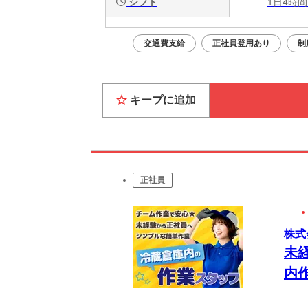
シフト
1日4時間
交通費支給
正社員登用あり
制
キープに追加
正社員
株式
未
内