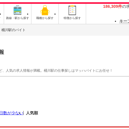
186,309件
の
す
路線・駅から探す
職種から探す
特徴から探す
キー
桶川駅のバイト
報
ど、人気の求人情報が満載。桶川駅の仕事探しはマッハバイトにお任せ！
日数が少ない
人気順