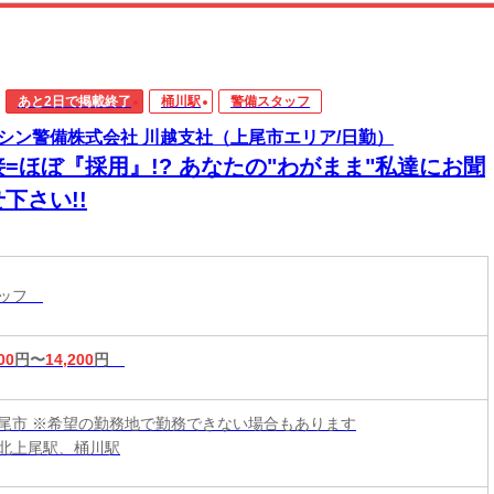
あと2日で掲載終了
桶川駅
警備スタッフ
シン警備株式会社 川越支社（上尾市エリア/日勤）
接=ほぼ『採用』!? あなたの"わがまま"私達にお聞
下さい!!
タッフ
00
円〜
14,200
円
尾市 ※希望の勤務地で勤務できない場合もあります
北上尾駅、桶川駅