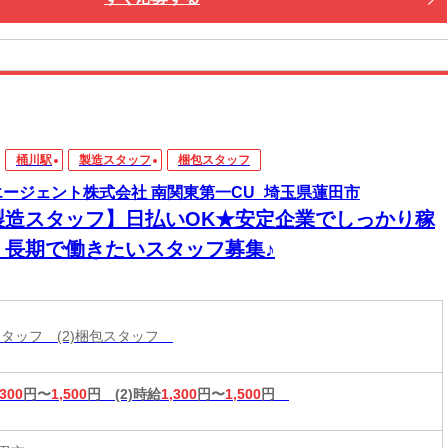
桶川駅
製造スタッフ
梱包スタッフ
エージェント株式会社 南関東第一CU_埼玉県蓮田市
製造スタッフ】日払いOK★安定企業でしっかり稼
！長期で働きたいスタッフ募集♪
造スタッフ (2)梱包スタッフ
,300
円〜
1,500
円
(2)時給
1,300
円〜
1,500
円