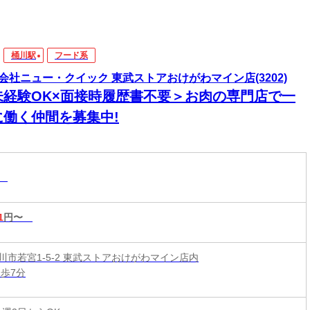
桶川駅
フード系
会社ニュー・クイック 東武ストアおけがわマイン店(3202)
未経験OK×面接時履歴書不要＞お肉の専門店で一
に働く仲間を募集中!
系
1
円〜
川市若宮1-5-2 東武ストアおけがわマイン店内
徒歩7分