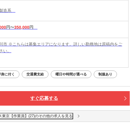
・製造系
000
円〜
350,000
円
川市 ※こちらは募集エリアになります。詳しい勤務地は原稿内をご
さい。
が身に付く
交通費支給
曜日や時間が選べる
制服あり
すぐ応募する
東京【作業員】(27)のその他の求人を見る