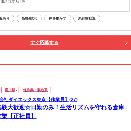
 週3日からOK
服あり
高校生OK
体を動かす
未経験歓迎
すぐ応募する
桶川駅
軽作業・製造系
会社ダイエックス東京【作業員】(27)
経験大歓迎☆日勤のみ！生活リズムを守れる倉庫
作業【正社員】