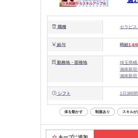
ッ
職種
セラピ
給与
時給
1,64
勤務地・面接地
埼玉県桶川
湘南新宿
湘南新宿
湘南新宿
シフト
1日3時間
体を動かす
制服あり
スキルが
キープに追加