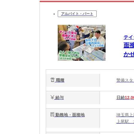
アルバイト・パート
テイ
面
かせ
職種
警備ス
給与
日給
12,0
勤務地・面接地
埼玉県上
上尾駅、