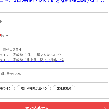
サージ店のセラピストSTAFF☆
スト
8
円〜
市朝日3-9-4
ライン・高崎線「桶川」駅より徒歩19分
ライン・高崎線「北上尾」駅より徒歩17分
ライン・高崎線「上尾」駅より車で11分
 週1日からOK
身に付く
曜日や時間が選べる
交通費支給
すぐ応募する