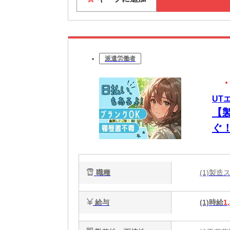
派遣労働者
UT
【
ぐ
職種
(1)製
給与
(1)時給
1