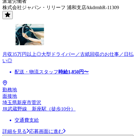
派遣労働者
株式会社ジャパン・リリーフ 浦和支店/kkdrmhR-11309
月収35万円以上◎大型ドライバー／古紙回収のお仕事／日払
い◎
配送・物流スタッフ
時給
1,850
円〜
勤務地
面接地
埼玉県新座市菅沢
JR武蔵野線 新座駅（徒歩10分）
交通費支給
詳細を見る
応募画面に進む