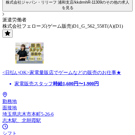
株式会社ジャパン・リリーフ 浦和支店/kkdrmhR-11309のその他の求人
を見る
派遣労働者
株式会社フェローズ(ゲーム販売)D1_G_562_558T(A)(D1)
<日払いOK>家電量販店でゲームなどの販売のお仕事★
家電販売スタッフ
時給
1,600
円〜
1,900
円
勤務地
面接地
埼玉県志木市本町5-26-6
志木駅、北朝霞駅
シフト