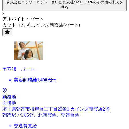
株式会社ニッソーネット さいたま支社/0201_1326のその他の求人を
見る
アルバイト・パート
カットコムズ カインズ朝霞店(パート)
美容師 パート
美容師
時給
1,400
円〜
勤務地
面接地
埼玉県朝霞市根岸台三丁目20番1 カインズ朝霞店2階
朝霞駅 バス5分、北朝霞駅、朝霞台駅
交通費支給