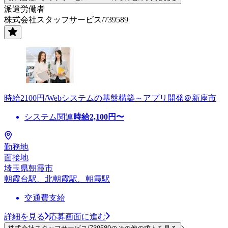
派遣労働者
株式会社スタッフサービス/739589
時給2100円/Webシステムの基盤構築～アプリ開発＠新座市
システム関連
時給
2,100
円〜
勤務地
面接地
埼玉県朝霞市
朝霞台駅、北朝霞駅、朝霞駅
交通費支給
詳細を見る
応募画面に進む