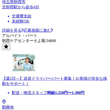
埼玉県朝霞市
北朝霞駅から徒歩4分
交通費支給
未経験OK
詳細を見る
応募画面に進む
アルバイト・パート
朝霞ケアセンターそよ風/34668
【週2日～】送迎ドライバー/パート募集！お客様の安全な移
動をサポート！
配送・物流スタッフ
時給
1,250
円〜
1,300
円
勤務地