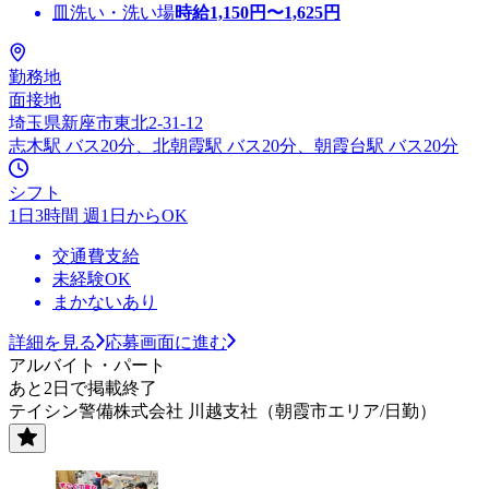
皿洗い・洗い場
時給
1,150
円〜
1,625
円
勤務地
面接地
埼玉県新座市東北2-31-12
志木駅 バス20分、北朝霞駅 バス20分、朝霞台駅 バス20分
シフト
1日3時間 週1日からOK
交通費支給
未経験OK
まかないあり
詳細を見る
応募画面に進む
アルバイト・パート
あと2日で掲載終了
テイシン警備株式会社 川越支社（朝霞市エリア/日勤）