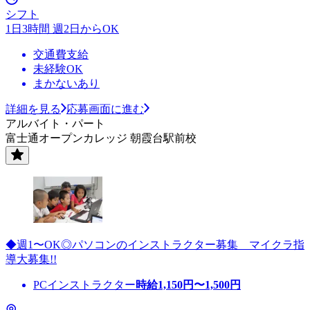
シフト
1日3時間 週2日からOK
交通費支給
未経験OK
まかないあり
詳細を見る
応募画面に進む
アルバイト・パート
富士通オープンカレッジ 朝霞台駅前校
◆週1〜OK◎パソコンのインストラクター募集 マイクラ指
導大募集!!
PCインストラクター
時給
1,150
円〜
1,500
円