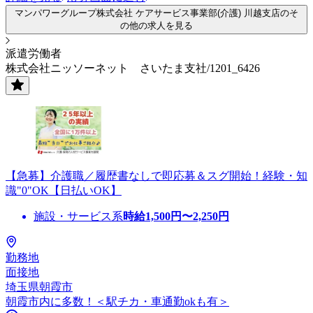
マンパワーグループ株式会社 ケアサービス事業部(介護) 川越支店のそ
の他の求人を見る
派遣労働者
株式会社ニッソーネット さいたま支社/1201_6426
【急募】介護職／履歴書なしで即応募＆スグ開始！経験・知
識"0"OK【日払いOK】
施設・サービス系
時給
1,500
円〜
2,250
円
勤務地
面接地
埼玉県朝霞市
朝霞市内に多数！＜駅チカ・車通勤okも有＞