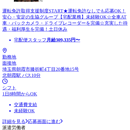
運転免許取得支援制度START★運転免許なしでも応募OK！
安心・安定の生協グループ【宅配業務】未経験OK☆全車AT
車・バックカメラ・ドライブレコーダーを完備☆充実した待
遇・福利厚生を完備！土日休み
宅配便スタッフ
月給
309,335
円〜
勤務地
面接地
埼玉県朝霞市膝折町4丁目20番地15号
北朝霞駅 バス10分
シフト
1日8時間からOK
交通費支給
未経験OK
詳細を見る
応募画面に進む
派遣労働者