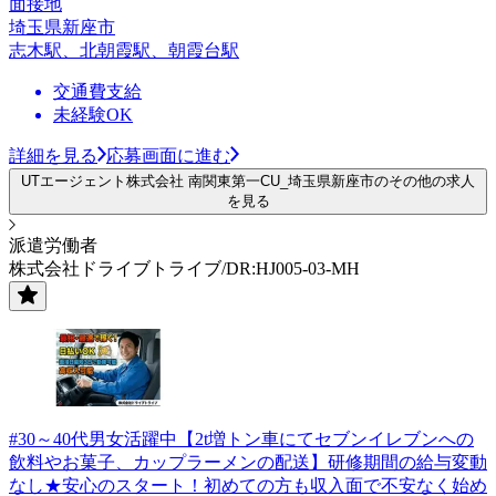
面接地
埼玉県新座市
志木駅、北朝霞駅、朝霞台駅
交通費支給
未経験OK
詳細を見る
応募画面に進む
UTエージェント株式会社 南関東第一CU_埼玉県新座市のその他の求人
を見る
派遣労働者
株式会社ドライブトライブ/DR:HJ005-03-MH
#30～40代男女活躍中【2t増トン車にてセブンイレブンへの
飲料やお菓子、カップラーメンの配送】研修期間の給与変動
なし★安心のスタート！初めての方も収入面で不安なく始め