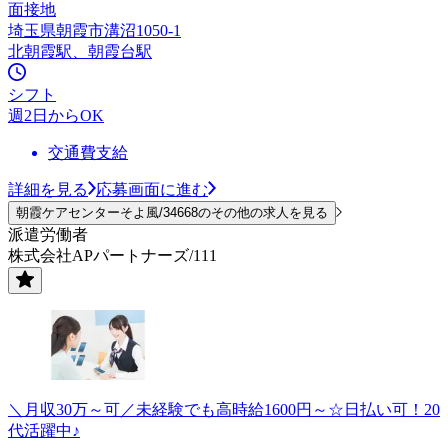
面接地
埼玉県朝霞市溝沼1050-1
北朝霞駅、朝霞台駅
シフト
週2日からOK
交通費支給
詳細を見る
応募画面に進む
朝霞ケアセンターそよ風/34668のその他の求人を見る
派遣労働者
株式会社APパートナーズ/111
＼月収30万～可／未経験でも高時給1600円～☆日払い可！20
代活躍中♪