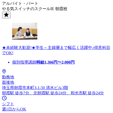
アルバイト・パート
やる気スイッチのスクールIE 朝霞校
★未経験大歓迎!★学生～主婦層まで幅広く活躍中♪得意科目
でOK!
個別指導講師
時給
1,366
円〜
2,000
円
勤務地
面接地
埼玉県朝霞市本町3-1-50 清水ビル3階
朝霞駅 徒歩7分、北朝霞駅 徒歩24分、和光市駅 徒歩24分
シフト
週1日からOK