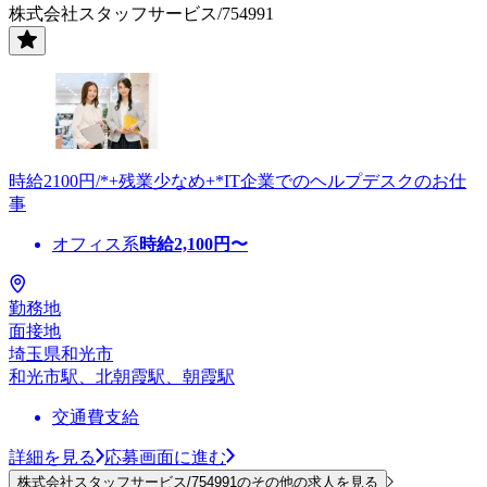
株式会社スタッフサービス/754991
時給2100円/*+残業少なめ+*IT企業でのヘルプデスクのお仕
事
オフィス系
時給
2,100
円〜
勤務地
面接地
埼玉県和光市
和光市駅、北朝霞駅、朝霞駅
交通費支給
詳細を見る
応募画面に進む
株式会社スタッフサービス/754991のその他の求人を見る