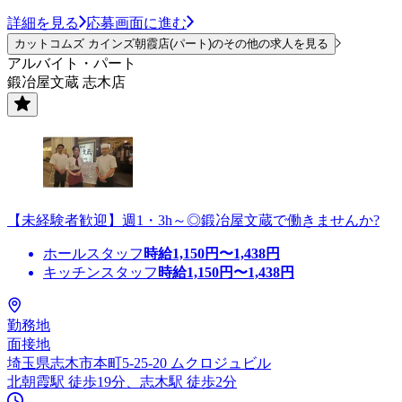
詳細を見る
応募画面に進む
カットコムズ カインズ朝霞店(パート)のその他の求人を見る
アルバイト・パート
鍛冶屋文蔵 志木店
【未経験者歓迎】週1・3h～◎鍛冶屋文蔵で働きませんか?
ホールスタッフ
時給
1,150
円〜
1,438
円
キッチンスタッフ
時給
1,150
円〜
1,438
円
勤務地
面接地
埼玉県志木市本町5-25-20 ムクロジュビル
北朝霞駅 徒歩19分、志木駅 徒歩2分