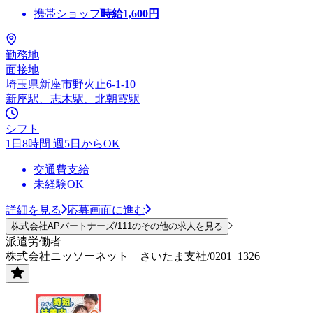
携帯ショップ
時給
1,600
円
勤務地
面接地
埼玉県新座市野火止6-1-10
新座駅、志木駅、北朝霞駅
シフト
1日8時間 週5日からOK
交通費支給
未経験OK
詳細を見る
応募画面に進む
株式会社APパートナーズ/111のその他の求人を見る
派遣労働者
株式会社ニッソーネット さいたま支社/0201_1326