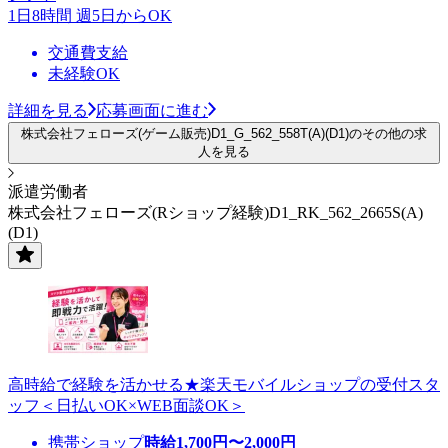
1日8時間 週5日からOK
交通費支給
未経験OK
詳細を見る
応募画面に進む
株式会社フェローズ(ゲーム販売)D1_G_562_558T(A)(D1)のその他の求
人を見る
派遣労働者
株式会社フェローズ(Rショップ経験)D1_RK_562_2665S(A)
(D1)
高時給で経験を活かせる★楽天モバイルショップの受付スタ
ッフ＜日払いOK×WEB面談OK＞
携帯ショップ
時給
1,700
円〜
2,000
円