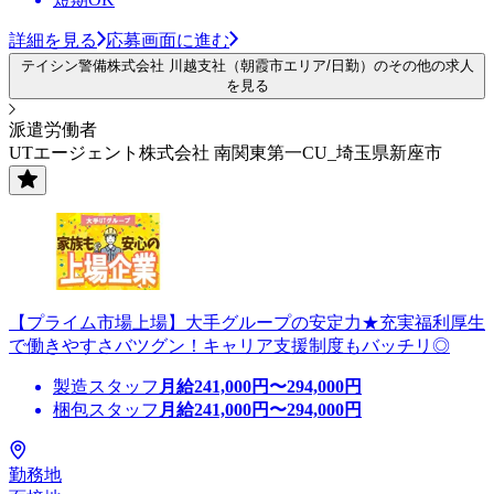
詳細を見る
応募画面に進む
テイシン警備株式会社 川越支社（朝霞市エリア/日勤）のその他の求人
を見る
派遣労働者
UTエージェント株式会社 南関東第一CU_埼玉県新座市
【プライム市場上場】大手グループの安定力★充実福利厚生
で働きやすさバツグン！キャリア支援制度もバッチリ◎
製造スタッフ
月給
241,000
円〜
294,000
円
梱包スタッフ
月給
241,000
円〜
294,000
円
勤務地