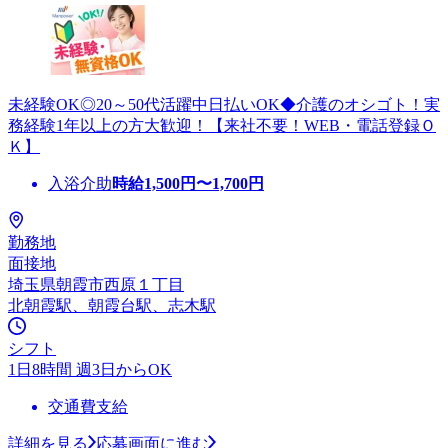
未経験OK◎20～50代活躍中日払いOK◆介護のオシゴト！実
務経験1年以上の方大歓迎！【来社不要！WEB・電話登録Ｏ
Ｋ】
入浴介助
時給
1,500
円〜
1,700
円
勤務地
面接地
埼玉県朝霞市西原１丁目
北朝霞駅、朝霞台駅、志木駅
シフト
1日8時間 週3日からOK
交通費支給
詳細を見る
応募画面に進む