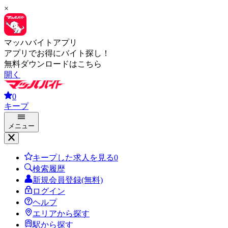
×
マッハバイトアプリ
アプリでお得にバイト探し！
無料ダウンロードはこちら
開く
0
キープ
メニュー
キープした求人を見る
0
検索履歴
新規会員登録(無料)
ログイン
ヘルプ
エリアから探す
駅から探す