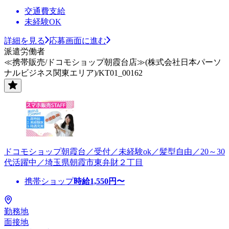
交通費支給
未経験OK
詳細を見る
応募画面に進む
派遣労働者
≪携帯販売/ドコモショップ朝霞台店≫(株式会社日本パーソ
ナルビジネス関東エリア)/KT01_00162
ドコモショップ朝霞台／受付／未経験ok／髪型自由／20～30
代活躍中／埼玉県朝霞市東弁財２丁目
携帯ショップ
時給
1,550
円〜
勤務地
面接地