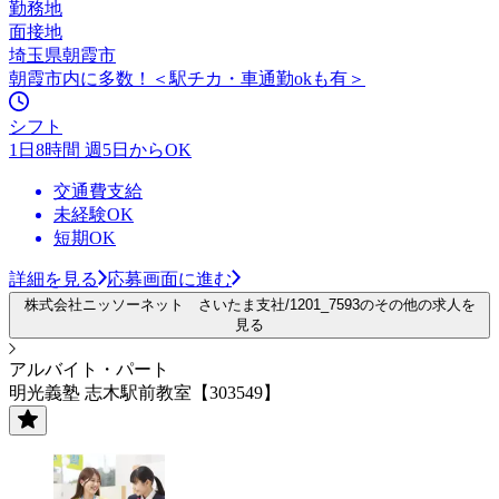
勤務地
面接地
埼玉県朝霞市
朝霞市内に多数！＜駅チカ・車通勤okも有＞
シフト
1日8時間 週5日からOK
交通費支給
未経験OK
短期OK
詳細を見る
応募画面に進む
株式会社ニッソーネット さいたま支社/1201_7593のその他の求人を
見る
アルバイト・パート
明光義塾 志木駅前教室【303549】