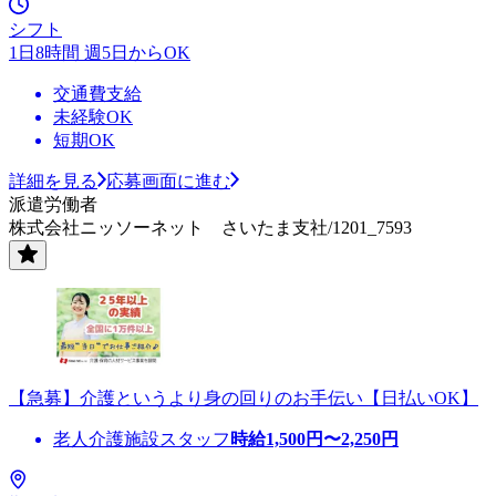
シフト
1日8時間 週5日からOK
交通費支給
未経験OK
短期OK
詳細を見る
応募画面に進む
派遣労働者
株式会社ニッソーネット さいたま支社/1201_7593
【急募】介護というより身の回りのお手伝い【日払いOK】
老人介護施設スタッフ
時給
1,500
円〜
2,250
円