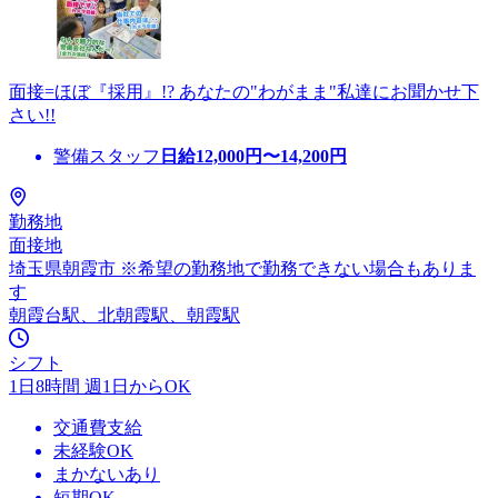
面接=ほぼ『採用』!? あなたの"わがまま"私達にお聞かせ下
さい!!
警備スタッフ
日給
12,000
円〜
14,200
円
勤務地
面接地
埼玉県朝霞市 ※希望の勤務地で勤務できない場合もありま
す
朝霞台駅、北朝霞駅、朝霞駅
シフト
1日8時間 週1日からOK
交通費支給
未経験OK
まかないあり
短期OK