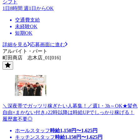
シフト
1日8時間 週1日からOK
交通費支給
未経験OK
短期OK
詳細を見る
応募画面に進む
アルバイト・パート
町田商店 志木店_01[016]
＼深夜帯でガッツリ稼ぎたい人募集！／週1・3h～OK★髪色
自由×まかない付き♪22時以降は時給UPでしっかり稼げる！
履歴書不要◎
ホールスタッフ
時給
1,150
円〜
1,625
円
キッチンスタッフ
時給
1,150
円〜
1,625
円