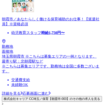
朝霞市／あなたらしく働ける保育補助のお仕事！【派遣社
員】※資格必須
幼児教育スタッフ
時給
1,750
円〜
勤務地
面接地
埼玉県朝霞市 ※こちらは募集エリアの一例となります。
最寄り駅：北朝霞駅など
※こちらは募集エリアです。勤務地は全国に多数ございま
す。
交通費支給
未経験OK
詳細を見る
応募画面に進む
株式会社キャリア CC埼玉／保育【朝霞市-003】のその他の求人を見る