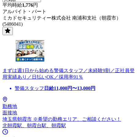
平均時給
1,776
円
アルバイト・パート
ミカドセキュリティー株式会社 南浦和支社（朝霞市）
(5486041)
まずは週1日から始める警備スタッフ／未経験9割／正社員登
用実績あり／日払いOK／採用率91％
警備スタッフ
日給
11,000
円〜
13,000
円
勤務地
面接地
埼玉県朝霞市 ※希望の勤務エリア、ご相談ください！
北朝霞駅、朝霞台駅、朝霞駅