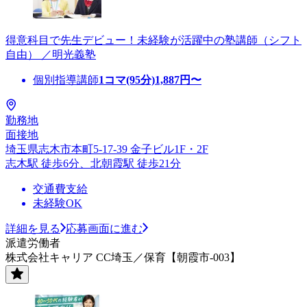
得意科目で先生デビュー！未経験が活躍中の塾講師（シフト
自由） ／明光義塾
個別指導講師
1コマ(95分)
1,887
円〜
勤務地
面接地
埼玉県志木市本町5-17-39 金子ビル1F・2F
志木駅 徒歩6分、北朝霞駅 徒歩21分
交通費支給
未経験OK
詳細を見る
応募画面に進む
派遣労働者
株式会社キャリア CC埼玉／保育【朝霞市-003】