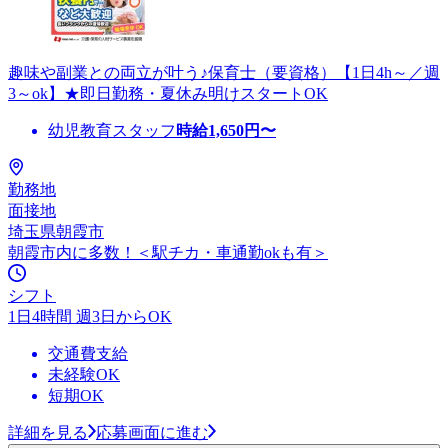
趣味や副業との両立が叶う♪保育士（要資格）【1日4h～／週
3～ok】★即日勤務・夏休み明けスタートOK
幼児教育スタッフ
時給
1,650
円〜
勤務地
面接地
埼玉県朝霞市
朝霞市内に多数！＜駅チカ・車通勤okも有＞
シフト
1日4時間 週3日からOK
交通費支給
未経験OK
短期OK
詳細を見る
応募画面に進む