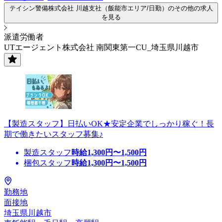
テイシン警備株式会社 川越支社（飯能市エリア/日勤）のその他の求人
を見る
派遣労働者
UTエージェント株式会社 南関東第一CU_埼玉県川越市
【製造スタッフ】日払いOK★安定企業でしっかり稼ぐ！長
期で働きたいスタッフ募集♪
製造スタッフ
時給
1,300
円〜
1,500
円
梱包スタッフ
時給
1,300
円〜
1,500
円
勤務地
面接地
埼玉県川越市