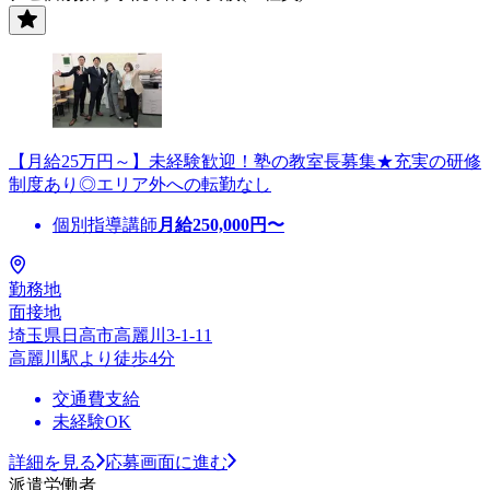
【月給25万円～】未経験歓迎！塾の教室長募集★充実の研修
制度あり◎エリア外への転勤なし
個別指導講師
月給
250,000
円〜
勤務地
面接地
埼玉県日高市高麗川3-1-11
高麗川駅より徒歩4分
交通費支給
未経験OK
詳細を見る
応募画面に進む
派遣労働者