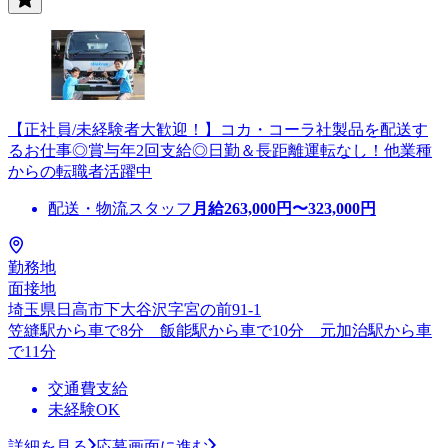
【正社員/未経験者大歓迎！】コカ・コーラ社製品を配送す
るお仕事◎賞与年2回支給◎日勤＆長距離運転なし！他業種
からの転職者活躍中
配送・物流スタッフ
月給
263,000
円〜
323,000
円
勤務地
面接地
埼玉県日高市下大谷沢字宮の前91-1
笠縫駅から車で8分 飯能駅から車で10分 元加治駅から車
で11分
交通費支給
未経験OK
詳細を見る
応募画面に進む