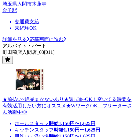
埼玉県入間市木蓮寺
金子駅
交通費支給
未経験OK
詳細を見る
応募画面に進む
アルバイト・パート
町田商店入間店_03[011]
★前払い×絶品まかないあり★週1/3h~OK！空いてる時間を
有効活用したい方にオススメ★WワークOK！フリーターさ
ん活躍中◎
ホールスタッフ
時給
1,150
円〜
1,625
円
キッチンスタッフ
時給
1,150
円〜
1,625
円
皿洗い・洗い場
時給
1,150
円〜
1,625
円