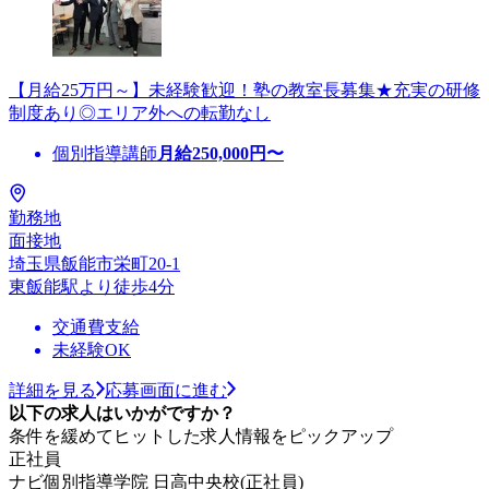
【月給25万円～】未経験歓迎！塾の教室長募集★充実の研修
制度あり◎エリア外への転勤なし
個別指導講師
月給
250,000
円〜
勤務地
面接地
埼玉県飯能市栄町20-1
東飯能駅より徒歩4分
交通費支給
未経験OK
詳細を見る
応募画面に進む
以下の求人はいかがですか？
条件を緩めてヒットした求人情報をピックアップ
正社員
ナビ個別指導学院 日高中央校(正社員)