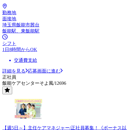
勤務地
面接地
埼玉県飯能市茜台
飯能駅、東飯能駅
シフト
1日8時間からOK
交通費支給
詳細を見る
応募画面に進む
正社員
飯能ケアセンターそよ風/12696
【週5日～】主任ケアマネジャー/正社員募集！《ボーナス以