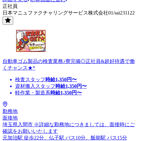
正社員
日本マニュファクチャリングサービス株式会社01/sai231122
自動車ゴム製品の検査業務♪寮完備◎正社員&超好待遇で働
くチャンス★*
検査スタッフ
時給
1,350
円〜
資材搬入スタッフ
時給
1,350
円〜
軽作業・製造系
時給
1,350
円〜
勤務地
面接地
埼玉県入間市 ※詳細な勤務地につきましては、面接時にご
確認をお願いいたします
元加治駅 徒歩22分、仏子駅 バス10分、飯能駅 バス15分