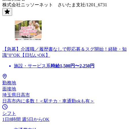
株式会社ニッソーネット さいたま支社/1201_6731
【急募】介護職／履歴書なしで即応募＆スグ開始！経験・知
識"0"OK【日払いOK】
施設・サービス系
時給
1,500
円〜
2,250
円
勤務地
面接地
埼玉県日高市
日高市内に多数！＜駅チカ・車通勤okも有＞
シフト
1日8時間 週5日からOK