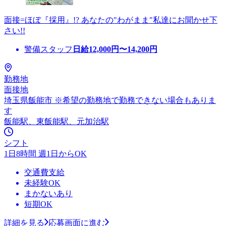
面接=ほぼ『採用』!? あなたの"わがまま"私達にお聞かせ下
さい!!
警備スタッフ
日給
12,000
円〜
14,200
円
勤務地
面接地
埼玉県飯能市 ※希望の勤務地で勤務できない場合もありま
す
飯能駅、東飯能駅、元加治駅
シフト
1日8時間 週1日からOK
交通費支給
未経験OK
まかないあり
短期OK
詳細を見る
応募画面に進む