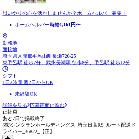
思いやりの心を活かしませんか？ホームヘルパー募集！
ホームヘルパー
時給
1,161
円〜
勤務地
面接地
埼玉県入間郡毛呂山町長瀬720-25
東毛呂駅 徒歩7分、武州長瀬駅 徒歩8分、毛呂駅 徒歩12分
シフト
1日2時間 週2日からOK
未経験OK
詳細を見る
応募画面に進む
正社員
あと7日で掲載終了
(株)シンクランホールディングス_埼玉日高RS_ルート配送ド
ライバー_36822_【正】