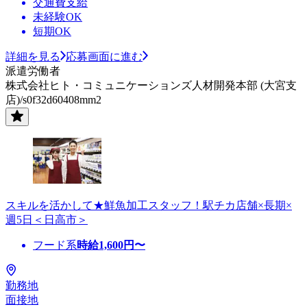
交通費支給
未経験OK
短期OK
詳細を見る
応募画面に進む
派遣労働者
株式会社ヒト・コミュニケーションズ人材開発本部 (大宮支
店)/s0f32d60408mm2
スキルを活かして★鮮魚加工スタッフ！駅チカ店舗×長期×
週5日＜日高市＞
フード系
時給
1,600
円〜
勤務地
面接地