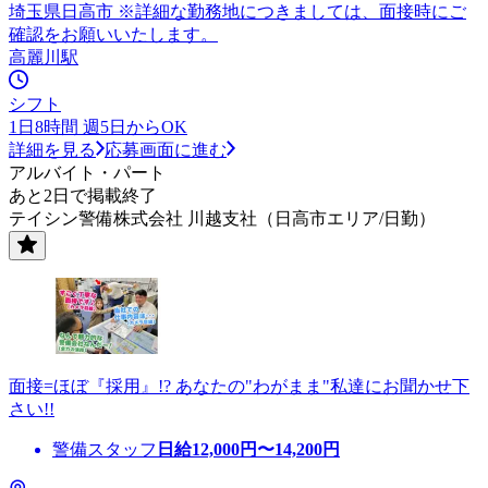
埼玉県日高市 ※詳細な勤務地につきましては、面接時にご
確認をお願いいたします。
高麗川駅
シフト
1日8時間 週5日からOK
詳細を見る
応募画面に進む
アルバイト・パート
あと2日で掲載終了
テイシン警備株式会社 川越支社（日高市エリア/日勤）
面接=ほぼ『採用』!? あなたの"わがまま"私達にお聞かせ下
さい!!
警備スタッフ
日給
12,000
円〜
14,200
円