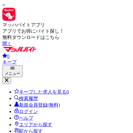
×
マッハバイトアプリ
アプリでお得にバイト探し！
無料ダウンロードはこちら
開く
0
キープ
メニュー
キープした求人を見る
0
検索履歴
新規会員登録(無料)
ログイン
ヘルプ
エリアから探す
駅から探す