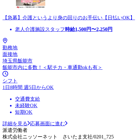
【急募】介護というより身の回りのお手伝い【日払いOK】
老人介護施設スタッフ
時給
1,500
円〜
2,250
円
勤務地
面接地
埼玉県飯能市
飯能市内に多数！＜駅チカ・車通勤okも有＞
シフト
1日8時間 週5日からOK
交通費支給
未経験OK
短期OK
詳細を見る
応募画面に進む
派遣労働者
株式会社ニッソーネット さいたま支社/0201_725