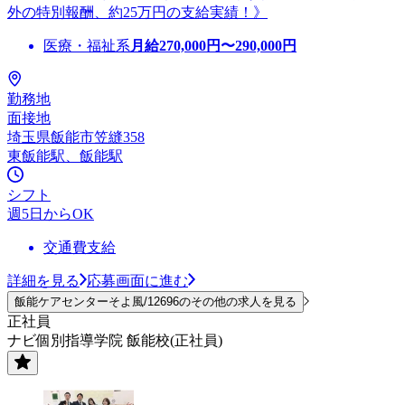
外の特別報酬、約25万円の支給実績！》
医療・福祉系
月給
270,000
円〜
290,000
円
勤務地
面接地
埼玉県飯能市笠縫358
東飯能駅、飯能駅
シフト
週5日からOK
交通費支給
詳細を見る
応募画面に進む
飯能ケアセンターそよ風/12696のその他の求人を見る
正社員
ナビ個別指導学院 飯能校(正社員)