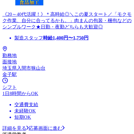
《20～40代活躍！》＊高時給◎＼この夏スタート／「モクモ
ク作業、自分に合ってるかも。」肉まんの包装・梱包などの
シンプルワーク★日勤・夜勤どちらも大歓迎◎
製造スタッフ
時給
1,400
円〜
1,750
円
勤務地
面接地
埼玉県入間市狭山台
金子駅
シフト
1日8時間からOK
交通費支給
未経験OK
短期OK
詳細を見る
応募画面に進む