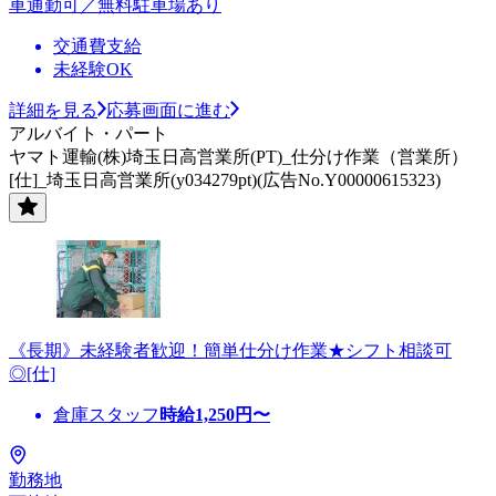
車通勤可／無料駐車場あり
交通費支給
未経験OK
詳細を見る
応募画面に進む
アルバイト・パート
ヤマト運輸(株)埼玉日高営業所(PT)_仕分け作業（営業所）
[仕]_埼玉日高営業所(y034279pt)(広告No.Y00000615323)
《長期》未経験者歓迎！簡単仕分け作業★シフト相談可
◎[仕]
倉庫スタッフ
時給
1,250
円〜
勤務地