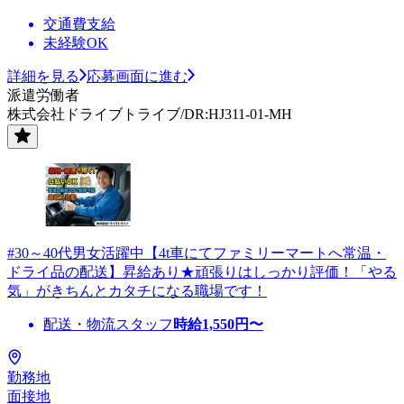
交通費支給
未経験OK
詳細を見る
応募画面に進む
派遣労働者
株式会社ドライブトライブ/DR:HJ311-01-MH
#30～40代男女活躍中【4t車にてファミリーマートへ常温・
ドライ品の配送】昇給あり★頑張りはしっかり評価！「やる
気」がきちんとカタチになる職場です！
配送・物流スタッフ
時給
1,550
円〜
勤務地
面接地