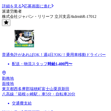
詳細を見る
応募画面に進む
派遣労働者
株式会社ジャパン・リリーフ 立川支店/tkdrmhR-17012
普通免許があればOK！週4日?OK/！乗用車移動ドライバー
配送・物流スタッフ
時給
1,400
円〜
勤務地
面接地
東京都西多摩郡瑞穂町富士山栗原新田
八高線「箱根ヶ崎駅」車5分・自転車20分
交通費支給