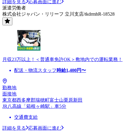
詳細を見る
応募画面に進む
派遣労働者
株式会社ジャパン・リリーフ 立川支店/tkdrmhR-18528
月収23万以上！＜普通車免許OK＞敷地内での運転業務！
配送・物流スタッフ
時給
1,400
円〜
勤務地
面接地
東京都西多摩郡瑞穂町富士山栗原新田
JR八高線「箱根ヶ崎駅」車5分
交通費支給
詳細を見る
応募画面に進む