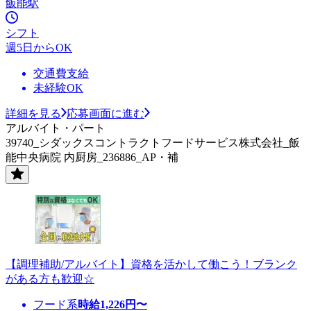
飯能駅
シフト
週5日からOK
交通費支給
未経験OK
詳細を見る
応募画面に進む
アルバイト・パート
39740_シダックスコントラクトフードサービス株式会社_飯
能中央病院 内厨房_236886_AP・補
【調理補助/アルバイト】資格を活かして働こう！ブランク
がある方も歓迎☆
フード系
時給
1,226
円〜