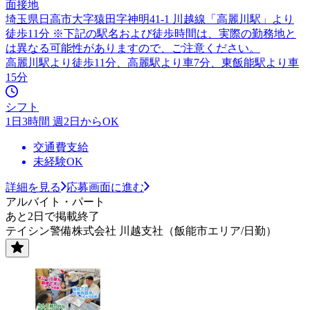
面接地
埼玉県日高市大字猿田字神明41-1 川越線「高麗川駅」より
徒歩11分 ※下記の駅名および徒歩時間は、実際の勤務地と
は異なる可能性がありますので、ご注意ください。
高麗川駅より徒歩11分、高麗駅より車7分、東飯能駅より車
15分
シフト
1日3時間 週2日からOK
交通費支給
未経験OK
詳細を見る
応募画面に進む
アルバイト・パート
あと2日で掲載終了
テイシン警備株式会社 川越支社（飯能市エリア/日勤）