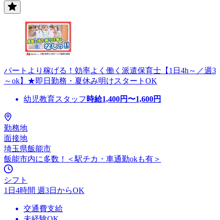
パートより稼げる！効率よく働く派遣保育士【1日4h～／週3
～ok】★即日勤務・夏休み明けスタートOK
幼児教育スタッフ
時給
1,400
円〜
1,600
円
勤務地
面接地
埼玉県飯能市
飯能市内に多数！＜駅チカ・車通勤okも有＞
シフト
1日4時間 週3日からOK
交通費支給
未経験OK