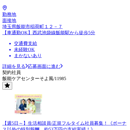
勤務地
面接地
埼玉県飯能市稲荷町１２－７
【車通勤OK】西武池袋線飯能駅から徒歩5分
交通費支給
未経験OK
まかないあり
詳細を見る
応募画面に進む
契約社員
飯能ケアセンターそよ風/11985
【週5日～】生活相談員/正規フルタイム社員募集！《ボーナ
ス以外の特別報酬、約53万円の支給実績！》