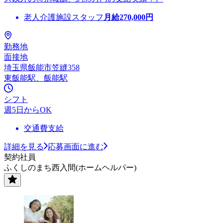
老人介護施設スタッフ
月給
270,000
円
勤務地
面接地
埼玉県飯能市笠縫358
東飯能駅、飯能駅
シフト
週5日からOK
交通費支給
詳細を見る
応募画面に進む
契約社員
ふくしのまち西入間(ホームヘルパー)