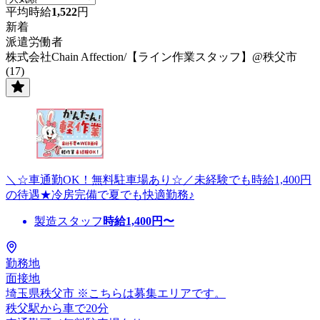
平均時給
1,522
円
新着
派遣労働者
株式会社Chain Affection/【ライン作業スタッフ】@秩父市
(17)
＼☆車通勤OK！無料駐車場あり☆／未経験でも時給1,400円
の待遇★冷房完備で夏でも快適勤務♪
製造スタッフ
時給
1,400
円〜
勤務地
面接地
埼玉県秩父市 ※こちらは募集エリアです。
秩父駅から車で20分