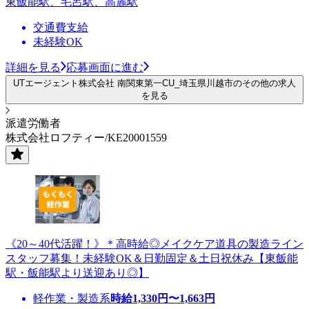
東飯能駅、毛呂駅、高麗駅
交通費支給
未経験OK
詳細を見る
応募画面に進む
UTエージェント株式会社 南関東第一CU_埼玉県川越市のその他の求人
を見る
派遣労働者
株式会社ロフティー/KE20001559
《20～40代活躍！》＊高時給◎メイクケア道具の製造ライン
スタッフ募集！未経験OK＆日勤固定＆土日祝休み【東飯能
駅・飯能駅より送迎あり◎】
軽作業・製造系
時給
1,330
円〜
1,663
円