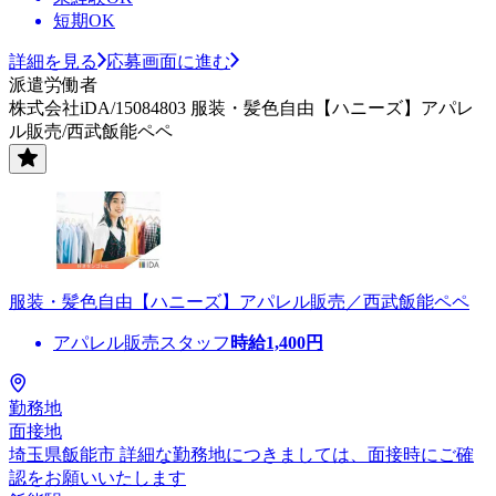
短期OK
詳細を見る
応募画面に進む
派遣労働者
株式会社iDA/15084803 服装・髪色自由【ハニーズ】アパレ
ル販売/西武飯能ペペ
服装・髪色自由【ハニーズ】アパレル販売／西武飯能ペペ
アパレル販売スタッフ
時給
1,400
円
勤務地
面接地
埼玉県飯能市 詳細な勤務地につきましては、面接時にご確
認をお願いいたします