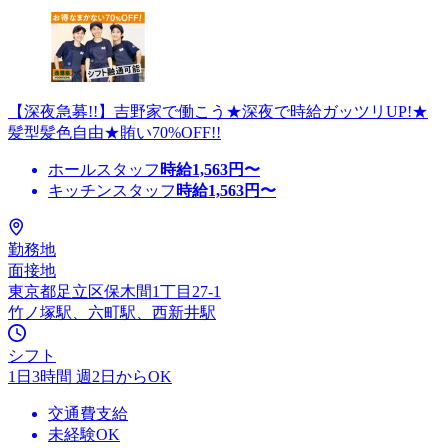
【深夜急募!!】吉野家で働こう★深夜で時給ガッツリUP!★
髪型髪色自由★賄い70%OFF!!
ホールスタッフ
時給
1,563
円〜
キッチンスタッフ
時給
1,563
円〜
勤務地
面接地
東京都足立区保木間1丁目27-1
竹ノ塚駅、六町駅、西新井駅
シフト
1日3時間 週2日からOK
交通費支給
未経験OK