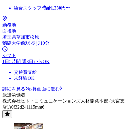
給食スタッフ
時給
1,230
円〜
勤務地
面接地
埼玉県草加市松原
獨協大学前駅 徒歩10分
シフト
1日5時間 週3日からOK
交通費支給
未経験OK
詳細を見る
応募画面に進む
派遣労働者
株式会社ヒト・コミュニケーションズ人材開発本部 (大宮支
店)/s0f32d241115mm6