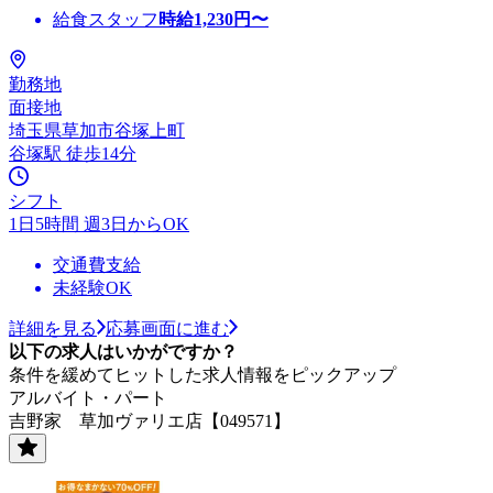
給食スタッフ
時給
1,230
円〜
勤務地
面接地
埼玉県草加市谷塚上町
谷塚駅 徒歩14分
シフト
1日5時間 週3日からOK
交通費支給
未経験OK
詳細を見る
応募画面に進む
以下の求人はいかがですか？
条件を緩めてヒットした求人情報をピックアップ
アルバイト・パート
吉野家 草加ヴァリエ店【049571】