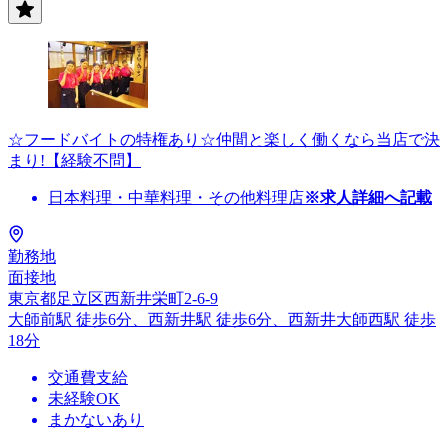
☆フードバイトの特権あり☆仲間と楽しく働くなら当店で決
まり!【経験不問】
日本料理・中華料理・その他料理店
※求人詳細へ記載
勤務地
面接地
東京都足立区西新井栄町2-6-9
大師前駅 徒歩6分、西新井駅 徒歩6分、西新井大師西駅 徒歩
18分
交通費支給
未経験OK
まかないあり