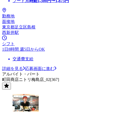
フード系
時給
1,500
円〜
1,875
円
勤務地
面接地
東京都足立区島根
西新井駅
シフト
1日8時間 週5日からOK
交通費支給
詳細を見る
応募画面に進む
アルバイト・パート
町田商店ニトリ梅島店_02[367]