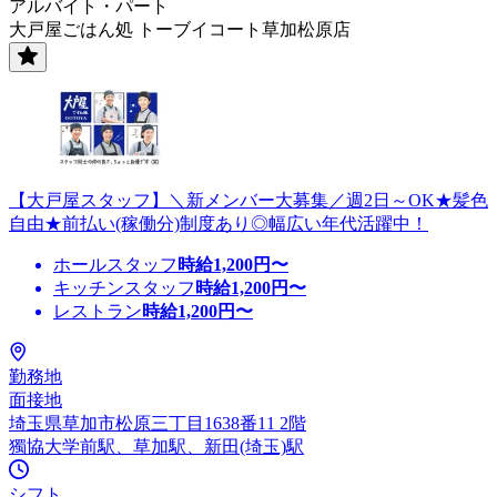
アルバイト・パート
大戸屋ごはん処 トーブイコート草加松原店
【大戸屋スタッフ】＼新メンバー大募集／週2日～OK★髪色
自由★前払い(稼働分)制度あり◎幅広い年代活躍中！
ホールスタッフ
時給
1,200
円〜
キッチンスタッフ
時給
1,200
円〜
レストラン
時給
1,200
円〜
勤務地
面接地
埼玉県草加市松原三丁目1638番11 2階
獨協大学前駅、草加駅、新田(埼玉)駅
シフト