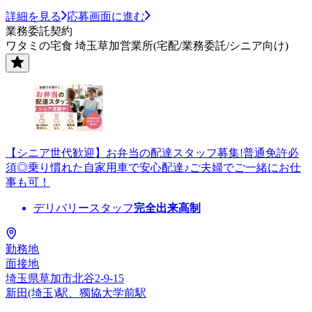
詳細を見る
応募画面に進む
業務委託契約
ワタミの宅食 埼玉草加営業所(宅配/業務委託/シニア向け)
【シニア世代歓迎】お弁当の配達スタッフ募集!普通免許必
須◎乗り慣れた自家用車で安心配達♪ご夫婦でご一緒にお仕
事も可！
デリバリースタッフ
完全出来高制
勤務地
面接地
埼玉県草加市北谷2-9-15
新田(埼玉)駅、獨協大学前駅