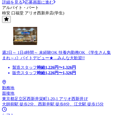
詳細を見る
応募画面に進む
アルバイト・パート
柿安 口福堂 アリオ西新井店(学生)
週2日～ 1日4時間～ 未経験OK 扶養内勤務OK 《学生さん集
まれ～♪》バイトデビュー★…みんな大歓迎!!
製造スタッフ
時給
1,226
円〜
1,326
円
販売スタッフ
時給
1,226
円〜
1,326
円
勤務地
面接地
東京都足立区西新井栄町1-20-1 アリオ西新井1F
大師前駅 徒歩2分、西新井駅 徒歩8分、江北駅 徒歩15分