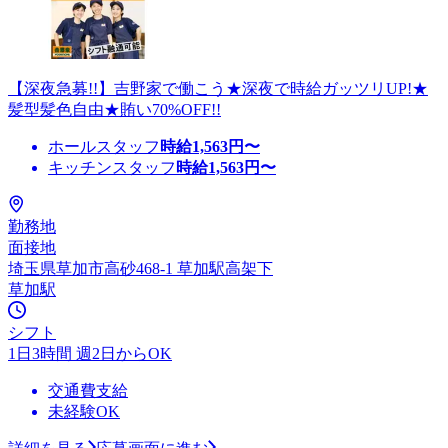
【深夜急募!!】吉野家で働こう★深夜で時給ガッツリUP!★
髪型髪色自由★賄い70%OFF!!
ホールスタッフ
時給
1,563
円〜
キッチンスタッフ
時給
1,563
円〜
勤務地
面接地
埼玉県草加市高砂468-1 草加駅高架下
草加駅
シフト
1日3時間 週2日からOK
交通費支給
未経験OK