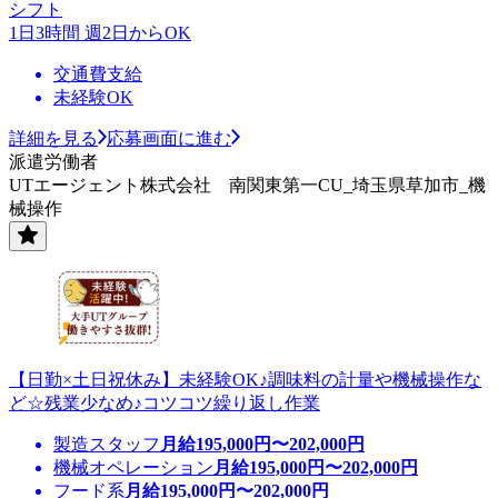
シフト
1日3時間 週2日からOK
交通費支給
未経験OK
詳細を見る
応募画面に進む
派遣労働者
UTエージェント株式会社 南関東第一CU_埼玉県草加市_機
械操作
【日勤×土日祝休み】未経験OK♪調味料の計量や機械操作な
ど☆残業少なめ♪コツコツ繰り返し作業
製造スタッフ
月給
195,000
円〜
202,000
円
機械オペレーション
月給
195,000
円〜
202,000
円
フード系
月給
195,000
円〜
202,000
円