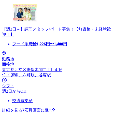
【週2日～】調理スタッフ/パート募集！【無資格・未経験歓
迎！】
フード系
時給
1,226
円〜
1,400
円
勤務地
面接地
東京都足立区東保木間二丁目4-16
竹ノ塚駅、六町駅、谷塚駅
シフト
週2日からOK
交通費支給
詳細を見る
応募画面に進む