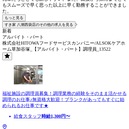
もスムーズで早く思った以上に早く勤務することができまし
た。
もっと見る
すき家 八潮西袋店のその他の求人を見る
新着
アルバイト・パート
株式会社HITOWAフードサービスカンパニー/ALSOKケアホ
ーム草加谷塚_【アルバイト・パート】調理員_13522
福祉施設の調理員募集！調理業務の経験をそのまま活かせる
調理のお仕事♪無資格大歓迎！ブランクがあってもすぐに始
められるお仕事です★
給食スタッフ
時給
1,300
円〜