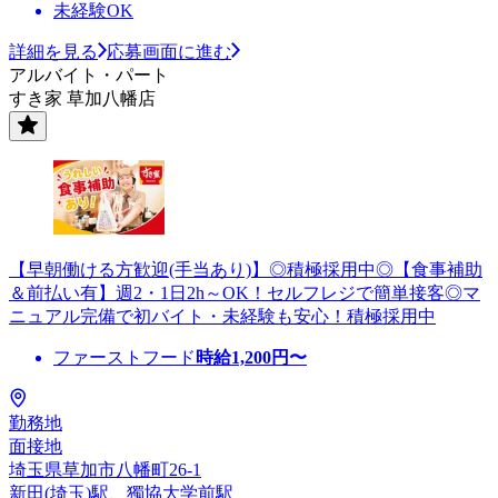
未経験OK
詳細を見る
応募画面に進む
アルバイト・パート
すき家 草加八幡店
【早朝働ける方歓迎(手当あり)】◎積極採用中◎【食事補助
＆前払い有】週2・1日2h～OK！セルフレジで簡単接客◎マ
ニュアル完備で初バイト・未経験も安心！積極採用中
ファーストフード
時給
1,200
円〜
勤務地
面接地
埼玉県草加市八幡町26-1
新田(埼玉)駅、獨協大学前駅