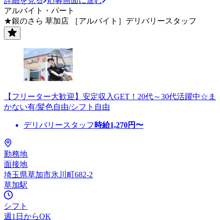
詳細を見る
応募画面に進む
アルバイト・パート
★銀のさら 草加店 ［アルバイト］デリバリースタッフ
【フリーター大歓迎】安定収入GET！20代～30代活躍中☆ま
かない有/髪色自由/シフト自由
デリバリースタッフ
時給
1,270
円〜
勤務地
面接地
埼玉県草加市氷川町682-2
草加駅
シフト
週1日からOK