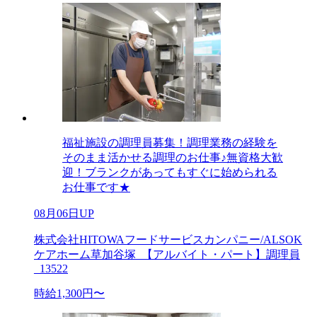
福祉施設の調理員募集！調理業務の経験を
そのまま活かせる調理のお仕事♪無資格大歓
迎！ブランクがあってもすぐに始められる
お仕事です★
08月06日UP
株式会社HITOWAフードサービスカンパニー/ALSOK
ケアホーム草加谷塚_【アルバイト・パート】調理員
_13522
時給1,300円〜