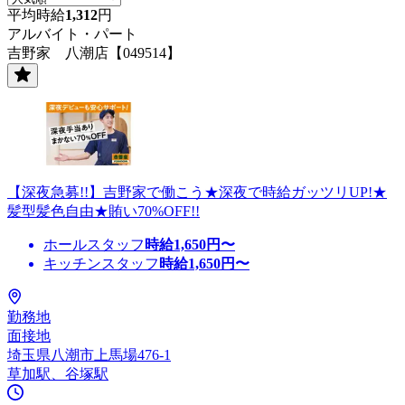
平均時給
1,312
円
アルバイト・パート
吉野家 八潮店【049514】
【深夜急募!!】吉野家で働こう★深夜で時給ガッツリUP!★
髪型髪色自由★賄い70%OFF!!
ホールスタッフ
時給
1,650
円〜
キッチンスタッフ
時給
1,650
円〜
勤務地
面接地
埼玉県八潮市上馬場476-1
草加駅、谷塚駅