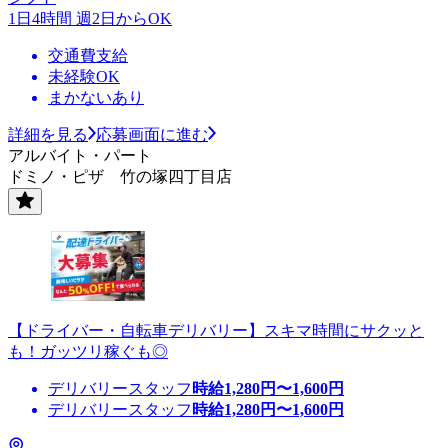
1日4時間 週2日からOK
交通費支給
未経験OK
まかないあり
詳細を見る
応募画面に進む
アルバイト・パート
ドミノ・ピザ 竹の塚四丁目店
【ドライバー・自転車デリバリー】スキマ時間にサクッと
も！ガッツリ稼ぐも◎
デリバリースタッフ
時給
1,280
円〜
1,600
円
デリバリースタッフ
時給
1,280
円〜
1,600
円