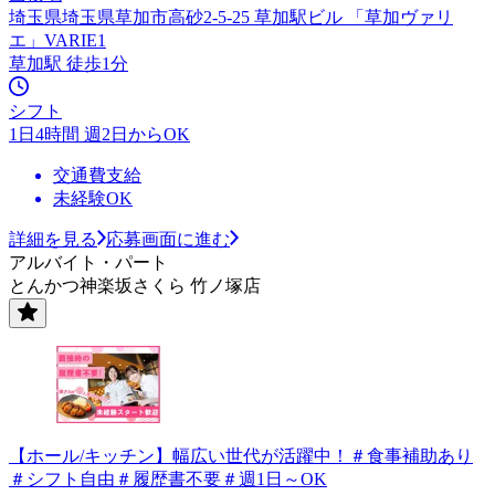
埼玉県埼玉県草加市高砂2-5-25 草加駅ビル 「草加ヴァリ
エ」VARIE1
草加駅 徒歩1分
シフト
1日4時間 週2日からOK
交通費支給
未経験OK
詳細を見る
応募画面に進む
アルバイト・パート
とんかつ神楽坂さくら 竹ノ塚店
【ホール/キッチン】幅広い世代が活躍中！＃食事補助あり
＃シフト自由＃履歴書不要＃週1日～OK