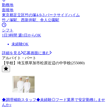
勤務地
面接地
東京都足立区竹の塚4-9-3 パークサイドハイム
竹ノ塚駅、西新井駅、舎人公園駅
シフト
1日3時間 週1日からOK
未経験OK
詳細を見る
応募画面に進む
アルバイト・パート
【学校】埼玉県草加市松原近辺の中学校(255080)
◆調理補助スタッフ◆未経験◎フード業界で安定勤務しませ
んか♪