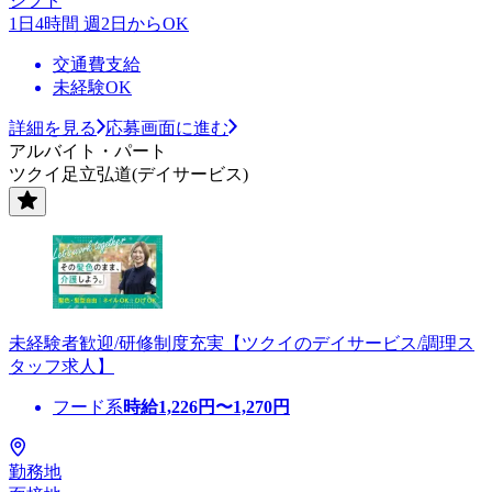
シフト
1日4時間 週2日からOK
交通費支給
未経験OK
詳細を見る
応募画面に進む
アルバイト・パート
ツクイ足立弘道(デイサービス)
未経験者歓迎/研修制度充実【ツクイのデイサービス/調理ス
タッフ求人】
フード系
時給
1,226
円〜
1,270
円
勤務地