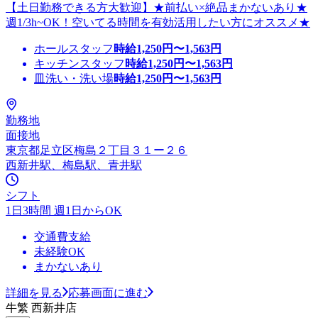
【土日勤務できる方大歓迎】★前払い×絶品まかないあり★
週1/3h~OK！空いてる時間を有効活用したい方にオススメ★
ホールスタッフ
時給
1,250
円〜
1,563
円
キッチンスタッフ
時給
1,250
円〜
1,563
円
皿洗い・洗い場
時給
1,250
円〜
1,563
円
勤務地
面接地
東京都足立区梅島２丁目３１ー２６
西新井駅、梅島駅、青井駅
シフト
1日3時間 週1日からOK
交通費支給
未経験OK
まかないあり
詳細を見る
応募画面に進む
牛繁 西新井店