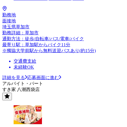
勤務地
面接地
埼玉県草加市
勤務詳細：草加市
通勤方法：徒歩/自転車/バス/電車/バイク
最寄り駅：草加駅からバイク11分
※獨協大学前駅から無料送迎バスあり(約15分)
交通費支給
未経験OK
詳細を見る
応募画面に進む
アルバイト・パート
すき家 八潮西袋店