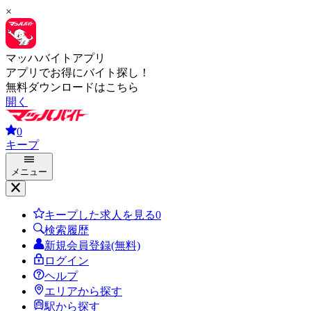
×
マッハバイトアプリ
アプリでお得にバイト探し！
無料ダウンロードはこちら
開く
0
キープ
メニュー
キープした求人を見る
0
検索履歴
新規会員登録(無料)
ログイン
ヘルプ
エリアから探す
駅から探す