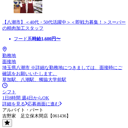
【八潮市】＜40代・50代活躍中＞＜即戦力募集！＞スーパー
の精肉加工スタッフ
フード系
時給
1,600
円〜
勤務地
面接地
埼玉県八潮市 ※詳細な勤務地につきましては、面接時にご
確認をお願いいたします。
草加駅、八潮駅、獨協大学前駅
シフト
1日8時間 週4日からOK
詳細を見る
応募画面に進む
アルバイト・パート
吉野家 足立保木間店【061436】