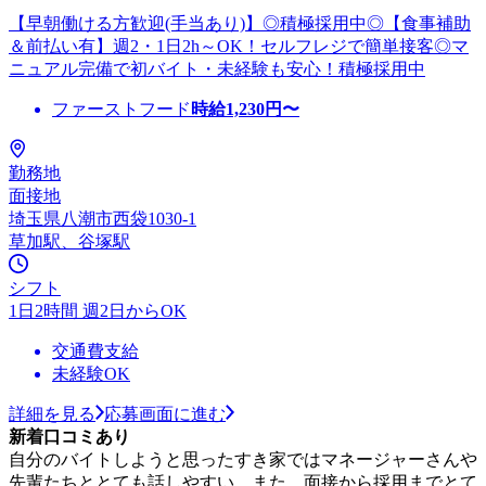
【早朝働ける方歓迎(手当あり)】◎積極採用中◎【食事補助
＆前払い有】週2・1日2h～OK！セルフレジで簡単接客◎マ
ニュアル完備で初バイト・未経験も安心！積極採用中
ファーストフード
時給
1,230
円〜
勤務地
面接地
埼玉県八潮市西袋1030-1
草加駅、谷塚駅
シフト
1日2時間 週2日からOK
交通費支給
未経験OK
詳細を見る
応募画面に進む
新着口コミあり
自分のバイトしようと思ったすき家ではマネージャーさんや
先輩たちととても話しやすい。また、面接から採用までとて