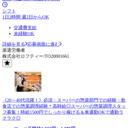
シフト
1日2時間 週2日からOK
交通費支給
未経験OK
詳細を見る
応募画面に進む
派遣労働者
株式会社ロフティー/TO20001661
《20～40代活躍！》必須：スーパーの惣菜部門での経験・飲
食店での惣菜調理経験＊高時給◎スーパーの惣菜調理スタッ
フ募集！時給1500円でしっかり稼げる＆車通勤OKで通勤ラ
クラク◎