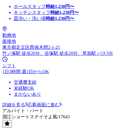
ホールスタッフ
時給
1,230
円〜
キッチンスタッフ
時給
1,230
円〜
皿洗い・洗い場
時給
1,230
円〜
勤務地
面接地
東京都足立区西保木間2-1-25
竹ノ塚駅 徒歩20分、谷塚駅 徒歩20分、草加駅 バス5分
シフト
1日3時間 週1日からOK
交通費支給
未経験OK
まかないあり
詳細を見る
応募画面に進む
アルバイト・パート
淵江ショートステイそよ風/17643