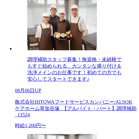
調理補助スタッフ募集！無資格・未経験で
もすぐ始められる、カンタンな盛り付け＆
洗浄メインのお仕事です！初めての方でも
安心してスタートできます♪
08月06日UP
株式会社HITOWAフードサービスカンパニー/ALSOK
ケアホーム草加谷塚_【アルバイト・パート】調理補助
_13524
時給1,200円〜