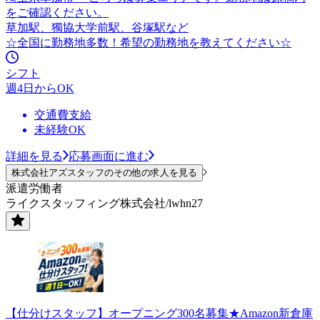
をご確認ください。
草加駅、獨協大学前駅、谷塚駅など
☆全国に勤務地多数！希望の勤務地を教えてください☆
シフト
週4日からOK
交通費支給
未経験OK
詳細を見る
応募画面に進む
株式会社アズスタッフのその他の求人を見る
派遣労働者
ライクスタッフィング株式会社/lwhn27
【仕分けスタッフ】オープニング300名募集★Amazon新倉庫