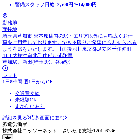
警備スタッフ
日給
12,500
円〜
14,000
円
勤務地
面接地
埼玉県草加市 ※本原稿内の駅・エリア以外にも幅広くお仕
事をご用意しております。できる限りご希望に合わせられる
よう考慮をいたします。【面接地】東京都足立区千住仲町
41-1 大樹生命北千住ビル6階F室
草加駅、新田(埼玉)駅、谷塚駅
シフト
1日8時間 週1日からOK
交通費支給
未経験OK
まかないあり
詳細を見る
応募画面に進む
派遣労働者
株式会社ニッソーネット さいたま支社/1201_6386