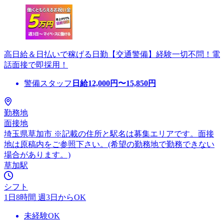
高日給＆日払いで稼げる日勤【交通警備】経験一切不問！電
話面接で即採用！
警備スタッフ
日給
12,000
円〜
15,850
円
勤務地
面接地
埼玉県草加市 ※記載の住所と駅名は募集エリアです。面接
地は原稿内をご参照下さい。(希望の勤務地で勤務できない
場合があります。)
草加駅
シフト
1日8時間 週3日からOK
未経験OK