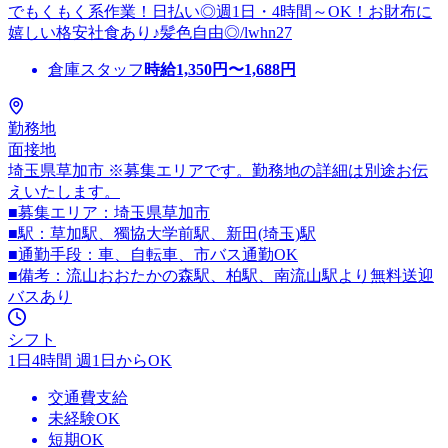
でもくもく系作業！日払い◎週1日・4時間～OK！お財布に
嬉しい格安社食あり♪髪色自由◎/lwhn27
倉庫スタッフ
時給
1,350
円〜
1,688
円
勤務地
面接地
埼玉県草加市 ※募集エリアです。勤務地の詳細は別途お伝
えいたします。
■募集エリア：埼玉県草加市
■駅：草加駅、獨協大学前駅、新田(埼玉)駅
■通勤手段：車、自転車、市バス通勤OK
■備考：流山おおたかの森駅、柏駅、南流山駅より無料送迎
バスあり
シフト
1日4時間 週1日からOK
交通費支給
未経験OK
短期OK