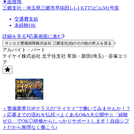
▼面接地
三郷支社：埼玉県三郷市早稲田1-1-1 KTT5ビル501号室
交通費支給
未経験OK
詳細を見る
応募画面に進む
サンエス警備保障株式会社 三郷支社(4)のその他の求人を見る
アルバイト・パート
テイケイ株式会社 北千住支社 草加・新田(埼玉)・谷塚エリ
ア
＜警備業界TOPクラスの”テイケイ”で働いてみませんか！？
＞応募までの流れを払拭⇒よくあるQ&A大公開中☆「経験
ゼロ」でOK◎研修からしっかりサポートします！自由シフ
トだから無理なく働こう♪