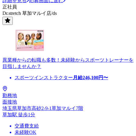
詳細を見る
応募画面に進む
正社員
Dr.stretch 草加マルイ店/ds
異業種からの転職も多数！未経験からスポーツトレーナーを
目指しませんか？
スポーツインストラクター
月給
246,100
円〜
勤務地
面接地
埼玉県草加市高砂2-9-1草加マルイ7階
草加駅 徒歩1分
交通費支給
未経験OK