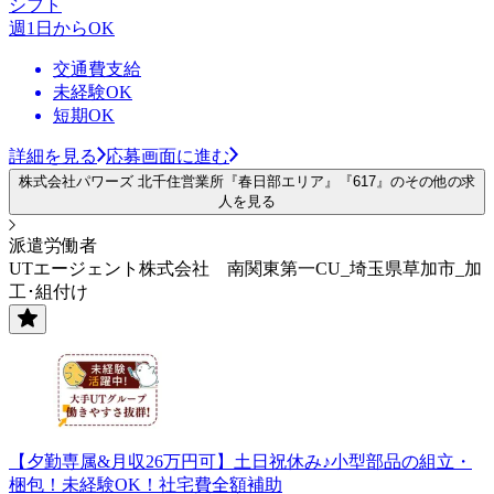
シフト
週1日からOK
交通費支給
未経験OK
短期OK
詳細を見る
応募画面に進む
株式会社パワーズ 北千住営業所『春日部エリア』『617』のその他の求
人を見る
派遣労働者
UTエージェント株式会社 南関東第一CU_埼玉県草加市_加
工･組付け
【夕勤専属&月収26万円可】土日祝休み♪小型部品の組立・
梱包！未経験OK！社宅費全額補助