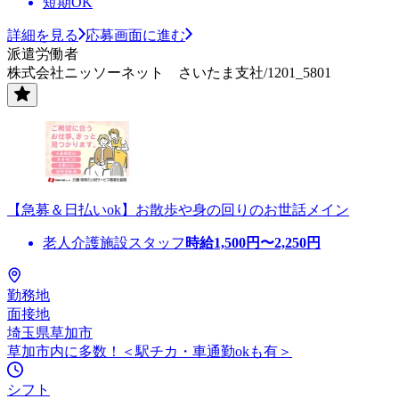
短期OK
詳細を見る
応募画面に進む
派遣労働者
株式会社ニッソーネット さいたま支社/1201_5801
【急募＆日払いok】お散歩や身の回りのお世話メイン
老人介護施設スタッフ
時給
1,500
円〜
2,250
円
勤務地
面接地
埼玉県草加市
草加市内に多数！＜駅チカ・車通勤okも有＞
シフト