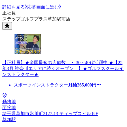
詳細を見る
応募画面に進む
正社員
ステップゴルフプラス草加駅前店
【正社員】★全国最多の店舗数！・ 30～40代活躍中 ★【25
年3月 神奈川エリアに続々オープン！】★ゴルフスクールイ
ンストラクター★
スポーツインストラクター
月給
265,000
円〜
勤務地
面接地
埼玉県草加市氷川町2127-13 ティップスビル６F
草加駅