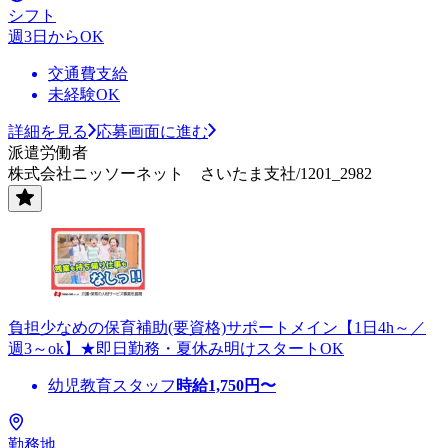
シフト
週3日からOK
交通費支給
未経験OK
詳細を見る
応募画面に進む
派遣労働者
株式会社ニッソーネット さいたま支社/1201_2982
負担少なめの保育補助(要資格)サポートメイン【1日4h～／
週3～ok】★即日勤務・夏休み明けスタートOK
幼児教育スタッフ
時給
1,750
円〜
勤務地