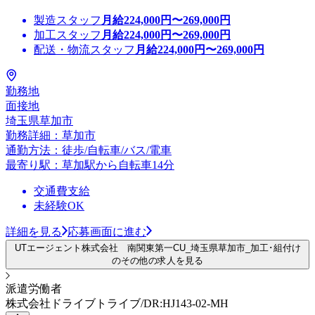
製造スタッフ
月給
224,000
円〜
269,000
円
加工スタッフ
月給
224,000
円〜
269,000
円
配送・物流スタッフ
月給
224,000
円〜
269,000
円
勤務地
面接地
埼玉県草加市
勤務詳細：草加市
通勤方法：徒歩/自転車/バス/電車
最寄り駅：草加駅から自転車14分
交通費支給
未経験OK
詳細を見る
応募画面に進む
UTエージェント株式会社 南関東第一CU_埼玉県草加市_加工･組付け
のその他の求人を見る
派遣労働者
株式会社ドライブトライブ/DR:HJ143-02-MH