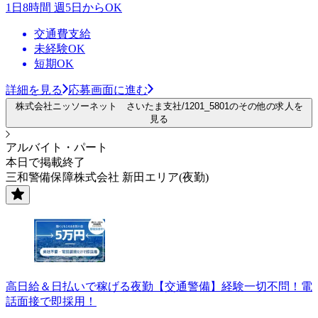
1日8時間 週5日からOK
交通費支給
未経験OK
短期OK
詳細を見る
応募画面に進む
株式会社ニッソーネット さいたま支社/1201_5801のその他の求人を
見る
アルバイト・パート
本日で掲載終了
三和警備保障株式会社 新田エリア(夜勤)
高日給＆日払いで稼げる夜勤【交通警備】経験一切不問！電
話面接で即採用！