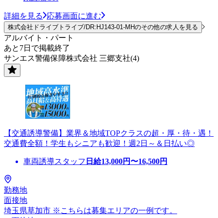
詳細を見る
応募画面に進む
株式会社ドライブトライブ/DR:HJ143-01-MHのその他の求人を見る
アルバイト・パート
あと7日で掲載終了
サンエス警備保障株式会社 三郷支社(4)
【交通誘導警備】業界＆地域TOPクラスの超・厚・待・遇！
交通費全額！学生もシニアも歓迎！週2日～＆日払い◎
車両誘導スタッフ
日給
13,000
円〜
16,500
円
勤務地
面接地
埼玉県草加市 ※こちらは募集エリアの一例です。