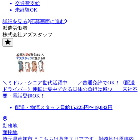
交通費支給
未経験OK
詳細を見る
応募画面に進む
派遣労働者
株式会社アズスタッフ
＼ミドル・シニア世代活躍中！！／普通免許でOK！《配送
ドライバー》運転に集中できる◎体の負担は極少！！来社不
要・電話登録OK！
配送・物流スタッフ
日給
15,225
円〜
19,032
円
勤務地
面接地
埼玉県草加市 ＊こちらは募集エリアです。勤務地は原稿内