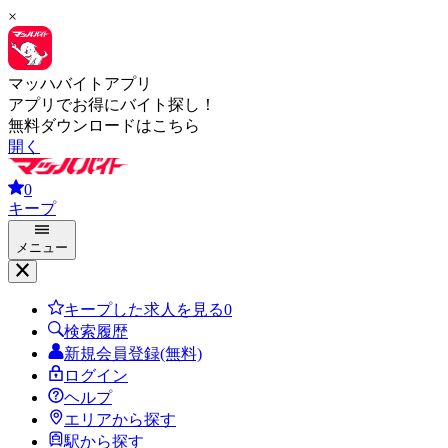
×
マッハバイトアプリ
アプリでお得にバイト探し！
無料ダウンロードはこちら
開く
0
キープ
メニュー
キープした求人を見る
0
検索履歴
新規会員登録(無料)
ログイン
ヘルプ
エリアから探す
駅から探す