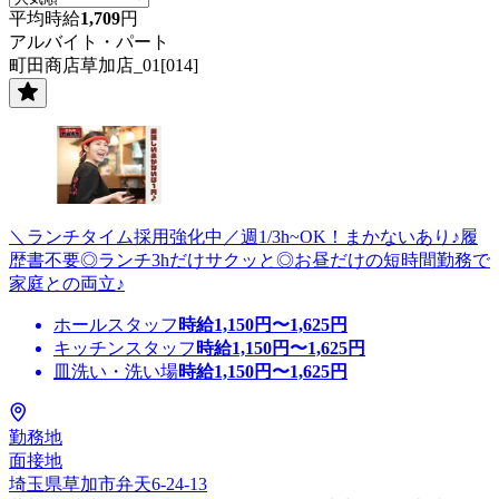
平均時給
1,709
円
アルバイト・パート
町田商店草加店_01[014]
＼ランチタイム採用強化中／週1/3h~OK！まかないあり♪履
歴書不要◎ランチ3hだけサクッと◎お昼だけの短時間勤務で
家庭との両立♪
ホールスタッフ
時給
1,150
円〜
1,625
円
キッチンスタッフ
時給
1,150
円〜
1,625
円
皿洗い・洗い場
時給
1,150
円〜
1,625
円
勤務地
面接地
埼玉県草加市弁天6-24-13