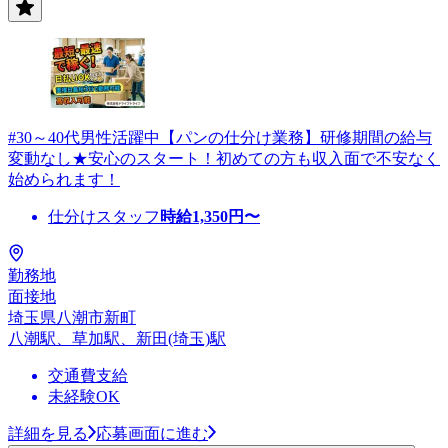
#30～40代男性活躍中【パンの仕分け業務】研修期間の給与
変動なし★安心のスタート！初めての方も収入面で不安なく
始められます！
仕分けスタッフ
時給
1,350
円〜
勤務地
面接地
埼玉県八潮市新町
八潮駅、草加駅、新田(埼玉)駅
交通費支給
未経験OK
詳細を見る
応募画面に進む