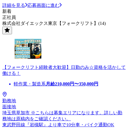
詳細を見る
応募画面に進む
新着
正社員
株式会社ダイエックス東京【フォークリフト】(14)
【フォークリフト経験者大歓迎】日勤のみ☆資格を活かして
働ける！
軽作業・製造系
月給
210,000
円〜
350,000
円
勤務地
面接地
埼玉県草加市 ※こちらは募集エリアになります。詳しい勤
務地は原稿内をご確認ください。
東武野田線『岩槻駅』より車で10分車・バイク通勤OK