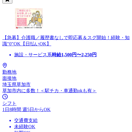
【急募】介護職／履歴書なしで即応募＆スグ開始！経験・知
識"0"OK【日払いOK】
施設・サービス系
時給
1,500
円〜
2,250
円
勤務地
面接地
埼玉県草加市
草加市内に多数！＜駅チカ・車通勤okも有＞
シフト
1日8時間 週5日からOK
交通費支給
未経験OK