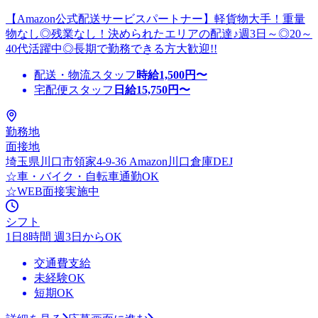
【Amazon公式配送サービスパートナー】軽貨物大手！重量
物なし◎残業なし！決められたエリアの配達♪週3日～◎20～
40代活躍中◎長期で勤務できる方大歓迎!!
配送・物流スタッフ
時給
1,500
円〜
宅配便スタッフ
日給
15,750
円〜
勤務地
面接地
埼玉県川口市領家4-9-36 Amazon川口倉庫DEJ
☆車・バイク・自転車通勤OK
☆WEB面接実施中
シフト
1日8時間 週3日からOK
交通費支給
未経験OK
短期OK