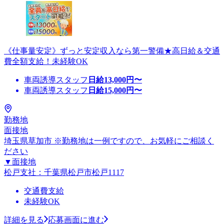
《仕事量安定》ずっと安定収入なら第一警備★高日給＆交通
費全額支給！未経験OK
車両誘導スタッフ
日給
13,000
円〜
車両誘導スタッフ
日給
15,000
円〜
勤務地
面接地
埼玉県草加市 ※勤務地は一例ですので、お気軽にご相談く
ださい
▼面接地
松戸支社：千葉県松戸市松戸1117
交通費支給
未経験OK
詳細を見る
応募画面に進む