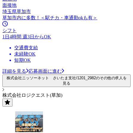
面接地
埼玉県草加市
草加市内に多数！＜駅チカ・車通勤okも有＞
シフト
1日4時間 週3日からOK
交通費支給
未経験OK
短期OK
詳細を見る
応募画面に進む
株式会社ニッソーネット さいたま支社/1201_2982のその他の求人を
見る
株式会社ロジクエスト(草加)