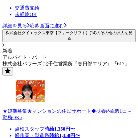
交通費支給
未経験OK
詳細を見る
応募画面に進む
株式会社ダイエックス東京【フォークリフト】(14)のその他の求人を見
る
新着
アルバイト・パート
株式会社パワーズ 北千住営業所『春日部エリア』『617』
★短期募集★マンションの住民サポート◆扶養内&週1日～
勤務OK♪
点検スタッフ
時給
1,350
円〜
軽作業・製造系
時給
1,350
円〜