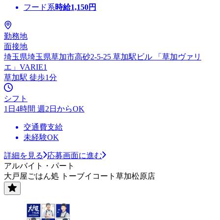
フード系
時給
1,150
円
勤務地
面接地
埼玉県埼玉県草加市高砂2-5-25 草加駅ビル 「草加ヴァリ
エ」VARIE1
草加駅 徒歩1分
シフト
1日4時間 週2日からOK
交通費支給
未経験OK
詳細を見る
応募画面に進む
アルバイト・パート
大戸屋ごはん処 トーブイコート草加松原店