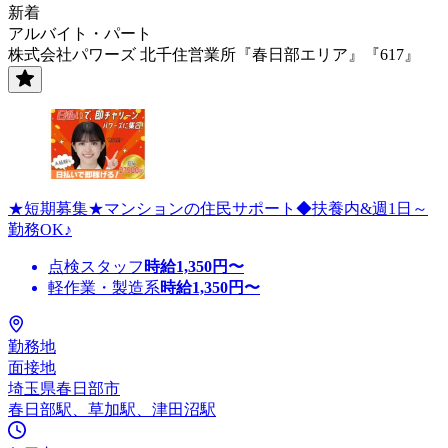
新着
アルバイト・パート
株式会社パワーズ 北千住営業所『春日部エリア』『617』
★短期募集★マンションの住民サポート◆扶養内&週1日～
勤務OK♪
点検スタッフ
時給
1,350
円〜
軽作業・製造系
時給
1,350
円〜
勤務地
面接地
埼玉県春日部市
春日部駅、草加駅、津田沼駅