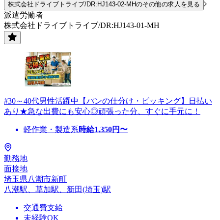
株式会社ドライブトライブ/DR:HJ143-02-MHのその他の求人を見る
派遣労働者
株式会社ドライブトライブ/DR:HJ143-01-MH
#30～40代男性活躍中【パンの仕分け・ピッキング】日払い
あり★急な出費にも安心◎頑張った分、すぐに手元に！
軽作業・製造系
時給
1,350
円〜
勤務地
面接地
埼玉県八潮市新町
八潮駅、草加駅、新田(埼玉)駅
交通費支給
未経験OK