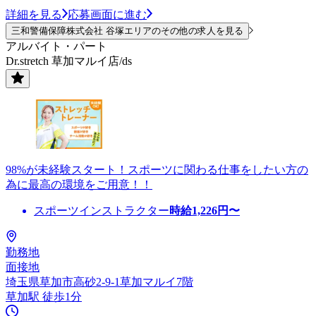
詳細を見る
応募画面に進む
三和警備保障株式会社 谷塚エリアのその他の求人を見る
アルバイト・パート
Dr.stretch 草加マルイ店/ds
98%が未経験スタート！スポーツに関わる仕事をしたい方の
為に最高の環境をご用意！！
スポーツインストラクター
時給
1,226
円〜
勤務地
面接地
埼玉県草加市高砂2-9-1草加マルイ7階
草加駅 徒歩1分