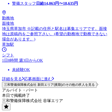
警備スタッフ
日給
14,063
円〜
18,635
円
勤務地
面接地
埼玉県草加市 ※記載の住所と駅名は募集エリアです。面接
地は原稿内をご参照下さい。(希望の勤務地で勤務できない
場合があります。)
草加駅
シフト
1日8時間 週3日からOK
未経験OK
詳細を見る
応募画面に進む
三和警備保障株式会社 新田エリア(夜勤)のその他の求人を見る
アルバイト・パート
本日で掲載終了
三和警備保障株式会社 谷塚エリア