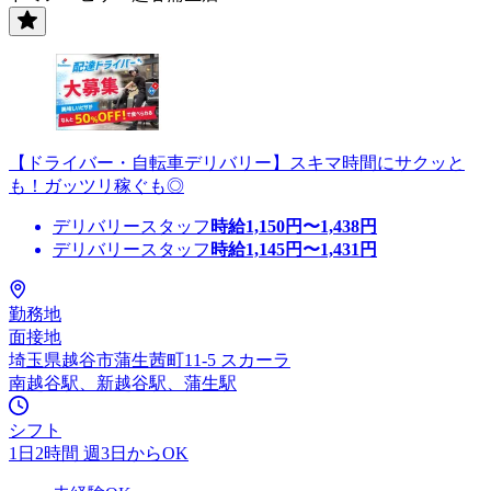
【ドライバー・自転車デリバリー】スキマ時間にサクッと
も！ガッツリ稼ぐも◎
デリバリースタッフ
時給
1,150
円〜
1,438
円
デリバリースタッフ
時給
1,145
円〜
1,431
円
勤務地
面接地
埼玉県越谷市蒲生茜町11-5 スカーラ
南越谷駅、新越谷駅、蒲生駅
シフト
1日2時間 週3日からOK