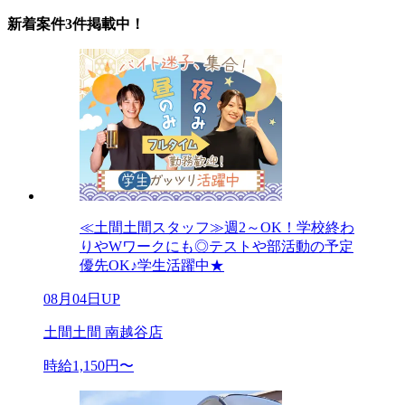
新着案件3件掲載中！
≪土間土間スタッフ≫週2～OK！学校終わ
りやWワークにも◎テストや部活動の予定
優先OK♪学生活躍中★
08月04日UP
土間土間 南越谷店
時給1,150円〜