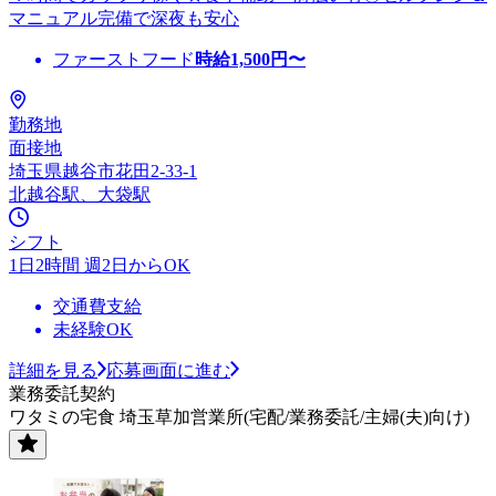
マニュアル完備で深夜も安心
ファーストフード
時給
1,500
円〜
勤務地
面接地
埼玉県越谷市花田2-33-1
北越谷駅、大袋駅
シフト
1日2時間 週2日からOK
交通費支給
未経験OK
詳細を見る
応募画面に進む
業務委託契約
ワタミの宅食 埼玉草加営業所(宅配/業務委託/主婦(夫)向け)