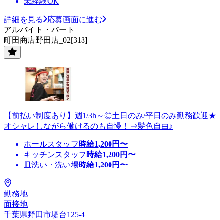
未経験OK
詳細を見る
応募画面に進む
アルバイト・パート
町田商店野田店_02[318]
【前払い制度あり】週1/3h～◎土日のみ/平日のみ勤務歓迎★
オシャレしながら働けるのも自慢！⇒髪色自由♪
ホールスタッフ
時給
1,200
円〜
キッチンスタッフ
時給
1,200
円〜
皿洗い・洗い場
時給
1,200
円〜
勤務地
面接地
千葉県野田市堤台125-4