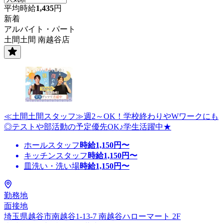
平均時給
1,435
円
新着
アルバイト・パート
土間土間 南越谷店
≪土間土間スタッフ≫週2～OK！学校終わりやWワークにも
◎テストや部活動の予定優先OK♪学生活躍中★
ホールスタッフ
時給
1,150
円〜
キッチンスタッフ
時給
1,150
円〜
皿洗い・洗い場
時給
1,150
円〜
勤務地
面接地
埼玉県越谷市南越谷1-13-7 南越谷ハローマート 2F