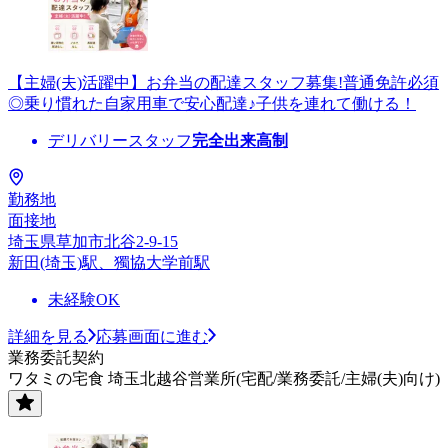
【主婦(夫)活躍中】お弁当の配達スタッフ募集!普通免許必須
◎乗り慣れた自家用車で安心配達♪子供を連れて働ける！
デリバリースタッフ
完全出来高制
勤務地
面接地
埼玉県草加市北谷2-9-15
新田(埼玉)駅、獨協大学前駅
未経験OK
詳細を見る
応募画面に進む
業務委託契約
ワタミの宅食 埼玉北越谷営業所(宅配/業務委託/主婦(夫)向け)