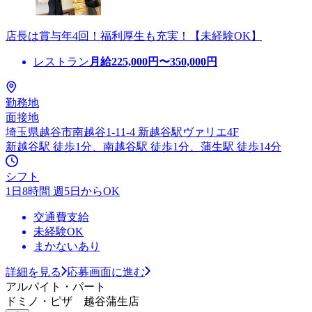
店長は賞与年4回！福利厚生も充実！【未経験OK】
レストラン
月給
225,000
円〜
350,000
円
勤務地
面接地
埼玉県越谷市南越谷1-11-4 新越谷駅ヴァリエ4F
新越谷駅 徒歩1分、南越谷駅 徒歩1分、蒲生駅 徒歩14分
シフト
1日8時間 週5日からOK
交通費支給
未経験OK
まかないあり
詳細を見る
応募画面に進む
アルバイト・パート
ドミノ・ピザ 越谷蒲生店