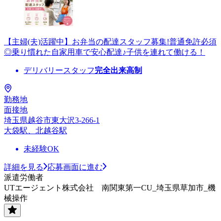
【主婦(夫)活躍中】お弁当の配達スタッフ募集!普通免許必須
◎乗り慣れた自家用車で安心配達♪子供を連れて働ける！
デリバリースタッフ
完全出来高制
勤務地
面接地
埼玉県越谷市東大沢3-266-1
大袋駅、北越谷駅
未経験OK
詳細を見る
応募画面に進む
派遣労働者
UTエージェント株式会社 南関東第一CU_埼玉県草加市_機
械操作