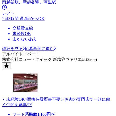
南越谷駅、新越谷駅、蒲生駅
シフト
1日3時間 週2日からOK
交通費支給
未経験OK
まかないあり
詳細を見る
応募画面に進む
アルバイト・パート
株式会社ニュー・クイック 新越谷ヴァリエ店(3209)
＜未経験OK×面接時履歴書不要＞お肉の専門店で一緒に働
く仲間を募集中!
フード系
時給
1,160
円〜