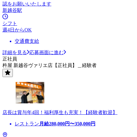
認をお願いいたします
新越谷駅
シフト
週4日からOK
交通費支給
詳細を見る
応募画面に進む
正社員
杵屋 新越谷ヴァリエ店【正社員】＿経験者
店長は賞与年4回！福利厚生も充実！【経験者歓迎】
レストラン
月給
280,000
円〜
350,000
円