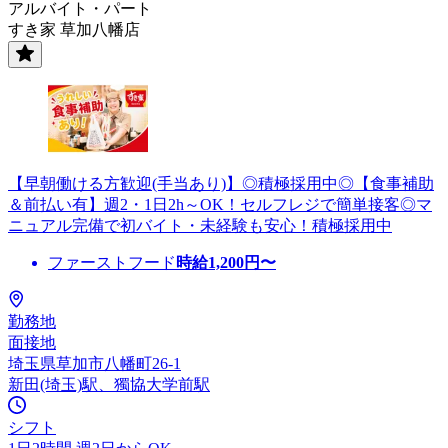
アルバイト・パート
すき家 草加八幡店
【早朝働ける方歓迎(手当あり)】◎積極採用中◎【食事補助
＆前払い有】週2・1日2h～OK！セルフレジで簡単接客◎マ
ニュアル完備で初バイト・未経験も安心！積極採用中
ファーストフード
時給
1,200
円〜
勤務地
面接地
埼玉県草加市八幡町26-1
新田(埼玉)駅、獨協大学前駅
シフト