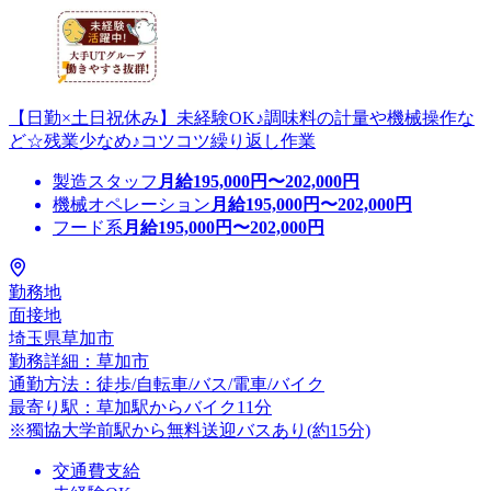
【日勤×土日祝休み】未経験OK♪調味料の計量や機械操作な
ど☆残業少なめ♪コツコツ繰り返し作業
製造スタッフ
月給
195,000
円〜
202,000
円
機械オペレーション
月給
195,000
円〜
202,000
円
フード系
月給
195,000
円〜
202,000
円
勤務地
面接地
埼玉県草加市
勤務詳細：草加市
通勤方法：徒歩/自転車/バス/電車/バイク
最寄り駅：草加駅からバイク11分
※獨協大学前駅から無料送迎バスあり(約15分)
交通費支給