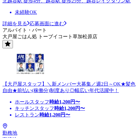
北越谷駅 徒歩4分、越谷駅 徒歩25分、越谷レイクタウン駅
未経験OK
詳細を見る
応募画面に進む
アルバイト・パート
大戸屋ごはん処 トーブイコート草加松原店
【大戸屋スタッフ】＼新メンバー大募集／週2日～OK★髪色
自由★前払い(稼働分)制度あり◎幅広い年代活躍中！
ホールスタッフ
時給
1,200
円〜
キッチンスタッフ
時給
1,200
円〜
レストラン
時給
1,200
円〜
勤務地