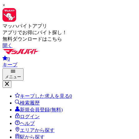
×
マッハバイトアプリ
アプリでお得にバイト探し！
無料ダウンロードはこちら
開く
0
キープ
メニュー
キープした求人を見る
0
検索履歴
新規会員登録(無料)
ログイン
ヘルプ
エリアから探す
駅から探す