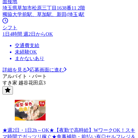
面接地
埼玉県草加市松原三丁目1638番11 2階
獨協大学前駅、草加駅、新田(埼玉)駅
シフト
1日4時間 週2日からOK
交通費支給
未経験OK
まかないあり
詳細を見る
応募画面に進む
アルバイト・パート
すき家 越谷花田店3
★週2日・1日2h～OK★【夜勤で高時給】WワークOK！スキ
マ時間でガッツリ稼ぐ★食事補助・前払い有◎セルフレジ＆