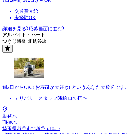
1日2時間 週2日からOK
交通費支給
未経験OK
詳細を見る
応募画面に進む
アルバイト・パート
つきじ海賓 北越谷店
週2日からOK!! お寿司が大好き!!というあなた大歓迎です。
デリバリースタッフ
時給
1,175
円〜
勤務地
面接地
埼玉県越谷市北越谷5-10-17