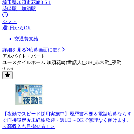
埼玉県加須市花崎3-5-1
花崎駅、加須駅
シフト
週2日からOK
交通費支給
詳細を見る
応募画面に進む
アルバイト・パート
ユースタイルホーム 加須花崎(世話人)_GH_非常勤_夜勤
01/Gi
【夜勤でスピード採用実施中】履歴書不要＆電話応募ならす
ぐ面接設定★未経験歓迎・週1日～OKで無理なく働けます。
＜高収入も目指せる！＞