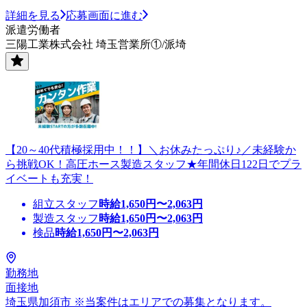
詳細を見る
応募画面に進む
派遣労働者
三陽工業株式会社 埼玉営業所①/派埼
【20～40代積極採用中！！】＼お休みたっぷり♪／未経験か
ら挑戦OK！高圧ホース製造スタッフ★年間休日122日でプラ
イベートも充実！
組立スタッフ
時給
1,650
円〜
2,063
円
製造スタッフ
時給
1,650
円〜
2,063
円
検品
時給
1,650
円〜
2,063
円
勤務地
面接地
埼玉県加須市 ※当案件はエリアでの募集となります。