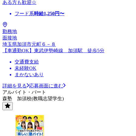
ある方も歓迎☆
フード系
時給
1,250
円〜
勤務地
面接地
埼玉県加須市元町６－８
【車通勤OK】東武伊勢崎線 加須駅 徒歩5分
交通費支給
未経験OK
まかないあり
詳細を見る
応募画面に進む
アルバイト・パート
森塾 加須校(教職志望学生)