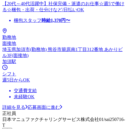
【20代～40代活躍中】社保完備・派遣のお仕事☆週5で働け
る☆梱包・出荷・仕分けなど/日払いOK
梱包スタッフ
時給
1,370
円〜
勤務地
面接地
埼玉県加須市(勤務地) 熊谷市籠原南1丁目312番地 あかりビ
ル3F(面接地)
加須駅
シフト
週5日からOK
交通費支給
未経験OK
詳細を見る
応募画面に進む
正社員
日本マニュファクチャリングサービス株式会社01/sai250716-
T