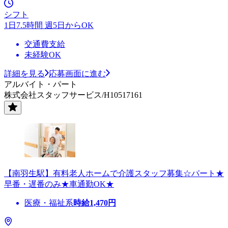
シフト
1日7.5時間 週5日からOK
交通費支給
未経験OK
詳細を見る
応募画面に進む
アルバイト・パート
株式会社スタッフサービス/H10517161
【南羽生駅】有料老人ホームで介護スタッフ募集☆パート★
早番・遅番のみ★車通勤OK★
医療・福祉系
時給
1,470
円