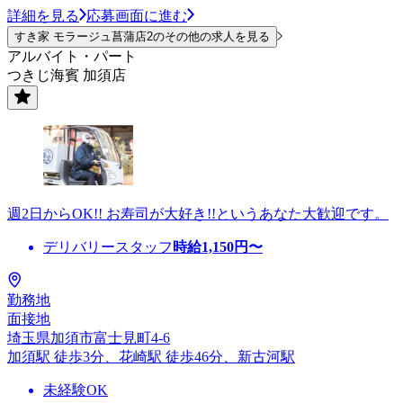
詳細を見る
応募画面に進む
すき家 モラージュ菖蒲店2のその他の求人を見る
アルバイト・パート
つきじ海賓 加須店
週2日からOK!! お寿司が大好き!!というあなた大歓迎です。
デリバリースタッフ
時給
1,150
円〜
勤務地
面接地
埼玉県加須市富士見町4-6
加須駅 徒歩3分、花崎駅 徒歩46分、新古河駅
未経験OK