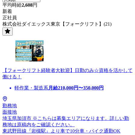
平均時給
2,608
円
新着
正社員
株式会社ダイエックス東京【フォークリフト】(21)
【フォークリフト経験者大歓迎】日勤のみ☆資格を活かして
働ける！
軽作業・製造系
月給
210,000
円〜
350,000
円
勤務地
面接地
埼玉県加須市 ※こちらは募集エリアになります。詳しい勤
務地は原稿内をご確認ください。
東武野田線『岩槻駅』より車で10分車・バイク通勤OK