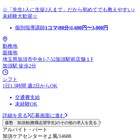
☆「先生1人に生徒2人まで」だから初めてでも教えやすい♪
未経験大歓迎☆
個別指導講師
1コマ(80分)
1,600
円〜
3,000
円
勤務地
面接地
埼玉県加須市中央1-7-52加須駅前店舗１F
加須駅 徒歩2分
シフト
1日1.5時間 週2日からOK
交通費支給
未経験OK
詳細を見る
応募画面に進む
森塾 加須校(教職志望学生)のその他の求人を見る
アルバイト・パート
加須ケアセンターそよ風/14688