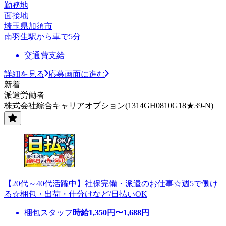
勤務地
面接地
埼玉県加須市
南羽生駅から車で5分
交通費支給
詳細を見る
応募画面に進む
新着
派遣労働者
株式会社綜合キャリアオプション(1314GH0810G18★39-N)
【20代～40代活躍中】社保完備・派遣のお仕事☆週5で働け
る☆梱包・出荷・仕分けなど/日払いOK
梱包スタッフ
時給
1,350
円〜
1,688
円