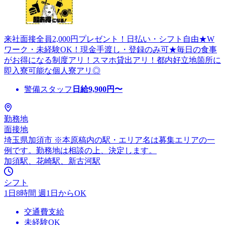
来社面接全員2,000円プレゼント！日払い・シフト自由★W
ワーク・未経験OK！現金手渡し・登録のみ可★毎日の食事
がお得になる制度アリ！スマホ貸出アリ！都内好立地箇所に
即入寮可能な個人寮アリ◎
警備スタッフ
日給
9,900
円〜
勤務地
面接地
埼玉県加須市 ※本原稿内の駅・エリア名は募集エリアの一
例です。勤務地は相談の上、決定します。
加須駅、花崎駅、新古河駅
シフト
1日8時間 週1日からOK
交通費支給
未経験OK