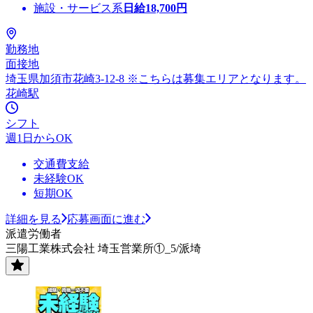
施設・サービス系
日給
18,700
円
勤務地
面接地
埼玉県加須市花崎3-12-8 ※こちらは募集エリアとなります。
花崎駅
シフト
週1日からOK
交通費支給
未経験OK
短期OK
詳細を見る
応募画面に進む
派遣労働者
三陽工業株式会社 埼玉営業所①_5/派埼