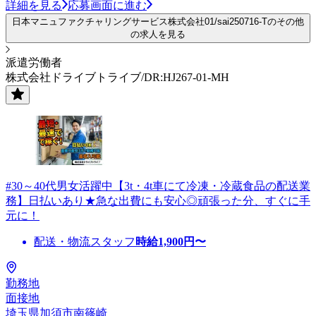
詳細を見る
応募画面に進む
日本マニュファクチャリングサービス株式会社01/sai250716-Tのその他
の求人を見る
派遣労働者
株式会社ドライブトライブ/DR:HJ267-01-MH
#30～40代男女活躍中【3t・4t車にて冷凍・冷蔵食品の配送業
務】日払いあり★急な出費にも安心◎頑張った分、すぐに手
元に！
配送・物流スタッフ
時給
1,900
円〜
勤務地
面接地
埼玉県加須市南篠崎