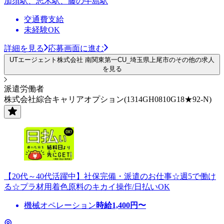
加須駅、志木駅、藤の牛島駅
交通費支給
未経験OK
詳細を見る
応募画面に進む
UTエージェント株式会社 南関東第一CU_埼玉県上尾市のその他の求人
を見る
派遣労働者
株式会社綜合キャリアオプション(1314GH0810G18★92-N)
【20代～40代活躍中】社保完備・派遣のお仕事☆週5で働け
る☆プラ材用着色原料のキカイ操作/日払いOK
機械オペレーション
時給
1,400
円〜