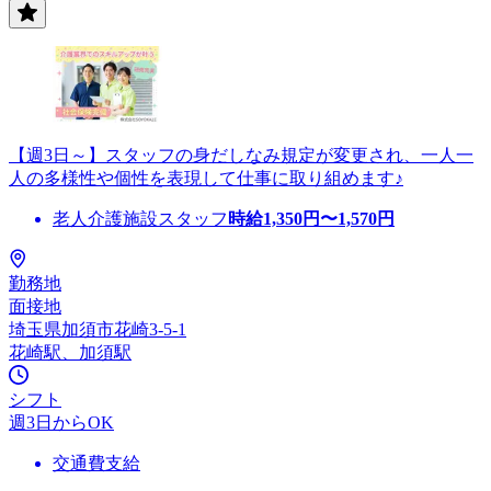
【週3日～】スタッフの身だしなみ規定が変更され、一人一
人の多様性や個性を表現して仕事に取り組めます♪
老人介護施設スタッフ
時給
1,350
円〜
1,570
円
勤務地
面接地
埼玉県加須市花崎3-5-1
花崎駅、加須駅
シフト
週3日からOK
交通費支給