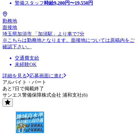
警備スタッフ
時給
9,200
円〜
19,550
円
勤務地
面接地
埼玉県加須市 「加須駅」より車で7分
※こちらは勤務地となります。面接地については原稿内をご
確認下さい。
交通費支給
未経験OK
詳細を見る
応募画面に進む
アルバイト・パート
あと7日で掲載終了
サンエス警備保障株式会社 浦和支社(6)