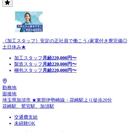
《加工スタッフ》安定の正社員で働こう♪家電付き寮完備◎
土日休み★
加工スタッフ
月給
220,000
円〜
製造スタッフ
月給
220,000
円〜
梱包スタッフ
月給
220,000
円〜
勤務地
面接地
埼玉県加須市 ★東部伊勢崎線・花崎駅より徒歩20分
花崎駅、鷲宮駅、加須駅
交通費支給
未経験OK