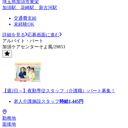
埼玉県加須市東栄
加須駅、花崎駅、新古河駅
交通費支給
未経験OK
詳細を見る
応募画面に進む
アルバイト・パート
加須ケアセンターそよ風/29853
【週2日～】夜勤専従スタッフ（介護職）/パート募集！
老人介護施設スタッフ
時給
1,445
円
勤務地
面接地