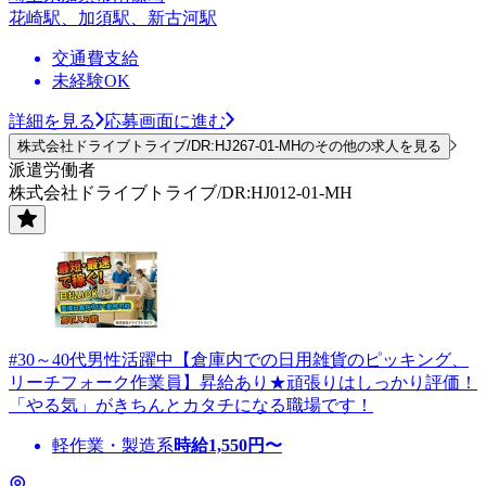
花崎駅、加須駅、新古河駅
交通費支給
未経験OK
詳細を見る
応募画面に進む
株式会社ドライブトライブ/DR:HJ267-01-MHのその他の求人を見る
派遣労働者
株式会社ドライブトライブ/DR:HJ012-01-MH
#30～40代男性活躍中【倉庫内での日用雑貨のピッキング、
リーチフォーク作業員】昇給あり★頑張りはしっかり評価！
「やる気」がきちんとカタチになる職場です！
軽作業・製造系
時給
1,550
円〜