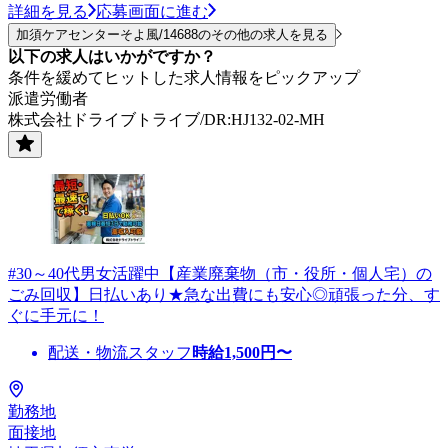
詳細を見る
応募画面に進む
加須ケアセンターそよ風/14688のその他の求人を見る
以下の求人はいかがですか？
条件を緩めてヒットした求人情報をピックアップ
派遣労働者
株式会社ドライブトライブ/DR:HJ132-02-MH
#30～40代男女活躍中【産業廃棄物（市・役所・個人宅）の
ごみ回収】日払いあり★急な出費にも安心◎頑張った分、す
ぐに手元に！
配送・物流スタッフ
時給
1,500
円〜
勤務地
面接地