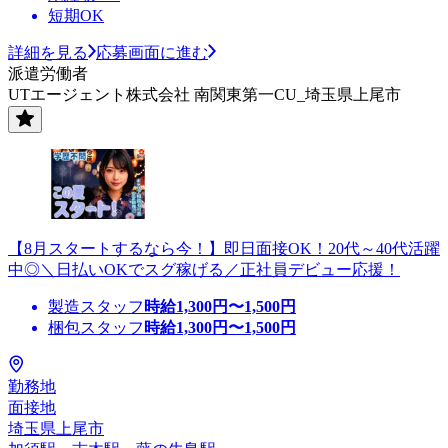
短期OK
詳細を見る
応募画面に進む
派遣労働者
UTエージェント株式会社 南関東第一CU_埼玉県上尾市
【8月スタートするなら今！】即日面接OK！20代～40代活躍
中◎＼日払いOKでスグ稼げる／正社員デビュー応援！
製造スタッフ
時給
1,300
円〜
1,500
円
梱包スタッフ
時給
1,300
円〜
1,500
円
勤務地
面接地
埼玉県上尾市