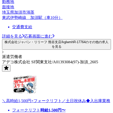
勤務地
面接地
埼玉県加須市鴻茎
東武伊勢崎線 加須駅（車10分）
交通費支給
詳細を見る
応募画面に進む
株式会社ジャパン・リリーフ 熊谷支店/kglwmhR-17764のその他の求人
を見る
派遣労働者
アデコ株式会社 SF関東支社/A01393084(97)-加須_2605
＼高時給1,500円×フォークリフト／土日祝休み◆入出庫業務
フォークリフト
時給
1,500
円〜