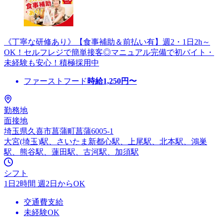
《丁寧な研修あり》【食事補助＆前払い有】週2・1日2h～
OK！セルフレジで簡単接客◎マニュアル完備で初バイト・
未経験も安心！積極採用中
ファーストフード
時給
1,250
円〜
勤務地
面接地
埼玉県久喜市菖蒲町菖蒲6005-1
大宮(埼玉)駅、さいたま新都心駅、上尾駅、北本駅、鴻巣
駅、熊谷駅、蓮田駅、古河駅、加須駅
シフト
1日2時間 週2日からOK
交通費支給
未経験OK