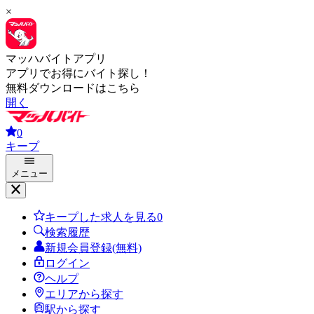
×
マッハバイトアプリ
アプリでお得にバイト探し！
無料ダウンロードはこちら
開く
0
キープ
メニュー
キープした求人を見る
0
検索履歴
新規会員登録(無料)
ログイン
ヘルプ
エリアから探す
駅から探す