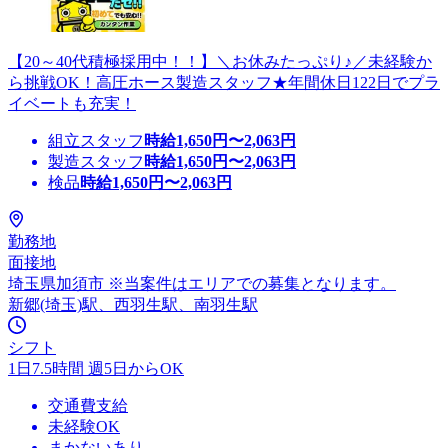
【20～40代積極採用中！！】＼お休みたっぷり♪／未経験か
ら挑戦OK！高圧ホース製造スタッフ★年間休日122日でプラ
イベートも充実！
組立スタッフ
時給
1,650
円〜
2,063
円
製造スタッフ
時給
1,650
円〜
2,063
円
検品
時給
1,650
円〜
2,063
円
勤務地
面接地
埼玉県加須市 ※当案件はエリアでの募集となります。
新郷(埼玉)駅、西羽生駅、南羽生駅
シフト
1日7.5時間 週5日からOK
交通費支給
未経験OK
まかないあり