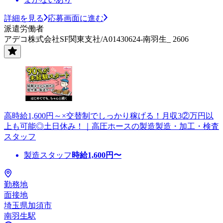
詳細を見る
応募画面に進む
派遣労働者
アデコ株式会社SF関東支社/A01430624-南羽生_ 2606
高時給1,600円～×交替制でしっかり稼げる！月収3②万円以
上も可能◎土日休み！｜高圧ホースの製造製造・加工・検査
スタッフ
製造スタッフ
時給
1,600
円〜
勤務地
面接地
埼玉県加須市
南羽生駅