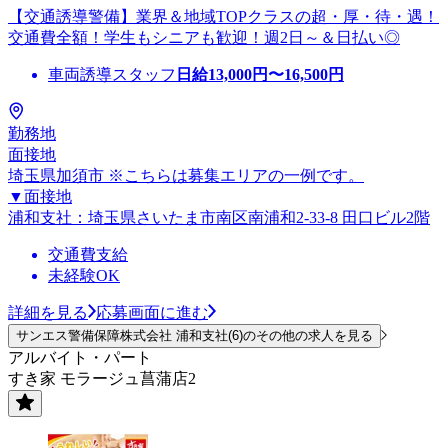
【交通誘導警備】業界＆地域TOPクラスの超・厚・待・遇！
交通費全額！学生もシニアも歓迎！週2日～＆日払い◎
車両誘導スタッフ
日給
13,000
円〜
16,500
円
勤務地
面接地
埼玉県加須市 ※こちらは募集エリアの一例です。
▼面接地
浦和支社：埼玉県さいたま市南区南浦和2-33-8 田口ビル2階
交通費支給
未経験OK
詳細を見る
応募画面に進む
サンエス警備保障株式会社 浦和支社(6)のその他の求人を見る
アルバイト・パート
すき家 モラージュ菖蒲店2