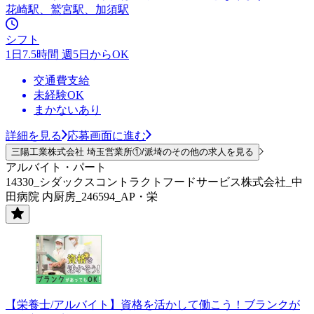
花崎駅、鷲宮駅、加須駅
シフト
1日7.5時間 週5日からOK
交通費支給
未経験OK
まかないあり
詳細を見る
応募画面に進む
三陽工業株式会社 埼玉営業所①/派埼のその他の求人を見る
アルバイト・パート
14330_シダックスコントラクトフードサービス株式会社_中
田病院 内厨房_246594_AP・栄
【栄養士/アルバイト】資格を活かして働こう！ブランクが