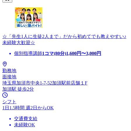
☆「先生1人に生徒2人まで」だから初めてでも教えやすい♪
未経験大歓迎☆
個別指導講師
1コマ(80分)
1,600
円〜
3,000
円
勤務地
面接地
埼玉県加須市中央1-7-52加須駅前店舗１F
加須駅 徒歩2分
シフト
1日1.5時間 週2日からOK
交通費支給
未経験OK