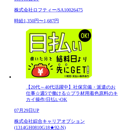
株式会社ロフティー/SA10026475
時給1,350円〜1,687円
【20代～40代活躍中】社保完備・派遣のお
仕事☆週5で働ける☆プラ材用着色原料のキ
カイ操作/日払いOK
07月29日UP
株式会社綜合キャリアオプション
(1314GH0810G18★92-N)