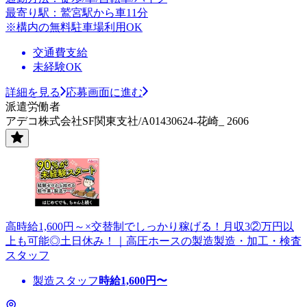
最寄り駅：鷲宮駅から車11分
※構内の無料駐車場利用OK
交通費支給
未経験OK
詳細を見る
応募画面に進む
派遣労働者
アデコ株式会社SF関東支社/A01430624-花崎_ 2606
高時給1,600円～×交替制でしっかり稼げる！月収3②万円以
上も可能◎土日休み！｜高圧ホースの製造製造・加工・検査
スタッフ
製造スタッフ
時給
1,600
円〜