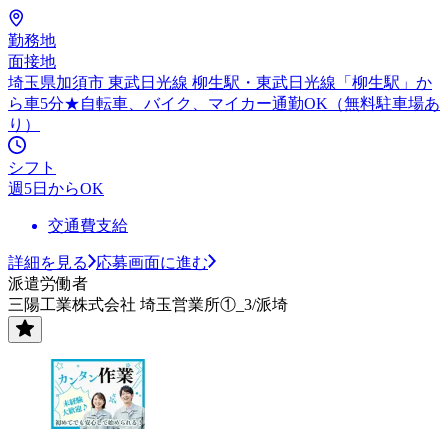
勤務地
面接地
埼玉県加須市 東武日光線 柳生駅・東武日光線「柳生駅」か
ら車5分★自転車、バイク、マイカー通勤OK（無料駐車場あ
り）
シフト
週5日からOK
交通費支給
詳細を見る
応募画面に進む
派遣労働者
三陽工業株式会社 埼玉営業所①_3/派埼