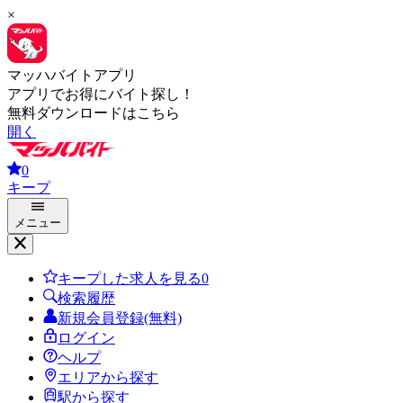
×
マッハバイトアプリ
アプリでお得にバイト探し！
無料ダウンロードはこちら
開く
0
キープ
メニュー
キープした求人を見る
0
検索履歴
新規会員登録(無料)
ログイン
ヘルプ
エリアから探す
駅から探す