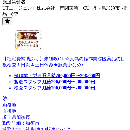
派遣労働者
UTエージェント株式会社 南関東第一CU_埼玉県加須市_検
品･検査
【社宅費補助あり】未経験OK☆人気の軽作業◎医薬品の目
視検査！日勤＆土日休み★残業少なめ♪
軽作業・製造系
月給
200,000
円〜
208,000
円
製造スタッフ
月給
200,000
円〜
208,000
円
検査スタッフ
月給
200,000
円〜
208,000
円
勤務地
面接地
埼玉県加須市
勤務詳細：加須市
通勤方法：徒歩/車/自転車/バイク