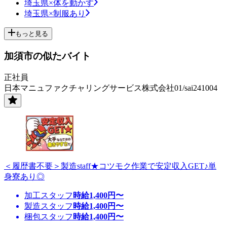
埼玉県×体を動かす
埼玉県×制服あり
もっと見る
加須市の似たバイト
正社員
日本マニュファクチャリングサービス株式会社01/sai241004
＜履歴書不要＞製造staff★コツモク作業で安定収入GET♪単
身寮あり◎
加工スタッフ
時給
1,400
円〜
製造スタッフ
時給
1,400
円〜
梱包スタッフ
時給
1,400
円〜