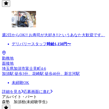
週2日からOK!! お寿司が大好き!!というあなた大歓迎です。
デリバリースタッフ
時給
1,150
円〜
勤務地
面接地
埼玉県加須市富士見町4-6
加須駅 徒歩3分、花崎駅 徒歩46分、新古河駅
未経験OK
詳細を見る
応募画面に進む
アルバイト・パート
森塾 加須校(未経験学生)