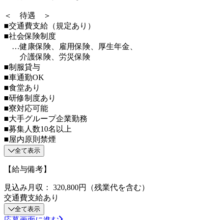
＜ 待遇 ＞
■交通費支給（規定あり）
■社会保険制度
…健康保険、雇用保険、厚生年金、
介護保険、労災保険
■制服貸与
■車通勤OK
■食堂あり
■研修制度あり
■寮対応可能
■大手グループ企業勤務
■募集人数10名以上
■屋内原則禁煙
全て表示
【給与備考】
見込み月収： 320,800円（残業代を含む）
交通費支給あり
全て表示
応募画面に進む