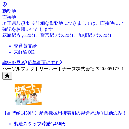
勤務地
面接地
埼玉県加須市 ※詳細な勤務地につきましては、面接時にご
確認をお願いいたします
花崎駅 徒歩20分、鷲宮駅 バス20分、加須駅 バス20分
交通費支給
未経験OK
詳細を見る
応募画面に進む
パーソルファクトリーパートナーズ株式会社 /S20-005177_1
【高時給1450円】産業機械用接着剤の製造補助◎日勤のみ！
製造スタッフ
時給
1,450
円