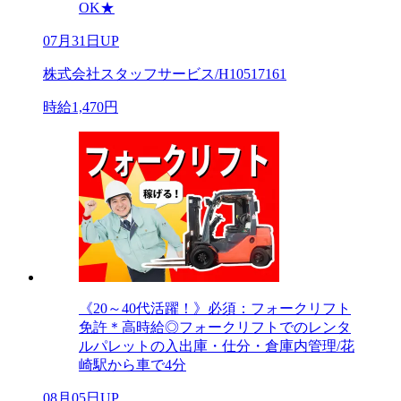
OK★
07月31日UP
株式会社スタッフサービス/H10517161
時給1,470円
《20～40代活躍！》必須：フォークリフト
免許＊高時給◎フォークリフトでのレンタ
ルパレットの入出庫・仕分・倉庫内管理/花
崎駅から車で4分
08月05日UP