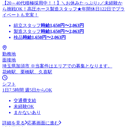
【20～40代積極採用中！！】＼お休みたっぷり♪／未経験か
ら挑戦OK！高圧ホース製造スタッフ★年間休日122日でプラ
イベートも充実！
組立スタッフ
時給
1,650
円〜
2,063
円
製造スタッフ
時給
1,650
円〜
2,063
円
検品
時給
1,650
円〜
2,063
円
勤務地
面接地
埼玉県加須市 ※当案件はエリアでの募集となります。
花崎駅、栗橋駅、久喜駅
シフト
1日7.5時間 週5日からOK
交通費支給
未経験OK
まかないあり
詳細を見る
応募画面に進む