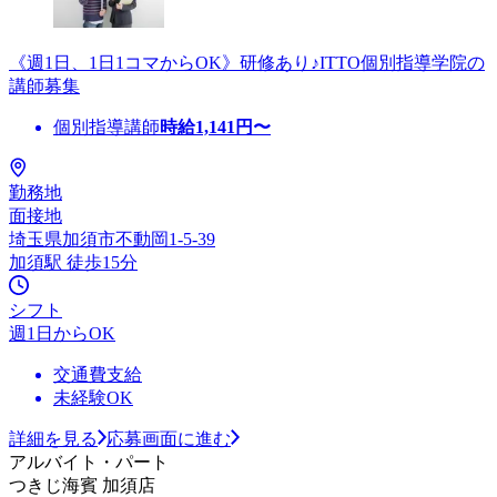
《週1日、1日1コマからOK》研修あり♪ITTO個別指導学院の
講師募集
個別指導講師
時給
1,141
円〜
勤務地
面接地
埼玉県加須市不動岡1-5-39
加須駅 徒歩15分
シフト
週1日からOK
交通費支給
未経験OK
詳細を見る
応募画面に進む
アルバイト・パート
つきじ海賓 加須店