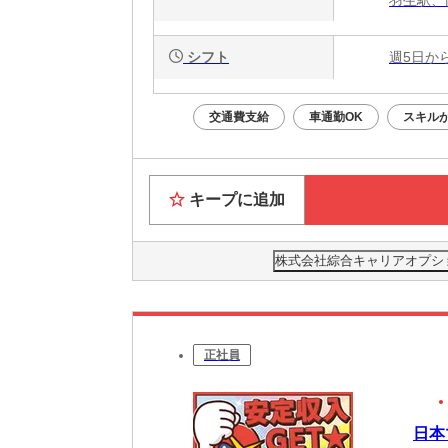
シフト
週5日か
交通費支給
車通勤OK
スキル
キープに追加
株式会社綜合キャリアオプション(
正社員
日本