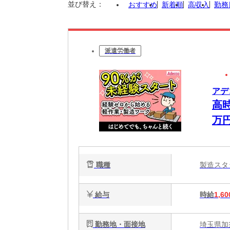
並び替え：
おすすめ
新着順
高収入
勤務
派遣労働者
アデ
高
万
造
職種
製造ス
給与
時給
1,60
勤務地・面接地
埼玉県加