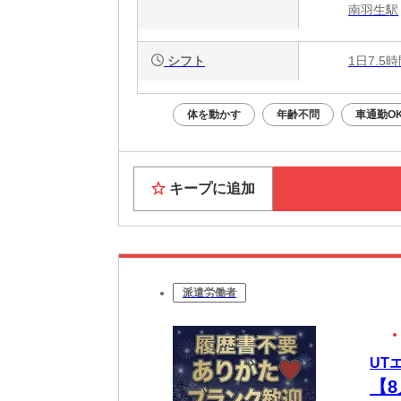
南羽生駅
シフト
1日7.5
体を動かす
年齢不問
車通勤O
キープに追加
派遣労働者
UT
【