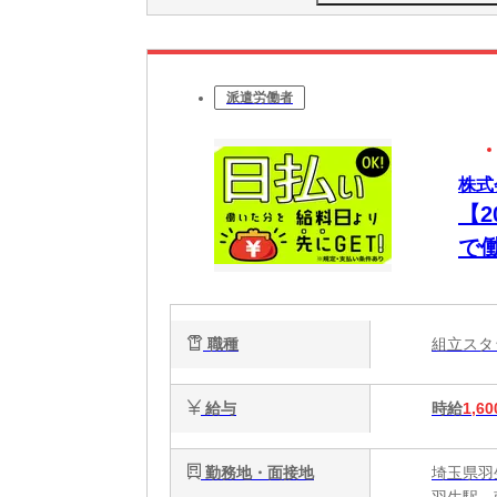
派遣労働者
株式
【
で
払い
職種
組立ス
給与
時給
1,60
勤務地・面接地
埼玉県羽生
羽生駅、