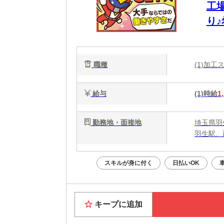
工場
り
職種
(1)加
給与
(1)時給
1
勤務地・面接地
埼玉県羽
羽生駅、
スキルが身に付く
日払いOK
キープに追加