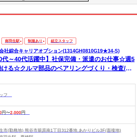
南羽生駅
制服あり
組立スタッフ
会社綜合キャリアオプション(1314GH0810G19★34-S)
20代～40代活躍中】社保完備・派遣のお仕事☆週5
働ける☆クルマ部品のベアリングづくり・検査/日
OK
タッフ
0
円〜
2,000
円
市(勤務地) 熊谷市籠原南1丁目312番地 あかりビル3F(面接地)
南羽生駅、栗橋駅