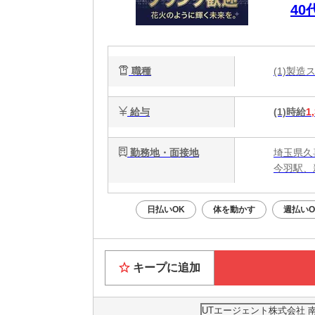
4
ュ
職種
(1)製
給与
(1)時給
1
勤務地・面接地
埼玉県久
今羽駅、
日払いOK
体を動かす
週払いO
キープに追加
UTエージェント株式会社 