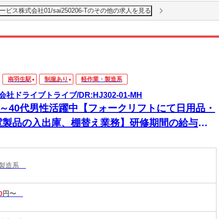
ス株式会社01/sai250206-Tのその他の求人を見る
南羽生駅
制服あり
軽作業・製造系
会社ドライブトライブ/DR:HJ302-01-MH
30～40代男性活躍中【フォークリフトにて日用品・
電製品の入出庫、棚替え業務】研修期間の給与変
なし★安心のスタート！初めての方も収入面で不
なく始められます！
・製造系
0
円〜