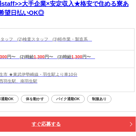
staff>>大手企業×安定収入★格安で住める寮あ
♪希望日払いOK◎
工スタッフ (2)検査スタッフ (3)軽作業・製造系
,300
円〜
(2)時給
1,300
円〜
(3)時給
1,300
円〜
生市 ★東武伊勢崎線・羽生駅より車10分
西羽生駅、南羽生駅
車通勤OK
体を動かす
バイク通勤OK
制服あり
すぐ応募する