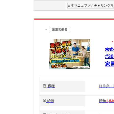
日本マニュファクチャリングサービ
派遣労働者
株式
#
家
動
安
職種
軽作業
給与
時給
1,53