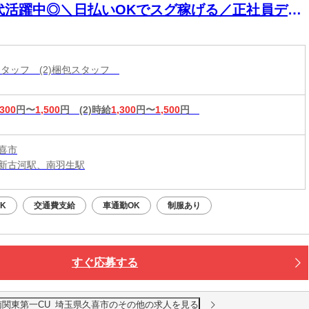
0代活躍中◎＼日払いOKでスグ稼げる／正社員デビ
ー応援！
造スタッフ (2)梱包スタッフ
,300
円〜
1,500
円
(2)時給
1,300
円〜
1,500
円
喜市
新古河駅、南羽生駅
K
交通費支給
車通勤OK
制服あり
すぐ応募する
南関東第一CU_埼玉県久喜市のその他の求人を見る