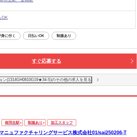
らOK
が身に付く
日払いOK
制服あり
すぐ応募する
1314GH0810G19★34-S)のその他の求人を見る
南羽生駅
制服あり
加工スタッフ
マニュファクチャリングサービス株式会社01/sai250206-T