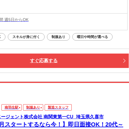
時間 週5日からOK
K
スキルが身に付く
制服あり
曜日や時間が選べる
すぐ応募する
南羽生駅
制服あり
製造スタッフ
エージェント株式会社 南関東第一CU_埼玉県久喜市
8月スタートするなら今！】即日面接OK！20代～