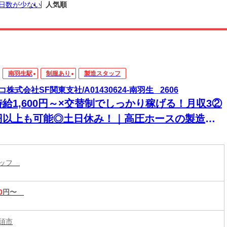
日数が少ない
人気順
南羽生駅
制服あり
製造スタッフ
コ株式会社SF関東支社/A01430624-南羽生_ 2606
時給1,600円～×交替制でしっかり稼げる！月収3②
円以上も可能◎土日休み！｜高圧ホースの製造製
・加工・検査スタッフ
タッフ
0
円〜
須市