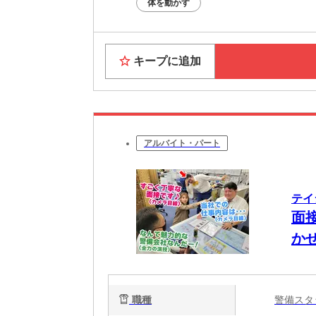
体を動かす
キープに追加
アルバイト・パート
テイ
面
かせ
職種
警備ス