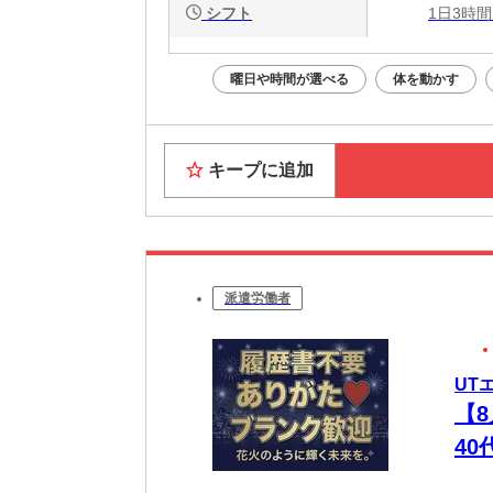
シフト
1日3時間
曜日や時間が選べる
体を動かす
キープに追加
派遣労働者
UT
【
4
ュ