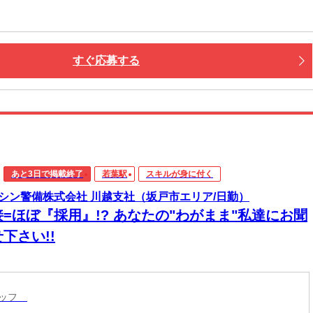
すぐ応募する
あと3日で掲載終了
若葉駅
スキルが身に付く
シン警備株式会社 川越支社（坂戸市エリア/日勤）
接=ほぼ『採用』!? あなたの"わがまま"私達にお聞
下さい!!
タッフ