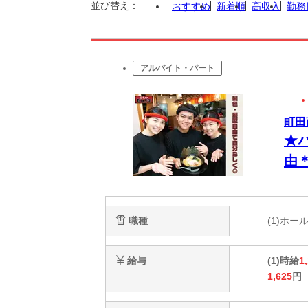
並び替え：
おすすめ
新着順
高収入
勤務
アルバイト・パート
町田
★
由
一
職種
(1)ホ
給与
(1)時給
1
1,625
円