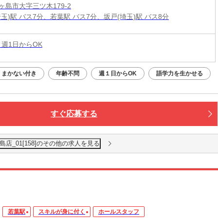
ヶ島市大字三ツ木179-2
玉)駅 バス7分、若葉駅 バス7分、坂戸(埼玉)駅 バス8分
 週1日からOK
、まかない付き
年齢不問
週１日からOK
語学力を生かせる
すぐ応募する
店_01[158]のその他の求人を見る
若葉駅
スキルが身に付く
ホールスタッフ