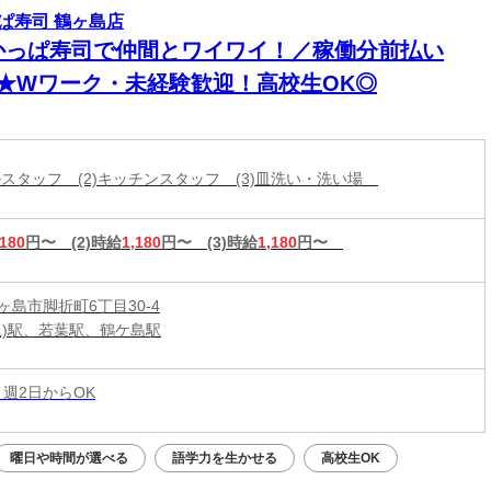
ぱ寿司 鶴ヶ島店
かっぱ寿司で仲間とワイワイ！／稼働分前払い
K★Wワーク・未経験歓迎！高校生OK◎
ールスタッフ (2)キッチンスタッフ (3)皿洗い・洗い場
,180
円〜
(2)時給
1,180
円〜
(3)時給
1,180
円〜
ヶ島市脚折町6丁目30-4
玉)駅、若葉駅、鶴ケ島駅
 週2日からOK
曜日や時間が選べる
語学力を生かせる
高校生OK