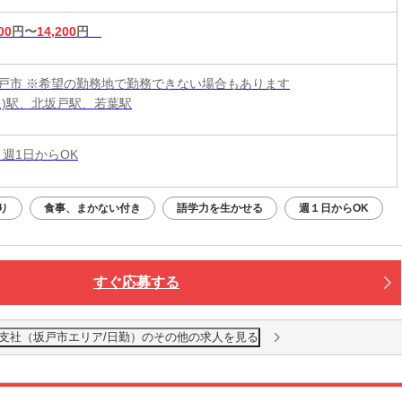
00
円〜
14,200
円
戸市 ※希望の勤務地で勤務できない場合もあります
玉)駅、北坂戸駅、若葉駅
 週1日からOK
り
食事、まかない付き
語学力を生かせる
週１日からOK
すぐ応募する
越支社（坂戸市エリア/日勤）のその他の求人を見る