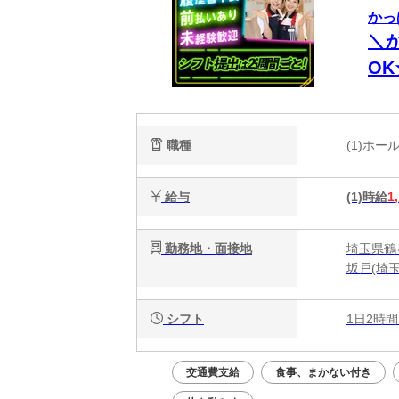
かっ
＼
O
職種
(1)ホ
給与
(1)時給
1
勤務地・面接地
埼玉県鶴
坂戸(埼
シフト
1日2時間
交通費支給
食事、まかない付き