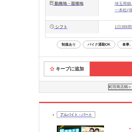
勤務地・面接地
埼玉県鶴
一本松(埼
シフト
1日3時間
制服あり
バイク通勤OK
食事
キープに追加
町田商店鶴ヶ島
アルバイト・パート