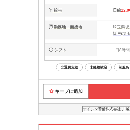
給与
日給
12,0
勤務地・面接地
埼玉県坂
坂戸(埼
シフト
1日8時間
交通費支給
未経験歓迎
制服あ
キープに追加
テイシン警備株式会社 川