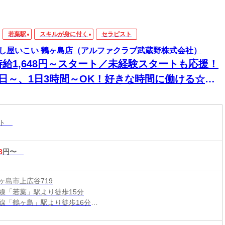
若葉駅
スキルが身に付く
セラピスト
し屋いこい 鶴ヶ島店（アルファクラブ武蔵野株式会社）
時給1,648円～スタート／未経験スタートも応援！
1日～、1日3時間～OK！好きな時間に働ける☆マ
サージ店のセラピストSTAFF☆
スト
8
円〜
ヶ島市上広谷719
線「若葉」駅より徒歩15分
線「鶴ヶ島」駅より徒歩16分
線・東武越生線「坂戸」駅より車で9分