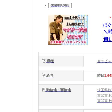
業務委託契約
ほぐ
＼
週
ッ
職種
セラピ
給与
時給
1,64
勤務地・面接地
埼玉県鶴
東武東上
東武東上
東武東上