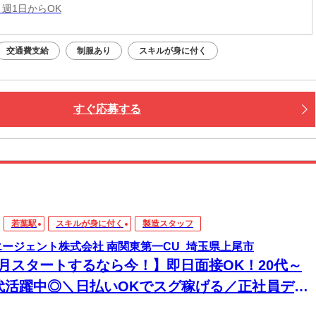
 週1日からOK
交通費支給
制服あり
スキルが身に付く
すぐ応募する
若葉駅
スキルが身に付く
製造スタッフ
エージェント株式会社 南関東第一CU_埼玉県上尾市
8月スタートするなら今！】即日面接OK！20代～
0代活躍中◎＼日払いOKでスグ稼げる／正社員デビ
ー応援！