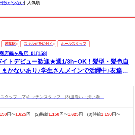
日数が少ない
人気順
若葉駅
スキルが身に付く
ホールスタッフ
商店鶴ヶ島店_01[158]
バイトデビュー歓迎★週1/3h~OK！髪型・髪色自
＊まかないあり♪学生さんメインで活躍中♪友達と
緒に応募OK★履歴書不要
ールスタッフ (2)キッチンスタッフ (3)皿洗い・洗い場
,150
円〜
1,625
円
(2)時給
1,150
円〜
1,625
円
(3)時給
1,150
円〜