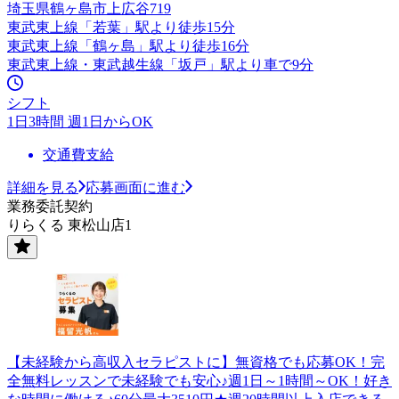
埼玉県鶴ヶ島市上広谷719
東武東上線「若葉」駅より徒歩15分
東武東上線「鶴ヶ島」駅より徒歩16分
東武東上線・東武越生線「坂戸」駅より車で9分
シフト
1日3時間 週1日からOK
交通費支給
詳細を見る
応募画面に進む
業務委託契約
りらくる 東松山店1
【未経験から高収入セラピストに】無資格でも応募OK！完
全無料レッスンで未経験でも安心♪週1日～1時間～OK！好き