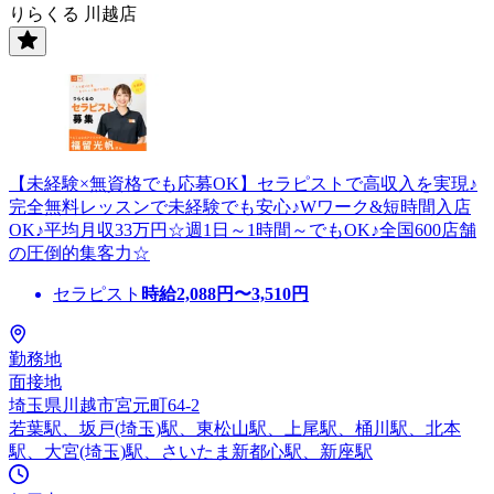
りらくる 川越店
【未経験×無資格でも応募OK】セラピストで高収入を実現♪
完全無料レッスンで未経験でも安心♪Wワーク&短時間入店
OK♪平均月収33万円☆週1日～1時間～でもOK♪全国600店舗
の圧倒的集客力☆
セラピスト
時給
2,088
円〜
3,510
円
勤務地
面接地
埼玉県川越市宮元町64-2
若葉駅、坂戸(埼玉)駅、東松山駅、上尾駅、桶川駅、北本
駅、大宮(埼玉)駅、さいたま新都心駅、新座駅