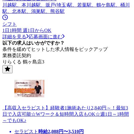
川越駅、本川越駅、坂戸(埼玉)駅、若葉駅、鶴ケ島駅、桶川
駅、北本駅、鴻巣駅、熊谷駅
シフト
1日1時間 週1日からOK
詳細を見る
応募画面に進む
以下の求人はいかがですか？
条件を緩めてヒットした求人情報をピックアップ
業務委託契約
りらくる 鶴ヶ島店3
【高収入セラピスト】経験者1施術あたり2,840円～！最短3
日で入店可能☆Wワーク＆短時間入店もOK☆週1日～1時間
～でもOK♪
セラピスト
時給
2,088
円〜
3,510
円