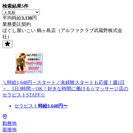
検索結果
5
件
平均時給
3,138
円
業務委託契約
ほぐし屋いこい 鶴ヶ島店（アルファクラブ武蔵野株式会
社）
＼時給1,648円～スタート／未経験スタートも応援！週1日
～、1日3時間～OK！好きな時間に働ける☆マッサージ店の
セラピストSTAFF☆
セラピスト
時給
1,648
円〜
勤務地
面接地