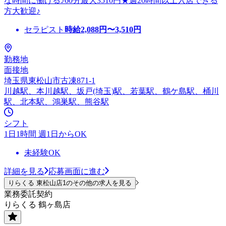
な時間に働ける♪60分最大3510円★週20時間以上入店できる
方大歓迎♪
セラピスト
時給
2,088
円〜
3,510
円
勤務地
面接地
埼玉県東松山市古凍871-1
川越駅、本川越駅、坂戸(埼玉)駅、若葉駅、鶴ケ島駅、桶川
駅、北本駅、鴻巣駅、熊谷駅
シフト
1日1時間 週1日からOK
未経験OK
詳細を見る
応募画面に進む
りらくる 東松山店1のその他の求人を見る
業務委託契約
りらくる 鶴ヶ島店