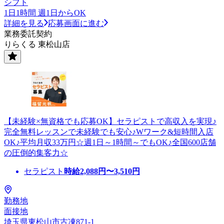
シフト
1日1時間 週1日からOK
詳細を見る
応募画面に進む
業務委託契約
りらくる 東松山店
【未経験×無資格でも応募OK】セラピストで高収入を実現♪
完全無料レッスンで未経験でも安心♪Wワーク&短時間入店
OK♪平均月収33万円☆週1日～1時間～でもOK♪全国600店舗
の圧倒的集客力☆
セラピスト
時給
2,088
円〜
3,510
円
勤務地
面接地
埼玉県東松山市古凍871-1