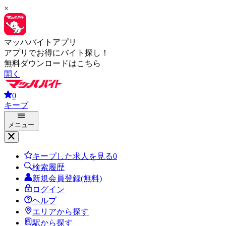
×
マッハバイトアプリ
アプリでお得にバイト探し！
無料ダウンロードはこちら
開く
0
キープ
メニュー
キープした求人を見る
0
検索履歴
新規会員登録(無料)
ログイン
ヘルプ
エリアから探す
駅から探す