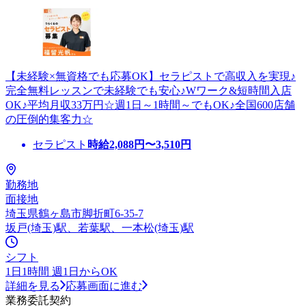
【未経験×無資格でも応募OK】セラピストで高収入を実現♪
完全無料レッスンで未経験でも安心♪Wワーク&短時間入店
OK♪平均月収33万円☆週1日～1時間～でもOK♪全国600店舗
の圧倒的集客力☆
セラピスト
時給
2,088
円〜
3,510
円
勤務地
面接地
埼玉県鶴ヶ島市脚折町6-35-7
坂戸(埼玉)駅、若葉駅、一本松(埼玉)駅
シフト
1日1時間 週1日からOK
詳細を見る
応募画面に進む
業務委託契約