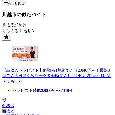
もっと見る
川越市の似たバイト
業務委託契約
りらくる 川越店3
【高収入セラピスト】経験者1施術あたり2,840円～！最短3
日で入店可能☆Wワーク＆短時間入店もOK☆週1日～1時間
～でもOK♪
セラピスト
時給
2,088
円〜
3,510
円
勤務地
面接地