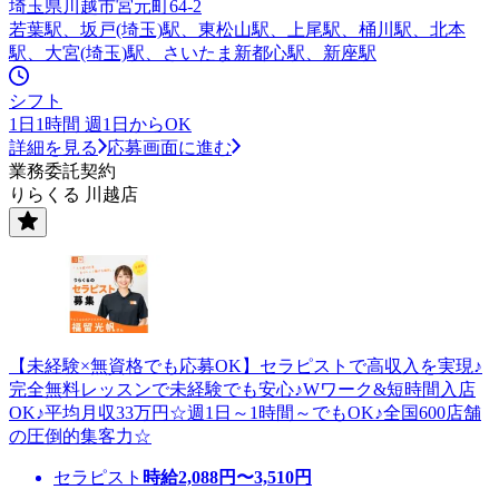
埼玉県川越市宮元町64-2
若葉駅、坂戸(埼玉)駅、東松山駅、上尾駅、桶川駅、北本
駅、大宮(埼玉)駅、さいたま新都心駅、新座駅
シフト
1日1時間 週1日からOK
詳細を見る
応募画面に進む
業務委託契約
りらくる 川越店
【未経験×無資格でも応募OK】セラピストで高収入を実現♪
完全無料レッスンで未経験でも安心♪Wワーク&短時間入店
OK♪平均月収33万円☆週1日～1時間～でもOK♪全国600店舗
の圧倒的集客力☆
セラピスト
時給
2,088
円〜
3,510
円