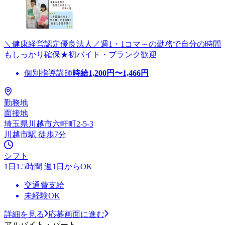
＼健康経営認定優良法人／週1・1コマ～の勤務で自分の時間
もしっかり確保★初バイト・ブランク歓迎
個別指導講師
時給
1,200
円〜
1,466
円
勤務地
面接地
埼玉県川越市六軒町2-5-3
川越市駅 徒歩7分
シフト
1日1.5時間 週1日からOK
交通費支給
未経験OK
詳細を見る
応募画面に進む
アルバイト・パート