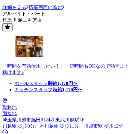
詳細を見る
応募画面に進む
アルバイト・パート
杵屋 川越エキア店
「時間を有効活用したい！」→短時間もOKなので効率よく
稼げます♪
ホールスタッフ
時給
1,170
円〜
キッチンスタッフ
時給
1,170
円〜
勤務地
面接地
埼玉県川越市脇田町24-9 東武川越駅3F
川越駅 徒歩0分、本川越駅 徒歩11分、川越市駅 徒歩13分