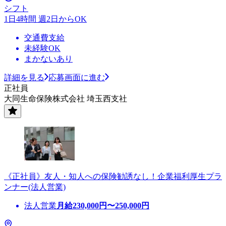
シフト
1日4時間 週2日からOK
交通費支給
未経験OK
まかないあり
詳細を見る
応募画面に進む
正社員
大同生命保険株式会社 埼玉西支社
《正社員》友人・知人への保険勧誘なし！企業福利厚生プラ
ンナー(法人営業)
法人営業
月給
230,000
円〜
250,000
円