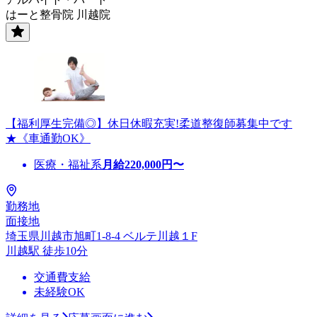
はーと整骨院 川越院
【福利厚生完備◎】休日休暇充実!柔道整復師募集中です
★《車通勤OK》
医療・福祉系
月給
220,000
円〜
勤務地
面接地
埼玉県川越市旭町1-8-4 ベルテ川越１F
川越駅 徒歩10分
交通費支給
未経験OK