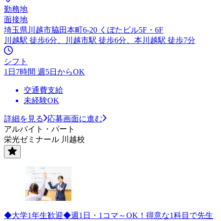
勤務地
面接地
埼玉県川越市脇田本町6-20 くぼたビル5F・6F
川越駅 徒歩6分、川越市駅 徒歩6分、本川越駅 徒歩7分
シフト
1日7時間 週5日からOK
交通費支給
未経験OK
詳細を見る
応募画面に進む
アルバイト・パート
栄光ゼミナール 川越校
◆大学1年生歓迎◆週1日・1コマ～OK！得意な1科目で先生