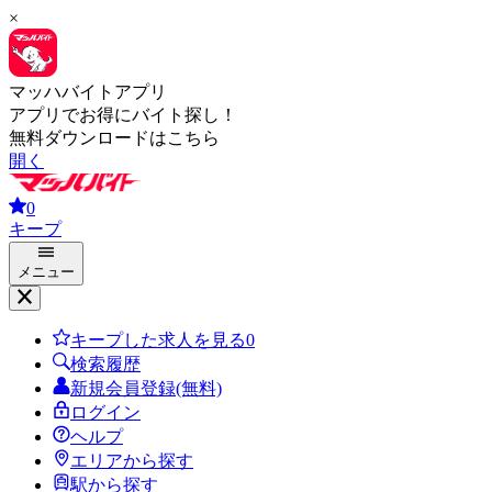
×
マッハバイトアプリ
アプリでお得にバイト探し！
無料ダウンロードはこちら
開く
0
キープ
メニュー
キープした求人を見る
0
検索履歴
新規会員登録(無料)
ログイン
ヘルプ
エリアから探す
駅から探す