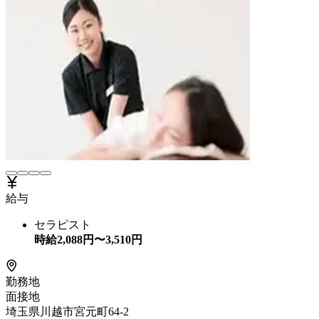
給与
セラピスト
時給
2,088
円〜
3,510
円
勤務地
面接地
埼玉県川越市宮元町64-2