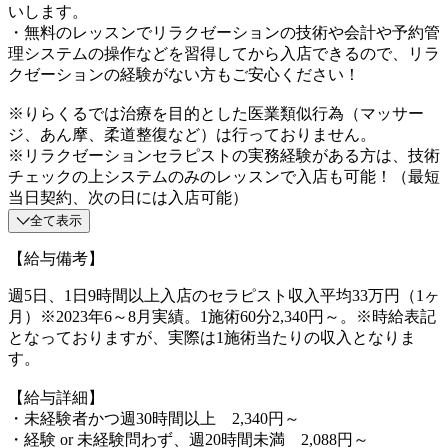
いします。
・無料のレッスンでリラクゼーションの技術や会計や予約管
理システムの操作などを習得してから入店できるので、リラ
クゼーションの経験がない方もご安心ください！
※りらくるでは治療を目的とした医業類似行為（マッサー
ジ、あん摩、柔道整復など）は行っておりません。
※リラクゼーションセラピストの実務経験がある方は、技術
チェックの上システムのみのレッスンで入店も可能！（最短
当日契約、次の日には入店可能）
全て表示
【給与備考】
週5日、1日9時間以上入店のセラピスト収入平均33万円（1ヶ
月）※2023年6～8月実績。1施術60分2,340円～。※時給表記
となっておりますが、実際は1施術当たりの収入となりま
す。
【給与詳細】
・未経験者かつ週30時間以上 2,340円～
・経験 or 未経験問わず、週20時間未満 2,088円～