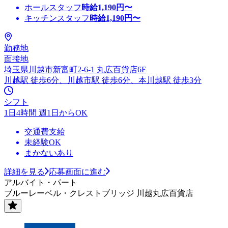
ホールスタッフ
時給
1,190
円〜
キッチンスタッフ
時給
1,190
円〜
勤務地
面接地
埼玉県川越市新富町2-6-1 丸広百貨店6F
川越駅 徒歩6分、川越市駅 徒歩6分、本川越駅 徒歩3分
シフト
1日4時間 週1日からOK
交通費支給
未経験OK
まかないあり
詳細を見る
応募画面に進む
アルバイト・パート
ブルーレーベル・クレストブリッジ 川越丸広百貨店