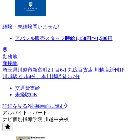
経験・未経験問いません!!
アパレル販売スタッフ
時給
1,150
円〜
1,500
円
勤務地
面接地
埼玉県川越市新富町2丁目6-1 丸広百貨店 川越店新刊1F
川越駅 徒歩4分、本川越駅 徒歩7分
交通費支給
未経験OK
詳細を見る
応募画面に進む
アルバイト・パート
ナビ個別指導学院 川越中央校