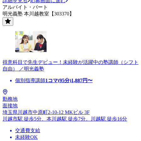
詳細を見る
応募画面に進む
アルバイト・パート
明光義塾 本川越教室【303370】
得意科目で先生デビュー！未経験が活躍中の塾講師（シフト
自由） ／明光義塾
個別指導講師
1コマ(95分)
1,887
円〜
勤務地
面接地
埼玉県川越市中原町2-10-12 MKビル 3F
川越市駅 徒歩5分、本川越駅 徒歩7分、川越駅 徒歩16分
交通費支給
未経験OK