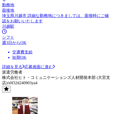
勤務地
面接地
埼玉県川越市 詳細な勤務地につきましては、面接時にご確
認をお願いいたします
川越駅
シフト
週3日からOK
交通費支給
短期OK
詳細を見る
応募画面に進む
派遣労働者
株式会社ヒト・コミュニケーションズ人材開発本部 (大宮支
店)/s0f32d240903ya4