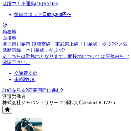
活躍中！車通勤OK[SA100]
警備スタッフ
日給
9,200
円〜
勤務地
面接地
埼玉県川越市 JR埼京線・東武東上線「川越駅」徒歩7分／西
武新宿線「本川越駅」徒歩4分
※こちらは勤務地となります。面接地については原稿内をご
確認下さい。
交通費支給
未経験OK
詳細を見る
応募画面に進む
派遣労働者
株式会社ジャパン・リリーフ 浦和支店/kkdrmhR-17275