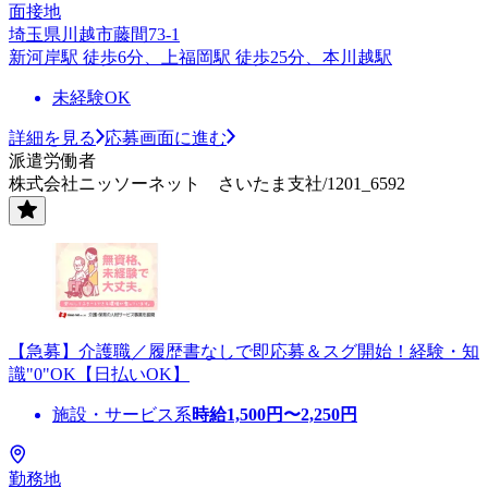
面接地
埼玉県川越市藤間73-1
新河岸駅 徒歩6分、上福岡駅 徒歩25分、本川越駅
未経験OK
詳細を見る
応募画面に進む
派遣労働者
株式会社ニッソーネット さいたま支社/1201_6592
【急募】介護職／履歴書なしで即応募＆スグ開始！経験・知
識"0"OK【日払いOK】
施設・サービス系
時給
1,500
円〜
2,250
円
勤務地