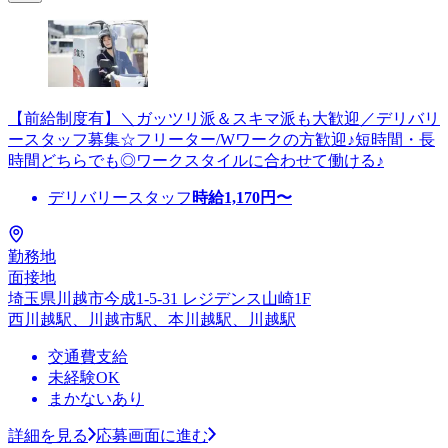
【前給制度有】＼ガッツリ派＆スキマ派も大歓迎／デリバリ
ースタッフ募集☆フリーター/Wワークの方歓迎♪短時間・長
時間どちらでも◎ワークスタイルに合わせて働ける♪
デリバリースタッフ
時給
1,170
円〜
勤務地
面接地
埼玉県川越市今成1-5-31 レジデンス山崎1F
西川越駅、川越市駅、本川越駅、川越駅
交通費支給
未経験OK
まかないあり
詳細を見る
応募画面に進む