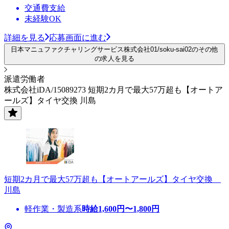
交通費支給
未経験OK
詳細を見る
応募画面に進む
日本マニュファクチャリングサービス株式会社01/soku-sai02のその他
の求人を見る
派遣労働者
株式会社iDA/15089273 短期2カ月で最大57万超も【オートア
ールズ】タイヤ交換 川島
短期2カ月で最大57万超も【オートアールズ】タイヤ交換
川島
軽作業・製造系
時給
1,600
円〜
1,800
円