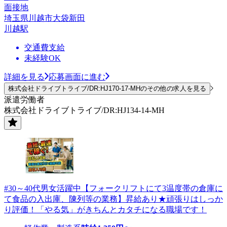
面接地
埼玉県川越市大袋新田
川越駅
交通費支給
未経験OK
詳細を見る
応募画面に進む
株式会社ドライブトライブ/DR:HJ170-17-MHのその他の求人を見る
派遣労働者
株式会社ドライブトライブ/DR:HJ134-14-MH
#30～40代男女活躍中【フォークリフトにて3温度帯の倉庫に
て食品の入出庫、陳列等の業務】昇給あり★頑張りはしっか
り評価！「やる気」がきちんとカタチになる職場です！