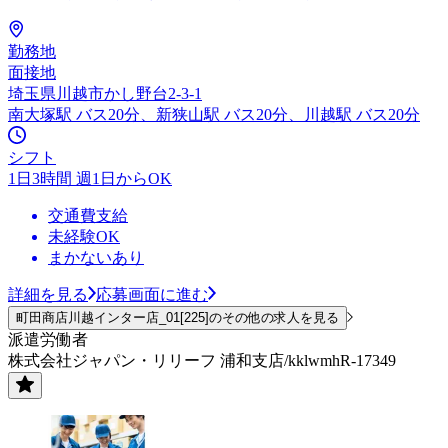
勤務地
面接地
埼玉県川越市かし野台2-3-1
南大塚駅 バス20分、新狭山駅 バス20分、川越駅 バス20分
シフト
1日3時間 週1日からOK
交通費支給
未経験OK
まかないあり
詳細を見る
応募画面に進む
町田商店川越インター店_01[225]のその他の求人を見る
派遣労働者
株式会社ジャパン・リリーフ 浦和支店/kklwmhR-17349