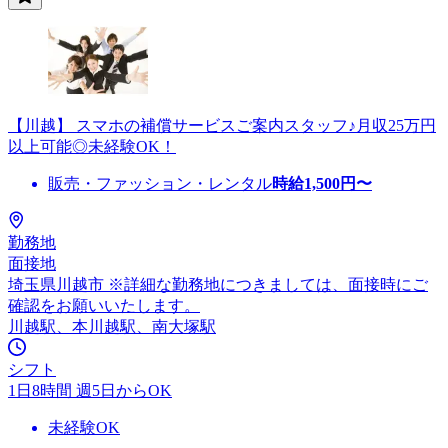
【川越】 スマホの補償サービスご案内スタッフ♪月収25万円
以上可能◎未経験OK！
販売・ファッション・レンタル
時給
1,500
円〜
勤務地
面接地
埼玉県川越市 ※詳細な勤務地につきましては、面接時にご
確認をお願いいたします。
川越駅、本川越駅、南大塚駅
シフト
1日8時間 週5日からOK
未経験OK