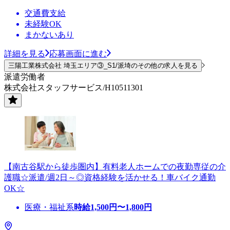
交通費支給
未経験OK
まかないあり
詳細を見る
応募画面に進む
三陽工業株式会社 埼玉エリア③_S1/派埼のその他の求人を見る
派遣労働者
株式会社スタッフサービス/H10511301
【南古谷駅から徒歩圏内】有料老人ホームでの夜勤専従の介
護職☆派遣/週2日～◎資格経験を活かせる！車バイク通勤
OK☆
医療・福祉系
時給
1,500
円〜
1,800
円