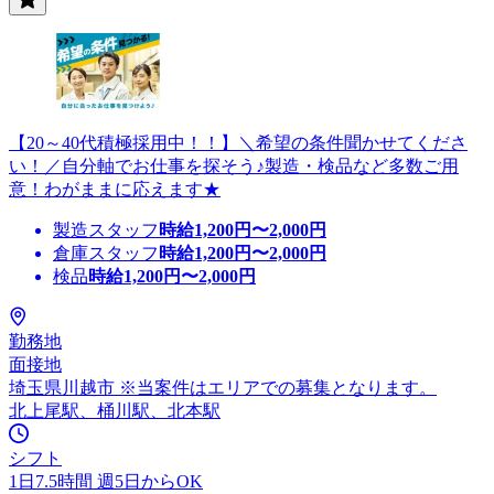
【20～40代積極採用中！！】＼希望の条件聞かせてくださ
い！／自分軸でお仕事を探そう♪製造・検品など多数ご用
意！わがままに応えます★
製造スタッフ
時給
1,200
円〜
2,000
円
倉庫スタッフ
時給
1,200
円〜
2,000
円
検品
時給
1,200
円〜
2,000
円
勤務地
面接地
埼玉県川越市 ※当案件はエリアでの募集となります。
北上尾駅、桶川駅、北本駅
シフト
1日7.5時間 週5日からOK