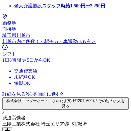
老人介護施設スタッフ
時給
1,500
円〜
2,250
円
勤務地
面接地
埼玉県川越市
川越市内に多数！＜駅チカ・車通勤okも有＞
シフト
1日8時間 週5日からOK
交通費支給
未経験OK
短期OK
詳細を見る
応募画面に進む
株式会社ニッソーネット さいたま支社/1201_6007のその他の求人を
見る
派遣労働者
三陽工業株式会社 埼玉エリア③_S1/派埼