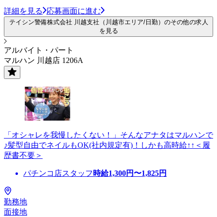
詳細を見る
応募画面に進む
テイシン警備株式会社 川越支社（川越市エリア/日勤）のその他の求人
を見る
アルバイト・パート
マルハン 川越店 1206A
「オシャレを我慢したくない！」そんなアナタはマルハンで
♪髪型自由でネイルもOK(社内規定有)！しかも高時給↑↑＜履
歴書不要＞
パチンコ店スタッフ
時給
1,300
円〜
1,825
円
勤務地
面接地