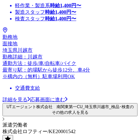
軽作業・製造系
時給
1,400
円〜
製造スタッフ
時給
1,400
円〜
検査スタッフ
時給
1,400
円〜
勤務地
面接地
埼玉県川越市
勤務詳細：川越市
通勤方法：徒歩/車/自転車/バイク
最寄り駅：的場駅から徒歩12分、車4分
※構内の（無料）駐車場利用OK
交通費支給
詳細を見る
応募画面に進む
UTエージェント株式会社 南関東第一CU_埼玉県川越市_検品･検査の
その他の求人を見る
派遣労働者
株式会社ロフティー/KE20001542