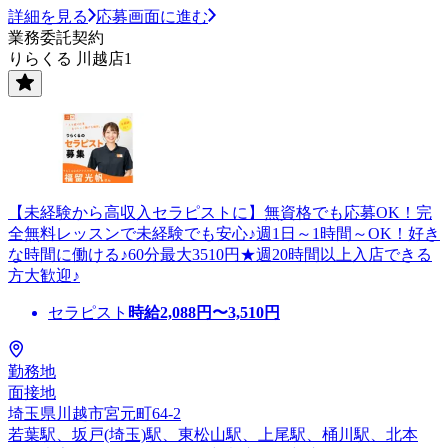
詳細を見る
応募画面に進む
業務委託契約
りらくる 川越店1
【未経験から高収入セラピストに】無資格でも応募OK！完
全無料レッスンで未経験でも安心♪週1日～1時間～OK！好き
な時間に働ける♪60分最大3510円★週20時間以上入店できる
方大歓迎♪
セラピスト
時給
2,088
円〜
3,510
円
勤務地
面接地
埼玉県川越市宮元町64-2
若葉駅、坂戸(埼玉)駅、東松山駅、上尾駅、桶川駅、北本