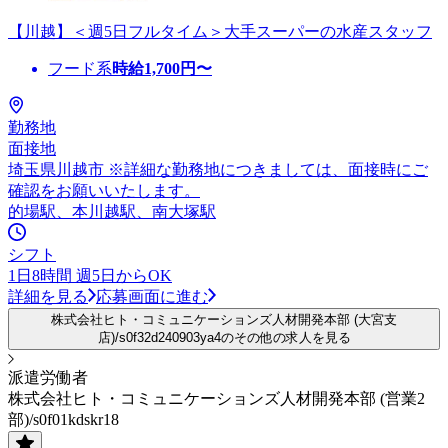
【川越】＜週5日フルタイム＞大手スーパーの水産スタッフ
フード系
時給
1,700
円〜
勤務地
面接地
埼玉県川越市 ※詳細な勤務地につきましては、面接時にご
確認をお願いいたします。
的場駅、本川越駅、南大塚駅
シフト
1日8時間 週5日からOK
詳細を見る
応募画面に進む
株式会社ヒト・コミュニケーションズ人材開発本部 (大宮支
店)/s0f32d240903ya4のその他の求人を見る
派遣労働者
株式会社ヒト・コミュニケーションズ人材開発本部 (営業2
部)/s0f01kdskr18