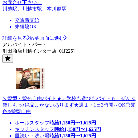
お問合せ下さい。
川越駅、川越市駅、本川越駅
交通費支給
未経験OK
詳細を見る
応募画面に進む
アルバイト・パート
町田商店川越インター店_01[225]
＼髪型・髪色自由バイト★／学校も遊びもバイトも、ぜんぶ
楽しもっ♪絶品まかないあります★週１・1日3時間～OK◎髪
色&髪型自由
ホールスタッフ
時給
1,150
円〜
1,625
円
キッチンスタッフ
時給
1,150
円〜
1,625
円
皿洗い・洗い場
時給
1,150
円〜
1,625
円