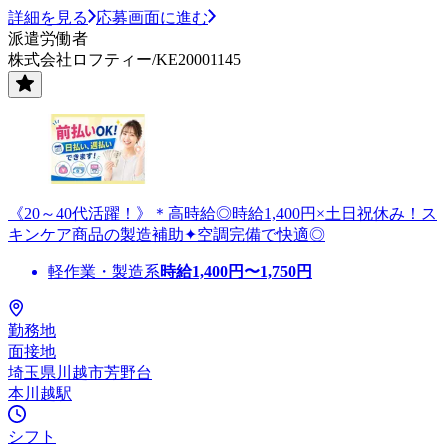
詳細を見る
応募画面に進む
派遣労働者
株式会社ロフティー/KE20001145
《20～40代活躍！》＊高時給◎時給1,400円×土日祝休み！ス
キンケア商品の製造補助✦空調完備で快適◎
軽作業・製造系
時給
1,400
円〜
1,750
円
勤務地
面接地
埼玉県川越市芳野台
本川越駅
シフト