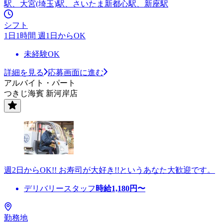
駅、大宮(埼玉)駅、さいたま新都心駅、新座駅
シフト
1日1時間 週1日からOK
未経験OK
詳細を見る
応募画面に進む
アルバイト・パート
つきじ海賓 新河岸店
週2日からOK!! お寿司が大好き!!というあなた大歓迎です。
デリバリースタッフ
時給
1,180
円〜
勤務地