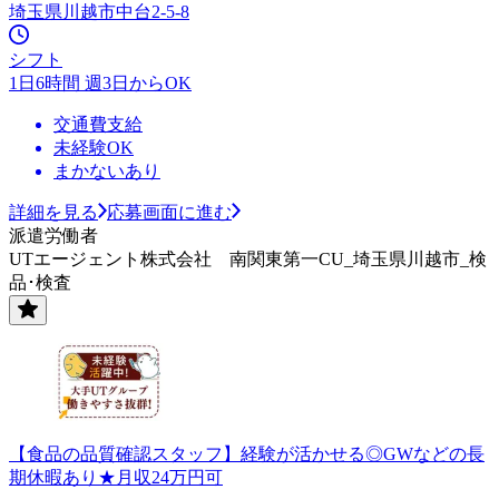
埼玉県川越市中台2-5-8
シフト
1日6時間 週3日からOK
交通費支給
未経験OK
まかないあり
詳細を見る
応募画面に進む
派遣労働者
UTエージェント株式会社 南関東第一CU_埼玉県川越市_検
品･検査
【食品の品質確認スタッフ】経験が活かせる◎GWなどの長
期休暇あり★月収24万円可