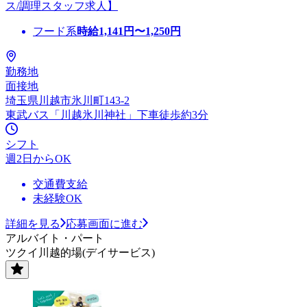
ス/調理スタッフ求人】
フード系
時給
1,141
円〜
1,250
円
勤務地
面接地
埼玉県川越市氷川町143-2
東武バス「川越氷川神社」下車徒歩約3分
シフト
週2日からOK
交通費支給
未経験OK
詳細を見る
応募画面に進む
アルバイト・パート
ツクイ川越的場(デイサービス)