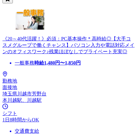
《20～40代活躍！》必須：PC基本操作＊高時給◎【大手コ
スメグループで働くチャンス】パソコン入力や電話対応メイ
ンのオフィスワーク♪残業ほぼなしでプライベート充実◎
一般事務
時給
1,480
円〜
1,850
円
勤務地
面接地
埼玉県川越市芳野台
本川越駅、川越駅
シフト
1日8時間からOK
交通費支給