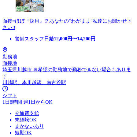
面接=ほぼ『採用』!? あなたの"わがまま"私達にお聞かせ下
さい!!
警備スタッフ
日給
12,000
円〜
14,200
円
勤務地
面接地
埼玉県川越市 ※希望の勤務地で勤務できない場合もありま
す
川越駅、本川越駅、南古谷駅
シフト
1日8時間 週1日からOK
交通費支給
未経験OK
まかないあり
短期OK