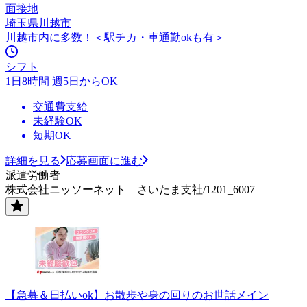
面接地
埼玉県川越市
川越市内に多数！＜駅チカ・車通勤okも有＞
シフト
1日8時間 週5日からOK
交通費支給
未経験OK
短期OK
詳細を見る
応募画面に進む
派遣労働者
株式会社ニッソーネット さいたま支社/1201_6007
【急募＆日払いok】お散歩や身の回りのお世話メイン