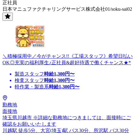
正社員
日本マニュファクチャリングサービス株式会社01/soku-sai02
＼積極採用中／今がチャンス!!《工場スタッフ》希望日払い
OK◎充実の福利厚生♪正社員&超好待遇で働くチャンス★*
製造スタッフ
時給
1,300
円〜
検査スタッフ
時給
1,300
円〜
軽作業・製造系
時給
1,300
円〜
勤務地
面接地
埼玉県川越市 ※詳細な勤務地につきましては、面接時にご
確認をお願いいたします
川越駅 徒歩5分、大宮(埼玉)駅 バス30分、所沢駅 バス30分