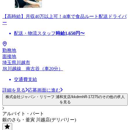
【高時給】月収40万以上可！4t車で食品ルート配送ドライバ
ー
配送・物流スタッフ
時給
1,650
円〜
勤務地
面接地
埼玉県川越市
JR川越線 南古谷（車20分）
交通費支給
詳細を見る
応募画面に進む
株式会社ジャパン・リリーフ 浦和支店/kkdrmhR-17275のその他の求人
を見る
アルバイト・パート
銀のさら・釜寅 川越店(デリバリー)