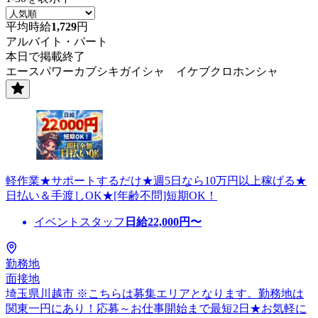
平均時給
1,729
円
アルバイト・パート
本日で掲載終了
エースパワーカブシキガイシャ イケブクロホンシャ
軽作業★サポートするだけ★週5日なら10万円以上稼げる★
日払い＆手渡しOK★[年齢不問]短期OK！
イベントスタッフ
日給
22,000
円〜
勤務地
面接地
埼玉県川越市 ※こちらは募集エリアとなります。勤務地は
関東一円にあり！応募～お仕事開始まで最短2日★お気軽に