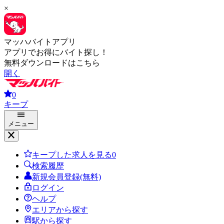
×
マッハバイトアプリ
アプリでお得にバイト探し！
無料ダウンロードはこちら
開く
0
キープ
メニュー
キープした求人を見る
0
検索履歴
新規会員登録(無料)
ログイン
ヘルプ
エリアから探す
駅から探す