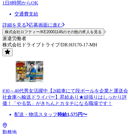
1日8時間からOK
交通費支給
詳細を見る
応募画面に進む
株式会社ロフティー/KE20001145のその他の求人を見る
派遣労働者
株式会社ドライブトライブ/DR:HJ170-17-MH
#30～40代男女活躍中【2t箱車にて段ボールを企業と運送会
社倉庫へ輸送ドライバー】昇給あり★頑張りはしっかり評
価！「やる気」がきちんとカタチになる職場です！
配送・物流スタッフ
時給
1,575
円〜
勤務地