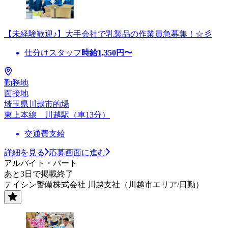
【未経験歓迎♪】大手会社で乳製品の作業員急募集！☆彡
仕分けスタッフ
時給
1,350
円〜
勤務地
面接地
埼玉県川越市的場
東上本線 川越駅（車13分）
交通費支給
詳細を見る
応募画面に進む
アルバイト・パート
あと3日で掲載終了
テイシン警備株式会社 川越支社（川越市エリア/日勤）