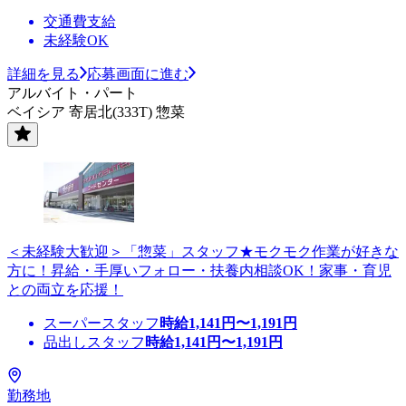
交通費支給
未経験OK
詳細を見る
応募画面に進む
アルバイト・パート
ベイシア 寄居北(333T) 惣菜
＜未経験大歓迎＞「惣菜」スタッフ★モクモク作業が好きな
方に！昇給・手厚いフォロー・扶養内相談OK！家事・育児
との両立を応援！
スーパースタッフ
時給
1,141
円〜
1,191
円
品出しスタッフ
時給
1,141
円〜
1,191
円
勤務地