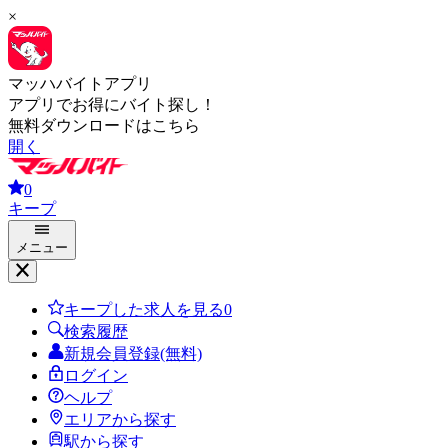
×
マッハバイトアプリ
アプリでお得にバイト探し！
無料ダウンロードはこちら
開く
0
キープ
メニュー
キープした求人を見る
0
検索履歴
新規会員登録(無料)
ログイン
ヘルプ
エリアから探す
駅から探す