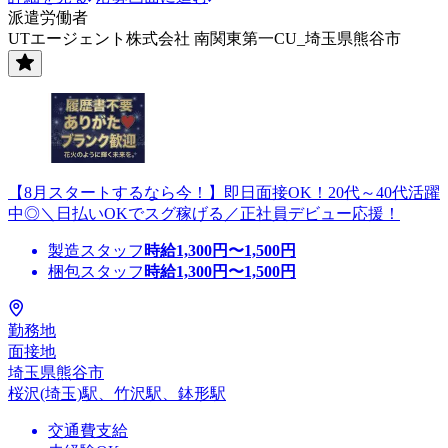
派遣労働者
UTエージェント株式会社 南関東第一CU_埼玉県熊谷市
【8月スタートするなら今！】即日面接OK！20代～40代活躍
中◎＼日払いOKでスグ稼げる／正社員デビュー応援！
製造スタッフ
時給
1,300
円〜
1,500
円
梱包スタッフ
時給
1,300
円〜
1,500
円
勤務地
面接地
埼玉県熊谷市
桜沢(埼玉)駅、竹沢駅、鉢形駅
交通費支給