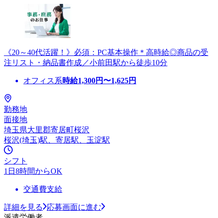
《20～40代活躍！》必須：PC基本操作＊高時給◎商品の受
注リスト・納品書作成／小前田駅から徒歩10分
オフィス系
時給
1,300
円〜
1,625
円
勤務地
面接地
埼玉県大里郡寄居町桜沢
桜沢(埼玉)駅、寄居駅、玉淀駅
シフト
1日8時間からOK
交通費支給
詳細を見る
応募画面に進む
派遣労働者