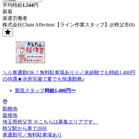
平均時給
1,544
円
新着
派遣労働者
株式会社Chain Affection/【ライン作業スタッフ】@秩父市(8)
＼☆車通勤OK！無料駐車場あり☆／未経験でも時給1,400円
の待遇★冷房完備で夏でも快適勤務♪
製造スタッフ
時給
1,400
円〜
勤務地
面接地
埼玉県秩父市 ※こちらは募集エリアです。
秩父駅から車で20分
車通勤可／無料駐車場あり