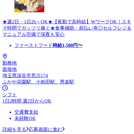
★週2日・1日2h～OK★【夜勤で高時給】WワークOK！スキ
マ時間でガッツリ稼ぐ★食事補助・前払い有◎セルフレジ＆
マニュアル完備で深夜も安心
ファーストフード
時給
1,500
円〜
勤務地
面接地
埼玉県深谷市荒川174
ふかや花園駅、小前田駅、男衾駅
シフト
1日2時間 週2日からOK
交通費支給
未経験OK
詳細を見る
応募画面に進む