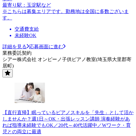
最寄り駅：玉淀駅など
※こちらは募集エリアです。勤務地は全国に多数ございま
す。
交通費支給
未経験OK
詳細を見る
応募画面に進む
業務委託契約
シアー株式会社 オンピーノ子供ピアノ教室(埼玉県大里郡寄
居町)
【直行直帰】眠っているピアノスキルを「先生」として活か
しませんか？週1日～OK・出張レッスン講師 演奏経験があ
れば指導未経験でもOK／20代～40代活躍中／Wワーク・育
児との両立に最適