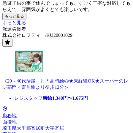
急遽子供の事で休んでしまっても、すごく丁寧な対応しても
らえて、雰囲気がよくとても楽しいです。
もっと見る
もっと見る
派遣労働者
株式会社ロフティー/KU20001029
《20～40代活躍！》＊高時給◎★未経験OK★スーパーのレ
ジ部門＜寄居駅より徒歩12分＞
レジスタッフ
時給
1,340
円〜
1,675
円
勤務地
面接地
埼玉県大里郡寄居町大字寄居