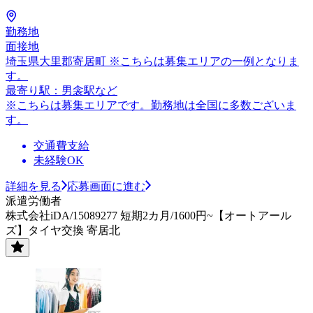
勤務地
面接地
埼玉県大里郡寄居町 ※こちらは募集エリアの一例となりま
す。
最寄り駅：男衾駅など
※こちらは募集エリアです。勤務地は全国に多数ございま
す。
交通費支給
未経験OK
詳細を見る
応募画面に進む
派遣労働者
株式会社iDA/15089277 短期2カ月/1600円~【オートアール
ズ】タイヤ交換 寄居北