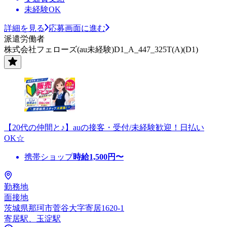
未経験OK
詳細を見る
応募画面に進む
派遣労働者
株式会社フェローズ(au未経験)D1_A_447_325T(A)(D1)
【20代の仲間と♪】auの接客・受付/未経験歓迎！日払い
OK☆
携帯ショップ
時給
1,500
円〜
勤務地
面接地
茨城県那珂市菅谷大字寄居1620-1
寄居駅、玉淀駅