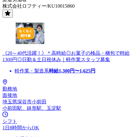
株式会社ロフティー/KU10015860
《20～40代活躍！》＊高時給◎お菓子の検品・梱包で時給
1300円◎日勤＆土日祝休み｜軽作業スタッフ募集
軽作業・製造系
時給
1,300
円〜
1,625
円
勤務地
面接地
埼玉県深谷市小前田
小前田駅、鉢形駅、玉淀駅
シフト
1日8時間からOK