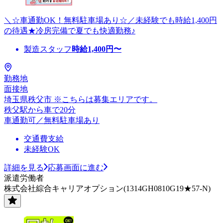
＼☆車通勤OK！無料駐車場あり☆／未経験でも時給1,400円
の待遇★冷房完備で夏でも快適勤務♪
製造スタッフ
時給
1,400
円〜
勤務地
面接地
埼玉県秩父市 ※こちらは募集エリアです。
秩父駅から車で20分
車通勤可／無料駐車場あり
交通費支給
未経験OK
詳細を見る
応募画面に進む
派遣労働者
株式会社綜合キャリアオプション(1314GH0810G19★57-N)