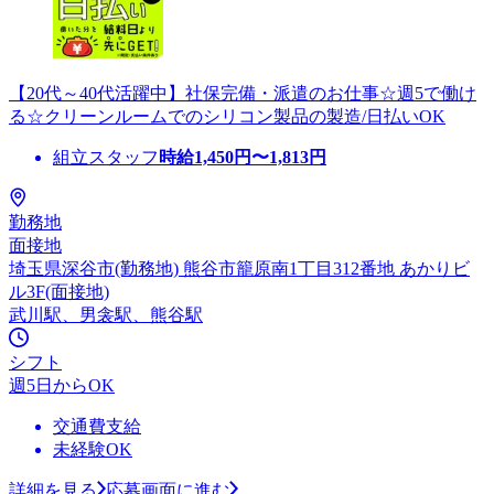
【20代～40代活躍中】社保完備・派遣のお仕事☆週5で働け
る☆クリーンルームでのシリコン製品の製造/日払いOK
組立スタッフ
時給
1,450
円〜
1,813
円
勤務地
面接地
埼玉県深谷市(勤務地) 熊谷市籠原南1丁目312番地 あかりビ
ル3F(面接地)
武川駅、男衾駅、熊谷駅
シフト
週5日からOK
交通費支給
未経験OK
詳細を見る
応募画面に進む