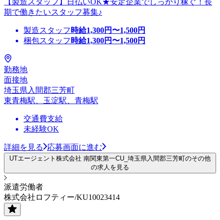
【製造スタッフ】日払いOK★安定企業でしっかり稼ぐ！長
期で働きたいスタッフ募集♪
製造スタッフ
時給
1,300
円〜
1,500
円
梱包スタッフ
時給
1,300
円〜
1,500
円
勤務地
面接地
埼玉県入間郡三芳町
東青梅駅、玉淀駅、青梅駅
交通費支給
未経験OK
詳細を見る
応募画面に進む
UTエージェント株式会社 南関東第一CU_埼玉県入間郡三芳町のその他
の求人を見る
派遣労働者
株式会社ロフティー/KU10023414