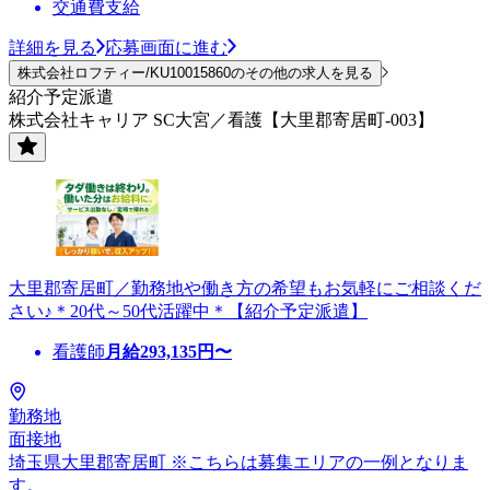
交通費支給
詳細を見る
応募画面に進む
株式会社ロフティー/KU10015860のその他の求人を見る
紹介予定派遣
株式会社キャリア SC大宮／看護【大里郡寄居町-003】
大里郡寄居町／勤務地や働き方の希望もお気軽にご相談くだ
さい♪＊20代～50代活躍中＊【紹介予定派遣】
看護師
月給
293,135
円〜
勤務地
面接地
埼玉県大里郡寄居町 ※こちらは募集エリアの一例となりま
す。