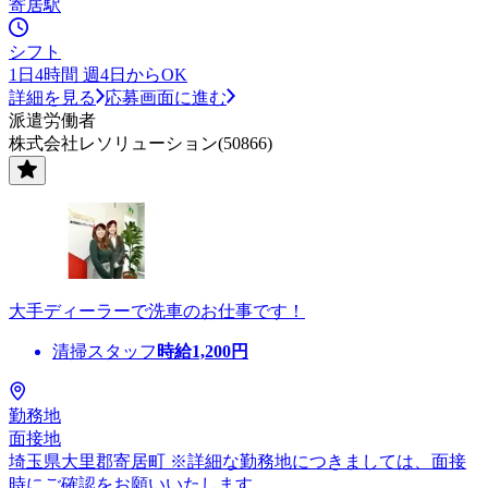
寄居駅
シフト
1日4時間 週4日からOK
詳細を見る
応募画面に進む
派遣労働者
株式会社レソリューション(50866)
大手ディーラーで洗車のお仕事です！
清掃スタッフ
時給
1,200
円
勤務地
面接地
埼玉県大里郡寄居町 ※詳細な勤務地につきましては、面接
時にご確認をお願いいたします