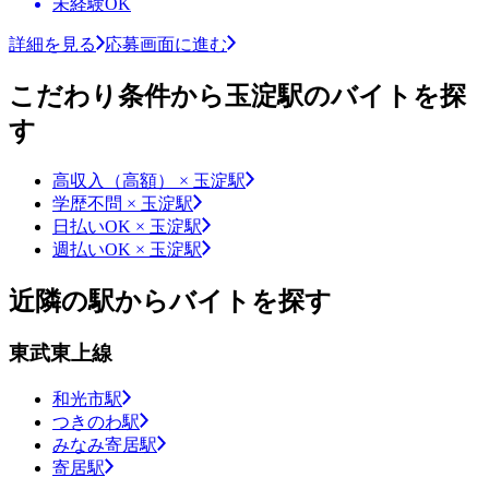
未経験OK
詳細を見る
応募画面に進む
こだわり条件から玉淀駅のバイトを探
す
高収入（高額） × 玉淀駅
学歴不問 × 玉淀駅
日払いOK × 玉淀駅
週払いOK × 玉淀駅
近隣の駅からバイトを探す
東武東上線
和光市駅
つきのわ駅
みなみ寄居駅
寄居駅