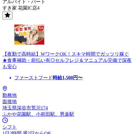
アルバイト・パート
すき家 花園IC店4
【夜勤で高時給】WワークOK！スキマ時間でガッツリ稼ぐ
★食事補助・前払い有◎セルフレジ＆マニュアル完備で深夜
も安心
ファーストフード
時給
1,500
円〜
勤務地
面接地
埼玉県深谷市荒川174
ふかや花園駅、小前田駅、男衾駅
シフト
1日2時間 週2日からOK