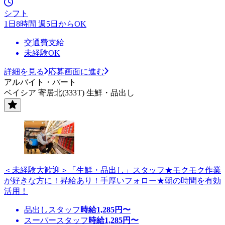
シフト
1日8時間 週5日からOK
交通費支給
未経験OK
詳細を見る
応募画面に進む
アルバイト・パート
ベイシア 寄居北(333T) 生鮮・品出し
＜未経験大歓迎＞「生鮮・品出し」スタッフ★モクモク作業
が好きな方に！昇給あり！手厚いフォロー★朝の時間を有効
活用！
品出しスタッフ
時給
1,285
円〜
スーパースタッフ
時給
1,285
円〜