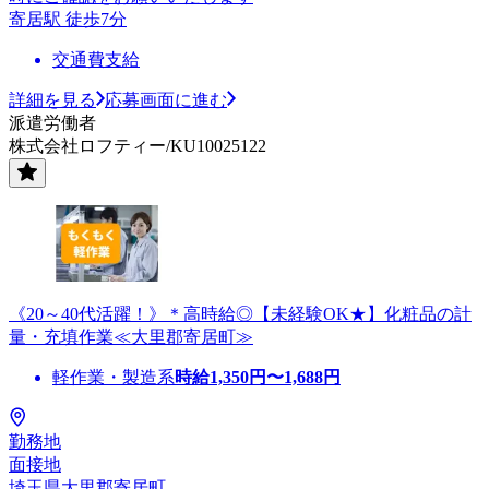
寄居駅 徒歩7分
交通費支給
詳細を見る
応募画面に進む
派遣労働者
株式会社ロフティー/KU10025122
《20～40代活躍！》＊高時給◎【未経験OK★】化粧品の計
量・充填作業≪大里郡寄居町≫
軽作業・製造系
時給
1,350
円〜
1,688
円
勤務地
面接地
埼玉県大里郡寄居町