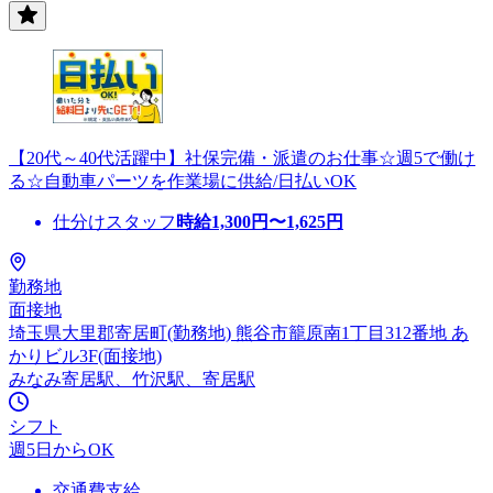
【20代～40代活躍中】社保完備・派遣のお仕事☆週5で働け
る☆自動車パーツを作業場に供給/日払いOK
仕分けスタッフ
時給
1,300
円〜
1,625
円
勤務地
面接地
埼玉県大里郡寄居町(勤務地) 熊谷市籠原南1丁目312番地 あ
かりビル3F(面接地)
みなみ寄居駅、竹沢駅、寄居駅
シフト
週5日からOK
交通費支給