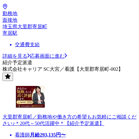
勤務地
面接地
埼玉県大里郡寄居町
寄居駅
交通費支給
詳細を見る
応募画面に進む
紹介予定派遣
株式会社キャリア SC大宮／看護【大里郡寄居町-002】
大里郡寄居町／勤務地や働き方の希望もお気軽にご相談くだ
さい♪＊20代～50代活躍中＊【紹介予定派遣】
看護師
月給
293,135
円〜