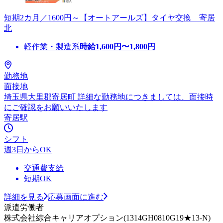
短期2カ月／1600円～【オートアールズ】タイヤ交換 寄居
北
軽作業・製造系
時給
1,600
円〜
1,800
円
勤務地
面接地
埼玉県大里郡寄居町 詳細な勤務地につきましては、面接時
にご確認をお願いいたします
寄居駅
シフト
週3日からOK
交通費支給
短期OK
詳細を見る
応募画面に進む
派遣労働者
株式会社綜合キャリアオプション(1314GH0810G19★13-N)