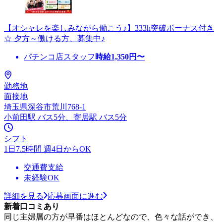
【オシャレを楽しみながら働こう♪】333h突破ボーナス付き
☆ 夕方～働ける方、募集中♪
パチンコ店スタッフ
時給
1,350
円〜
勤務地
面接地
埼玉県深谷市荒川768-1
小前田駅 バス5分、寄居駅 バス5分
シフト
1日7.5時間 週4日からOK
交通費支給
未経験OK
詳細を見る
応募画面に進む
新着口コミあり
同じ主婦層の方が早番はほとんどなので、色々な話ができ、