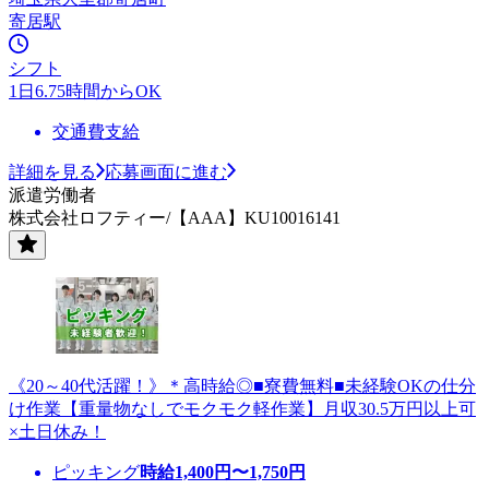
寄居駅
シフト
1日6.75時間からOK
交通費支給
詳細を見る
応募画面に進む
派遣労働者
株式会社ロフティー/【AAA】KU10016141
《20～40代活躍！》＊高時給◎■寮費無料■未経験OKの仕分
け作業【重量物なしでモクモク軽作業】月収30.5万円以上可
×土日休み！
ピッキング
時給
1,400
円〜
1,750
円