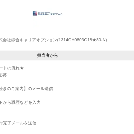
式会社綜合キャリアオプション(1314GH0803G18★80-N)
担当者から
ートの流れ★
応募
手続きのご案内】のメール送信
トから職歴などを入力
付完了メールを送信