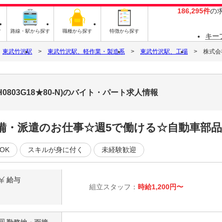
186,295件
の
す
路線・駅から探す
職種から探す
特徴から探す
キー
東武竹沢駅
東武竹沢駅、軽作業・製造系
東武竹沢駅、工場
株式会社
0803G18★80-N)のバイト・パート求人情報
完備・派遣のお仕事☆週5で働ける☆自動車部品
OK
スキルが身に付く
未経験歓迎
給与
組立スタッフ：
時給1,200円〜