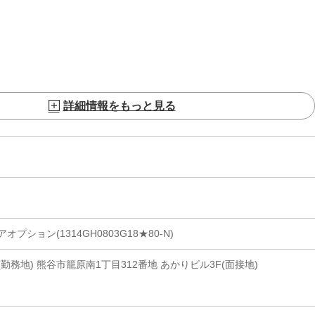
詳細情報をもっと見る
ション(1314GH0803G18★80-N)
勤務地) 熊谷市籠原南1丁目312番地 あかりビル3F(面接地)