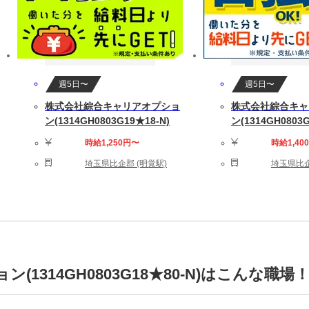
週5日〜
週5日〜
株式会社綜合キャリアオプショ
株式会社綜合キャ
ン(1314GH0803G19★18-N)
ン(1314GH0803G
時給1,250円〜
時給1,40
埼玉県比企郡 (明覚駅)
埼玉県比企
1314GH0803G18★80-N)はこんな職場