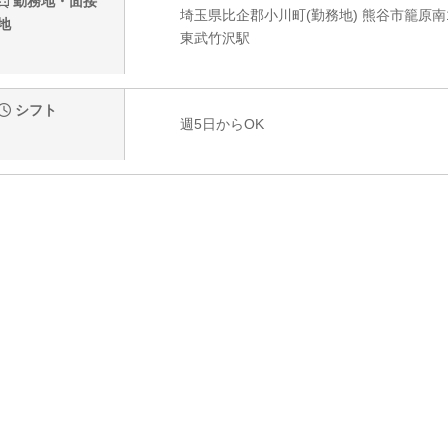
勤務地・面接
埼玉県比企郡小川町(勤務地) 熊谷市籠原南1
地
東武竹沢駅
シフト
週5日からOK