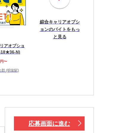
綜合キャリアオプシ
ョンのバイトをもっ
と見る
リアオプショ
18★36-N)
0円〜
郡 (明覚駅)
！
応募画面に進む