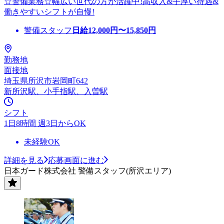
☆警備業務☆幅広い世代の方が活躍中!高収入&手厚い待遇&
働きやすいシフトが自慢!
警備スタッフ
日給
12,000
円〜
15,850
円
勤務地
面接地
埼玉県所沢市岩岡町642
新所沢駅、小手指駅、入曽駅
シフト
1日8時間 週3日からOK
未経験OK
詳細を見る
応募画面に進む
日本ガード株式会社 警備スタッフ(所沢エリア)