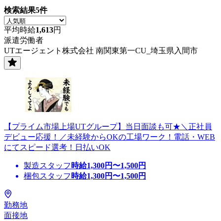
検索結果
5
件
平均時給
1,613
円
派遣労働者
UTエージェント株式会社 南関東第一CU_埼玉県入間市
【プライム市場上場UTグループ】当日面談も可★＼正社員
デビュー応援！／未経験からOKの工場ワーク！電話・WEB
にてスピード選考！日払いOK
製造スタッフ
時給
1,300
円〜
1,500
円
梱包スタッフ
時給
1,300
円〜
1,500
円
勤務地
面接地