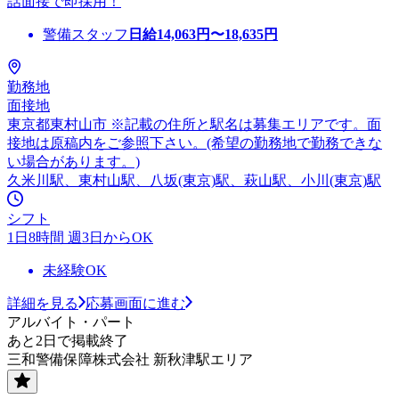
話面接で即採用！
警備スタッフ
日給
14,063
円〜
18,635
円
勤務地
面接地
東京都東村山市 ※記載の住所と駅名は募集エリアです。面
接地は原稿内をご参照下さい。(希望の勤務地で勤務できな
い場合があります。)
久米川駅、東村山駅、八坂(東京)駅、萩山駅、小川(東京)駅
シフト
1日8時間 週3日からOK
未経験OK
詳細を見る
応募画面に進む
アルバイト・パート
あと2日で掲載終了
三和警備保障株式会社 新秋津駅エリア