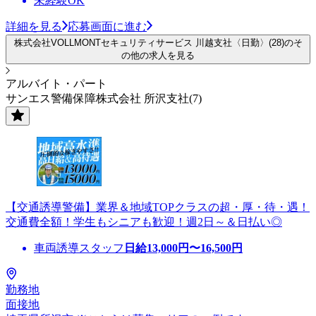
未経験OK
詳細を見る
応募画面に進む
株式会社VOLLMONTセキュリティサービス 川越支社〈日勤〉(28)のそ
の他の求人を見る
アルバイト・パート
サンエス警備保障株式会社 所沢支社(7)
【交通誘導警備】業界＆地域TOPクラスの超・厚・待・遇！
交通費全額！学生もシニアも歓迎！週2日～＆日払い◎
車両誘導スタッフ
日給
13,000
円〜
16,500
円
勤務地
面接地