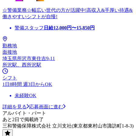
☆警備業務☆幅広い世代の方が活躍中!高収入&手厚い待遇&
働きやすいシフトが自慢!
警備スタッフ
日給
12,000
円〜
15,850
円
勤務地
面接地
埼玉県所沢市東住吉9-11
所沢駅、西所沢駅
シフト
1日8時間 週3日からOK
未経験OK
詳細を見る
応募画面に進む
アルバイト・パート
あと2日で掲載終了
三和警備保障株式会社 立川支社(東京都東村山市諏訪町1-8-3)