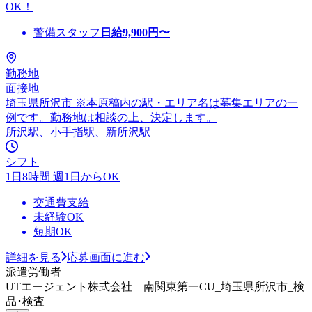
OK！
警備スタッフ
日給
9,900
円〜
勤務地
面接地
埼玉県所沢市 ※本原稿内の駅・エリア名は募集エリアの一
例です。勤務地は相談の上、決定します。
所沢駅、小手指駅、新所沢駅
シフト
1日8時間 週1日からOK
交通費支給
未経験OK
短期OK
詳細を見る
応募画面に進む
派遣労働者
UTエージェント株式会社 南関東第一CU_埼玉県所沢市_検
品･検査