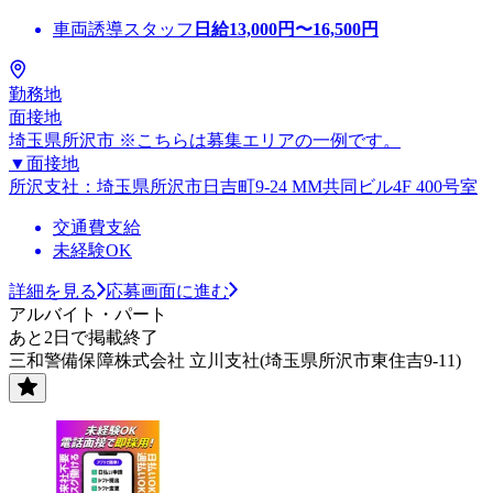
車両誘導スタッフ
日給
13,000
円〜
16,500
円
勤務地
面接地
埼玉県所沢市 ※こちらは募集エリアの一例です。
▼面接地
所沢支社：埼玉県所沢市日吉町9-24 MM共同ビル4F 400号室
交通費支給
未経験OK
詳細を見る
応募画面に進む
アルバイト・パート
あと2日で掲載終了
三和警備保障株式会社 立川支社(埼玉県所沢市東住吉9-11)