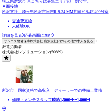
埼玉県所沢市 ※こちらは募集エリアの一例です。
▼面接地
所沢支社：埼玉県所沢市日吉町9-24 MM共同ビル4F 400号室
交通費支給
未経験OK
詳細を見る
応募画面に進む
サンエス警備保障株式会社 所沢支社(7)のその他の求人を見る
派遣労働者
株式会社レソリューション(50689)
所沢市！国家資格で高収入！ディーラーでの整備士業務！
修理・メンテスタッフ
時給
1,500
円〜
1,800
円