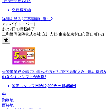
1日8時間からOK
交通費支給
詳細を見る
応募画面に進む
アルバイト・パート
あと2日で掲載終了
三和警備保障株式会社 立川支社(東京都東村山市野口町1-2)
☆警備業務☆幅広い世代の方が活躍中!高収入&手厚い待遇&
働きやすいシフトが自慢!
警備スタッフ
日給
12,000
円〜
15,850
円
勤務地
面接地