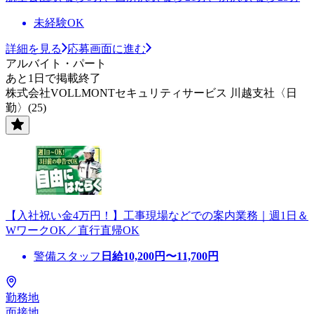
未経験OK
詳細を見る
応募画面に進む
アルバイト・パート
あと1日で掲載終了
株式会社VOLLMONTセキュリティサービス 川越支社〈日
勤〉(25)
【入社祝い金4万円！】工事現場などでの案内業務｜週1日＆
WワークOK／直行直帰OK
警備スタッフ
日給
10,200
円〜
11,700
円
勤務地
面接地