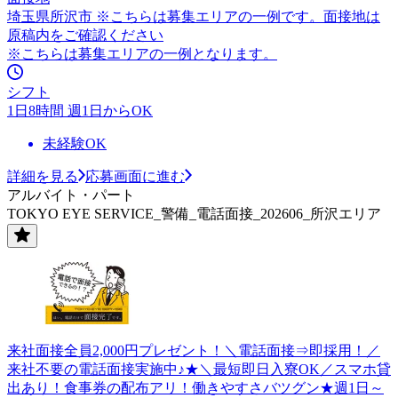
埼玉県所沢市 ※こちらは募集エリアの一例です。面接地は
原稿内をご確認ください
※こちらは募集エリアの一例となります。
シフト
1日8時間 週1日からOK
未経験OK
詳細を見る
応募画面に進む
アルバイト・パート
TOKYO EYE SERVICE_警備_電話面接_202606_所沢エリア
来社面接全員2,000円プレゼント！＼電話面接⇒即採用！／
来社不要の電話面接実施中♪★＼最短即日入寮OK／スマホ貸
出あり！食事券の配布アリ！働きやすさバツグン★週1日～