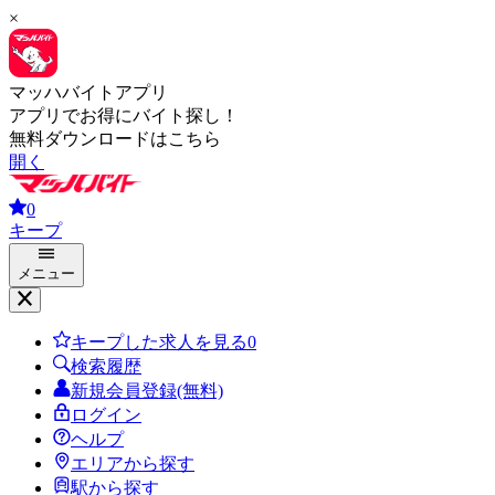
×
マッハバイトアプリ
アプリでお得にバイト探し！
無料ダウンロードはこちら
開く
0
キープ
メニュー
キープした求人を見る
0
検索履歴
新規会員登録(無料)
ログイン
ヘルプ
エリアから探す
駅から探す