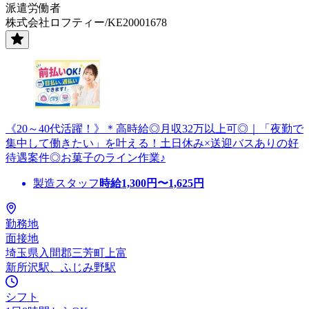
派遣労働者
株式会社ロフティー/KE20001678
《20～40代活躍！》＊高時給◎月収32万以上可◎｜「夜勤で
集中して働きたい」を叶える！土日休み×送迎バスありの好
待遇案件◎お菓子のライン作業♪
製造スタッフ
時給
1,300
円〜
1,625
円
勤務地
面接地
埼玉県入間郡三芳町上富
新所沢駅、ふじみ野駅
シフト