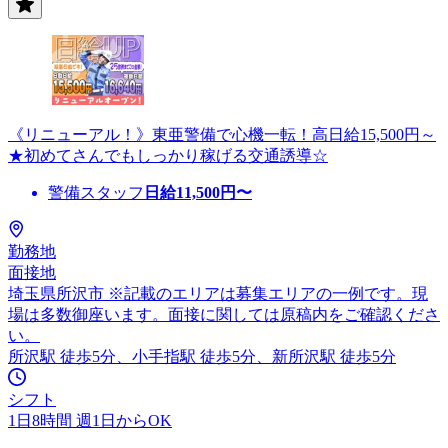
《リニューアル！》東亜警備で心機一転！高日給15,500円～
★初めてさんでもしっかり稼げる交通誘導☆
警備スタッフ
日給
11,500
円〜
勤務地
面接地
埼玉県所沢市 ※記載のエリアは募集エリアの一例です。現
場は多数御座います。面接に関しては原稿内をご確認くださ
い。
所沢駅 徒歩5分、小手指駅 徒歩5分、新所沢駅 徒歩5分
シフト
1日8時間 週1日からOK