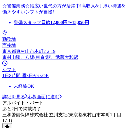
☆警備業務☆幅広い世代の方が活躍中!高収入&手厚い待遇&
働きやすいシフトが自慢!
警備スタッフ
日給
12,000
円〜
15,850
円
勤務地
面接地
東京都東村山市本町2-2-19
東村山駅、八坂(東京)駅、武蔵大和駅
シフト
1日8時間 週3日からOK
未経験OK
詳細を見る
応募画面に進む
アルバイト・パート
あと2日で掲載終了
三和警備保障株式会社 立川支社(東京都東村山市本町1丁目
17-1)