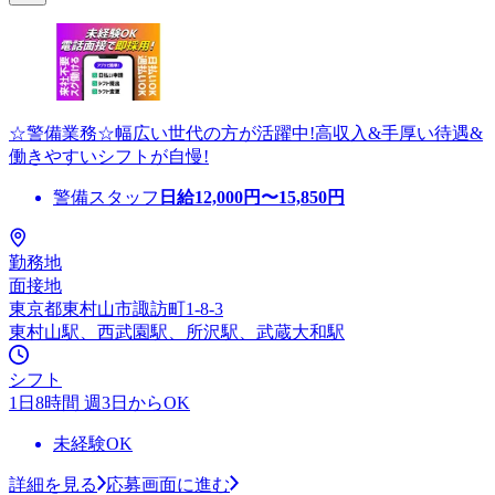
☆警備業務☆幅広い世代の方が活躍中!高収入&手厚い待遇&
働きやすいシフトが自慢!
警備スタッフ
日給
12,000
円〜
15,850
円
勤務地
面接地
東京都東村山市諏訪町1-8-3
東村山駅、西武園駅、所沢駅、武蔵大和駅
シフト
1日8時間 週3日からOK
未経験OK
詳細を見る
応募画面に進む