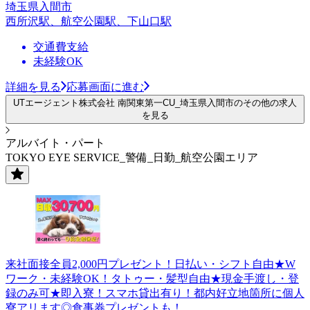
埼玉県入間市
西所沢駅、航空公園駅、下山口駅
交通費支給
未経験OK
詳細を見る
応募画面に進む
UTエージェント株式会社 南関東第一CU_埼玉県入間市のその他の求人
を見る
アルバイト・パート
TOKYO EYE SERVICE_警備_日勤_航空公園エリア
来社面接全員2,000円プレゼント！日払い・シフト自由★W
ワーク・未経験OK！タトゥー・髪型自由★現金手渡し・登
録のみ可★即入寮！スマホ貸出有り！都内好立地箇所に個人
寮アリます◎食事券プレゼントも！