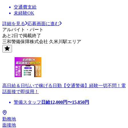
交通費支給
未経験OK
詳細を見る
応募画面に進む
アルバイト・パート
あと2日で掲載終了
三和警備保障株式会社 久米川駅エリア
高日給＆日払いで稼げる日勤【交通警備】経験一切不問！電
話面接で即採用！
警備スタッフ
日給
12,000
円〜
15,850
円
勤務地
面接地