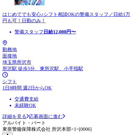
はじめてでも安心♪シフト相談OKの警備スタッフ／日給1万
円も可！日勤のみ！
警備スタッフ
日給
12,000
円〜
勤務地
面接地
埼玉県所沢市
所沢駅 徒歩5分、東所沢駅、小手指駅
シフト
1日8時間 週2日からOK
交通費支給
未経験OK
詳細を見る
応募画面に進む
アルバイト・パート
東亜警備保障株式会社 所沢本部<1>[0006]