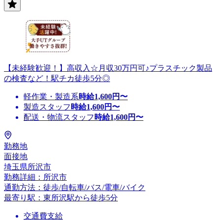
【未経験歓迎！】高収入☆月収30万円可♪プラスチック製品
の検査など！駅チカ徒歩5分◎
軽作業・製造系
時給
1,600
円〜
製造スタッフ
時給
1,600
円〜
配送・物流スタッフ
時給
1,600
円〜
勤務地
面接地
埼玉県所沢市
勤務詳細：所沢市
通勤方法：徒歩/自転車/バス/電車/バイク
最寄り駅：東所沢駅から徒歩5分
交通費支給