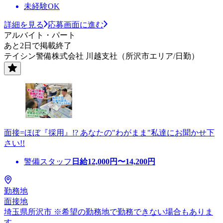
未経験OK
詳細を見る
応募画面に進む
アルバイト・パート
あと2日で掲載終了
テイシン警備株式会社 川越支社（所沢市エリア/日勤）
面接=ほぼ『採用』!? あなたの"わがまま"私達にお聞かせ下
さい!!
警備スタッフ
日給
12,000
円〜
14,200
円
勤務地
面接地
埼玉県所沢市 ※希望の勤務地で勤務できない場合もありま
す