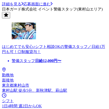
詳細を見る
応募画面に進む
日本ガード株式会社 イベント警備スタッフ(東村山エリア)
はじめてでも安心♪シフト相談OKの警備スタッフ／日給1万
円も可！◎制服貸与！
警備スタッフ
日給
12,000
円〜
勤務地
面接地
東京都東村山市
東村山駅 徒歩5分、新秋津駅、萩山駅
シフト
1日4時間 週2日からOK