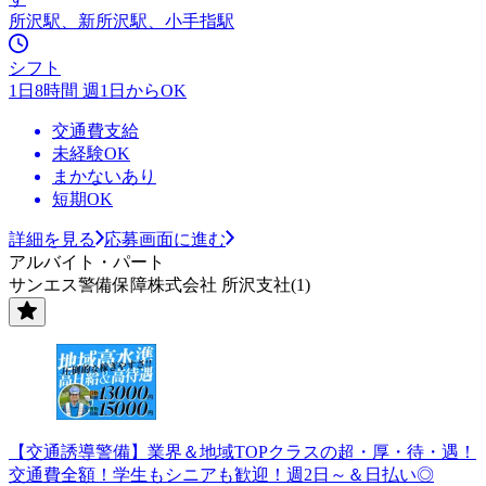
所沢駅、新所沢駅、小手指駅
シフト
1日8時間 週1日からOK
交通費支給
未経験OK
まかないあり
短期OK
詳細を見る
応募画面に進む
アルバイト・パート
サンエス警備保障株式会社 所沢支社(1)
【交通誘導警備】業界＆地域TOPクラスの超・厚・待・遇！
交通費全額！学生もシニアも歓迎！週2日～＆日払い◎