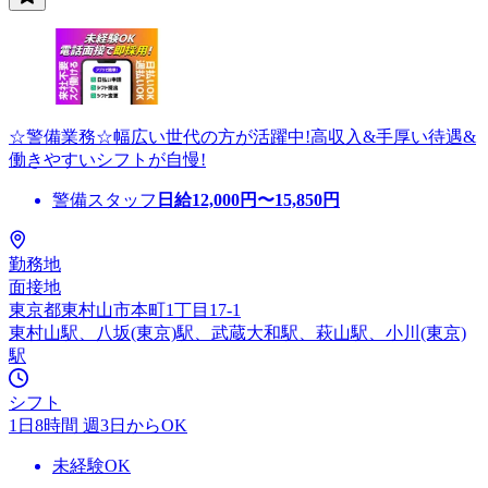
☆警備業務☆幅広い世代の方が活躍中!高収入&手厚い待遇&
働きやすいシフトが自慢!
警備スタッフ
日給
12,000
円〜
15,850
円
勤務地
面接地
東京都東村山市本町1丁目17-1
東村山駅、八坂(東京)駅、武蔵大和駅、萩山駅、小川(東京)
駅
シフト
1日8時間 週3日からOK
未経験OK