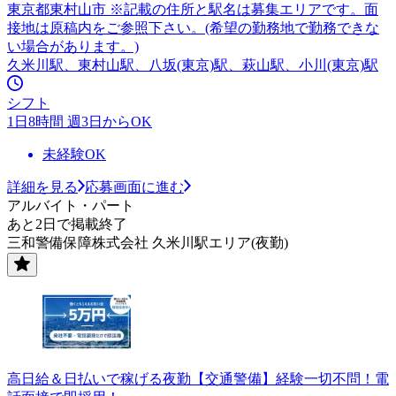
東京都東村山市 ※記載の住所と駅名は募集エリアです。面
接地は原稿内をご参照下さい。(希望の勤務地で勤務できな
い場合があります。)
久米川駅、東村山駅、八坂(東京)駅、萩山駅、小川(東京)駅
シフト
1日8時間 週3日からOK
未経験OK
詳細を見る
応募画面に進む
アルバイト・パート
あと2日で掲載終了
三和警備保障株式会社 久米川駅エリア(夜勤)
高日給＆日払いで稼げる夜勤【交通警備】経験一切不問！電