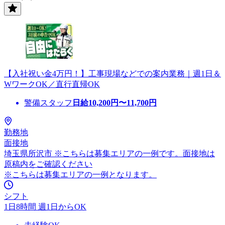
【入社祝い金4万円！】工事現場などでの案内業務｜週1日＆
WワークOK／直行直帰OK
警備スタッフ
日給
10,200
円〜
11,700
円
勤務地
面接地
埼玉県所沢市 ※こちらは募集エリアの一例です。面接地は
原稿内をご確認ください
※こちらは募集エリアの一例となります。
シフト
1日8時間 週1日からOK