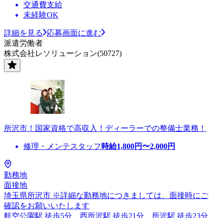
交通費支給
未経験OK
詳細を見る
応募画面に進む
派遣労働者
株式会社レソリューション(50727)
所沢市！国家資格で高収入！ディーラーでの整備士業務！
修理・メンテスタッフ
時給
1,800
円〜
2,000
円
勤務地
面接地
埼玉県所沢市 ※詳細な勤務地につきましては、面接時にご
確認をお願いいたします
航空公園駅 徒歩5分、西所沢駅 徒歩21分、所沢駅 徒歩23分