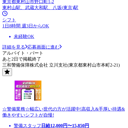
東京都東村山市野口町1-2
東村山駅、武蔵大和駅、八坂(東京)駅
シフト
1日8時間 週3日からOK
未経験OK
詳細を見る
応募画面に進む
アルバイト・パート
あと2日で掲載終了
三和警備保障株式会社 立川支社(東京都東村山市本町2-21)
☆警備業務☆幅広い世代の方が活躍中!高収入&手厚い待遇&
働きやすいシフトが自慢!
警備スタッフ
日給
12,000
円〜
15,850
円