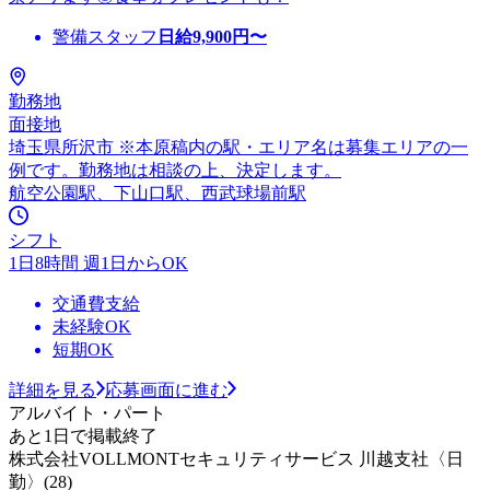
警備スタッフ
日給
9,900
円〜
勤務地
面接地
埼玉県所沢市 ※本原稿内の駅・エリア名は募集エリアの一
例です。勤務地は相談の上、決定します。
航空公園駅、下山口駅、西武球場前駅
シフト
1日8時間 週1日からOK
交通費支給
未経験OK
短期OK
詳細を見る
応募画面に進む
アルバイト・パート
あと1日で掲載終了
株式会社VOLLMONTセキュリティサービス 川越支社〈日
勤〉(28)