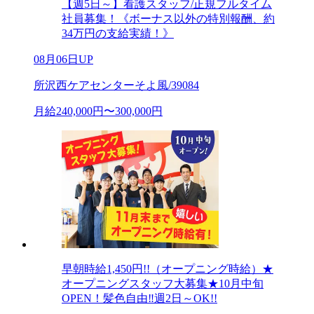
【週5日～】看護スタッフ/正規フルタイム
社員募集！《ボーナス以外の特別報酬、約
34万円の支給実績！》
08月06日UP
所沢西ケアセンターそよ風/39084
月給240,000円〜300,000円
早朝時給1,450円!!（オープニング時給）★
オープニングスタッフ大募集★10月中旬
OPEN！髪色自由‼週2日～OK!!