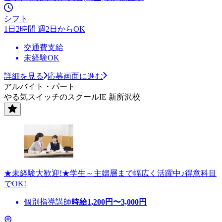
シフト
1日2時間 週2日からOK
交通費支給
未経験OK
詳細を見る
応募画面に進む
アルバイト・パート
やる気スイッチのスクールIE 新所沢校
★未経験大歓迎!★学生～主婦層まで幅広く活躍中♪得意科目
でOK!
個別指導講師
時給
1,200
円〜
3,000
円