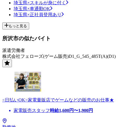
埼玉県×スキルが身に付く
埼玉県×車通勤OK
埼玉県×正社員登用あり
もっと見る
所沢市の似たバイト
派遣労働者
株式会社フェローズ(ゲーム販売)D1_G_545_485T(A)(D1)
<日払いOK>家電量販店でゲームなどの販売のお仕事★
家電販売スタッフ
時給
1,600
円〜
1,900
円