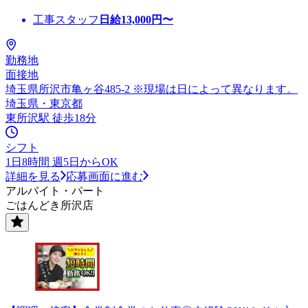
工事スタッフ
日給
13,000
円〜
勤務地
面接地
埼玉県所沢市亀ヶ谷485-2 ※現場は日によって異なります。
埼玉県・東京都
東所沢駅 徒歩18分
シフト
1日8時間 週5日からOK
詳細を見る
応募画面に進む
アルバイト・パート
ごはんどき所沢店