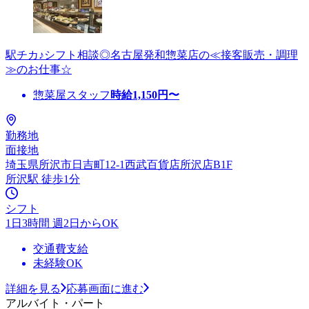
駅チカ♪シフト相談◎名古屋発和惣菜店の≪接客販売・調理
≫のお仕事☆
惣菜屋スタッフ
時給
1,150
円〜
勤務地
面接地
埼玉県所沢市日吉町12-1西武百貨店所沢店B1F
所沢駅 徒歩1分
シフト
1日3時間 週2日からOK
交通費支給
未経験OK
詳細を見る
応募画面に進む
アルバイト・パート