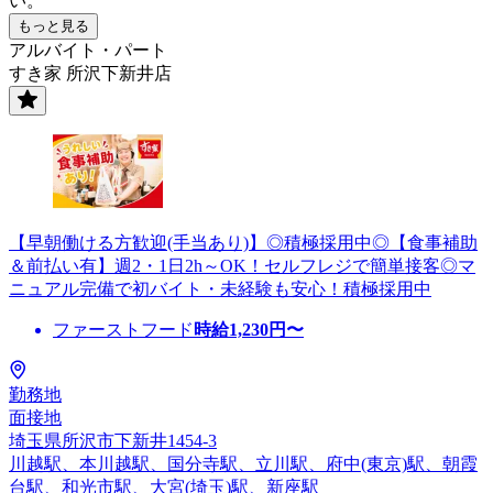
い。
もっと見る
アルバイト・パート
すき家 所沢下新井店
【早朝働ける方歓迎(手当あり)】◎積極採用中◎【食事補助
＆前払い有】週2・1日2h～OK！セルフレジで簡単接客◎マ
ニュアル完備で初バイト・未経験も安心！積極採用中
ファーストフード
時給
1,230
円〜
勤務地
面接地
埼玉県所沢市下新井1454-3
川越駅、本川越駅、国分寺駅、立川駅、府中(東京)駅、朝霞
台駅、和光市駅、大宮(埼玉)駅、新座駅