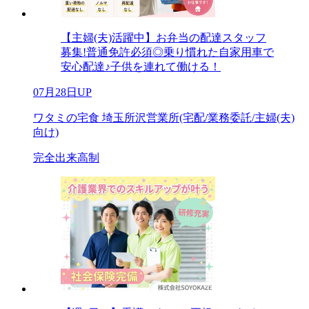
【主婦(夫)活躍中】お弁当の配達スタッフ
募集!普通免許必須◎乗り慣れた自家用車で
安心配達♪子供を連れて働ける！
07月28日UP
ワタミの宅食 埼玉所沢営業所(宅配/業務委託/主婦(夫)
向け)
完全出来高制