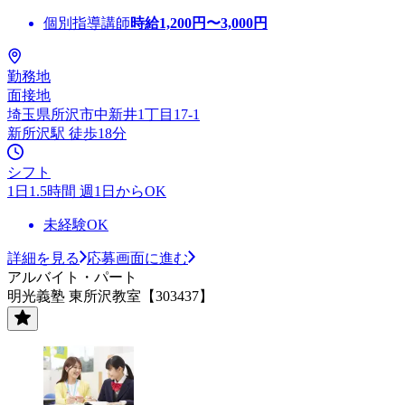
個別指導講師
時給
1,200
円〜
3,000
円
勤務地
面接地
埼玉県所沢市中新井1丁目17-1
新所沢駅 徒歩18分
シフト
1日1.5時間 週1日からOK
未経験OK
詳細を見る
応募画面に進む
アルバイト・パート
明光義塾 東所沢教室【303437】