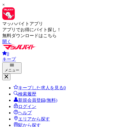
×
マッハバイトアプリ
アプリでお得にバイト探し！
無料ダウンロードはこちら
開く
0
キープ
メニュー
キープした求人を見る
0
検索履歴
新規会員登録(無料)
ログイン
ヘルプ
エリアから探す
駅から探す