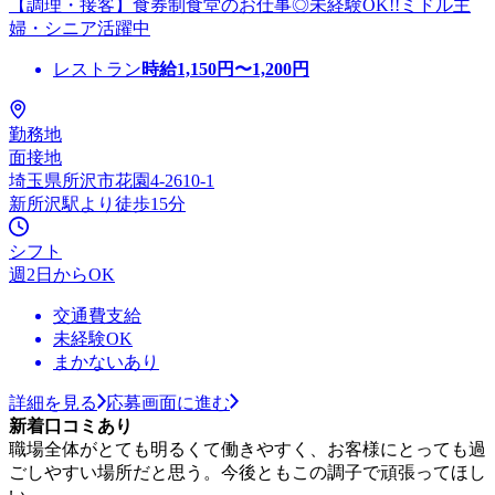
【調理・接客】食券制食堂のお仕事◎未経験OK!!ミドル主
婦・シニア活躍中
レストラン
時給
1,150
円〜
1,200
円
勤務地
面接地
埼玉県所沢市花園4-2610-1
新所沢駅より徒歩15分
シフト
週2日からOK
交通費支給
未経験OK
まかないあり
詳細を見る
応募画面に進む
新着口コミあり
職場全体がとても明るくて働きやすく、お客様にとっても過
ごしやすい場所だと思う。今後ともこの調子で頑張ってほし