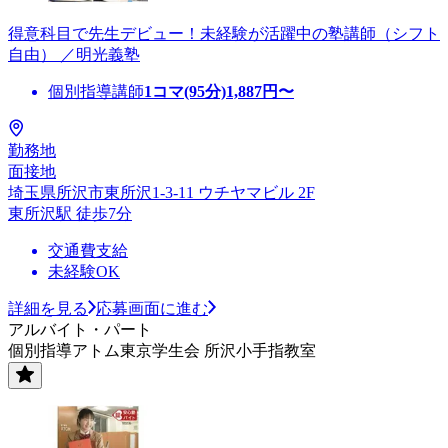
得意科目で先生デビュー！未経験が活躍中の塾講師（シフト
自由） ／明光義塾
個別指導講師
1コマ(95分)
1,887
円〜
勤務地
面接地
埼玉県所沢市東所沢1-3-11 ウチヤマビル 2F
東所沢駅 徒歩7分
交通費支給
未経験OK
詳細を見る
応募画面に進む
アルバイト・パート
個別指導アトム東京学生会 所沢小手指教室