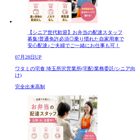
【シニア世代歓迎】お弁当の配達スタッフ
募集!普通免許必須◎乗り慣れた自家用車で
安心配達♪ご夫婦でご一緒にお仕事も可！
07月28日UP
ワタミの宅食 埼玉所沢営業所(宅配/業務委託/シニア向
け)
完全出来高制