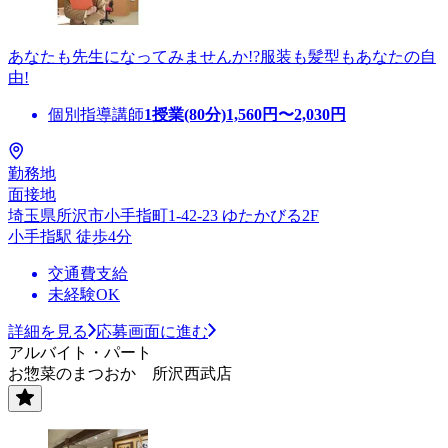
あなたも先生になってみませんか!?服装も髪型もあなたの自
由!
個別指導講師
1授業(80分)
1,560
円〜
2,030
円
勤務地
面接地
埼玉県所沢市小手指町1-42-23 ゆたかびる2F
小手指駅 徒歩4分
交通費支給
未経験OK
詳細を見る
応募画面に進む
アルバイト・パート
お惣菜のまつおか 所沢西武店