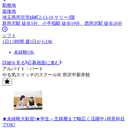
勤務地
面接地
埼玉県所沢市緑町2-13-19 ケリー1階
新所沢駅 徒歩5分、小手指駅 徒歩19分、西所沢駅 徒歩26分
シフト
1日1.5時間 週1日からOK
未経験OK
詳細を見る
応募画面に進む
アルバイト・パート
やる気スイッチのスクールIE 所沢中新井校
★未経験大歓迎!★学生～主婦層まで幅広く活躍中♪得意科目
でOK!