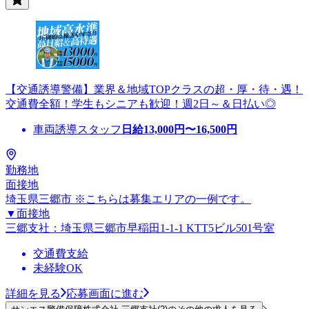
【交通誘導警備】業界＆地域TOPクラスの超・厚・待・遇！
交通費全額！学生もシニアも歓迎！週2日～＆日払い◎
車両誘導スタッフ
日給
13,000
円〜
16,500
円
勤務地
面接地
埼玉県三郷市 ※こちらは募集エリアの一例です。
▼面接地
三郷支社：埼玉県三郷市早稲田1-1-1 KTT5ビル501号室
交通費支給
未経験OK
詳細を見る
応募画面に進む