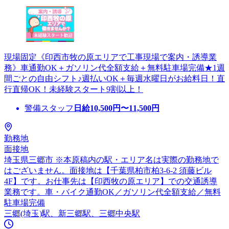
現場固定《印西市牧の原エリアで工事現場で案内・誘導業
務》車通勤OK＋ガソリン代全額支給＋無料駐車場完備★1週
間ごとの自由シフト♪週払いOK＋毎週水曜日がお給料日！直
行直帰OK！未経験スタート9割以上！
警備スタッフ
日給
10,500
円〜
11,500
円
勤務地
面接地
埼玉県三郷市 ※本原稿内の駅・エリア名は実際の勤務地で
はございません。面接地は【千葉県柏市柏3-6-2 須藤ビル
4F】です。お仕事先は【印西牧の原エリア】での交通誘導
業務です。車・バイク通勤OK／ガソリン代全額支給／無料
駐車場完備
三郷(埼玉)駅、新三郷駅、三郷中央駅