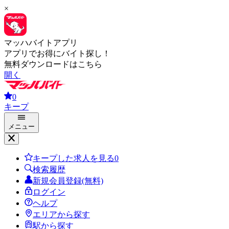
×
マッハバイトアプリ
アプリでお得にバイト探し！
無料ダウンロードはこちら
開く
0
キープ
メニュー
キープした求人を見る
0
検索履歴
新規会員登録(無料)
ログイン
ヘルプ
エリアから探す
駅から探す