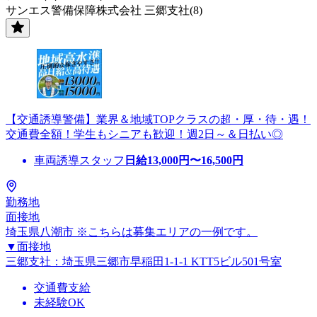
サンエス警備保障株式会社 三郷支社(8)
【交通誘導警備】業界＆地域TOPクラスの超・厚・待・遇！
交通費全額！学生もシニアも歓迎！週2日～＆日払い◎
車両誘導スタッフ
日給
13,000
円〜
16,500
円
勤務地
面接地
埼玉県八潮市 ※こちらは募集エリアの一例です。
▼面接地
三郷支社：埼玉県三郷市早稲田1-1-1 KTT5ビル501号室
交通費支給
未経験OK