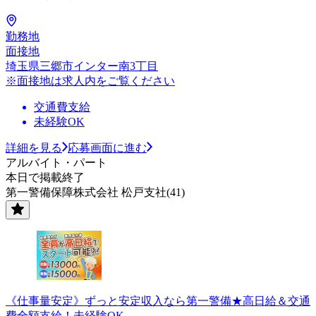
勤務地
面接地
埼玉県三郷市インター南3丁目
※面接地は求人内をご覧ください
交通費支給
未経験OK
詳細を見る
応募画面に進む
アルバイト・パート
本日で掲載終了
第一警備保障株式会社 松戸支社(41)
《仕事量安定》ずっと安定収入なら第一警備★高日給＆交通
費全額支給！未経験OK