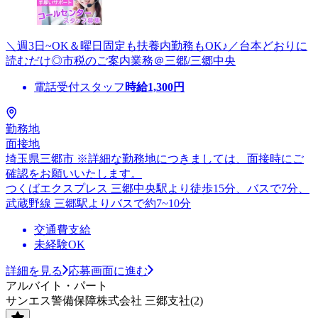
＼週3日~OK＆曜日固定も扶養内勤務もOK♪／台本どおりに
読むだけ◎市税のご案内業務＠三郷/三郷中央
電話受付スタッフ
時給
1,300
円
勤務地
面接地
埼玉県三郷市 ※詳細な勤務地につきましては、面接時にご
確認をお願いいたします。
つくばエクスプレス 三郷中央駅より徒歩15分、バスで7分、
武蔵野線 三郷駅よりバスで約7~10分
交通費支給
未経験OK
詳細を見る
応募画面に進む
アルバイト・パート
サンエス警備保障株式会社 三郷支社(2)