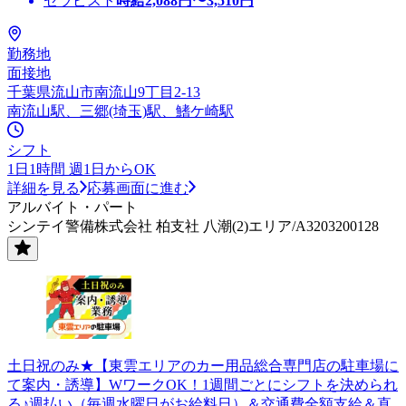
セラピスト
時給
2,088
円〜
3,510
円
勤務地
面接地
千葉県流山市南流山9丁目2-13
南流山駅、三郷(埼玉)駅、鰭ケ崎駅
シフト
1日1時間 週1日からOK
詳細を見る
応募画面に進む
アルバイト・パート
シンテイ警備株式会社 柏支社 八潮(2)エリア/A3203200128
土日祝のみ★【東雲エリアのカー用品総合専門店の駐車場に
て案内・誘導】WワークOK！1週間ごとにシフトを決められ
る♪週払い（毎週水曜日がお給料日）＆交通費全額支給＆直