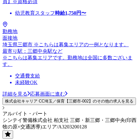
員】※資格必須
幼児教育スタッフ
時給
1,750
円〜
勤務地
面接地
埼玉県三郷市 ※こちらは募集エリアの一例となります。
最寄り駅：三郷中央駅など
※こちらは募集エリアです。勤務地は全国に多数ございま
す。
交通費支給
未経験OK
詳細を見る
応募画面に進む
株式会社キャリア CC埼玉／保育【三郷市-002】のその他の求人を見る
アルバイト・パート
シンテイ警備株式会社 柏支社 三郷・新三郷・三郷中央(印西
牧の原×交通誘導)エリア/A3203200128