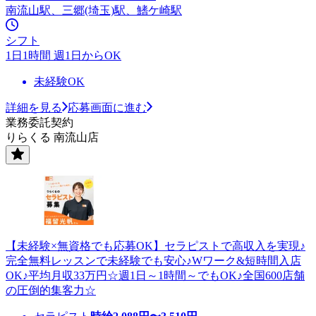
南流山駅、三郷(埼玉)駅、鰭ケ崎駅
シフト
1日1時間 週1日からOK
未経験OK
詳細を見る
応募画面に進む
業務委託契約
りらくる 南流山店
【未経験×無資格でも応募OK】セラピストで高収入を実現♪
完全無料レッスンで未経験でも安心♪Wワーク&短時間入店
OK♪平均月収33万円☆週1日～1時間～でもOK♪全国600店舗
の圧倒的集客力☆