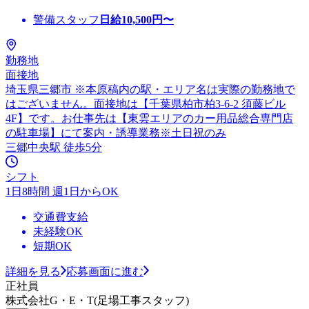
警備スタッフ
日給
10,500
円〜
勤務地
面接地
埼玉県三郷市 ※本原稿内の駅・エリア名は実際の勤務地で
はございません。面接地は【千葉県柏市柏3-6-2 須藤ビル
4F】です。お仕事先は【東雲エリアのカー用品総合専門店
の駐車場】にて案内・誘導業務※土日祝のみ
三郷中央駅 徒歩5分
シフト
1日8時間 週1日からOK
交通費支給
未経験OK
短期OK
詳細を見る
応募画面に進む
正社員
株式会社G・E・T(足場工事スタッフ)