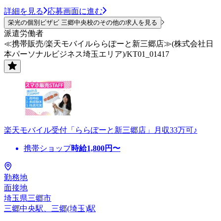
詳細を見る
応募画面に進む
栄光の個別ビザビ 三郷中央校のその他の求人を見る
派遣労働者
≪携帯販売/楽天モバイルららぽーと新三郷店≫(株式会社日
本パーソナルビジネス埼玉エリア)/KT01_01417
楽天モバイル受付「ららぽーと新三郷店」月収33万可♪
携帯ショップ
時給
1,800
円〜
勤務地
面接地
埼玉県三郷市
三郷中央駅、三郷(埼玉)駅