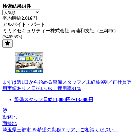
検索結果
14
件
平均時給
2,016
円
アルバイト・パート
ミカドセキュリティー株式会社 南浦和支社（三郷市）
(5465593)
まずは週1日から始める警備スタッフ／未経験9割／正社員登
用実績あり／日払いOK／採用率91％
警備スタッフ
日給
11,000
円〜
13,000
円
勤務地
面接地
埼玉県三郷市 ※希望の勤務エリア、ご相談ください！