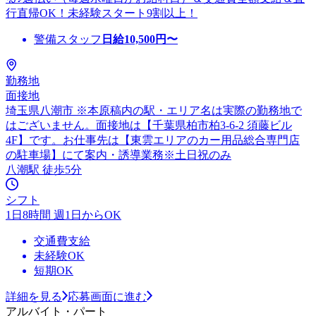
行直帰OK！未経験スタート9割以上！
警備スタッフ
日給
10,500
円〜
勤務地
面接地
埼玉県八潮市 ※本原稿内の駅・エリア名は実際の勤務地で
はございません。面接地は【千葉県柏市柏3-6-2 須藤ビル
4F】です。お仕事先は【東雲エリアのカー用品総合専門店
の駐車場】にて案内・誘導業務※土日祝のみ
八潮駅 徒歩5分
シフト
1日8時間 週1日からOK
交通費支給
未経験OK
短期OK
詳細を見る
応募画面に進む
アルバイト・パート