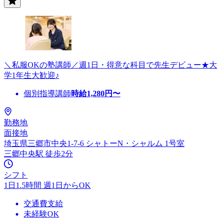
＼私服OKの塾講師／週1日・得意な科目で先生デビュー★大
学1年生大歓迎♪
個別指導講師
時給
1,280
円〜
勤務地
面接地
埼玉県三郷市中央1-7-6 シャトーN・シャルム 1号室
三郷中央駅 徒歩2分
シフト
1日1.5時間 週1日からOK
交通費支給
未経験OK