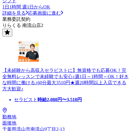
シフト
1日1時間 週1日からOK
詳細を見る
応募画面に進む
業務委託契約
りらくる 南流山店2
【未経験から高収入セラピストに】無資格でも応募OK！完
全無料レッスンで未経験でも安心♪週1日～1時間～OK！好き
な時間に働ける♪60分最大3510円★週20時間以上入店できる
方大歓迎♪
セラピスト
時給
2,088
円〜
3,510
円
勤務地
面接地
千葉県流山市南流山9丁目2-13