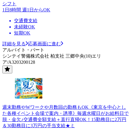
シフト
1日8時間 週1日からOK
交通費支給
未経験OK
短期OK
詳細を見る
応募画面に進む
アルバイト・パート
シンテイ警備株式会社 柏支社 三郷中央(10)エリ
ア/A3203200128
週末勤務やWワークや月数回の勤務もOK《東京を中心とし
た各種イベント会場で案内・誘導》毎週水曜日がお給料日で
脱・金欠♪交通費全額支給＋直行直帰OK！15勤務目に2万円
＆30勤務目に3万円の手当支給★ミ