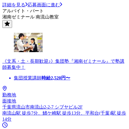
詳細を見る
応募画面に進む
アルバイト・パート
湘南ゼミナール 南流山教室
《文系・土・長期歓迎♪》集団塾『湘南ゼミナール』で塾講
師募集中！
集団授業講師
時給
2,520
円〜
勤務地
面接地
千葉県流山市南流山2-2-7 シブヤビル2F
南流山駅 徒歩7分、鰭ケ崎駅 徒歩13分、平和台(千葉)駅 徒歩
14分