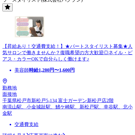
【昇給あり！交通費支給！】★パートスタイリスト募集★人
気サロンで働きませんか？復職希望の方大歓迎◎ネイル・ピ
アス・カラーOKで自分らしく働けます♪
美容師
時給
1,280
円〜
1,600
円
勤務地
面接地
千葉県松戸市新松戸5-134 富士ガーデン新松戸店2階
南流山駅、小金城趾駅、鰭ケ崎駅、新松戸駅、幸谷駅、北小
金駅
交通費支給