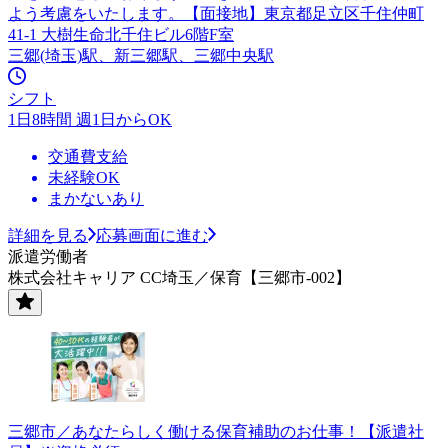
よう考慮をいたします。【面接地】東京都足立区千住仲町
41-1 大樹生命北千住ビル6階F室
三郷(埼玉)駅、新三郷駅、三郷中央駅
シフト
1日8時間 週1日からOK
交通費支給
未経験OK
まかないあり
詳細を見る
応募画面に進む
派遣労働者
株式会社キャリア CC埼玉／保育【三郷市-002】
三郷市／あなたらしく働ける保育補助のお仕事！【派遣社