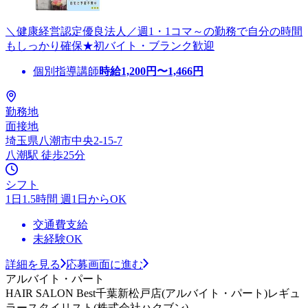
＼健康経営認定優良法人／週1・1コマ～の勤務で自分の時間
もしっかり確保★初バイト・ブランク歓迎
個別指導講師
時給
1,200
円〜
1,466
円
勤務地
面接地
埼玉県八潮市中央2-15-7
八潮駅 徒歩25分
シフト
1日1.5時間 週1日からOK
交通費支給
未経験OK
詳細を見る
応募画面に進む
アルバイト・パート
HAIR SALON Best千葉新松戸店(アルバイト・パート)レギュ
ラースタイリスト(株式会社ハクブン)