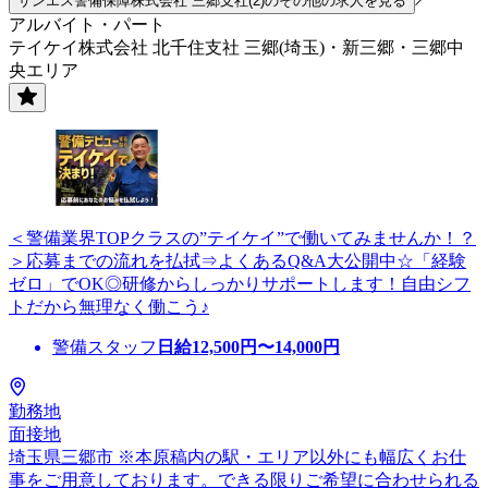
サンエス警備保障株式会社 三郷支社(2)のその他の求人を見る
アルバイト・パート
テイケイ株式会社 北千住支社 三郷(埼玉)・新三郷・三郷中
央エリア
＜警備業界TOPクラスの”テイケイ”で働いてみませんか！？
＞応募までの流れを払拭⇒よくあるQ&A大公開中☆「経験
ゼロ」でOK◎研修からしっかりサポートします！自由シフ
トだから無理なく働こう♪
警備スタッフ
日給
12,500
円〜
14,000
円
勤務地
面接地
埼玉県三郷市 ※本原稿内の駅・エリア以外にも幅広くお仕
事をご用意しております。できる限りご希望に合わせられる