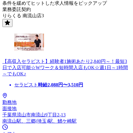
条件を緩めてヒットした求人情報をピックアップ
業務委託契約
りらくる 南流山店3
【高収入セラピスト】経験者1施術あたり2,840円～！最短3
日で入店可能☆Wワーク＆短時間入店もOK☆週1日～1時間
～でもOK♪
セラピスト
時給
2,088
円〜
3,510
円
勤務地
面接地
千葉県流山市南流山9丁目2-13
南流山駅、三郷(埼玉)駅、鰭ケ崎駅