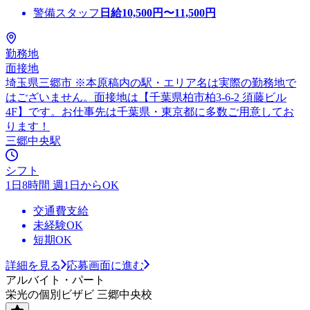
警備スタッフ
日給
10,500
円〜
11,500
円
勤務地
面接地
埼玉県三郷市 ※本原稿内の駅・エリア名は実際の勤務地で
はございません。面接地は【千葉県柏市柏3-6-2 須藤ビル
4F】です。お仕事先は千葉県・東京都に多数ご用意してお
ります！
三郷中央駅
シフト
1日8時間 週1日からOK
交通費支給
未経験OK
短期OK
詳細を見る
応募画面に進む
アルバイト・パート
栄光の個別ビザビ 三郷中央校