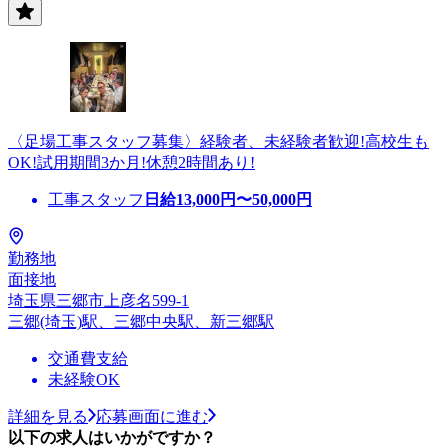
〈足場工事スタッフ募集〉経験者、未経験者歓迎!高校生も
OK!試用期間3か月!休憩2時間あり!
工事スタッフ
日給
13,000
円〜
50,000
円
勤務地
面接地
埼玉県三郷市上彦名599-1
三郷(埼玉)駅、三郷中央駅、新三郷駅
交通費支給
未経験OK
詳細を見る
応募画面に進む
以下の求人はいかがですか？