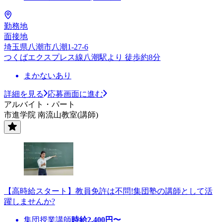
勤務地
面接地
埼玉県八潮市八潮1-27-6
つくばエクスプレス線八潮駅より 徒歩約8分
まかないあり
詳細を見る
応募画面に進む
アルバイト・パート
市進学院 南流山教室(講師)
【高時給スタート】教員免許は不問!集団塾の講師として活
躍しませんか?
集団授業講師
時給
2,400
円〜