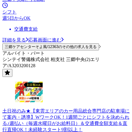
シフト
週5日からOK
交通費支給
詳細を見る
応募画面に進む
三郷ケアセンターそよ風/12363のその他の求人を見る
アルバイト・パート
シンテイ警備株式会社 柏支社 三郷中央(2)エリ
ア/A3203200128
土日祝のみ★【東雲エリアのカー用品総合専門店の駐車場に
て案内・誘導】WワークOK！1週間ごとにシフトを決められ
る♪週払い（毎週水曜日がお給料日）＆交通費全額支給＆直
行直帰OK！未経験スタート9割以上！