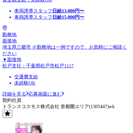
車両誘導スタッフ
日給
13,000
円〜
車両誘導スタッフ
日給
15,000
円〜
勤務地
面接地
埼玉県三郷市 ※勤務地は一例ですので、お気軽にご相談く
ださい
▼面接地
松戸支社：千葉県松戸市松戸1117
交通費支給
未経験OK
詳細を見る
応募画面に進む
契約社員
トランスコスモス株式会社 首都圏エリア(1305447)wk