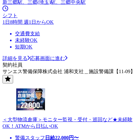
新三郷駅、三郷(埼玉)駅、三郷中央駅
シフト
1日8時間 週1日からOK
交通費支給
未経験OK
短期OK
詳細を見る
応募画面に進む
契約社員
サンエス警備保障株式会社 浦和支社＿施設警備課【11-09】
＜大型物流倉庫＞モニター監視・受付・巡回など★未経験
OK！ATMから日払いOK
警備スタッフ
日給
22,000
円〜