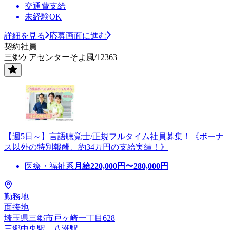
交通費支給
未経験OK
詳細を見る
応募画面に進む
契約社員
三郷ケアセンターそよ風/12363
【週5日～】言語聴覚士/正規フルタイム社員募集！《ボーナ
ス以外の特別報酬、約34万円の支給実績！》
医療・福祉系
月給
220,000
円〜
280,000
円
勤務地
面接地
埼玉県三郷市戸ヶ崎一丁目628
三郷中央駅、八潮駅