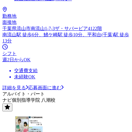
勤務地
面接地
千葉県流山市南流山1-7-3ザ・サバービア4122階
南流山駅 徒歩6分、鰭ケ崎駅 徒歩10分、平和台(千葉)駅 徒歩
13分
シフト
週2日からOK
交通費支給
未経験OK
詳細を見る
応募画面に進む
アルバイト・パート
ナビ個別指導学院 八潮校