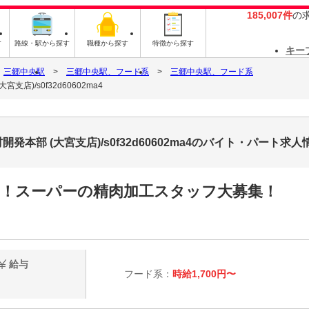
185,007件
の
す
路線・駅から探す
職種から探す
特徴から探す
キー
三郷中央駅
三郷中央駅、フード系
三郷中央駅、フード系
)/s0f32d60602ma4
部 (大宮支店)/s0f32d60602ma4のバイト・パート求人
0円！スーパーの精肉加工スタッフ大募集！
給与
フード系：
時給1,700円〜