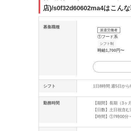
店)/s0f32d60602ma4はこ
募集職種
派遣労働者
①フード系
シフト制
時給
1,700
円〜
シフト
1日8時間 週5日から
勤務時間
【期間】長期（3ヶ
【日数】土日祝含む
【時間】①7時00分～