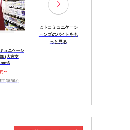
ヒトコミュニケーシ
ョンズのバイトをも
っと見る
ミュニケーシ
部 (大宮支
15mm6
0円〜
市 (草加駅)