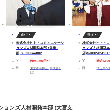
週5日〜
週4日〜
株式会社ヒト・コミュニケーシ
株式会社ヒト・コ
ョンズ人材開発本部 (営業1
ョンズ人材開発本
部)/s0f03rmr002
店)/s0f32d2411
時給1,700円〜
時給1,60
東京都葛飾区 (京成立石
埼玉県八潮
駅)
ョンズ人材開発本部 (大宮支