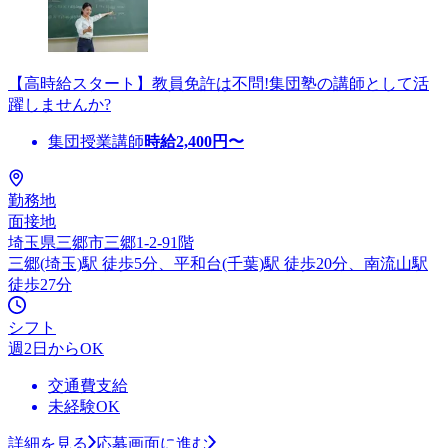
【高時給スタート】教員免許は不問!集団塾の講師として活
躍しませんか?
集団授業講師
時給
2,400
円〜
勤務地
面接地
埼玉県三郷市三郷1-2-91階
三郷(埼玉)駅 徒歩5分、平和台(千葉)駅 徒歩20分、南流山駅
徒歩27分
シフト
週2日からOK
交通費支給
未経験OK
詳細を見る
応募画面に進む