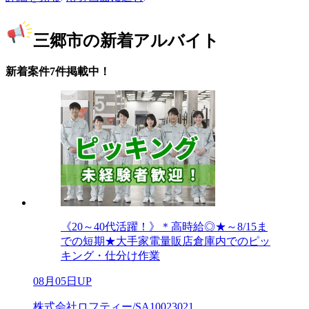
三郷市の新着アルバイト
新着案件7件掲載中！
《20～40代活躍！》＊高時給◎★～8/15ま
での短期★大手家電量販店倉庫内でのピッ
キング・仕分け作業
08月05日UP
株式会社ロフティー/SA10023021