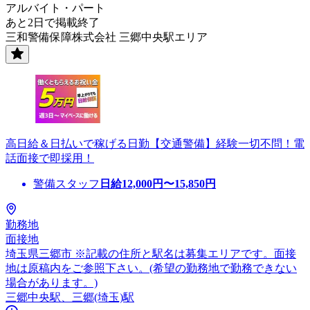
アルバイト・パート
あと2日で掲載終了
三和警備保障株式会社 三郷中央駅エリア
高日給＆日払いで稼げる日勤【交通警備】経験一切不問！電
話面接で即採用！
警備スタッフ
日給
12,000
円〜
15,850
円
勤務地
面接地
埼玉県三郷市 ※記載の住所と駅名は募集エリアです。面接
地は原稿内をご参照下さい。(希望の勤務地で勤務できない
場合があります。)
三郷中央駅、三郷(埼玉)駅