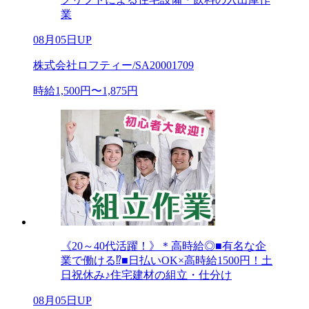
業
08月05日UP
株式会社ロフティー/SA20001709
時給1,500円〜1,875円
《20～40代活躍！》＊高時給◎■有名な企
業で働ける⁉■日払いOK×高時給1500円！土
日祝休み♪住宅建材の組立・仕分け
08月05日UP