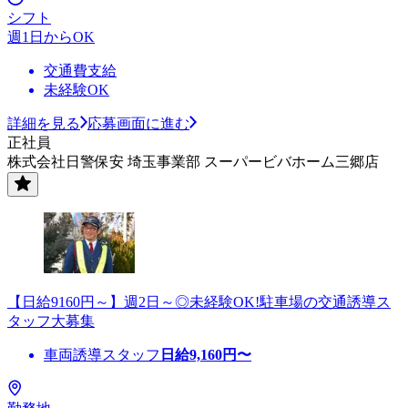
シフト
週1日からOK
交通費支給
未経験OK
詳細を見る
応募画面に進む
正社員
株式会社日警保安 埼玉事業部 スーパービバホーム三郷店
【日給9160円～】週2日～◎未経験OK!駐車場の交通誘導ス
タッフ大募集
車両誘導スタッフ
日給
9,160
円〜