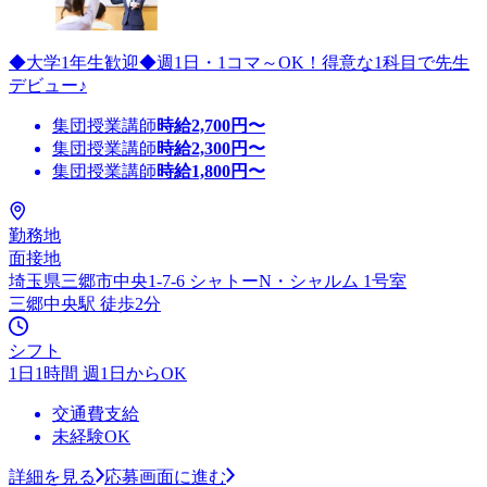
◆大学1年生歓迎◆週1日・1コマ～OK！得意な1科目で先生
デビュー♪
集団授業講師
時給
2,700
円〜
集団授業講師
時給
2,300
円〜
集団授業講師
時給
1,800
円〜
勤務地
面接地
埼玉県三郷市中央1-7-6 シャトーN・シャルム 1号室
三郷中央駅 徒歩2分
シフト
1日1時間 週1日からOK
交通費支給
未経験OK
詳細を見る
応募画面に進む