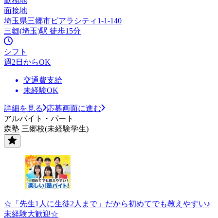
勤務地
面接地
埼玉県三郷市ピアラシティ1-1-140
三郷(埼玉)駅 徒歩15分
シフト
週2日からOK
交通費支給
未経験OK
詳細を見る
応募画面に進む
アルバイト・パート
森塾 三郷校(未経験学生)
☆「先生1人に生徒2人まで」だから初めてでも教えやすい♪
未経験大歓迎☆