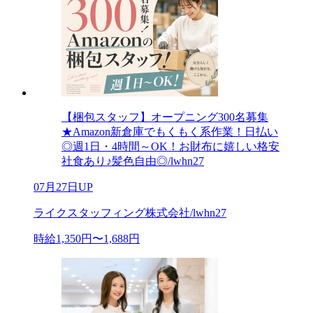
【梱包スタッフ】オープニング300名募集
★Amazon新倉庫でもくもく系作業！日払い
◎週1日・4時間～OK！お財布に嬉しい格安
社食あり♪髪色自由◎/lwhn27
07月27日UP
ライクスタッフィング株式会社/lwhn27
時給1,350円〜1,688円