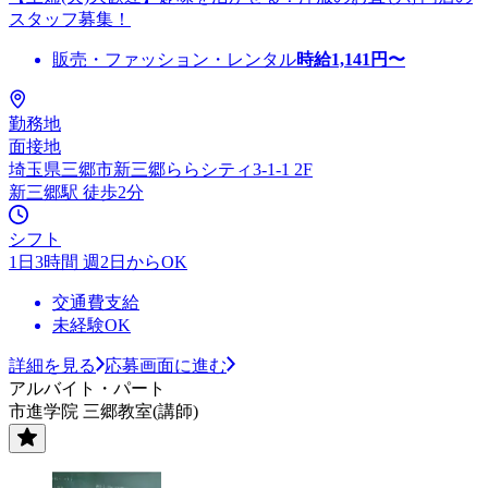
スタッフ募集！
販売・ファッション・レンタル
時給
1,141
円〜
勤務地
面接地
埼玉県三郷市新三郷ららシティ3-1-1 2F
新三郷駅 徒歩2分
シフト
1日3時間 週2日からOK
交通費支給
未経験OK
詳細を見る
応募画面に進む
アルバイト・パート
市進学院 三郷教室(講師)