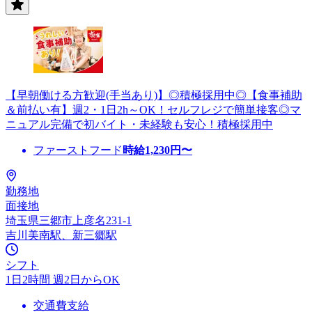
【早朝働ける方歓迎(手当あり)】◎積極採用中◎【食事補助
＆前払い有】週2・1日2h～OK！セルフレジで簡単接客◎マ
ニュアル完備で初バイト・未経験も安心！積極採用中
ファーストフード
時給
1,230
円〜
勤務地
面接地
埼玉県三郷市上彦名231-1
吉川美南駅、新三郷駅
シフト
1日2時間 週2日からOK
交通費支給