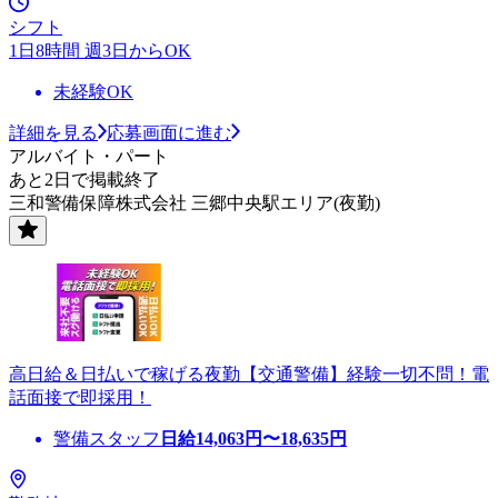
シフト
1日8時間 週3日からOK
未経験OK
詳細を見る
応募画面に進む
アルバイト・パート
あと2日で掲載終了
三和警備保障株式会社 三郷中央駅エリア(夜勤)
高日給＆日払いで稼げる夜勤【交通警備】経験一切不問！電
話面接で即採用！
警備スタッフ
日給
14,063
円〜
18,635
円