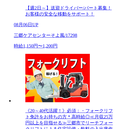
【週2日～】送迎ドライバー/パート募集！
お客様の安全な移動をサポート！
08月06日UP
三郷ケアセンターそよ風/17298
時給1,150円〜1,200円
《20～40代活躍！》必須：・フォークリフ
ト免許をお持ちの方＊高時給◎≪月収25万
円以上を目指せる≫三郷市でリーチフォー
クリフトによる住宅設備・飲料の入出庫作