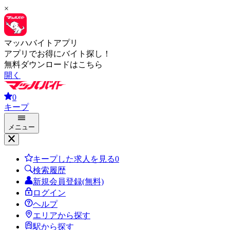
×
マッハバイトアプリ
アプリでお得にバイト探し！
無料ダウンロードはこちら
開く
0
キープ
メニュー
キープした求人を見る
0
検索履歴
新規会員登録(無料)
ログイン
ヘルプ
エリアから探す
駅から探す