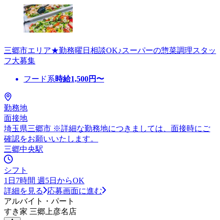
三郷市エリア★勤務曜日相談OK♪スーパーの惣菜調理スタッ
フ大募集
フード系
時給
1,500
円〜
勤務地
面接地
埼玉県三郷市 ※詳細な勤務地につきましては、面接時にご
確認をお願いいたします。
三郷中央駅
シフト
1日7時間 週5日からOK
詳細を見る
応募画面に進む
アルバイト・パート
すき家 三郷上彦名店