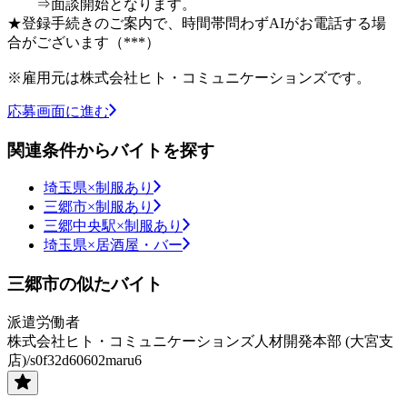
⇒面談開始となります。
★登録手続きのご案内で、時間帯問わずAIがお電話する場
合がございます（***）
※雇用元は株式会社ヒト・コミュニケーションズです。
応募画面に進む
関連条件からバイトを探す
埼玉県×制服あり
三郷市×制服あり
三郷中央駅×制服あり
埼玉県×居酒屋・バー
三郷市の似たバイト
派遣労働者
株式会社ヒト・コミュニケーションズ人材開発本部 (大宮支
店)/s0f32d60602maru6