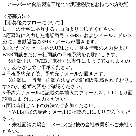
・スーパーや食品製造工場での調理経験をお持ちの方歓迎！
＜応募方法＞
【応募後のフローについて】
1.「この仕事に応募する」画面よりご応募ください。
2.応募時に入力した電話番号（SMS）およびメールアドレス
宛に、自動返信のSMS・メールが届きます。
3.届いたメッセージ内のURLより、基本情報の入力および
WEB面談または来社面談の日程予約をお願いします。
※面談手法（WEB／来社）は案件によって異なりますの
で、あらかじめご了承ください。
4.日程予約完了後、予約完了メールが届きます。
※面談日・時間・面談方法などの詳細が記載されておりま
すので、必ず内容をご確認ください。
5.予約完了メールに記載の事前入力フォームを、URLより面
談前日までにご入力ください。
6.面談当日は以下の方法でご参加ください。
・WEB面談の場合：メールに記載のURLよりご入室くだ
さい。
・来社面談の場合：メールに記載の当社事業所へご来社く
ださい。