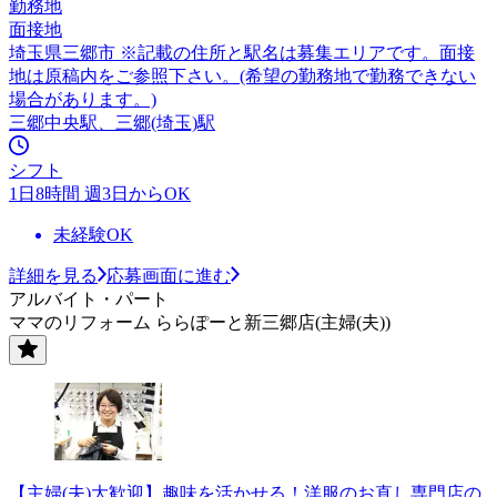
勤務地
面接地
埼玉県三郷市 ※記載の住所と駅名は募集エリアです。面接
地は原稿内をご参照下さい。(希望の勤務地で勤務できない
場合があります。)
三郷中央駅、三郷(埼玉)駅
シフト
1日8時間 週3日からOK
未経験OK
詳細を見る
応募画面に進む
アルバイト・パート
ママのリフォーム ららぽーと新三郷店(主婦(夫))
【主婦(夫)大歓迎】趣味を活かせる！洋服のお直し専門店の