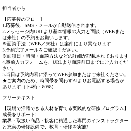
担当者から
【応募後のフロー】
1.応募後、SMS・メールが自動送信されます。
2.メッセージ内URLより基本情報の入力と面談（WEBまた
は来社）の予約をお願いします。
※面談手法（WEB／来社）は案件により異なります
3.予約完了メールをご確認ください。
※面談日・時間・面談方法などの詳細が記載されております
4.事前入力フォームを、URLより面談前日までにご入力くだ
さい。
5.当日は予約内容に沿ってWEB参加またはご来社ください。
★ご案内のため、時間帯を問わずAIよりお電話する場合が
あります（下4桁：8058）
フリーテキスト
【現場で活躍できる人材を育てる実践的な研修プログラム】
成長をサポート!
業界・取扱い商品・接客に精通した専門のインストラクター
と充実の研修設備で、教育・研修を実施!