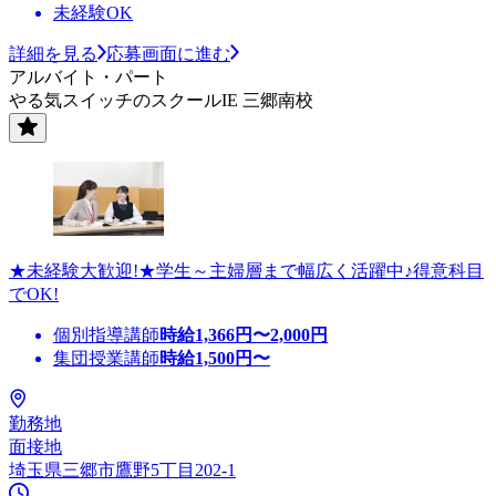
未経験OK
詳細を見る
応募画面に進む
アルバイト・パート
やる気スイッチのスクールIE 三郷南校
★未経験大歓迎!★学生～主婦層まで幅広く活躍中♪得意科目
でOK!
個別指導講師
時給
1,366
円〜
2,000
円
集団授業講師
時給
1,500
円〜
勤務地
面接地
埼玉県三郷市鷹野5丁目202-1