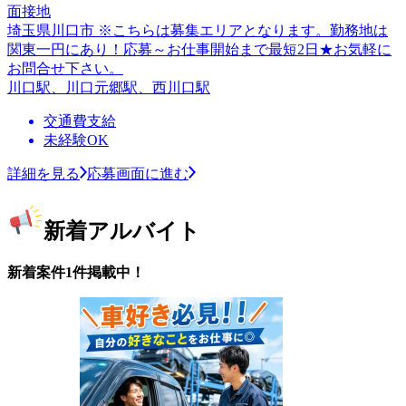
面接地
埼玉県川口市 ※こちらは募集エリアとなります。勤務地は
関東一円にあり！応募～お仕事開始まで最短2日★お気軽に
お問合せ下さい。
川口駅、川口元郷駅、西川口駅
交通費支給
未経験OK
詳細を見る
応募画面に進む
新着アルバイト
新着案件1件掲載中！