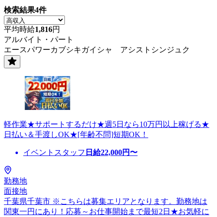
検索結果
4
件
平均時給
1,816
円
アルバイト・パート
エースパワーカブシキガイシャ アシストシンジュク
軽作業★サポートするだけ★週5日なら10万円以上稼げる★
日払い＆手渡しOK★[年齢不問]短期OK！
イベントスタッフ
日給
22,000
円〜
勤務地
面接地
千葉県千葉市 ※こちらは募集エリアとなります。勤務地は
関東一円にあり！応募～お仕事開始まで最短2日★お気軽に