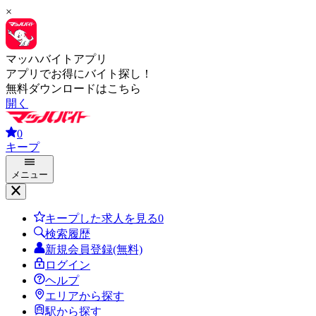
×
マッハバイトアプリ
アプリでお得にバイト探し！
無料ダウンロードはこちら
開く
0
キープ
メニュー
キープした求人を見る
0
検索履歴
新規会員登録(無料)
ログイン
ヘルプ
エリアから探す
駅から探す