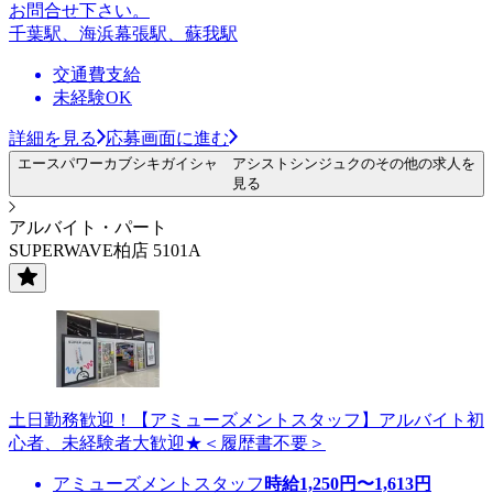
お問合せ下さい。
千葉駅、海浜幕張駅、蘇我駅
交通費支給
未経験OK
詳細を見る
応募画面に進む
エースパワーカブシキガイシャ アシストシンジュクのその他の求人を
見る
アルバイト・パート
SUPERWAVE柏店 5101A
土日勤務歓迎！【アミューズメントスタッフ】アルバイト初
心者、未経験者大歓迎★＜履歴書不要＞
アミューズメントスタッフ
時給
1,250
円〜
1,613
円