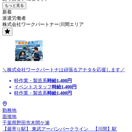
もっと見る
新着
派遣労働者
株式会社ワークパートナー/川間エリア
＼株式会社ワークパートナは頑張るアナタを応援します／
軽作業・製造系
時給
1,400
円
イベントスタッフ
時給
1,400
円
軽作業・製造系
時給
1,400
円
勤務地
面接地
千葉県野田市木間ケ瀬
【最寄り駅】 東武アーバンパークライン 【川間】駅