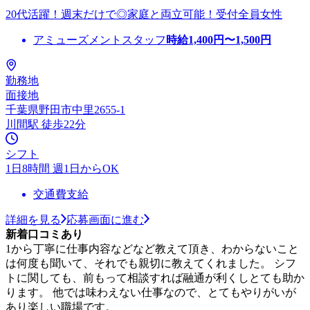
20代活躍！週末だけで◎家庭と両立可能！受付全員女性
アミューズメントスタッフ
時給
1,400
円〜
1,500
円
勤務地
面接地
千葉県野田市中里2655-1
川間駅 徒歩22分
シフト
1日8時間 週1日からOK
交通費支給
詳細を見る
応募画面に進む
新着口コミあり
1から丁寧に仕事内容などなど教えて頂き、わからないこと
は何度も聞いて、それでも親切に教えてくれました。 シフ
トに関しても、前もって相談すれば融通が利くしとても助か
ります。 他では味わえない仕事なので、とてもやりがいが
あり楽しい職場です。