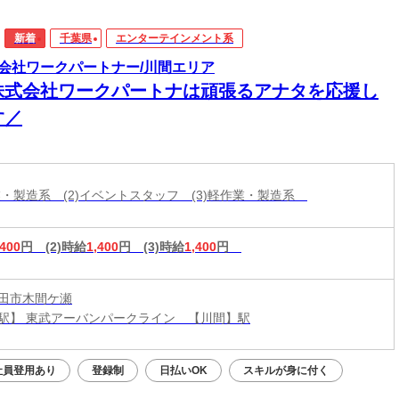
新着
千葉県
エンターテインメント系
会社ワークパートナー/川間エリア
株式会社ワークパートナは頑張るアナタを応援し
す／
作業・製造系 (2)イベントスタッフ (3)軽作業・製造系
,400
円
(2)時給
1,400
円
(3)時給
1,400
円
田市木間ケ瀬
【最寄り駅】 東武アーバンパークライン 【川間】駅
社員登用あり
登録制
日払いOK
スキルが身に付く