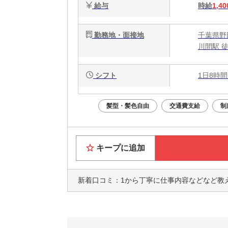
給与
時給
1,40
勤務地・面接地
千葉県野田
川間駅 徒
シフト
1日8時間
髪型・髪色自由
交通費支給
制
キープに追加
新着口コミ：
1から丁寧に仕事内容などなど教えて頂き、わからないことは何度も聞いて、それでも親切に教