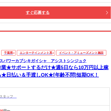
すぐ応募する
千葉県
エンターテインメント系
イベント・アミューズメント施設
スパワーカブシキガイシャ アシストシンジュク
作業★サポートするだけ★週5日なら10万円以上稼
る★日払い＆手渡しOK★[年齢不問]短期OK！
トスタッフ
00
円〜