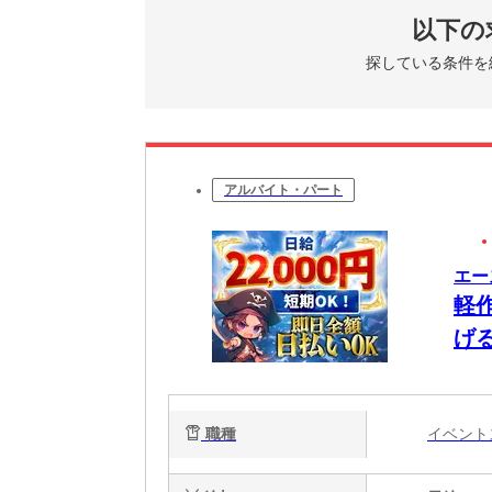
以下の
探している条件を
アルバイト・パート
エー
軽
げ
職種
イベン