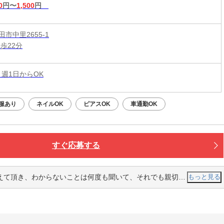
0
円〜
1,500
円
市中里2655-1
歩22分
 週1日からOK
服あり
ネイルOK
ピアスOK
車通勤OK
すぐ応募する
えてくれました。 シフトに関しても、前もって相談すれば融通が利くしとても助かります。 他では味わえない仕事なので、とてもやりがいがあり楽しい職場です。
もっと見る