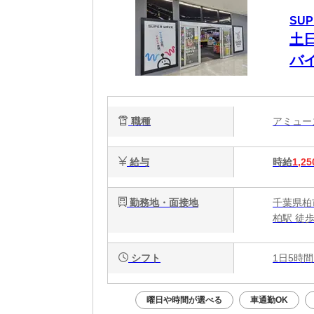
SUP
土
バ
職種
アミュ
給与
時給
1,25
勤務地・面接地
千葉県柏市
柏駅 徒
シフト
1日5時間
曜日や時間が選べる
車通勤OK