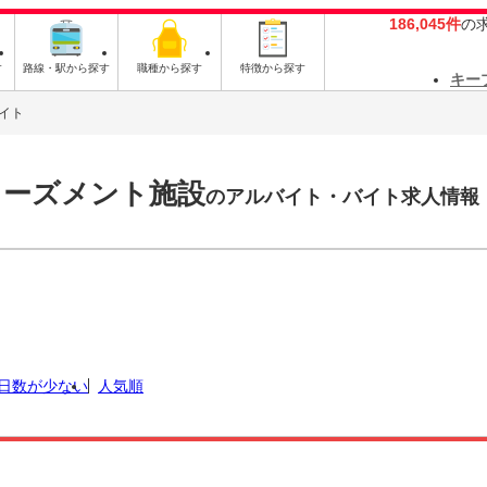
186,045件
の
す
路線・駅から探す
職種から探す
特徴から探す
キー
イト
ューズメント施設
のアルバイト・バイト求人情報
日数が少ない
人気順