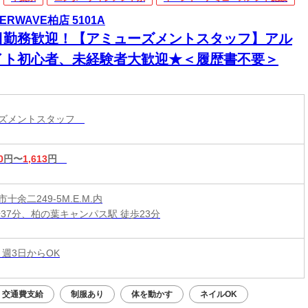
ERWAVE柏店 5101A
日勤務歓迎！【アミューズメントスタッフ】アル
イト初心者、未経験者大歓迎★＜履歴書不要＞
ーズメントスタッフ
0
円〜
1,613
円
十余二249-5M.E.M.内
歩37分、柏の葉キャンパス駅 徒歩23分
 週3日からOK
交通費支給
制服あり
体を動かす
ネイルOK