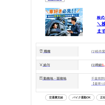
株式
＼
ま
職種
(1)軽
給与
(1)時給
1
勤務地・面接地
千葉県野
交通費支給
バイク通勤OK
正