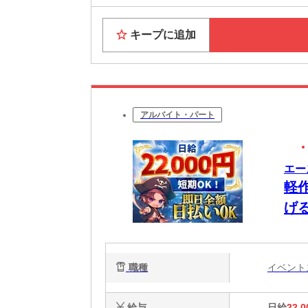
キープに追加
アルバイト・パート
エー
軽
げ
職種
イベン
給与
日給
22,0