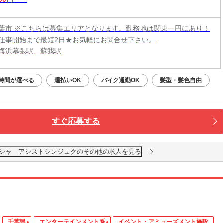
葉市 ※こちらは募集エリアとなります。勤務地は関東一円にあり！
仕事開始まで最短2日★お気軽にお問合せ下さい。
海浜幕張駅、蘇我駅
時間が選べる
週払いOK
バイク通勤OK
髪型・髪色自由
すぐ応募する
シャ アシストシンジュクのその他の求人を見る
千葉県
エンターテインメント系
イベント・アミューズメント施設