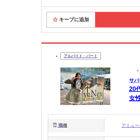
キープに追加
アルバイト・パート
サバ
2
女
職種
アミュ