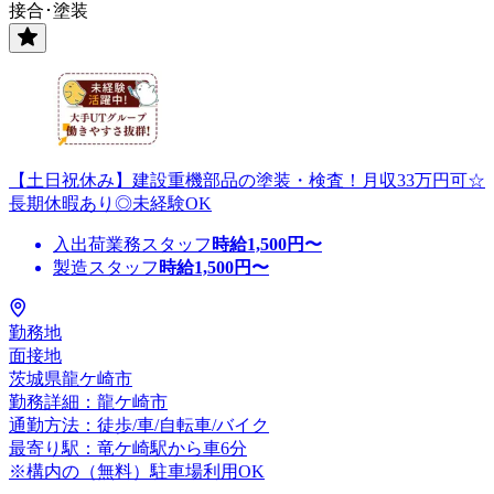
接合･塗装
【土日祝休み】建設重機部品の塗装・検査！月収33万円可☆
長期休暇あり◎未経験OK
入出荷業務スタッフ
時給
1,500
円〜
製造スタッフ
時給
1,500
円〜
勤務地
面接地
茨城県龍ケ崎市
勤務詳細：龍ケ崎市
通勤方法：徒歩/車/自転車/バイク
最寄り駅：竜ケ崎駅から車6分
※構内の（無料）駐車場利用OK