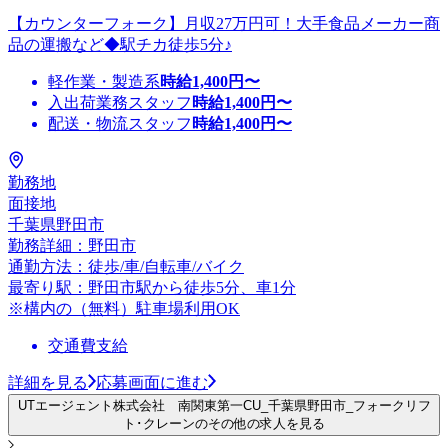
【カウンターフォーク】月収27万円可！大手食品メーカー商
品の運搬など◆駅チカ徒歩5分♪
軽作業・製造系
時給
1,400
円〜
入出荷業務スタッフ
時給
1,400
円〜
配送・物流スタッフ
時給
1,400
円〜
勤務地
面接地
千葉県野田市
勤務詳細：野田市
通勤方法：徒歩/車/自転車/バイク
最寄り駅：野田市駅から徒歩5分、車1分
※構内の（無料）駐車場利用OK
交通費支給
詳細を見る
応募画面に進む
UTエージェント株式会社 南関東第一CU_千葉県野田市_フォークリフ
ト･クレーンのその他の求人を見る