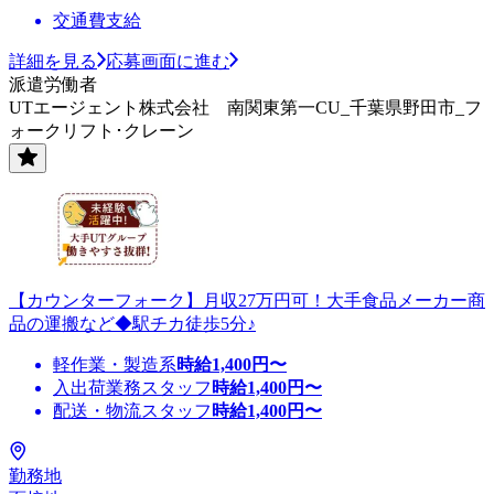
交通費支給
詳細を見る
応募画面に進む
派遣労働者
UTエージェント株式会社 南関東第一CU_千葉県野田市_フ
ォークリフト･クレーン
【カウンターフォーク】月収27万円可！大手食品メーカー商
品の運搬など◆駅チカ徒歩5分♪
軽作業・製造系
時給
1,400
円〜
入出荷業務スタッフ
時給
1,400
円〜
配送・物流スタッフ
時給
1,400
円〜
勤務地