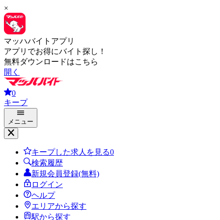
×
マッハバイトアプリ
アプリでお得にバイト探し！
無料ダウンロードはこちら
開く
0
キープ
メニュー
キープした求人を見る
0
検索履歴
新規会員登録(無料)
ログイン
ヘルプ
エリアから探す
駅から探す