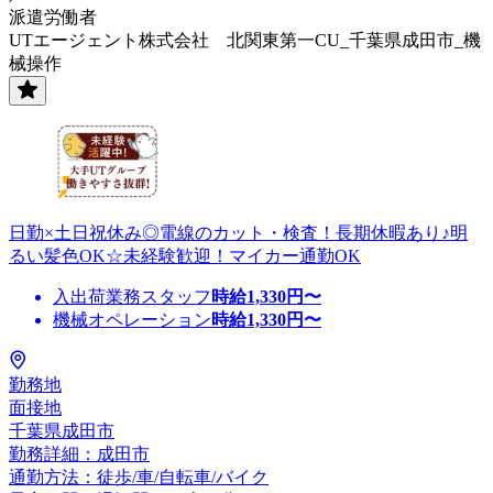
派遣労働者
UTエージェント株式会社 北関東第一CU_千葉県成田市_機
械操作
日勤×土日祝休み◎電線のカット・検査！長期休暇あり♪明
るい髪色OK☆未経験歓迎！マイカー通勤OK
入出荷業務スタッフ
時給
1,330
円〜
機械オペレーション
時給
1,330
円〜
勤務地
面接地
千葉県成田市
勤務詳細：成田市
通勤方法：徒歩/車/自転車/バイク