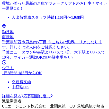
環境が整った最新の倉庫でフォークリフトのお仕事＊マイカ
ー通勤OK！
入出荷業務スタッフ
時給
1,550
円〜
1,938
円
勤務地
面接地
千葉県印西市鹿黒南5丁目 ※こちらは勤務エリアになりま
す。詳しくは求人内をご確認ください。
千葉ニュータウン中央駅よりバスで7分、木下駅よりバスで
10分、マイカー通勤OK(無料駐車場あり)
シフト
1日8時間 週5日からOK
交通費支給
未経験OK
詳細を見る
応募画面に進む
派遣労働者
UTエージェント株式会社 北関東第一CU_茨城県龍ケ崎市_