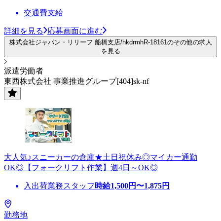
交通費支給
詳細を見る
応募画面に進む
株式会社ジャパン・リリーフ 船橋支店/hkdrmhR-18161のその他の求人
を見る
派遣労働者
東西株式会社 事業推進グループ[404]sk-nf
大人気♪スニーカーの倉庫★土日祝休み◎マイカー通勤
OK◎【フォークリフト作業】週4日～OK◎
入出荷業務スタッフ
時給
1,500
円〜
1,875
円
勤務地