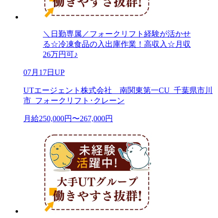
＼日勤専属／フォークリフト経験が活かせ
る☆冷凍食品の入出庫作業！高収入☆月収
26万円可♪
07月17日UP
UTエージェント株式会社 南関東第一CU_千葉県市川
市_フォークリフト･クレーン
月給250,000円〜267,000円