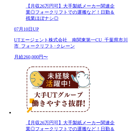
【月収26万円可】大手製紙メーカー関連企
業◎フォークリフトでの運搬など！日勤＆
残業ほぼナシ◎
07月10日UP
UTエージェント株式会社 南関東第一CU_千葉県市川
市_フォークリフト･クレーン
月給260,000円〜
【月収26万円可】大手製紙メーカー関連企
業◎フォークリフトでの運搬など！日勤＆