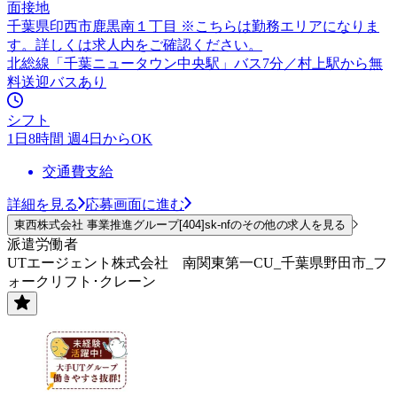
面接地
千葉県印西市鹿黒南１丁目 ※こちらは勤務エリアになりま
す。詳しくは求人内をご確認ください。
北総線「千葉ニュータウン中央駅」バス7分／村上駅から無
料送迎バスあり
シフト
1日8時間 週4日からOK
交通費支給
詳細を見る
応募画面に進む
東西株式会社 事業推進グループ[404]sk-nfのその他の求人を見る
派遣労働者
UTエージェント株式会社 南関東第一CU_千葉県野田市_フ
ォークリフト･クレーン