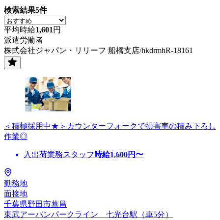
検索結果
5
件
平均時給
1,601
円
派遣労働者
株式会社ジャパン・リリーフ 船橋支店/hkdrmhR-18161
＜積極採用中★＞カウンターフォークで損害車の積み下ろし
作業◎
入出荷業務スタッフ
時給
1,600
円〜
勤務地
面接地
千葉県野田市蕃昌
東武アーバンパークライン 七光台駅（車5分）