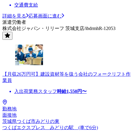
交通費支給
詳細を見る
応募画面に進む
派遣労働者
株式会社ジャパン・リリーフ 茨城支店/ibdrmhR-12053
【月収26万円可】建設資材等を扱う会社のフォークリフト作
業員
入出荷業務スタッフ
時給
1,550
円〜
勤務地
面接地
茨城県つくば市みどりの東
つくばエクスプレス みどりの駅 (車で6分)