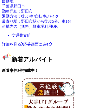
面接地
千葉県野田市
勤務詳細：野田市
通勤方法：徒歩/車/自転車/バイク
最寄り駅：野田市駅から徒歩5分、車1分
※構内の（無料）駐車場利用OK
交通費支給
詳細を見る
応募画面に進む
新着アルバイト
新着案件3件掲載中！