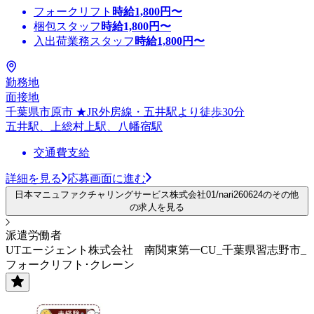
フォークリフト
時給
1,800
円〜
梱包スタッフ
時給
1,800
円〜
入出荷業務スタッフ
時給
1,800
円〜
勤務地
面接地
千葉県市原市 ★JR外房線・五井駅より徒歩30分
五井駅、上総村上駅、八幡宿駅
交通費支給
詳細を見る
応募画面に進む
日本マニュファクチャリングサービス株式会社01/nari260624のその他
の求人を見る
派遣労働者
UTエージェント株式会社 南関東第一CU_千葉県習志野市_
フォークリフト･クレーン