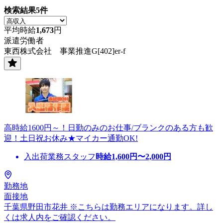
検索結果
5
件
平均時給
1,673
円
派遣労働者
東西株式会社 事業推進G[402]er-f
高時給1600円～！日勤のみのお仕事/ブランクのある方も歓
迎！土日祝お休み★マイカー通勤OK!
入出荷業務スタッフ
時給
1,600
円〜
2,000
円
勤務地
面接地
千葉県野田市花井 ※こちらは勤務エリアになります。詳し
くは求人内をご確認ください。