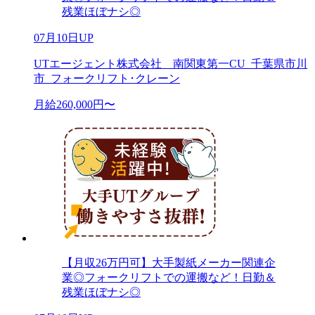
残業ほぼナシ◎
07月10日UP
UTエージェント株式会社 南関東第一CU_千葉県市川
市_フォークリフト･クレーン
月給260,000円〜
【月収26万円可】大手製紙メーカー関連企
業◎フォークリフトでの運搬など！日勤＆
残業ほぼナシ◎