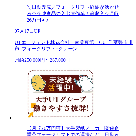
＼日勤専属／フォークリフト経験が活かせ
る☆冷凍食品の入出庫作業！高収入☆月収
26万円可♪
07月17日UP
UTエージェント株式会社 南関東第一CU_千葉県市川
市_フォークリフト･クレーン
月給250,000円〜267,000円
【月収26万円可】大手製紙メーカー関連企
業◎フォークリフトでの運搬など！日勤＆