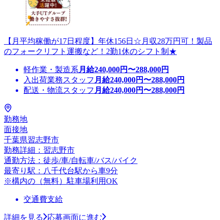
【月平均稼働が17日程度】年休156日☆月収28万円可！製品
のフォークリフト運搬など！2勤1休のシフト制★
軽作業・製造系
月給
240,000
円〜
288,000
円
入出荷業務スタッフ
月給
240,000
円〜
288,000
円
配送・物流スタッフ
月給
240,000
円〜
288,000
円
勤務地
面接地
千葉県習志野市
勤務詳細：習志野市
通勤方法：徒歩/車/自転車/バス/バイク
最寄り駅：八千代台駅から車9分
※構内の（無料）駐車場利用OK
交通費支給
詳細を見る
応募画面に進む