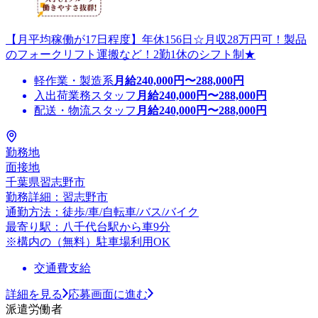
【月平均稼働が17日程度】年休156日☆月収28万円可！製品
のフォークリフト運搬など！2勤1休のシフト制★
軽作業・製造系
月給
240,000
円〜
288,000
円
入出荷業務スタッフ
月給
240,000
円〜
288,000
円
配送・物流スタッフ
月給
240,000
円〜
288,000
円
勤務地
面接地
千葉県習志野市
勤務詳細：習志野市
通勤方法：徒歩/車/自転車/バス/バイク
最寄り駅：八千代台駅から車9分
※構内の（無料）駐車場利用OK
交通費支給
詳細を見る
応募画面に進む
派遣労働者