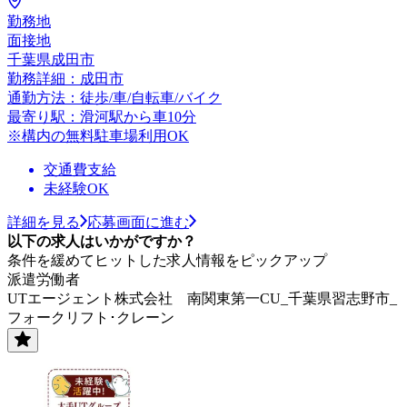
勤務地
面接地
千葉県成田市
勤務詳細：成田市
通勤方法：徒歩/車/自転車/バイク
最寄り駅：滑河駅から車10分
※構内の無料駐車場利用OK
交通費支給
未経験OK
詳細を見る
応募画面に進む
以下の求人はいかがですか？
条件を緩めてヒットした求人情報をピックアップ
派遣労働者
UTエージェント株式会社 南関東第一CU_千葉県習志野市_
フォークリフト･クレーン