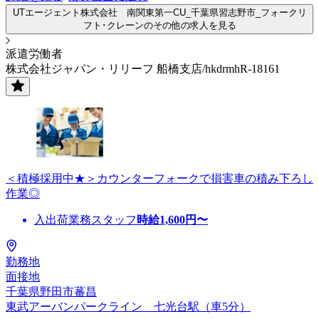
UTエージェント株式会社 南関東第一CU_千葉県習志野市_フォークリ
フト･クレーンのその他の求人を見る
派遣労働者
株式会社ジャパン・リリーフ 船橋支店/hkdrmhR-18161
＜積極採用中★＞カウンターフォークで損害車の積み下ろし
作業◎
入出荷業務スタッフ
時給
1,600
円〜
勤務地
面接地
千葉県野田市蕃昌
東武アーバンパークライン 七光台駅（車5分）