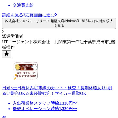
交通費支給
詳細を見る
応募画面に進む
株式会社ジャパン・リリーフ 船橋支店/hkdrmhR-18161のその他の求人
を見る
派遣労働者
UTエージェント株式会社 北関東第一CU_千葉県成田市_機
械操作
日勤×土日祝休み◎電線のカット・検査！長期休暇あり♪明
るい髪色OK☆未経験歓迎！マイカー通勤OK
入出荷業務スタッフ
時給
1,330
円〜
機械オペレーション
時給
1,330
円〜