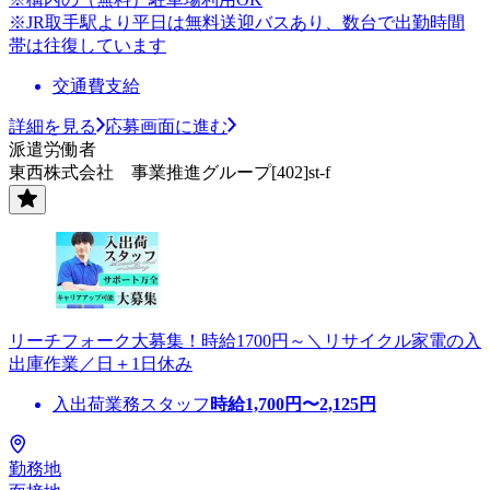
※JR取手駅より平日は無料送迎バスあり、数台で出勤時間
帯は往復しています
交通費支給
詳細を見る
応募画面に進む
派遣労働者
東西株式会社 事業推進グループ[402]st-f
リーチフォーク大募集！時給1700円～＼リサイクル家電の入
出庫作業／日＋1日休み
入出荷業務スタッフ
時給
1,700
円〜
2,125
円
勤務地