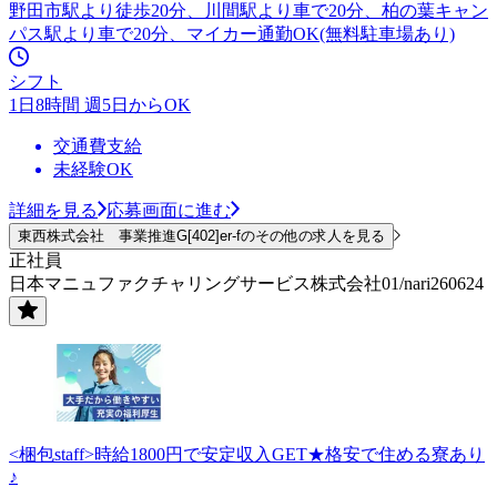
野田市駅より徒歩20分、川間駅より車で20分、柏の葉キャン
パス駅より車で20分、マイカー通勤OK(無料駐車場あり)
シフト
1日8時間 週5日からOK
交通費支給
未経験OK
詳細を見る
応募画面に進む
東西株式会社 事業推進G[402]er-fのその他の求人を見る
正社員
日本マニュファクチャリングサービス株式会社01/nari260624
<梱包staff>時給1800円で安定収入GET★格安で住める寮あり
♪