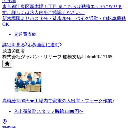
面接地
東京都江東区新木場１丁目 ※こちらは勤務エリアになりま
す。詳しくは求人内をご確認ください。
新木場駅よりバス10分・徒歩20分、バイク通勤・自転車通勤
OK
交通費支給
詳細を見る
応募画面に進む
派遣労働者
株式会社ジャパン・リリーフ 船橋支店/hkdrmhR-17165
高時給1800円★工場内で家電の入出庫・フォーク作業♪
入出荷業務スタッフ
時給
1,800
円〜