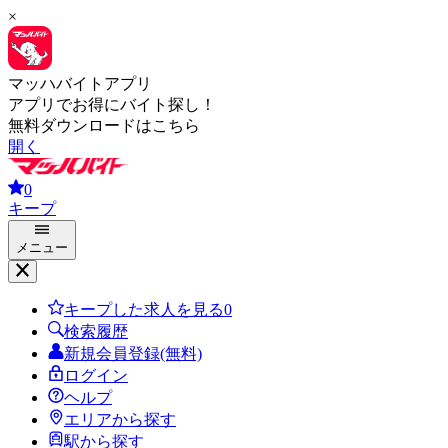
×
マッハバイトアプリ
アプリでお得にバイト探し！
無料ダウンロードはこちら
開く
0
キープ
メニュー
キープした求人を見る
0
検索履歴
新規会員登録(無料)
ログイン
ヘルプ
エリアから探す
駅から探す