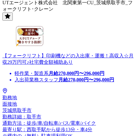
UTエージェント株式会社 北関東第一CU_茨城県取手市_フ
ォークリフト･クレーン
【フォークリフト】印刷機などの入出庫・運搬！高収入☆月
収29万円可♪社宅費全額補助あり
軽作業・製造系
月給
270,000
円〜
296,000
円
入出荷業務スタッフ
月給
270,000
円〜
296,000
円
勤務地
面接地
茨城県取手市
勤務詳細：取手市
通勤方法：徒歩/車/自転車/バス/電車/バイク
最寄り駅：西取手駅から徒歩13分・車4分
※構内の（無料）駐車場利用OK