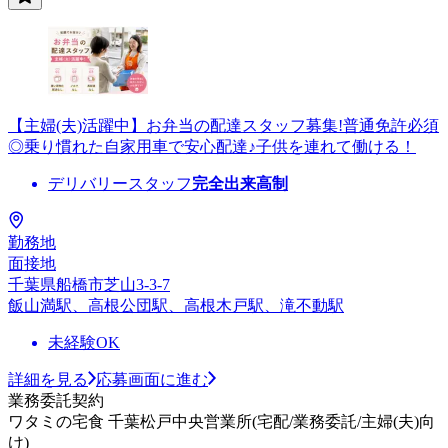
【主婦(夫)活躍中】お弁当の配達スタッフ募集!普通免許必須
◎乗り慣れた自家用車で安心配達♪子供を連れて働ける！
デリバリースタッフ
完全出来高制
勤務地
面接地
千葉県船橋市芝山3-3-7
飯山満駅、高根公団駅、高根木戸駅、滝不動駅
未経験OK
詳細を見る
応募画面に進む
業務委託契約
ワタミの宅食 千葉松戸中央営業所(宅配/業務委託/主婦(夫)向
け)