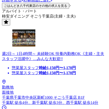
詳細を見る
応募画面に進む
ごはんどき八千代東店のその他の求人を見る
アルバイト・パート
柿安ダイニング そごう千葉店(主婦・主夫)
週2日～ 1日4時間～ 未経験OK 扶養内勤務OK《主婦・主夫
スタッフ活躍中》…みんな大歓迎!!
惣菜屋スタッフ
時給
1,150
円〜
1,170
円
惣菜屋スタッフ
時給
1,150
円〜
1,170
円
勤務地
面接地
千葉県千葉市中央区新町1000 そごう千葉店 B1F
千葉駅 徒歩4分、新千葉駅 徒歩3分、西千葉駅 徒歩14分