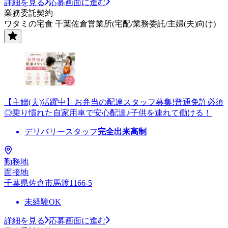
詳細を見る
応募画面に進む
業務委託契約
ワタミの宅食 千葉佐倉営業所(宅配/業務委託/主婦(夫)向け)
【主婦(夫)活躍中】お弁当の配達スタッフ募集!普通免許必須
◎乗り慣れた自家用車で安心配達♪子供を連れて働ける！
デリバリースタッフ
完全出来高制
勤務地
面接地
千葉県佐倉市馬渡1166-5
未経験OK
詳細を見る
応募画面に進む