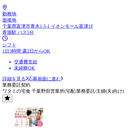
勤務地
面接地
千葉県富津市青木1-5-1 イオンモール富津1F
青堀駅 バス5分
シフト
1日3時間 週2日からOK
交通費支給
未経験OK
詳細を見る
応募画面に進む
業務委託契約
ワタミの宅食 千葉野田営業所(宅配/業務委託/主婦(夫)向け)