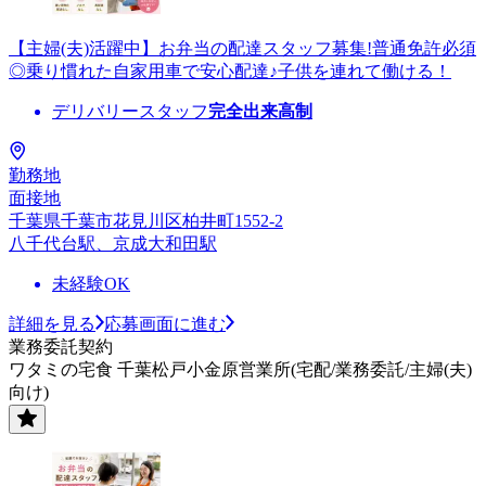
【主婦(夫)活躍中】お弁当の配達スタッフ募集!普通免許必須
◎乗り慣れた自家用車で安心配達♪子供を連れて働ける！
デリバリースタッフ
完全出来高制
勤務地
面接地
千葉県千葉市花見川区柏井町1552-2
八千代台駅、京成大和田駅
未経験OK
詳細を見る
応募画面に進む
業務委託契約
ワタミの宅食 千葉松戸小金原営業所(宅配/業務委託/主婦(夫)
向け)