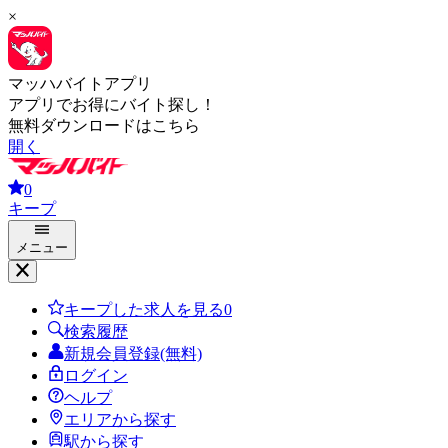
×
マッハバイトアプリ
アプリでお得にバイト探し！
無料ダウンロードはこちら
開く
0
キープ
メニュー
キープした求人を見る
0
検索履歴
新規会員登録(無料)
ログイン
ヘルプ
エリアから探す
駅から探す