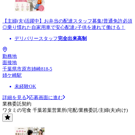
【主婦(夫)活躍中】お弁当の配達スタッフ募集!普通免許必須
◎乗り慣れた自家用車で安心配達♪子供を連れて働ける！
デリバリースタッフ
完全出来高制
勤務地
面接地
千葉県市原市姉崎818-5
姉ケ崎駅
未経験OK
詳細を見る
応募画面に進む
業務委託契約
ワタミの宅食 千葉若葉営業所(宅配/業務委託/主婦(夫)向け)