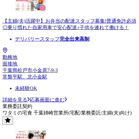
【主婦(夫)活躍中】お弁当の配達スタッフ募集!普通免許必須
◎乗り慣れた自家用車で安心配達♪子供を連れて働ける！
デリバリースタッフ
完全出来高制
勤務地
面接地
千葉県松戸市小金原7-9-3
常盤平駅、北小金駅
未経験OK
詳細を見る
応募画面に進む
業務委託契約
ワタミの宅食 千葉姉崎営業所(宅配/業務委託/主婦(夫)向け)