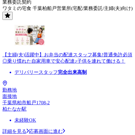
業務委託契約
ワタミの宅食 千葉柏船戸営業所(宅配/業務委託/主婦(夫)向け)
【主婦(夫)活躍中】お弁当の配達スタッフ募集!普通免許必須
◎乗り慣れた自家用車で安心配達♪子供を連れて働ける！
デリバリースタッフ
完全出来高制
勤務地
面接地
千葉県柏市船戸1708-2
柏たなか駅
未経験OK
詳細を見る
応募画面に進む