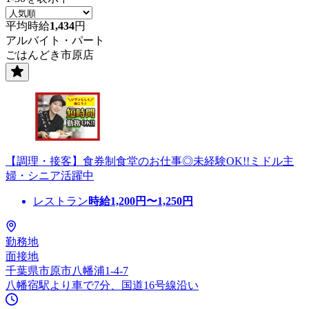
平均時給
1,434
円
アルバイト・パート
ごはんどき市原店
【調理・接客】食券制食堂のお仕事◎未経験OK!!ミドル主
婦・シニア活躍中
レストラン
時給
1,200
円〜
1,250
円
勤務地
面接地
千葉県市原市八幡浦1-4-7
八幡宿駅より車で7分、国道16号線沿い