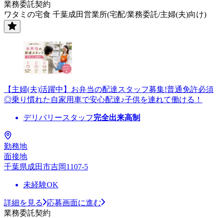
業務委託契約
ワタミの宅食 千葉成田営業所(宅配/業務委託/主婦(夫)向け)
【主婦(夫)活躍中】お弁当の配達スタッフ募集!普通免許必須
◎乗り慣れた自家用車で安心配達♪子供を連れて働ける！
デリバリースタッフ
完全出来高制
勤務地
面接地
千葉県成田市吉岡1107-5
未経験OK
詳細を見る
応募画面に進む
業務委託契約