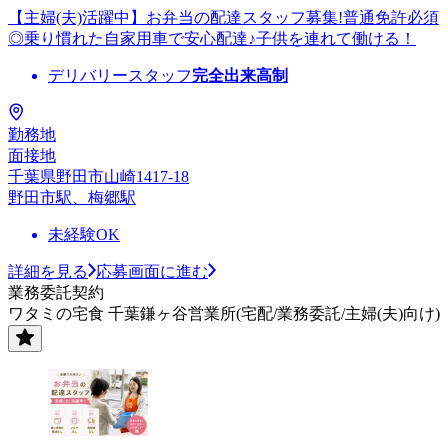
【主婦(夫)活躍中】お弁当の配達スタッフ募集!普通免許必須
◎乗り慣れた自家用車で安心配達♪子供を連れて働ける！
デリバリースタッフ
完全出来高制
勤務地
面接地
千葉県野田市山崎1417-18
野田市駅、梅郷駅
未経験OK
詳細を見る
応募画面に進む
業務委託契約
ワタミの宅食 千葉鎌ヶ谷営業所(宅配/業務委託/主婦(夫)向け)