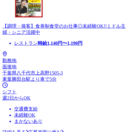
【調理・接客】食券制食堂のお仕事◎未経験OK!!ミドル主
婦・シニア活躍中
レストラン
時給
1,140
円〜
1,190
円
勤務地
面接地
千葉県八千代市上高野1505-3
東葉勝田台駅より車で5分
シフト
週2日からOK
交通費支給
未経験OK
まかないあり