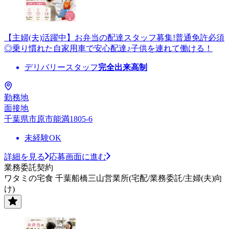
【主婦(夫)活躍中】お弁当の配達スタッフ募集!普通免許必須
◎乗り慣れた自家用車で安心配達♪子供を連れて働ける！
デリバリースタッフ
完全出来高制
勤務地
面接地
千葉県市原市能満1805-6
未経験OK
詳細を見る
応募画面に進む
業務委託契約
ワタミの宅食 千葉船橋三山営業所(宅配/業務委託/主婦(夫)向
け)