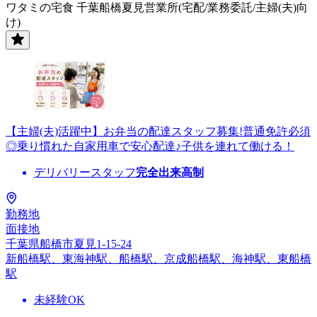
ワタミの宅食 千葉船橋夏見営業所(宅配/業務委託/主婦(夫)向
け)
【主婦(夫)活躍中】お弁当の配達スタッフ募集!普通免許必須
◎乗り慣れた自家用車で安心配達♪子供を連れて働ける！
デリバリースタッフ
完全出来高制
勤務地
面接地
千葉県船橋市夏見1-15-24
新船橋駅、東海神駅、船橋駅、京成船橋駅、海神駅、東船橋
駅
未経験OK