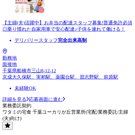
【主婦(夫)活躍中】お弁当の配達スタッフ募集!普通免許必須
◎乗り慣れた自家用車で安心配達♪子供を連れて働ける！
デリバリースタッフ
完全出来高制
勤務地
面接地
千葉県船橋市三山8-12-12
京成大久保駅、実籾駅、薬園台駅、習志野駅、前原駅
未経験OK
詳細を見る
応募画面に進む
業務委託契約
ワタミの宅食 千葉ユーカリが丘営業所(宅配/業務委託/主婦
(夫)向け)