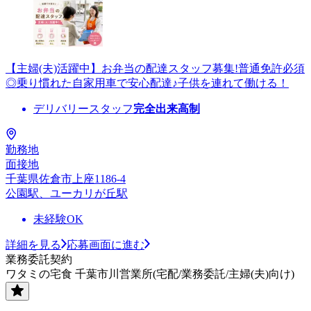
【主婦(夫)活躍中】お弁当の配達スタッフ募集!普通免許必須
◎乗り慣れた自家用車で安心配達♪子供を連れて働ける！
デリバリースタッフ
完全出来高制
勤務地
面接地
千葉県佐倉市上座1186-4
公園駅、ユーカリが丘駅
未経験OK
詳細を見る
応募画面に進む
業務委託契約
ワタミの宅食 千葉市川営業所(宅配/業務委託/主婦(夫)向け)