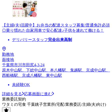
【主婦(夫)活躍中】お弁当の配達スタッフ募集!普通免許必須
◎乗り慣れた自家用車で安心配達♪子供を連れて働ける！
デリバリースタッフ
完全出来高制
勤務地
面接地
千葉県市川市田尻4-3-24
原木中山駅、下総中山駅、本八幡駅、鬼越駅、京成中山駅、
西船橋駅、京成八幡駅、東中山駅
未経験OK
詳細を見る
応募画面に進む
業務委託契約
ワタミの宅食 千葉銚子営業所(宅配/業務委託/主婦(夫)向け)