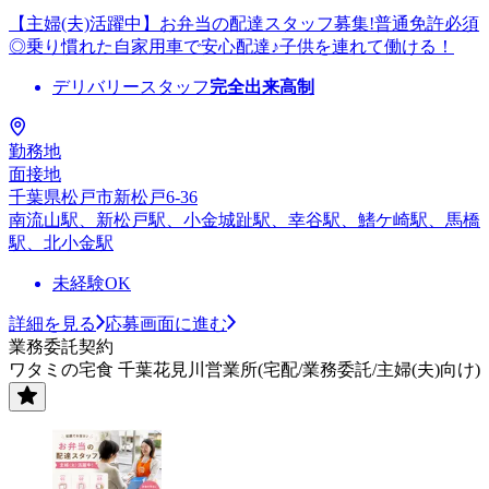
【主婦(夫)活躍中】お弁当の配達スタッフ募集!普通免許必須
◎乗り慣れた自家用車で安心配達♪子供を連れて働ける！
デリバリースタッフ
完全出来高制
勤務地
面接地
千葉県松戸市新松戸6-36
南流山駅、新松戸駅、小金城趾駅、幸谷駅、鰭ケ崎駅、馬橋
駅、北小金駅
未経験OK
詳細を見る
応募画面に進む
業務委託契約
ワタミの宅食 千葉花見川営業所(宅配/業務委託/主婦(夫)向け)