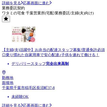
詳細を見る
応募画面に進む
業務委託契約
ワタミの宅食 千葉営業所(宅配/業務委託/主婦(夫)向け)
【主婦(夫)活躍中】お弁当の配達スタッフ募集!普通免許必須
◎乗り慣れた自家用車で安心配達♪子供を連れて働ける！
デリバリースタッフ
完全出来高制
勤務地
面接地
千葉県千葉市稲毛区長沼町37-8
未経験OK
詳細を見る
応募画面に進む