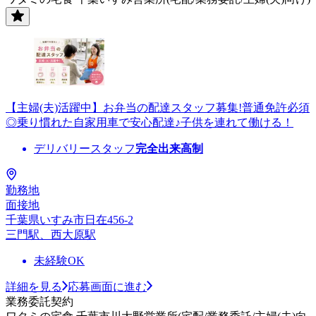
【主婦(夫)活躍中】お弁当の配達スタッフ募集!普通免許必須
◎乗り慣れた自家用車で安心配達♪子供を連れて働ける！
デリバリースタッフ
完全出来高制
勤務地
面接地
千葉県いすみ市日在456-2
三門駅、西大原駅
未経験OK
詳細を見る
応募画面に進む
業務委託契約