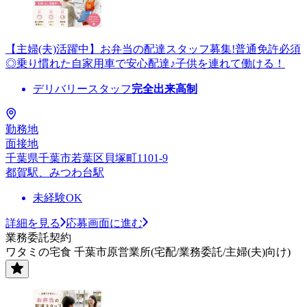
【主婦(夫)活躍中】お弁当の配達スタッフ募集!普通免許必須
◎乗り慣れた自家用車で安心配達♪子供を連れて働ける！
デリバリースタッフ
完全出来高制
勤務地
面接地
千葉県千葉市若葉区貝塚町1101-9
都賀駅、みつわ台駅
未経験OK
詳細を見る
応募画面に進む
業務委託契約
ワタミの宅食 千葉市原営業所(宅配/業務委託/主婦(夫)向け)