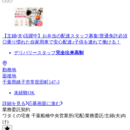
【主婦(夫)活躍中】お弁当の配達スタッフ募集!普通免許必須
◎乗り慣れた自家用車で安心配達♪子供を連れて働ける！
デリバリースタッフ
完全出来高制
勤務地
面接地
千葉県銚子市常世田町147-3
未経験OK
詳細を見る
応募画面に進む
業務委託契約
ワタミの宅食 千葉船橋中央営業所(宅配/業務委託/主婦(夫)向
け)