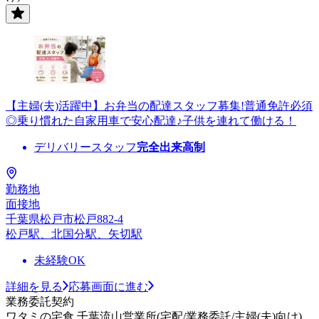
【主婦(夫)活躍中】お弁当の配達スタッフ募集!普通免許必須
◎乗り慣れた自家用車で安心配達♪子供を連れて働ける！
デリバリースタッフ
完全出来高制
勤務地
面接地
千葉県松戸市松戸882-4
松戸駅、北国分駅、矢切駅
未経験OK
詳細を見る
応募画面に進む
業務委託契約
ワタミの宅食 千葉流山営業所(宅配/業務委託/主婦(夫)向け)