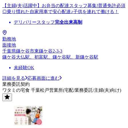
【主婦(夫)活躍中】お弁当の配達スタッフ募集!普通免許必須
◎乗り慣れた自家用車で安心配達♪子供を連れて働ける！
デリバリースタッフ
完全出来高制
勤務地
面接地
千葉県鎌ケ谷市東鎌ケ谷2-3-3
鎌ケ谷大仏駅、初富駅、鎌ケ谷駅、新鎌ケ谷駅
未経験OK
詳細を見る
応募画面に進む
業務委託契約
ワタミの宅食 千葉松戸営業所(宅配/業務委託/主婦(夫)向け)