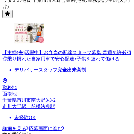
ワタミの宅食 千葉市川大野営業所(宅配/業務委託/主婦(夫)向
け)
【主婦(夫)活躍中】お弁当の配達スタッフ募集!普通免許必須
◎乗り慣れた自家用車で安心配達♪子供を連れて働ける！
デリバリースタッフ
完全出来高制
勤務地
面接地
千葉県市川市南大野3-3-2
市川大野駅、船橋法典駅
未経験OK
詳細を見る
応募画面に進む