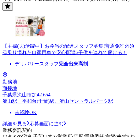
【主婦(夫)活躍中】お弁当の配達スタッフ募集!普通免許必須
◎乗り慣れた自家用車で安心配達♪子供を連れて働ける！
デリバリースタッフ
完全出来高制
勤務地
面接地
千葉県流山市加4-1654
流山駅、平和台(千葉)駅、流山セントラルパーク駅
未経験OK
詳細を見る
応募画面に進む
業務委託契約
ワタミの宅食 千葉いすみ営業所(宅配/業務委託/主婦(夫)向け)