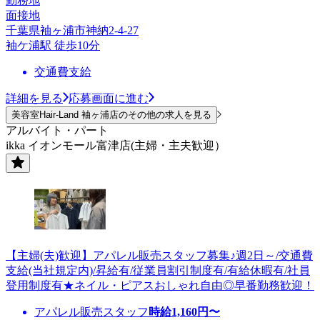
勤務地
面接地
千葉県袖ヶ浦市神納2-4-27
袖ケ浦駅 徒歩10分
交通費支給
詳細を見る
応募画面に進む
美容室Hair-Land 袖ヶ浦店のその他の求人を見る
アルバイト・パート
ikka イオンモール富津店(主婦・主夫歓迎）
【主婦(夫)歓迎】アパレル販売スタッフ募集♪週2日～/交通費
支給(当社規定内)/昇給有/従業員割引制度有/有給休暇有/社員
登用制度有★ネイル・ピアスおしゃれ自由◎早番勤務歓迎！
アパレル販売スタッフ
時給
1,160
円〜