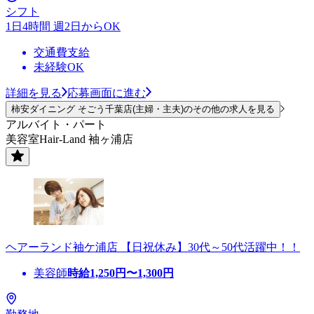
シフト
1日4時間 週2日からOK
交通費支給
未経験OK
詳細を見る
応募画面に進む
柿安ダイニング そごう千葉店(主婦・主夫)のその他の求人を見る
アルバイト・パート
美容室Hair-Land 袖ヶ浦店
ヘアーランド袖ケ浦店 【日祝休み】30代～50代活躍中！！
美容師
時給
1,250
円〜
1,300
円