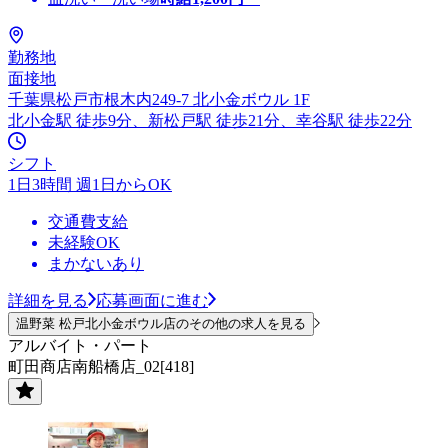
勤務地
面接地
千葉県松戸市根木内249-7 北小金ボウル 1F
北小金駅 徒歩9分、新松戸駅 徒歩21分、幸谷駅 徒歩22分
シフト
1日3時間 週1日からOK
交通費支給
未経験OK
まかないあり
詳細を見る
応募画面に進む
温野菜 松戸北小金ボウル店のその他の求人を見る
アルバイト・パート
町田商店南船橋店_02[418]