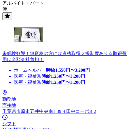
アルバイト・パート
侍
未経験歓迎！無資格の方には資格取得支援制度あり☆取得費
用は全額会社負担！
ホームヘルパー
時給
1,550
円〜
3,200
円
医療・福祉系
時給
1,250
円〜
3,200
円
医療・福祉系
時給
1,250
円〜
3,200
円
勤務地
面接地
千葉県市原市五井中央南1-39-4 田中コーポB-2
シフト