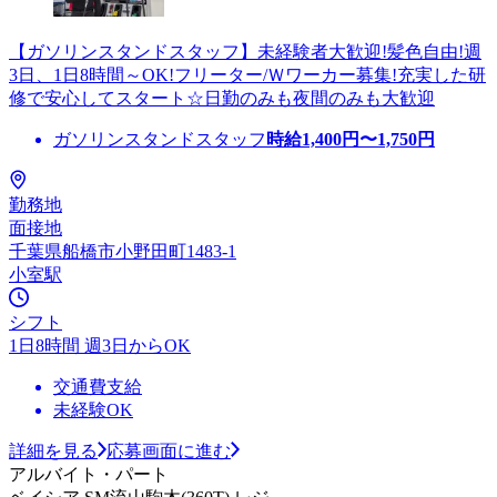
【ガソリンスタンドスタッフ】未経験者大歓迎!髪色自由!週
3日、1日8時間～OK!フリーター/Ｗワーカー募集!充実した研
修で安心してスタート☆日勤のみも夜間のみも大歓迎
ガソリンスタンドスタッフ
時給
1,400
円〜
1,750
円
勤務地
面接地
千葉県船橋市小野田町1483-1
小室駅
シフト
1日8時間 週3日からOK
交通費支給
未経験OK
詳細を見る
応募画面に進む
アルバイト・パート