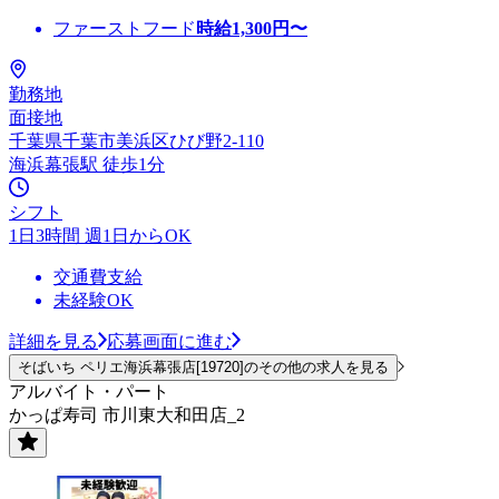
ファーストフード
時給
1,300
円〜
勤務地
面接地
千葉県千葉市美浜区ひび野2-110
海浜幕張駅 徒歩1分
シフト
1日3時間 週1日からOK
交通費支給
未経験OK
詳細を見る
応募画面に進む
そばいち ペリエ海浜幕張店[19720]のその他の求人を見る
アルバイト・パート
かっぱ寿司 市川東大和田店_2