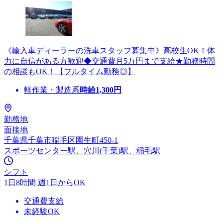
《輸入車ディーラーの洗車スタッフ募集中》高校生OK！体
力に自信がある方歓迎◆交通費月5万円まで支給★勤務時間
の相談もOK！【フルタイム勤務◎】
軽作業・製造系
時給
1,300
円
勤務地
面接地
千葉県千葉市稲毛区園生町450-1
スポーツセンター駅、穴川(千葉)駅、稲毛駅
シフト
1日8時間 週1日からOK
交通費支給
未経験OK