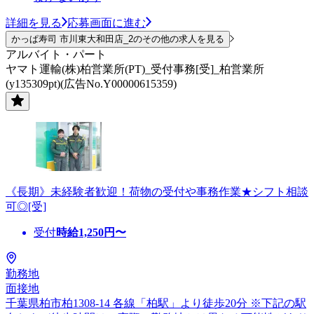
詳細を見る
応募画面に進む
かっぱ寿司 市川東大和田店_2のその他の求人を見る
アルバイト・パート
ヤマト運輸(株)柏営業所(PT)_受付事務[受]_柏営業所
(y135309pt)(広告No.Y00000615359)
《長期》未経験者歓迎！荷物の受付や事務作業★シフト相談
可◎[受]
受付
時給
1,250
円〜
勤務地
面接地
千葉県柏市柏1308-14 各線「柏駅」より徒歩20分 ※下記の駅