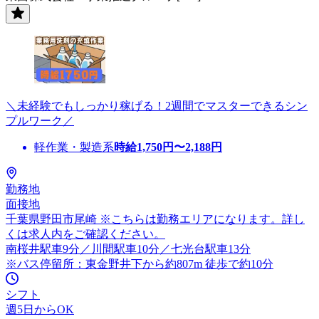
＼未経験でもしっかり稼げる！2週間でマスターできるシン
プルワーク／
軽作業・製造系
時給
1,750
円〜
2,188
円
勤務地
面接地
千葉県野田市尾崎 ※こちらは勤務エリアになります。詳し
くは求人内をご確認ください。
南桜井駅車9分／川間駅車10分／七光台駅車13分
※バス停留所：東金野井下から約807m 徒歩で約10分
シフト
週5日からOK