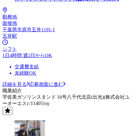
勤務地
面接地
千葉県市原市五井1191-1
五井駅
シフト
1日4時間 週2日からOK
交通費支給
未経験OK
詳細を見る
応募画面に進む
職業紹介
宇佐美ガソリンスタンド 16号八千代北店(出光)(株式会社ユ
ーオーエス) /114051sy