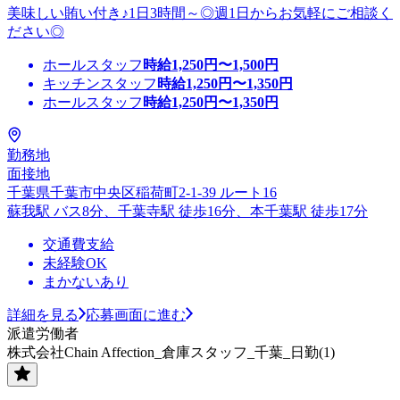
美味しい賄い付き♪1日3時間～◎週1日からお気軽にご相談く
ださい◎
ホールスタッフ
時給
1,250
円〜
1,500
円
キッチンスタッフ
時給
1,250
円〜
1,350
円
ホールスタッフ
時給
1,250
円〜
1,350
円
勤務地
面接地
千葉県千葉市中央区稲荷町2-1-39 ルート16
蘇我駅 バス8分、千葉寺駅 徒歩16分、本千葉駅 徒歩17分
交通費支給
未経験OK
まかないあり
詳細を見る
応募画面に進む
派遣労働者
株式会社Chain Affection_倉庫スタッフ_千葉_日勤(1)