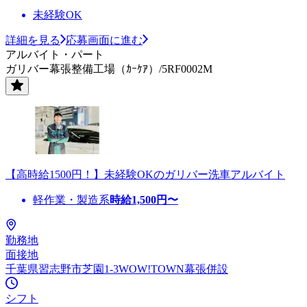
未経験OK
詳細を見る
応募画面に進む
アルバイト・パート
ガリバー幕張整備工場（ｶｰｹｱ）/5RF0002M
【高時給1500円！】未経験OKのガリバー洗車アルバイト
軽作業・製造系
時給
1,500
円〜
勤務地
面接地
千葉県習志野市芝園1-3WOW!TOWN幕張併設
シフト