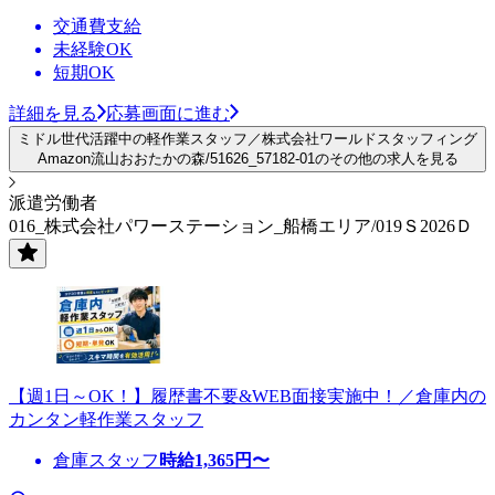
交通費支給
未経験OK
短期OK
詳細を見る
応募画面に進む
ミドル世代活躍中の軽作業スタッフ／株式会社ワールドスタッフィング
Amazon流山おおたかの森/51626_57182-01のその他の求人を見る
派遣労働者
016_株式会社パワーステーション_船橋エリア/019Ｓ2026Ｄ
【週1日～OK！】履歴書不要&WEB面接実施中！／倉庫内の
カンタン軽作業スタッフ
倉庫スタッフ
時給
1,365
円〜