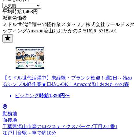
平均時給
1,463
円
派遣労働者
ミドル世代活躍中の軽作業スタッフ／株式会社ワールドスタ
ッフィングAmazon流山おおたかの森/51626_57182-01
【ミドル世代活躍中】未経験・ブランク歓迎！週2日～始め
るシンプル軽作業★日払いOK｜Amazon流山おおたかの森
ピッキング
時給
1,350
円〜
勤務地
面接地
千葉県流山市森のロジスティクスパーク2丁目221番1
江戸川台駅～車で約10分