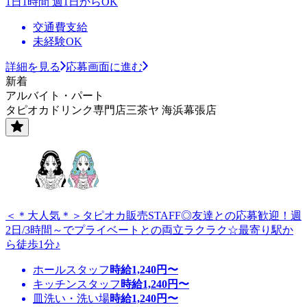
1日1時間 週1日からOK
交通費支給
未経験OK
詳細を見る
応募画面に進む
新着
アルバイト・パート
タピオカドリンク専門店三茶ヤ 海浜幕張店
＜＊大人気＊＞タピオカ販売STAFF◎友達との応募歓迎！週
2日/3時間～でプライベートとの両立ラクラク☆最寄り駅か
ら徒歩1分♪
ホールスタッフ
時給
1,240
円〜
キッチンスタッフ
時給
1,240
円〜
皿洗い・洗い場
時給
1,240
円〜