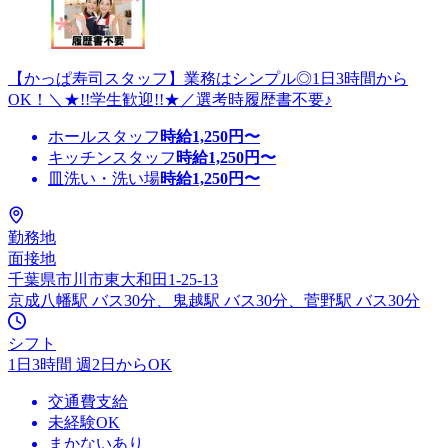
【かっぱ寿司スタッフ】業務はシンプル◎1日3時間から
OK！＼★!!学生歓迎!!★／選考時履歴書不要♪
ホールスタッフ
時給
1,250
円〜
キッチンスタッフ
時給
1,250
円〜
皿洗い・洗い場
時給
1,250
円〜
勤務地
面接地
千葉県市川市東大和田1-25-13
京成八幡駅 バス30分、鬼越駅 バス30分、菅野駅 バス30分
シフト
1日3時間 週2日からOK
交通費支給
未経験OK
まかないあり