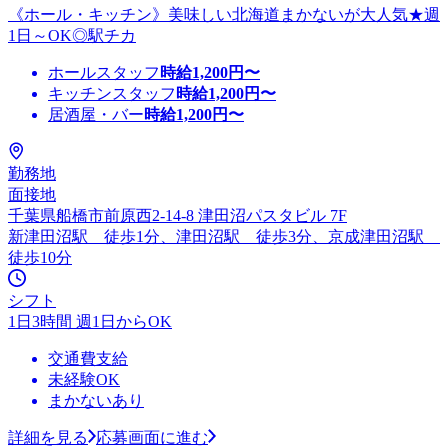
《ホール・キッチン》美味しい北海道まかないが大人気★週
1日～OK◎駅チカ
ホールスタッフ
時給
1,200
円〜
キッチンスタッフ
時給
1,200
円〜
居酒屋・バー
時給
1,200
円〜
勤務地
面接地
千葉県船橋市前原西2-14-8 津田沼パスタビル 7F
新津田沼駅 徒歩1分、津田沼駅 徒歩3分、京成津田沼駅
徒歩10分
シフト
1日3時間 週1日からOK
交通費支給
未経験OK
まかないあり
詳細を見る
応募画面に進む