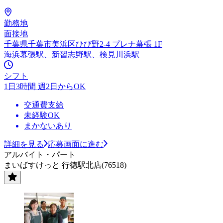
勤務地
面接地
千葉県千葉市美浜区ひび野2-4 プレナ幕張 1F
海浜幕張駅、新習志野駅、検見川浜駅
シフト
1日3時間 週2日からOK
交通費支給
未経験OK
まかないあり
詳細を見る
応募画面に進む
アルバイト・パート
まいばすけっと 行徳駅北店(76518)