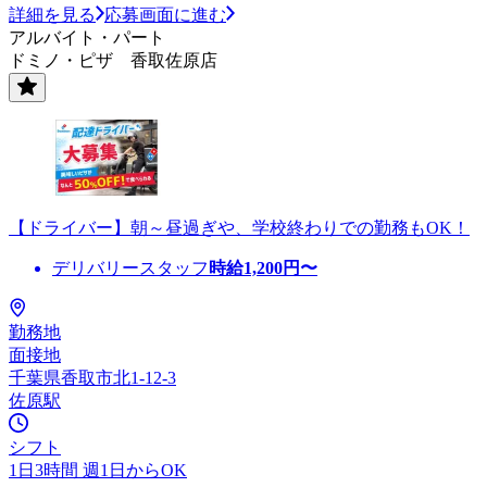
詳細を見る
応募画面に進む
アルバイト・パート
ドミノ・ピザ 香取佐原店
【ドライバー】朝～昼過ぎや、学校終わりでの勤務もOK！
デリバリースタッフ
時給
1,200
円〜
勤務地
面接地
千葉県香取市北1-12-3
佐原駅
シフト
1日3時間 週1日からOK