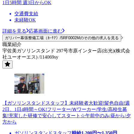
1日5時間 週3日からOK
交通費支給
未経験OK
詳細を見る
応募画面に進む
ガリバー幕張整備工場（ｶｰｹｱ）/5RF0002Mのその他の求人を見る
職業紹介
宇佐美ガソリンスタンド 297号市原インター店(出光)(株式会
社ユーオーエス) /114069sy
【ガソリンスタンドスタッフ】未経験者大歓迎!髪色自由!週
2日、1日4時間～OK!フリーター/Ｗワーカー/学生/高校生募
集!充実した研修で安心してスタート☆午前中のみ/昼から/夕
方から
ガソリンスタンドスタッフ
時給
1,200
円〜
1,350
円