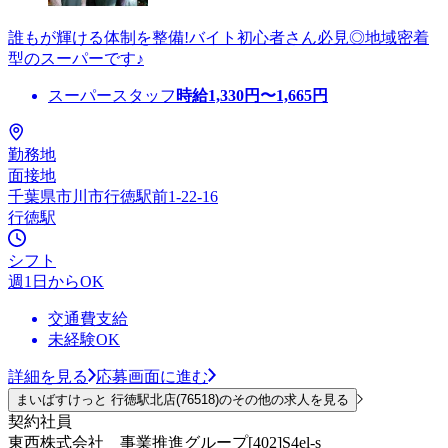
誰もが輝ける体制を整備!バイト初心者さん必見◎地域密着
型のスーパーです♪
スーパースタッフ
時給
1,330
円〜
1,665
円
勤務地
面接地
千葉県市川市行徳駅前1-22-16
行徳駅
シフト
週1日からOK
交通費支給
未経験OK
詳細を見る
応募画面に進む
まいばすけっと 行徳駅北店(76518)のその他の求人を見る
契約社員
東西株式会社 事業推進グループ[402]S4el-s