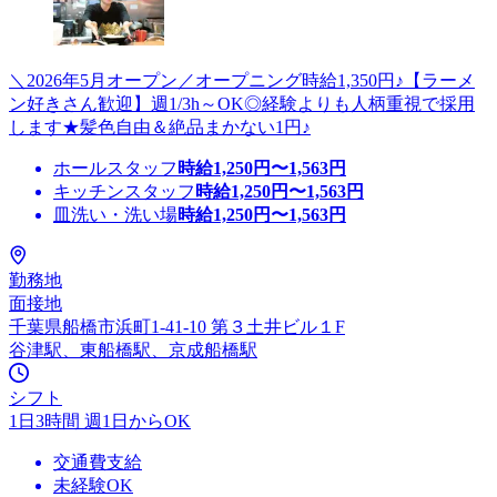
＼2026年5月オープン／オープニング時給1,350円♪【ラーメ
ン好きさん歓迎】週1/3h～OK◎経験よりも人柄重視で採用
します★髪色自由＆絶品まかない1円♪
ホールスタッフ
時給
1,250
円〜
1,563
円
キッチンスタッフ
時給
1,250
円〜
1,563
円
皿洗い・洗い場
時給
1,250
円〜
1,563
円
勤務地
面接地
千葉県船橋市浜町1-41-10 第３土井ビル１F
谷津駅、東船橋駅、京成船橋駅
シフト
1日3時間 週1日からOK
交通費支給
未経験OK