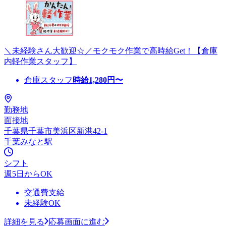
＼未経験さん大歓迎☆／モクモク作業で高時給Get！【倉庫
内軽作業スタッフ】
倉庫スタッフ
時給
1,280
円〜
勤務地
面接地
千葉県千葉市美浜区新港42-1
千葉みなと駅
シフト
週5日からOK
交通費支給
未経験OK
詳細を見る
応募画面に進む