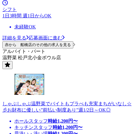
シフト
1日3時間 週1日からOK
未経験OK
詳細を見る
応募画面に進む
赤から 船橋店のその他の求人を見る
アルバイト・パート
温野菜 松戸北小金ボウル店
しゃぶしゃぶ温野菜でバイトもプラべも充実まちがいなし☆
彡お財布に優しい”前払い制度あり”週1/2日～OK◎
ホールスタッフ
時給
1,200
円〜
キッチンスタッフ
時給
1,200
円〜
皿洗い・洗い場
時給
1,200
円〜