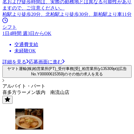
名および徒歩時間は、実際の勤務地とは異なる可能性があり
ますので、ご注意ください。
柏駅より徒歩20分、北柏駅より徒歩30分、新柏駅より車11分
シフト
1日4時間 週3日からOK
交通費支給
未経験OK
詳細を見る
応募画面に進む
ヤマト運輸(株)柏営業所(PT)_受付事務[受]_柏営業所(y135309pt)(広告
No.Y00000615359)のその他の求人を見る
アルバイト・パート
喜多方ラーメン坂内 南流山店