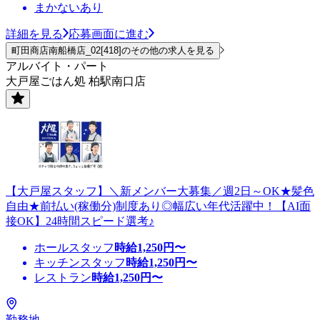
まかないあり
詳細を見る
応募画面に進む
町田商店南船橋店_02[418]のその他の求人を見る
アルバイト・パート
大戸屋ごはん処 柏駅南口店
【大戸屋スタッフ】＼新メンバー大募集／週2日～OK★髪色
自由★前払い(稼働分)制度あり◎幅広い年代活躍中！【AI面
接OK】24時間スピード選考♪
ホールスタッフ
時給
1,250
円〜
キッチンスタッフ
時給
1,250
円〜
レストラン
時給
1,250
円〜
勤務地