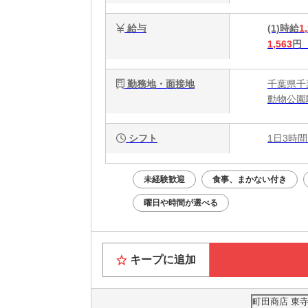
給与
(1)時給
1
1,563
円
勤務地・面接地
千葉県千
動物公園
シフト
1日3時間
未経験歓迎
食事、まかない付き
曜日や時間が選べる
キープに追加
町田商店 東寺