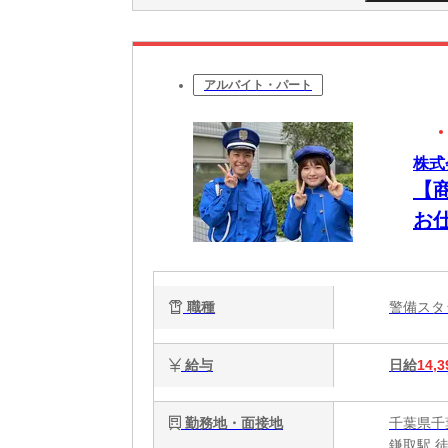
アルバイト・パート
株式
【
お
GE
職種
警備ス
給与
日給
14,3
勤務地・面接地
千葉県千
鎌取駅 徒