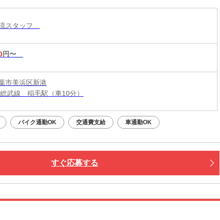
物流スタッフ
0
円〜
葉市美浜区新港
・総武線 稲毛駅（車10分）
バイク通勤OK
交通費支給
車通勤OK
すぐ応募する