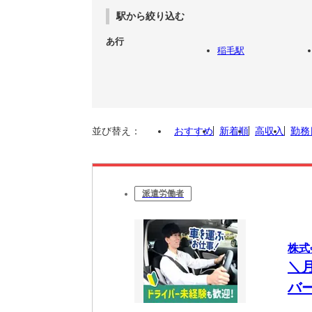
駅から絞り込む
あ行
稲毛駅
並び替え：
おすすめ
新着順
高収入
勤務
派遣労働者
株式
＼
バ