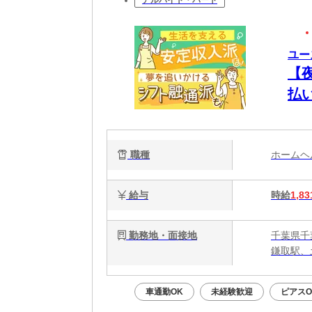
アルバイト・パート
ユー
【
払
将
職種
ホーム
給与
時給
1,83
勤務地・面接地
千葉県千
鎌取駅、
車通勤OK
未経験歓迎
ピアスO