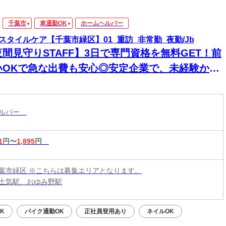
千葉市
車通勤OK
ホームヘルパー
スタイルケア【千葉市緑区】01_重訪_非常勤_夜勤/Jb
夜間見守りSTAFF】3日で専門資格を無料GET！前
いOKで急な出費も安心◎安定企業で、未経験から
来役立つスキルと高収入をその手に！
ヘルパー
1
円〜
1,895
円
葉市緑区 ※こちらは募集エリアとなります。
土気駅、おゆみ野駅
K
バイク通勤OK
正社員登用あり
ネイルOK