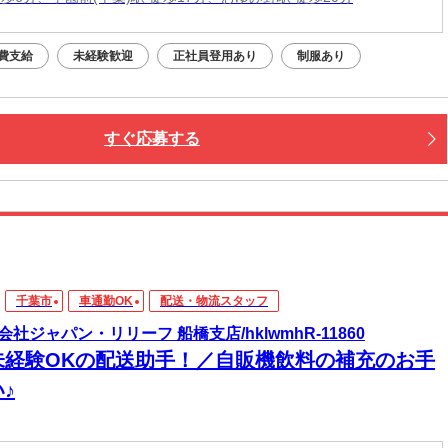
費支給
未経験歓迎
正社員登用あり
制服あり
すぐ応募する
千葉市
車通勤OK
配送・物流スタッフ
会社ジャパン・リリーフ 船橋支店/hklwmhR-11860
未経験OKの配送助手！／自販機飲料の補充のお手
♪