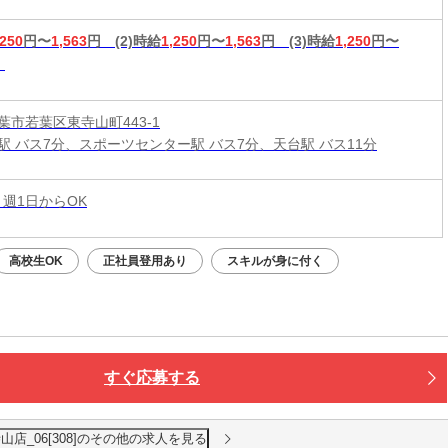
,250
円〜
1,563
円
(2)時給
1,250
円〜
1,563
円
(3)時給
1,250
円〜
葉市若葉区東寺山町443-1
駅 バス7分、スポーツセンター駅 バス7分、天台駅 バス11分
 週1日からOK
高校生OK
正社員登用あり
スキルが身に付く
すぐ応募する
山店_06[308]のその他の求人を見る