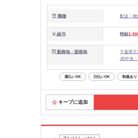
職種
配送・
給与
時給
1,40
勤務地・面接地
千葉県千
JR中央
週払いOK
日払いOK
制服あり
キープに追加