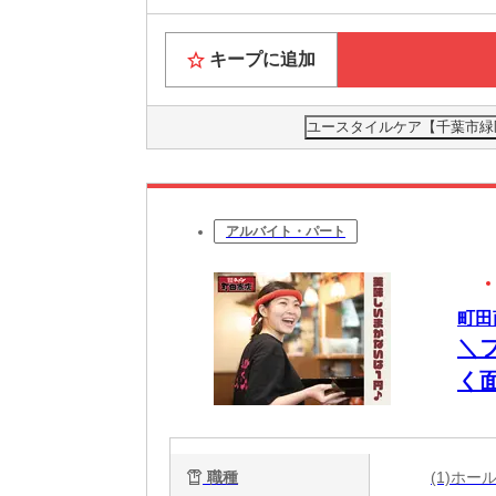
キープに追加
ユースタイルケア【千葉市緑区
アルバイト・パート
町田商
＼
く
職種
(1)ホ