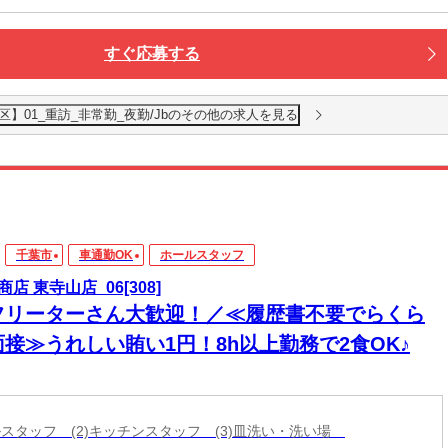
すぐ応募する
】01_重訪_非常勤_夜勤/Jbのその他の求人を見る
千葉市
車通勤OK
ホールスタッフ
店 東寺山店_06[308]
フリーターさん大歓迎！／≪履歴書不要でらくら
面接≫うれしい賄い1円！8h以上勤務で2食OK♪
ールスタッフ (2)キッチンスタッフ (3)皿洗い・洗い場