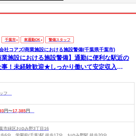
千葉市
車通勤OK
警備スタッフ
会社コアズ/商業施設における施設警備(千葉県千葉市)
商業施設における施設警備】通勤に便利な駅近の
仕事！未経験歓迎★しっかり働いて安定収入
T◎《20代～50代活躍中》
タッフ
93
円〜
17,385
円
葉市緑区おゆみ野3丁目16
歩6分、学園前(千葉)駅 徒歩17分、おゆみ野駅 徒歩20分